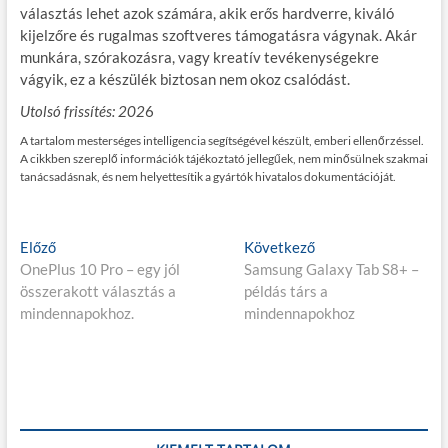
választás lehet azok számára, akik erős hardverre, kiváló
kijelzőre és rugalmas szoftveres támogatásra vágynak. Akár
munkára, szórakozásra, vagy kreatív tevékenységekre
vágyik, ez a készülék biztosan nem okoz csalódást.
Utolsó frissítés: 202
6
A tartalom mesterséges intelligencia segítségével készült, emberi ellenőrzéssel.
A cikkben szereplő információk tájékoztató jellegűek, nem minősülnek szakmai
tanácsadásnak, és nem helyettesítik a gyártók hivatalos dokumentációját.
Bejegyzés
E
K
Előző
Következő
l
ö
OnePlus 10 Pro – egy jól
Samsung Galaxy Tab S8+ –
navigáció
ő
v
összerakott választás a
példás társ a
z
e
mindennapokhoz.
mindennapokhoz
ő
t
p
k
o
e
s
z
t
ő
:
p