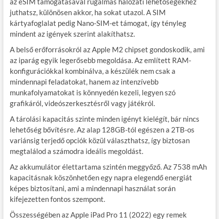
az eSIM támogatásával rugalmas hálózati lehetőségekhez
juthatsz, különösen akkor, ha sokat utazol. A SIM
kártyafoglalat pedig Nano-SIM-et támogat, így tényleg
mindent az igények szerint alakíthatsz.
A belső erőforrásokról az Apple M2 chipset gondoskodik, ami
az iparág egyik legerősebb megoldása. Az említett RAM-
konfigurációkkal kombinálva, a készülék nem csak a
mindennapi feladatokat, hanem az intenzívebb
munkafolyamatokat is könnyedén kezeli, legyen szó
grafikáról, videószerkesztésről vagy játékról.
A tárolási kapacitás szinte minden igényt kielégít, bár nincs
lehetőség bővítésre. Az alap 128GB-tól egészen a 2TB-os
variánsig terjedő opciók közül választhatsz, így biztosan
megtalálod a számodra ideális megoldást.
Az akkumulátor élettartama szintén meggyőző. Az 7538 mAh
kapacitásnak köszönhetően egy napra elegendő energiát
képes biztosítani, ami a mindennapi használat során
kifejezetten fontos szempont.
Összességében az Apple iPad Pro 11 (2022) egy remek