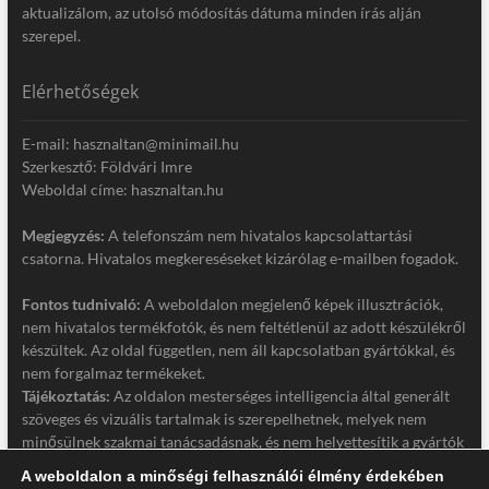
aktualizálom, az utolsó módosítás dátuma minden írás alján
szerepel.
Elérhetőségek
E-mail: hasznaltan@minimail.hu
Szerkesztő: Földvári Imre
Weboldal címe: hasznaltan.hu
Megjegyzés:
A telefonszám nem hivatalos kapcsolattartási
csatorna. Hivatalos megkereséseket kizárólag e-mailben fogadok.
Fontos tudnivaló:
A weboldalon megjelenő képek illusztrációk,
nem hivatalos termékfotók, és nem feltétlenül az adott készülékről
készültek. Az oldal független, nem áll kapcsolatban gyártókkal, és
nem forgalmaz termékeket.
Tájékoztatás:
Az oldalon mesterséges intelligencia által generált
szöveges és vizuális tartalmak is szerepelhetnek, melyek nem
minősülnek szakmai tanácsadásnak, és nem helyettesítik a gyártók
hivatalos dokumentációját. Részletek a jogi nyilatkozatban.
A weboldalon a minőségi felhasználói élmény érdekében