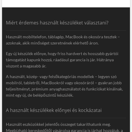
Miért érdemes használt készüléket választani?
Használt mobiltelefon, táblagép, MacBook és okosóra tesztek –
azoknak, akik minőséget szeretnének elérhető áron.
Egy új készülék előnye, hogy friss hardvert és hosszabb gyártói
támogatást kapunk hozzá, ráadásul garancia is jár. Hátránya
viszont a magasabb ár.
A használt, közép- vagy felsőkategóriás modellek – legyen szó
mobilról, tabletről, MacBookról vagy okosóráról – gyakran jobb
teljesítményt, prémium anyaghasználatot és funkciókat kínálnak,
mint egy új, de belépőszintű készülék.
A használt készülékek előnyei és kockázatai
Használt eszközökkel jelentős összeget takaríthatunk meg.
Megbízható kereskedőtől vásárolva garancia is járhat hozzájuk, a