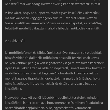
népszerű márkák pedig sokszor évekig kapnak szoftverfrissítést.
A kockázat, hogy az állapot változó: egyes készülékek újszerűek,
mások karcosak vagy gyengébb akkumulátorral rendelkeznek.
Vásárlás előtt érdemes ellenőrizni az akku állapotát, és lehetőleg
felújított modellt választani, ahol a hibátlan működés garantált.
Az oldalról
Új mobiltelefonok és táblagépek tesztjével nagyon sok weboldal,
blog és videó foglalkozik, miközben használt tesztek csak kevés
helyen vannak, pedig a költséghatékonysága miatt sokan keresnek
ilyen készüléket. Ezen az oldalon népszerű, ismert márkák használt
mobiltelefonjairól és táblagépeiről olvashattok teszteteket. Ez
mellet hasznos tippeket is kaphattok használt vásárláshoz, hogy
mire figyeljetek, illetve melyek ár és érték arányban a legjobb
készülékek.
Nagyobb részt két évnél idősebb modelleket tesztelek, minden
készüléknél ismertetem azt, hogy mennyire és milyen feladatokra
használhatók napjainkban. A bejegyzéseket folyamatosan