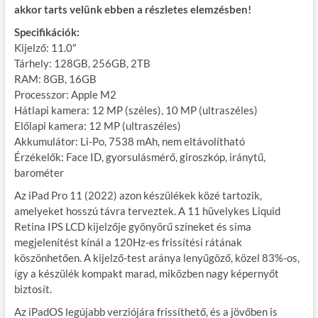
akkor tarts velünk ebben a részletes elemzésben!
Specifikációk:
Kijelző: 11.0″
Tárhely: 128GB, 256GB, 2TB
RAM: 8GB, 16GB
Processzor: Apple M2
Hátlapi kamera: 12 MP (széles), 10 MP (ultraszéles)
Előlapi kamera: 12 MP (ultraszéles)
Akkumulátor: Li-Po, 7538 mAh, nem eltávolítható
Érzékelők: Face ID, gyorsulásmérő, giroszkóp, iránytű,
barométer
Az iPad Pro 11 (2022) azon készülékek közé tartozik,
amelyeket hosszú távra terveztek. A 11 hüvelykes Liquid
Retina IPS LCD kijelzője gyönyörű színeket és sima
megjelenítést kínál a 120Hz-es frissítési rátának
köszönhetően. A kijelző-test aránya lenyűgöző, közel 83%-os,
így a készülék kompakt marad, miközben nagy képernyőt
biztosít.
Az iPadOS legújabb verziójára frissíthető, és a jövőben is