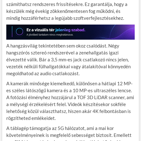
számíthatsz rendszeres frissítésekre. Ez garantálja, hogy a
készülék még évekig zökkenőmentesen fog működni, és
mindig hozzáférhetsz a legújabb szoftverfejlesztésekhez.
A hangzásvilág tekintetében sem okoz csalódást. Négy
hangszórós sztereó rendszerével a zenehallgatás igazi
élvezetté válik. Bár a 3,5 mm-es jack csatlakozó nincs jelen,
vezeték nélküli fülhallgatókkal vagy átalakítóval könnyedén
megoldhatod az audio csatlakozást.
A kamerák minősége kiemelkedő, különösen a hátlapi 12 MP-
es széles látószögű kamera és a 10 MP-es ultraszéles lencse.
A fotózási élményhez hozzájárul a TOF 3D LiDAR scanner, ami
a mélységi érzékelésért felel. Videók készítésekor sokféle
lehetőség közül választhatsz, hiszen akár 4K felbontásban is
rögzítheted emlékeidet.
A táblagép támogatja az 5G hálózatot, ami a mai kor
követelményeinek is megfelelő sebességet biztosít. Emellett