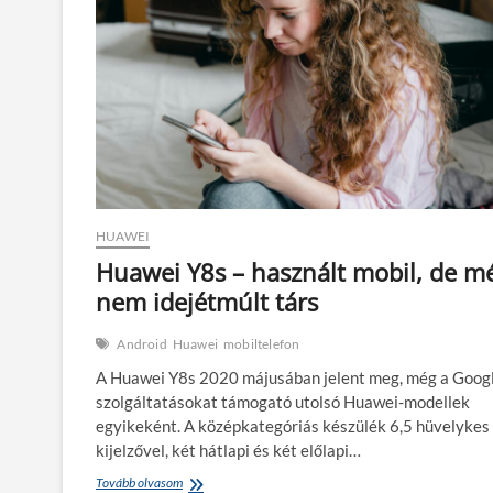
még
mindig
hasznos
társ
HUAWEI
Huawei Y8s – használt mobil, de m
nem idejétmúlt társ
Android
Huawei
mobiltelefon
A Huawei Y8s 2020 májusában jelent meg, még a Goog
szolgáltatásokat támogató utolsó Huawei-modellek
egyikeként. A középkategóriás készülék 6,5 hüvelykes
kijelzővel, két hátlapi és két előlapi…
Huawei
Tovább olvasom