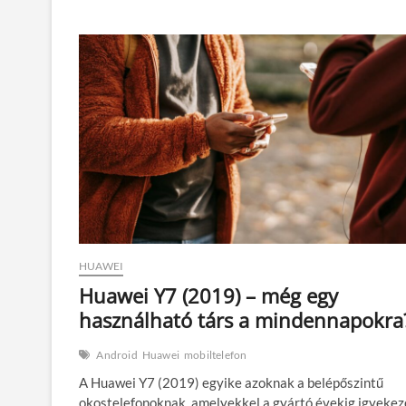
Y8s
–
használt
mobil,
de
még
nem
idejétmúlt
társ
HUAWEI
Huawei Y7 (2019) – még egy
használható társ a mindennapokra
Android
Huawei
mobiltelefon
A Huawei Y7 (2019) egyike azoknak a belépőszintű
okostelefonoknak, amelyekkel a gyártó évekig igyekez