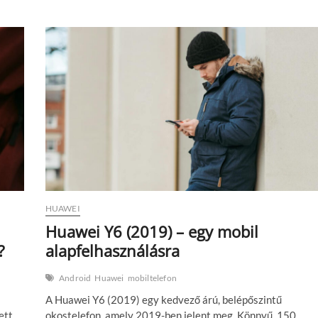
Y7p
–
Google
nélkül
a
belépőszinten
HUAWEI
Huawei Y6 (2019) – egy mobil
?
alapfelhasználásra
Android
Huawei
mobiltelefon
A Huawei Y6 (2019) egy kedvező árú, belépőszintű
ett
okostelefon, amely 2019-ben jelent meg. Könnyű, 150