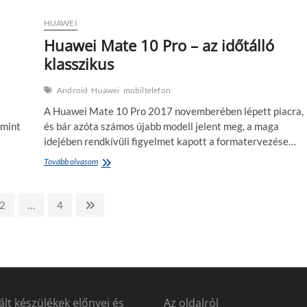
–
türelmeseknek,
HUAWEI
alapfeladatokra
Huawei Mate 10 Pro – az időtálló
klasszikus
Android
Huawei
mobiltelefon
A Huawei Mate 10 Pro 2017 novemberében lépett piacra,
 mint
és bár azóta számos újabb modell jelent meg, a maga
idejében rendkívüli figyelmet kapott a formatervezése…
Huawei
Tovább olvasom
Mate
10
Pro
Page
Page
Következő
2
…
4
–
page
az
időtálló
klasszikus
lt készülékek előnyei és
Az oldalról