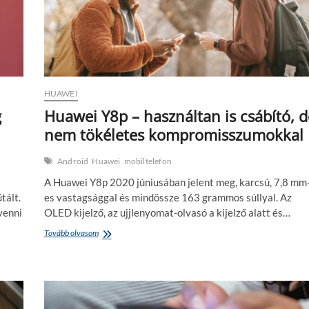
HUAWEI
g
Huawei Y8p – használtan is csábító, d
nem tökéletes kompromisszumokkal
Android
Huawei
mobiltelefon
A Huawei Y8p 2020 júniusában jelent meg, karcsú, 7,8 mm
tált.
es vastagsággal és mindössze 163 grammos súllyal. Az
venni
OLED kijelző, az ujjlenyomat-olvasó a kijelző alatt és…
Huawei
Tovább olvasom
Y8p
–
használtan
is
csábító,
de