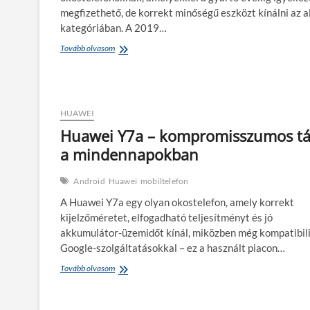
megfizethető, de korrekt minőségű eszközt kínálni az a
kategóriában. A 2019…
Huawei
Tovább olvasom
Y7
(2019)
–
még
egy
HUAWEI
használható
Huawei Y7a – kompromisszumos tá
társ
a
a mindennapokban
mindennapokra?
Android
Huawei
mobiltelefon
A Huawei Y7a egy olyan okostelefon, amely korrekt
kijelzőméretet, elfogadható teljesítményt és jó
akkumulátor-üzemidőt kínál, miközben még kompatibili
Google-szolgáltatásokkal – ez a használt piacon…
Huawei
Tovább olvasom
Y7a
–
kompromisszumos