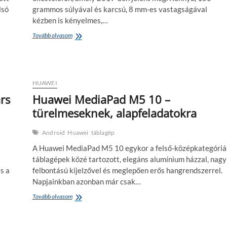
lsó
grammos súlyával és karcsú, 8 mm-es vastagságával
kézben is kényelmes,…
Huawei
Tovább olvasom
Y6
(2019)
–
egy
mobil
HUAWEI
alapfelhasználásra
rs
Huawei MediaPad M5 10 –
türelmeseknek, alapfeladatokra
Android
Huawei
táblagép
A Huawei MediaPad M5 10 egykor a felső-középkategóriá
táblagépek közé tartozott, elegáns alumínium házzal, nagy
s a
felbontású kijelzővel és meglepően erős hangrendszerrel.
Napjainkban azonban már csak…
Huawei
Tovább olvasom
MediaPad
M5
10