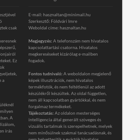
esztjével
E-mail: hasznaltan@minimail.hu
ó
Szerkesztő: Földvári Imre
ztek csak
Weboldal címe: hasznaltan.hu
keresnek
Megjegyzés:
A telefonszám nem hivatalos
népszerű,
kapcsolattartási csatorna. Hivatalos
onjairól
megkereséseket kizárólag e-mailben
eteket. Ez
fogadok.
tok
gyeljetek,
Fontos tudnivaló:
A weboldalon megjelenő
n a
képek illusztrációk, nem hivatalos
termékfotók, és nem feltétlenül az adott
készülékről készültek. Az oldal független,
nem áll kapcsolatban gyártókkal, és nem
üléknél
forgalmaz termékeket.
 milyen
Tájékoztatás:
Az oldalon mesterséges
kban. A
intelligencia által generált szöveges és
lizálom,
vizuális tartalmak is szerepelhetnek, melyek
n írás
nem minősülnek szakmai tanácsadásnak, és
nem helyettesítik a gyártók hivatalos