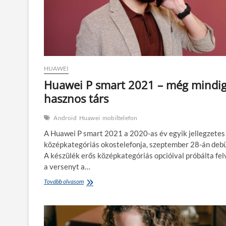
HUAWEI
Huawei P smart 2021 – még mindi
hasznos társ
Android
Huawei
mobiltelefon
A Huawei P smart 2021 a 2020-as év egyik jellegzetes
középkategóriás okostelefonja, szeptember 28-án debü
A készülék erős középkategóriás opcióival próbálta fel
a versenyt a…
Huawei
Tovább olvasom
P
smart
2021
–