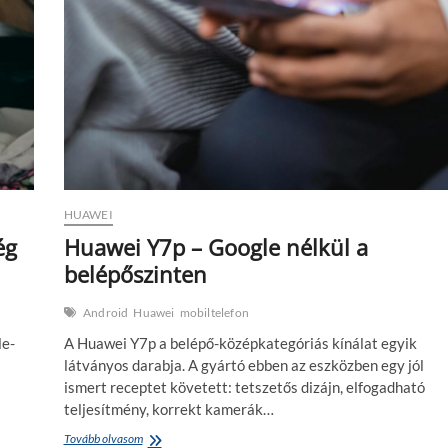
nem
tökéletes
kompromisszumokkal
HUAWEI
ég
Huawei Y7p – Google nélkül a
belépőszinten
Android
Huawei
mobiltelefon
le-
A Huawei Y7p a belépő-középkategóriás kínálat egyik
látványos darabja. A gyártó ebben az eszközben egy jól
ismert receptet követett: tetszetős dizájn, elfogadható
teljesítmény, korrekt kamerák…
Huawei
Tovább olvasom