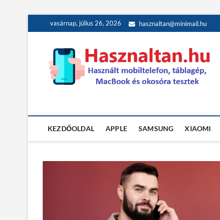
Skip
vasárnap, július 26, 2026
hasznaltan@minimail.hu
to
content
Használt teszt
HASZNÁLT MOBILTELEFON, TÁBLAGÉP, MACBOOK ÉS OK
KEZDŐOLDAL
APPLE
SAMSUNG
XIAOMI