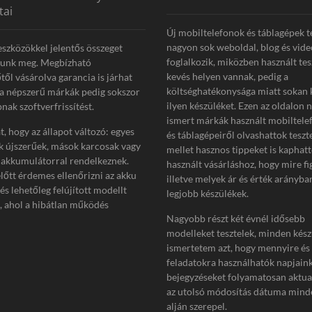
tai
Új mobiltelefonok és táblagépek t
nagyon sok weboldal, blog és vide
eszközökkel jelentős összeget
foglalkozik, miközben használt tes
tunk meg. Megbízható
kevés helyen vannak, pedig a
től vásárolva garancia is járhat
költséghatékonysága miatt sokan 
 a népszerű márkák pedig sokszor
ilyen készüléket. Ezen az oldalon 
nak szoftverfrissítést.
ismert márkák használt mobiltelef
, hogy az állapot változó: egyes
és táblagépeiről olvashattok teszt
k újszerűek, mások karcosak vagy
mellet hasznos tippeket is kaphat
akkumulátorral rendelkeznek.
használt vásárláshoz, hogy mire fi
előtt érdemes ellenőrizni az akku
illetve melyek ár és érték arányba
 és lehetőleg felújított modellt
legjobb készülékek.
i, ahol a hibátlan működés
Nagyobb részt két évnél idősebb
modelleket tesztelek, minden kész
ismertetem azt, hogy mennyire és
feladatokra használhatók napjain
bejegyzéseket folyamatosan aktua
az utolsó módosítás dátuma minde
alján szerepel.