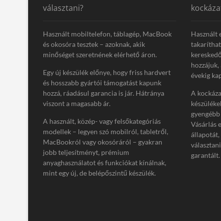
választani?
kockáza
Használt mobiltelefon, táblagép, MacBook
Használt 
és okosóra tesztek – azoknak, akik
takarítha
minőséget szeretnének elérhető áron.
kereskedő
hozzájuk,
Egy új készülék előnye, hogy friss hardvert
évekig kap
és hosszabb gyártói támogatást kapunk
hozzá, ráadásul garancia is jár. Hátránya
A kockázat
viszont a magasabb ár.
készüléke
gyengébb 
A használt, közép- vagy felsőkategóriás
Vásárlás 
modellek – legyen szó mobilról, tabletről,
állapotát,
MacBookról vagy okosóráról – gyakran
választan
jobb teljesítményt, prémium
garantált.
anyaghasználatot és funkciókat kínálnak,
mint egy új, de belépőszintű készülék.