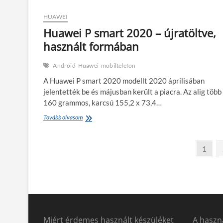
társ
a
HUAWEI
mindennapokban
Huawei P smart 2020 – újratöltve,
használt formában
Android
Huawei
mobiltelefon
A Huawei P smart 2020 modellt 2020 áprilisában
jelentették be és májusban került a piacra. Az alig több
160 grammos, karcsú 155,2 x 73,4…
Huawei
Tovább olvasom
P
smart
Bejegyzések
2020
Page
1
–
lapozása
újratöltve,
használt
formában
Miért érdemes használt készüléket
A haszná