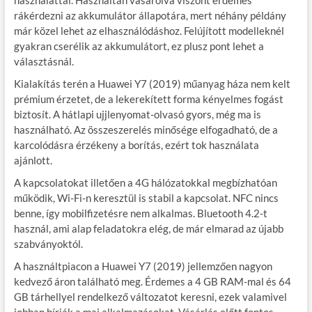
használattal. Használtan vásárolva viszont érdemes
rákérdezni az akkumulátor állapotára, mert néhány példány
már közel lehet az elhasználódáshoz. Felújított modelleknél
gyakran cserélik az akkumulátort, ez plusz pont lehet a
választásnál.
Kialakítás terén a Huawei Y7 (2019) műanyag háza nem kelt
prémium érzetet, de a lekerekített forma kényelmes fogást
biztosít. A hátlapi ujjlenyomat-olvasó gyors, még ma is
használható. Az összeszerelés minősége elfogadható, de a
karcolódásra érzékeny a borítás, ezért tok használata
ajánlott.
A kapcsolatokat illetően a 4G hálózatokkal megbízhatóan
működik, Wi-Fi-n keresztül is stabil a kapcsolat. NFC nincs
benne, így mobilfizetésre nem alkalmas. Bluetooth 4.2-t
használ, ami alap feladatokra elég, de már elmarad az újabb
szabványoktól.
A használtpiacon a Huawei Y7 (2019) jellemzően nagyon
kedvező áron található meg. Érdemes a 4 GB RAM-mal és 64
GB tárhellyel rendelkező változatot keresni, ezek valamivel