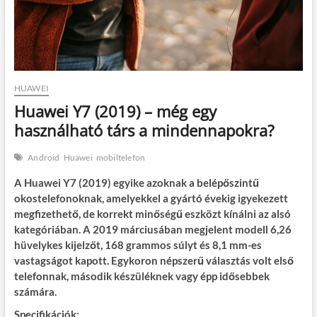
HUAWEI
Huawei Y7 (2019) – még egy
használható társ a mindennapokra?
Android
Huawei
mobiltelefon
A Huawei Y7 (2019) egyike azoknak a belépőszintű
okostelefonoknak, amelyekkel a gyártó évekig igyekezett
megfizethető, de korrekt minőségű eszközt kínálni az alsó
kategóriában. A 2019 márciusában megjelent modell 6,26
hüvelykes kijelzőt, 168 grammos súlyt és 8,1 mm-es
vastagságot kapott. Egykoron népszerű választás volt első
telefonnak, második készüléknek vagy épp idősebbek
számára.
Specifikációk: