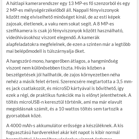
A hátlapi kamerarendszer egy 13 MP-es fő szenzorból és egy
2 MP-es mélységérzékelőből áll. Nappali fényviszonyok
között még elviselhető minőséget kínál, de az esti képek
zajosak, életlenek, a vaku nem sokat segít. A 8 MP-es
szelfikamera is csak jó fényviszonyok között használható,
videóhívásokhoz viszont elegendő. A kamerák
alapfeladatokra megfelelnek, de ezen a szinten már a legtöbb
mai belépőmodell is túlszárnyalja őket.
A hangszóró mono, hangerőben átlagos, a hangminőség
viszont nem különösebben tiszta. Hívás közben a
beszélgetések jól hallhatók, de zajos környezetben néha
nehéz a másik felet érteni. Szerencsére megtartotta a 3,5 mm-
es jack csatlakozót, és microSD kártyával is bővíthető, így
ezek a régi, de praktikus funkciók ma is előnyt jelenthetnek. A
töltés microUSB-n keresztül történik, ami ma már elavult
megoldásnak számít, és a 10 wattos töltés sem tartozik a
gyorsabbak közé.
A 4000 mAh-s akkumulátor erőssége a készüléknek. A kis
fogyasztású hardverekkel akár két napot is kibír normál