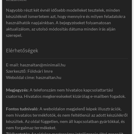
Nagyobb részt két évnél idősebb modelleket tesztelek, minden
készüléknél ismertetem azt, hogy mennyire és milyen feladatokra
használhatók napjainkban. A bejegyzéseket folyamatosan
aktualizálom, az utolsó módosítás dátuma minden írás alján
szerepel.
Elérhetőségek
E-mail: hasznaltan@minimail.hu
Szerkesztő: Földvári Imre
Weboldal címe: hasznaltan.hu
Megjegyzés:
A telefonszám nem hivatalos kapcsolattartási
csatorna. Hivatalos megkereséseket kizárólag e-mailben fogadok.
Fontos tudnivaló:
A weboldalon megjelenő képek illusztrációk,
nem hivatalos termékfotók, és nem feltétlenül az adott készülékről
készültek. Az oldal független, nem áll kapcsolatban gyártókkal, és
nem forgalmaz termékeket.
Tájékoztatás:
Az oldalon mesterséges intelligencia által generált