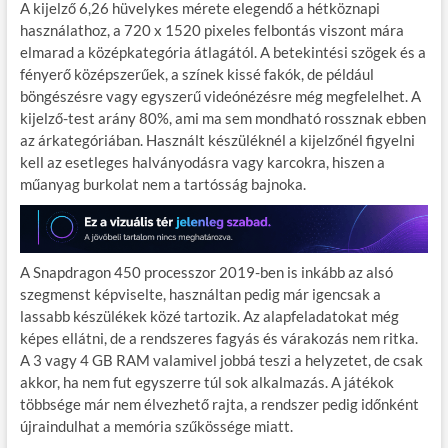
A kijelző 6,26 hüvelykes mérete elegendő a hétköznapi
használathoz, a 720 x 1520 pixeles felbontás viszont mára
elmarad a középkategória átlagától. A betekintési szögek és a
fényerő középszerűek, a színek kissé fakók, de például
böngészésre vagy egyszerű videónézésre még megfelelhet. A
kijelző-test arány 80%, ami ma sem mondható rossznak ebben
az árkategóriában. Használt készüléknél a kijelzőnél figyelni
kell az esetleges halványodásra vagy karcokra, hiszen a
műanyag burkolat nem a tartósság bajnoka.
A Snapdragon 450 processzor 2019-ben is inkább az alsó
szegmenst képviselte, használtan pedig már igencsak a
lassabb készülékek közé tartozik. Az alapfeladatokat még
képes ellátni, de a rendszeres fagyás és várakozás nem ritka.
A 3 vagy 4 GB RAM valamivel jobbá teszi a helyzetet, de csak
akkor, ha nem fut egyszerre túl sok alkalmazás. A játékok
többsége már nem élvezhető rajta, a rendszer pedig időnként
újraindulhat a memória szűkössége miatt.