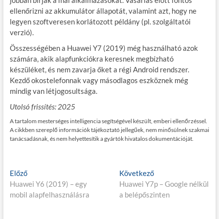
jobban bírják a mai alkalmazásokat. Vásárlás előtt fontos
ellenőrizni az akkumulátor állapotát, valamint azt, hogy ne
legyen szoftveresen korlátozott példány (pl. szolgáltatói
verzió).
Összességében a Huawei Y7 (2019) még használható azok
számára, akik alapfunkciókra keresnek megbízható
készüléket, és nem zavarja őket a régi Android rendszer.
Kezdő okostelefonnak vagy másodlagos eszköznek még
mindig van létjogosultsága.
Utolsó frissítés: 2025
A tartalom mesterséges intelligencia segítségével készült, emberi ellenőrzéssel.
A cikkben szereplő információk tájékoztató jellegűek, nem minősülnek szakmai
tanácsadásnak, és nem helyettesítik a gyártók hivatalos dokumentációját.
Bejegyzés
E
K
Előző
Következő
l
ö
Huawei Y6 (2019) – egy
Huawei Y7p – Google nélkül
navigáció
ő
v
mobil alapfelhasználásra
a belépőszinten
z
e
ő
t