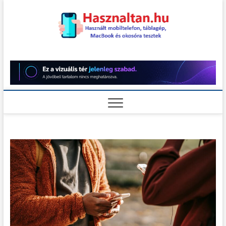
Skip
to
content
Használt
HASZNÁLT MOBILTELEFON,
TÁBLAGÉP, MACBOOK ÉS
OKOSÓRA TESZTEK
teszt