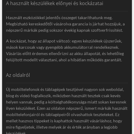
A használt készülékek előnyei és kockázatai
Használt eszközökkel jelentős összeget takaríthatunk meg.
Megbízható kereskedőtől vásárolva garancia is járhat hozzájuk, a
népszerű márkák pedig sokszor évekig kapnak szoftverfrissítést.
A kockázat, hogy az állapot változó: egyes készülékek újszerűek,
mások karcosak vagy gyengébb akkumulátorral rendelkeznek.
Vásárlás előtt érdemes ellenőrizni az akku állapotát, és lehetőleg
felújított modellt választani, ahol a hibátlan működés garantált.
Az oldalról
Új mobiltelefonok és táblagépek tesztjével nagyon sok weboldal,
blog és videó foglalkozik, miközben használt tesztek csak kevés
helyen vannak, pedig a költséghatékonysága miatt sokan keresnek
ilyen készüléket. Ezen az oldalon népszerű, ismert márkák használt
mobiltelefonjairól és táblagépeiről olvashattok teszteteket. Ez
mellet hasznos tippeket is kaphattok használt vásárláshoz, hogy
mire figyeljetek, illetve melyek ár és érték arányban a legjobb
készülékek.