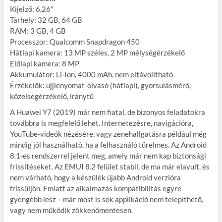
Kijelző: 6,26″
Tárhely: 32 GB, 64 GB
RAM: 3 GB, 4 GB
Processzor: Qualcomm Snapdragon 450
Hátlapi kamera: 13 MP széles, 2 MP mélységérzékelő
Előlapi kamera: 8 MP
Akkumulátor: Li-Ion, 4000 mAh, nem eltávolítható
Érzékelők: ujjlenyomat-olvasó (hátlapi), gyorsulásmérő,
közelségérzékelő, iránytű
A Huawei Y7 (2019) már nem fiatal, de bizonyos feladatokra
továbbra is megfelelő lehet. Internetezésre, navigációra,
YouTube-videók nézésére, vagy zenehallgatásra például még
mindig jól használható, ha a felhasználó türelmes. Az Android
8.1-es rendszerrel jelent meg, amely már nem kap biztonsági
frissítéseket. Az EMUI 8.2 felület stabil, de ma már elavult, és
nem várható, hogy a készülék újabb Android verzióra
frissüljön. Emiatt az alkalmazás kompatibilitás egyre
gyengébb lesz – már most is sok applikáció nem telepíthető,
vagy nem működik zökkenőmentesen.