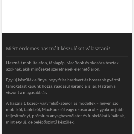
Miért érdemes használt készüléket választani?
Használt mobiltelefon, táblagép, MacBook és okosóra tesztek –
azoknak, akik minőséget szeretnének elérhető áron.
Egy új készülék előnye, hogy friss hardvert és hosszabb gyártói
támogatást kapunk hozzá, ráadásul garancia is jár. Hátránya
viszont a magasabb ár.
A használt, közép- vagy felsőkategóriás modellek – legyen szó
mobilról, tabletről, MacBookról vagy okosóráról – gyakran jobb
teljesítményt, prémium anyaghasználatot és funkciókat kínálnak,
mint egy új, de belépőszintű készülék.