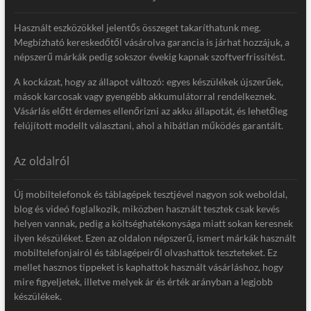
Használt eszközökkel jelentős összeget takaríthatunk meg.
Megbízható kereskedőtől vásárolva garancia is járhat hozzájuk, a
népszerű márkák pedig sokszor évekig kapnak szoftverfrissítést.
A kockázat, hogy az állapot változó: egyes készülékek újszerűek,
mások karcosak vagy gyengébb akkumulátorral rendelkeznek.
Vásárlás előtt érdemes ellenőrizni az akku állapotát, és lehetőleg
felújított modellt választani, ahol a hibátlan működés garantált.
Az oldalról
Új mobiltelefonok és táblagépek tesztjével nagyon sok weboldal,
blog és videó foglalkozik, miközben használt tesztek csak kevés
helyen vannak, pedig a költséghatékonysága miatt sokan keresnek
ilyen készüléket. Ezen az oldalon népszerű, ismert márkák használt
mobiltelefonjairól és táblagépeiről olvashattok teszteteket. Ez
mellet hasznos tippeket is kaphattok használt vásárláshoz, hogy
mire figyeljetek, illetve melyek ár és érték arányban a legjobb
készülékek.