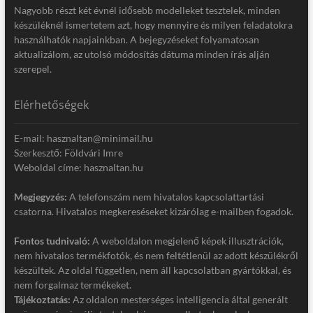
Nagyobb részt két évnél idősebb modelleket tesztelek, minden
készüléknél ismertetem azt, hogy mennyire és milyen feladatokra
használhatók napjainkban. A bejegyzéseket folyamatosan
aktualizálom, az utolsó módosítás dátuma minden írás alján
szerepel.
Elérhetőségek
E-mail: hasznaltan@minimail.hu
Szerkesztő: Földvári Imre
Weboldal címe: hasznaltan.hu
Megjegyzés:
A telefonszám nem hivatalos kapcsolattartási
csatorna. Hivatalos megkereséseket kizárólag e-mailben fogadok.
Fontos tudnivaló:
A weboldalon megjelenő képek illusztrációk,
nem hivatalos termékfotók, és nem feltétlenül az adott készülékről
készültek. Az oldal független, nem áll kapcsolatban gyártókkal, és
nem forgalmaz termékeket.
Tájékoztatás:
Az oldalon mesterséges intelligencia által generált