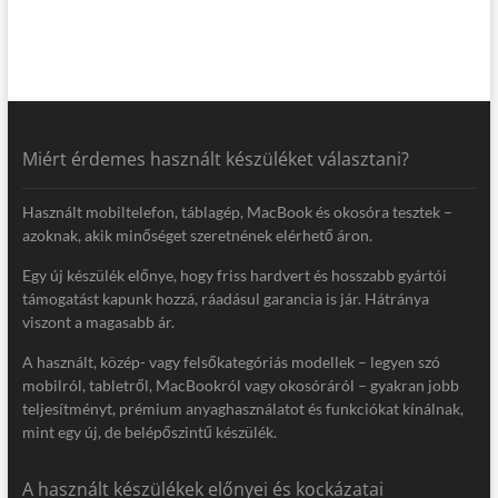
Miért érdemes használt készüléket választani?
Használt mobiltelefon, táblagép, MacBook és okosóra tesztek –
azoknak, akik minőséget szeretnének elérhető áron.
Egy új készülék előnye, hogy friss hardvert és hosszabb gyártói
támogatást kapunk hozzá, ráadásul garancia is jár. Hátránya
viszont a magasabb ár.
A használt, közép- vagy felsőkategóriás modellek – legyen szó
mobilról, tabletről, MacBookról vagy okosóráról – gyakran jobb
teljesítményt, prémium anyaghasználatot és funkciókat kínálnak,
mint egy új, de belépőszintű készülék.
A használt készülékek előnyei és kockázatai