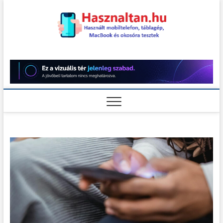
Skip
to
content
Használt
HASZNÁLT MOBILTELEFON,
TÁBLAGÉP, MACBOOK ÉS
OKOSÓRA TESZTEK
teszt