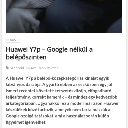
HUAWEI
Huawei Y7p – Google nélkül a
belépőszinten
Android
Huawei
mobiltelefon
A Huawei Y7p a belépő-középkategóriás kínálat egyik
látványos darabja. A gyártó ebben az eszközben egy jól
ismert receptet követett: tetszetős dizájn, elfogadható
teljesítmény, korrekt kamerák – és mindez egy kedvezőbb
árkategóriában. Ugyanakkor ez a modell már azon Huawei
készülékek közé tartozik, amelyek nem tartalmazzák a
Google-szolgáltatásokat, ami a használat során külön
figyelmet igényelhet.