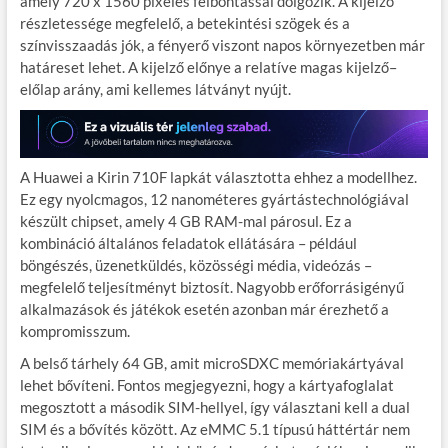
amely 720 x 1560 pixeles felbontással dolgozik. A kijelző
részletessége megfelelő, a betekintési szögek és a
színvisszaadás jók, a fényerő viszont napos környezetben már
határeset lehet. A kijelző előnye a relatíve magas kijelző–
előlap arány, ami kellemes látványt nyújt.
A Huawei a Kirin 710F lapkát választotta ehhez a modellhez.
Ez egy nyolcmagos, 12 nanométeres gyártástechnológiával
készült chipset, amely 4 GB RAM-mal párosul. Ez a
kombináció általános feladatok ellátására – például
böngészés, üzenetküldés, közösségi média, videózás –
megfelelő teljesítményt biztosít. Nagyobb erőforrásigényű
alkalmazások és játékok esetén azonban már érezhető a
kompromisszum.
A belső tárhely 64 GB, amit microSDXC memóriakártyával
lehet bővíteni. Fontos megjegyezni, hogy a kártyafoglalat
megosztott a második SIM-hellyel, így választani kell a dual
SIM és a bővítés között. Az eMMC 5.1 típusú háttértár nem