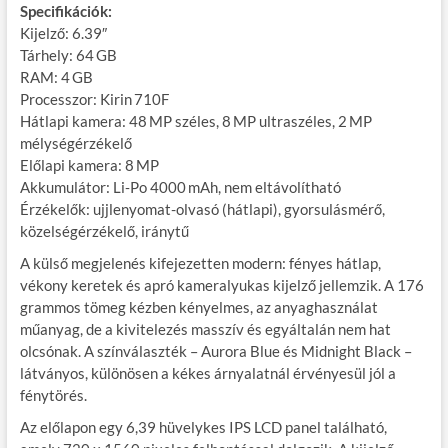
Specifikációk:
Kijelző: 6.39″
Tárhely: 64 GB
RAM: 4 GB
Processzor: Kirin 710F
Hátlapi kamera: 48 MP széles, 8 MP ultraszéles, 2 MP
mélységérzékelő
Előlapi kamera: 8 MP
Akkumulátor: Li‑Po 4000 mAh, nem eltávolítható
Érzékelők: ujjlenyomat-olvasó (hátlapi), gyorsulásmérő,
közelségérzékelő, iránytű
A külső megjelenés kifejezetten modern: fényes hátlap,
vékony keretek és apró kameralyukas kijelző jellemzik. A 176
grammos tömeg kézben kényelmes, az anyaghasználat
műanyag, de a kivitelezés masszív és egyáltalán nem hat
olcsónak. A színválaszték – Aurora Blue és Midnight Black –
látványos, különösen a kékes árnyalatnál érvényesül jól a
fénytörés.
Az előlapon egy 6,39 hüvelykes IPS LCD panel található,