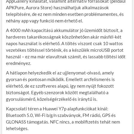
AppGallery kínálatát, valamint alternatív forrásokat (például
APKPure, Aurora Store) használhatjuk alkalmazások
telepítésére, de ez nem minden esetben problémamentes, és
néhány app vagy funkció nem érhető el.
A 4000 mAh kapacitású akkumulátor jó üzemidőt biztosít, a
hardveres takarékosságnak köszönhetően akár másfél-két
napos használat is elérhető. A töltés viszont csak 10 wattos
vezetékes töltéssel történik, és a készülék microUSB portot
használ – ez ma már elavultnak számít, és lassabb töltési időt
eredményez.
A hátlapon helyezkedik el az ujjlenyomat-olvasó, amely
gyorsan és pontosan működik. Emellett arcfelismerés is
elérhető, de ez szoftveres alapú, így nem nyújt fokozott
biztonságot. Egyéb szenzorok között megtalálható a
gyorsulásmérő, közelségérzékelő és iránytű is.
Kapcsolati téren a Huawei Y7p alapfunkciókat kínál:
Bluetooth 5.0, Wi-Fi b/g/n szabványok, FM rádió, GPS és
GLONASS támogatás. NFC nincs, a mobilfizetés tehát nem
lehetséges.