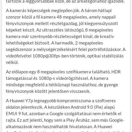
tartozik a leggyorsabbak közé, de az árkategóriához igazodik.
A kamerás képességek meglepően jók. A három hátlapi
szenzor közül a fő kamera 48 megapixeles, amely nappali
fényviszonyok mellett részletgazdag, jól kiegyensúlyozott
képeket készít. Az ultraszéles látószögű, 8 megapixeles
kamera már szerényebb részletességet kínál, de kreatív
lehetőségeket biztosít. A harmadik, 2 megapixeles
segédszenzor a mélységérzékelésért felel portréfotózáskor. A
videófelvétel 1080p@30fps-ben történik, optikai stabilizálás
nélkül.
Az előlapon egy 8 megapixeles szelfikamera található, HDR
támogatással és 1080p-s videórögzítéssel. A kamera
minősége megfelelő a hétköznapi használathoz, de gyenge
fényviszonyok között jelentősen visszaesik.
A Huawei Y7p legnagyobb kompromisszuma a szoftveres
oldalon jelentkezik. A készüléken Android 9.0 (Pie) alapú
EMUI 9 fut, azonban a Google szolgáltatásai nem érhetők el
rajta. Ez azt jelenti, hogy sem a Play Áruház, sem más Google-
alkalmazások nem használhatók hivatalosan. A Huawei