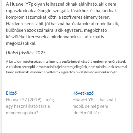
A Huawei Y7p olyan felhasználóknak ajánlható, akik nem
ragaszkodnak a Google-szolgáltatásokhoz, és hajlandóak
kompromisszumokat kötni a szoftveres élmény terén.
Hardveresen stabil, jól használható alapokkal rendelkezik,
különösen azok számára, akik egyszerű, megbízható
készüléket keresnek a mindennapokra – alternatív
megoldásokkal.
Utolsó frissítés: 2025
A tartalom mesterséges intelligencia segítségével készült, emberi ellenőrzéssel.
A cikkben szereplő információk tájékoztató jellegűek, nem minősülnek szakmai
tanácsadásnak, és nem helyettesítik a gyártók hivatalos dokumentációját.
Bejegyzés
E
K
Előző
Következő
l
ö
Huawei Y7 (2019) – még
Huawei Y8s – használt
navigáció
ő
v
egy használható társ a
mobil, de még nem
z
e
mindennapokra?
idejétmúlt társ
ő
t
p
k
o
e