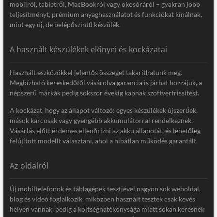
mobilról, tabletről, MacBookról vagy okosóráról – gyakran jobb
teljesítményt, prémium anyaghasználatot és funkciókat kínálnak,
mint egy új, de belépőszintű készülék.
A használt készülékek előnyei és kockázatai
Használt eszközökkel jelentős összeget takaríthatunk meg.
Megbízható kereskedőtől vásárolva garancia is járhat hozzájuk, a
népszerű márkák pedig sokszor évekig kapnak szoftverfrissítést.
A kockázat, hogy az állapot változó: egyes készülékek újszerűek,
mások karcosak vagy gyengébb akkumulátorral rendelkeznek.
Vásárlás előtt érdemes ellenőrizni az akku állapotát, és lehetőleg
felújított modellt választani, ahol a hibátlan működés garantált.
Az oldalról
Új mobiltelefonok és táblagépek tesztjével nagyon sok weboldal,
blog és videó foglalkozik, miközben használt tesztek csak kevés
helyen vannak, pedig a költséghatékonysága miatt sokan keresnek