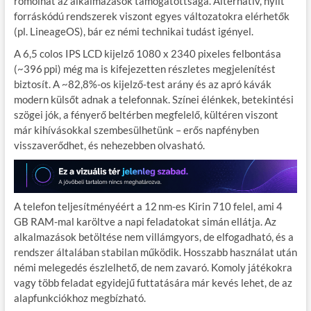
romolhat az alkalmazások támogatottsága. Alternatív, nyílt
forráskódú rendszerek viszont egyes változatokra elérhetők
(pl. LineageOS), bár ez némi technikai tudást igényel.
A 6,5 colos IPS LCD kijelző 1080 x 2340 pixeles felbontása
(~396 ppi) még ma is kifejezetten részletes megjelenítést
biztosít. A ~82,8%-os kijelző-test arány és az apró kávák
modern külsőt adnak a telefonnak. Színei élénkek, betekintési
szögei jók, a fényerő beltérben megfelelő, kültéren viszont
már kihívásokkal szembesülhetünk – erős napfényben
visszaverődhet, és nehezebben olvasható.
A telefon teljesítményéért a 12 nm-es Kirin 710 felel, ami 4
GB RAM-mal karöltve a napi feladatokat simán ellátja. Az
alkalmazások betöltése nem villámgyors, de elfogadható, és a
rendszer általában stabilan működik. Hosszabb használat után
némi melegedés észlelhető, de nem zavaró. Komoly játékokra
vagy több feladat egyidejű futtatására már kevés lehet, de az
alapfunkciókhoz megbízható.