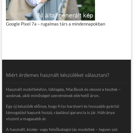
Google Pixel 7a – rugalmas társ a mindennapokban
Miért érdemes használt készüléket választani?
Használt mobiltelefon, táblagép, MacBook és okosóra tesztek –
azoknak, akik minőséget szeretnének elérhető áron.
Egy új készülék előnye, hogy friss hardvert és hosszabb gyártói
támogatást kapunk hozzá, ráadásul garancia is jár. Hátránya
viszont a magasabb ár.
A használt, közép- vagy felsőkategóriás modellek – legyen szó