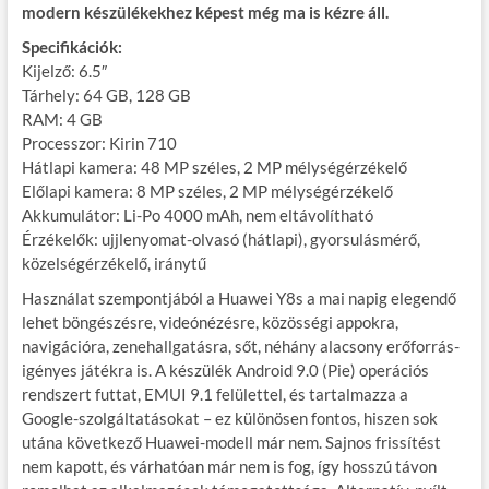
modern készülékekhez képest még ma is kézre áll.
Specifikációk:
Kijelző: 6.5″
Tárhely: 64 GB, 128 GB
RAM: 4 GB
Processzor: Kirin 710
Hátlapi kamera: 48 MP széles, 2 MP mélységérzékelő
Előlapi kamera: 8 MP széles, 2 MP mélységérzékelő
Akkumulátor: Li-Po 4000 mAh, nem eltávolítható
Érzékelők: ujjlenyomat-olvasó (hátlapi), gyorsulásmérő,
közelségérzékelő, iránytű
Használat szempontjából a Huawei Y8s a mai napig elegendő
lehet böngészésre, videónézésre, közösségi appokra,
navigációra, zenehallgatásra, sőt, néhány alacsony erőforrás-
igényes játékra is. A készülék Android 9.0 (Pie) operációs
rendszert futtat, EMUI 9.1 felülettel, és tartalmazza a
Google-szolgáltatásokat – ez különösen fontos, hiszen sok
utána következő Huawei-modell már nem. Sajnos frissítést
nem kapott, és várhatóan már nem is fog, így hosszú távon