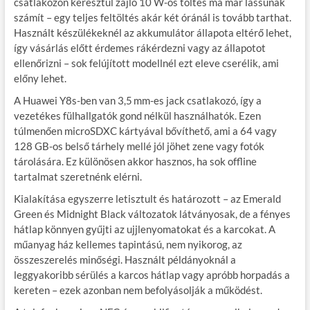
csatlakozón keresztül zajló 10 W-os töltés ma már lassúnak
számít – egy teljes feltöltés akár két óránál is tovább tarthat.
Használt készülékeknél az akkumulátor állapota eltérő lehet,
így vásárlás előtt érdemes rákérdezni vagy az állapotot
ellenőrizni – sok felújított modellnél ezt eleve cserélik, ami
előny lehet.
A Huawei Y8s-ben van 3,5 mm-es jack csatlakozó, így a
vezetékes fülhallgatók gond nélkül használhatók. Ezen
túlmenően microSDXC kártyával bővíthető, ami a 64 vagy
128 GB-os belső tárhely mellé jól jöhet zene vagy fotók
tárolására. Ez különösen akkor hasznos, ha sok offline
tartalmat szeretnénk elérni.
Kialakítása egyszerre letisztult és határozott – az Emerald
Green és Midnight Black változatok látványosak, de a fényes
hátlap könnyen gyűjti az ujjlenyomatokat és a karcokat. A
műanyag ház kellemes tapintású, nem nyikorog, az
összeszerelés minőségi. Használt példányoknál a
leggyakoribb sérülés a karcos hátlap vagy apróbb horpadás a
kereten – ezek azonban nem befolyásolják a működést.