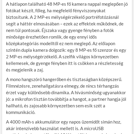
A hátlapon található 48 MP-es fő kamera nappal meglepően jó
fotókat készít, főleg, ha megfelelő fényviszonyokat
biztosítunk. A 2 MP-es mélységérzékelő portréfotózásnál
segít a háttér elmosásában – ezek az effektek működnek, de
nem túl pontosak. Éjszaka vagy gyenge fényben a fotók
minősége érezhetően romlik, de egy ennyi idős
középkategóriás modelltől ez nem meglepő. Az előlapon
szintén dupla kamera dolgozik: egy 8 MP-es fő szenzor és egy
2 MP-es mélységérzékelő. A szelfik világos környezetben
kellemesek, de gyenge fényben itt is csökken a részletesség
és megjelenik a zaj.
A mono hangszóró hangerőben és tisztaságban középszerű.
Filmnézésre, zenehallgatásra elmegy, de nincs térhangzás
érzet vagy különösebb dinamika. A hívásminőség ugyanakkor
jó: a mikrofon tisztán továbbítja a hangot, a partner hangja jól
hallható, és zajosabb környezetben sem esik szét a
kommunikáció.
A 4000 mAh-s akkumulátor egy napos üzemidőt simán hoz,
akár intenzívebb használat mellett is. A microUSB