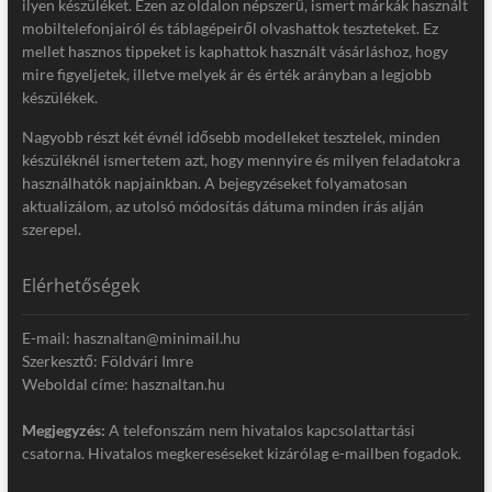
ilyen készüléket. Ezen az oldalon népszerű, ismert márkák használt
mobiltelefonjairól és táblagépeiről olvashattok teszteteket. Ez
mellet hasznos tippeket is kaphattok használt vásárláshoz, hogy
mire figyeljetek, illetve melyek ár és érték arányban a legjobb
készülékek.
Nagyobb részt két évnél idősebb modelleket tesztelek, minden
készüléknél ismertetem azt, hogy mennyire és milyen feladatokra
használhatók napjainkban. A bejegyzéseket folyamatosan
aktualizálom, az utolsó módosítás dátuma minden írás alján
szerepel.
Elérhetőségek
E-mail: hasznaltan@minimail.hu
Szerkesztő: Földvári Imre
Weboldal címe: hasznaltan.hu
Megjegyzés:
A telefonszám nem hivatalos kapcsolattartási
csatorna. Hivatalos megkereséseket kizárólag e-mailben fogadok.