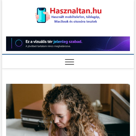
Skip
to
content
Használt
HASZNÁLT MOBILTELEFON,
TÁBLAGÉP, MACBOOK ÉS
OKOSÓRA TESZTEK
teszt