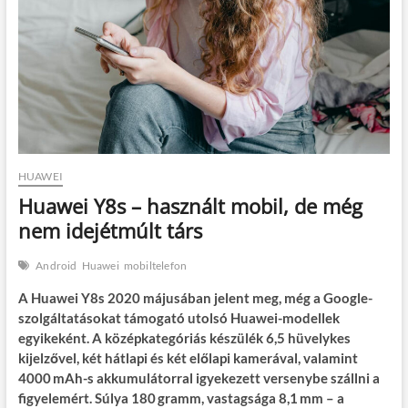
HUAWEI
Huawei Y8s – használt mobil, de még
nem idejétmúlt társ
Android
Huawei
mobiltelefon
A Huawei Y8s 2020 májusában jelent meg, még a Google-
szolgáltatásokat támogató utolsó Huawei-modellek
egyikeként. A középkategóriás készülék 6,5 hüvelykes
kijelzővel, két hátlapi és két előlapi kamerával, valamint
4000 mAh-s akkumulátorral igyekezett versenybe szállni a
figyelemért. Súlya 180 gramm, vastagsága 8,1 mm – a