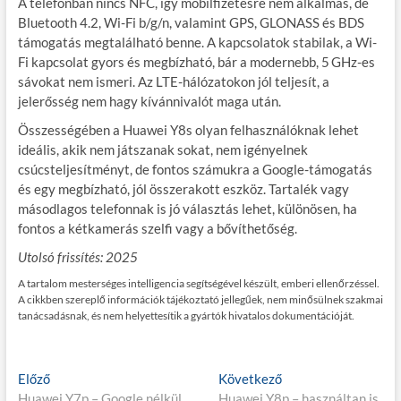
A telefonban nincs NFC, így mobilfizetésre nem alkalmas, de
Bluetooth 4.2, Wi-Fi b/g/n, valamint GPS, GLONASS és BDS
támogatás megtalálható benne. A kapcsolatok stabilak, a Wi-
Fi kapcsolat gyors és megbízható, bár a modernebb, 5 GHz-es
sávokat nem ismeri. Az LTE-hálózatokon jól teljesít, a
jelerősség nem hagy kívánnivalót maga után.
Összességében a Huawei Y8s olyan felhasználóknak lehet
ideális, akik nem játszanak sokat, nem igényelnek
csúcsteljesítményt, de fontos számukra a Google-támogatás
és egy megbízható, jól összerakott eszköz. Tartalék vagy
másodlagos telefonnak is jó választás lehet, különösen, ha
fontos a kétkamerás szelfi vagy a bővíthetőség.
Utolsó frissítés: 2025
A tartalom mesterséges intelligencia segítségével készült, emberi ellenőrzéssel.
A cikkben szereplő információk tájékoztató jellegűek, nem minősülnek szakmai
tanácsadásnak, és nem helyettesítik a gyártók hivatalos dokumentációját.
Bejegyzés
E
K
Előző
Következő
l
ö
Huawei Y7p – Google nélkül
Huawei Y8p – használtan is