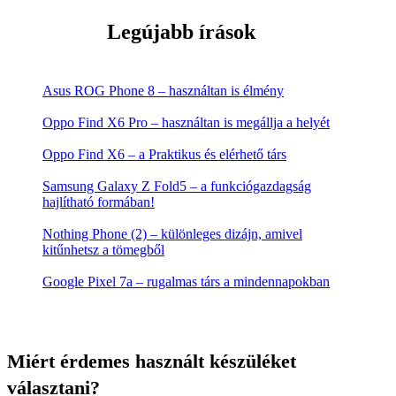
Legújabb írások
Asus ROG Phone 8 – használtan is élmény
Oppo Find X6 Pro – használtan is megállja a helyét
Oppo Find X6 – a Praktikus és elérhető társ
Samsung Galaxy Z Fold5 – a funkciógazdagság
hajlítható formában!
Nothing Phone (2) – különleges dizájn, amivel
kitűnhetsz a tömegből
Google Pixel 7a – rugalmas társ a mindennapokban
Miért érdemes használt készüléket
választani?