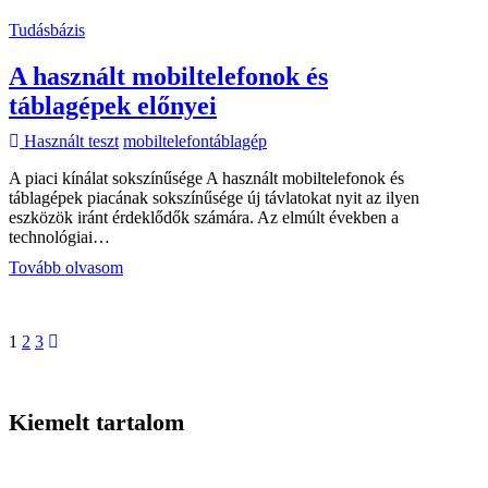
le
Tudásbázis
van-
e
A használt mobiltelefonok és
tiltva
vagy
táblagépek előnyei
nem?
Használt teszt
mobiltelefon
táblagép
A piaci kínálat sokszínűsége A használt mobiltelefonok és
táblagépek piacának sokszínűsége új távlatokat nyit az ilyen
eszközök iránt érdeklődők számára. Az elmúlt években a
technológiai…
A
Tovább olvasom
használt
mobiltelefonok
és
Page
Page
Page
Következő
1
2
3
táblagépek
page
előnyei
Kiemelt tartalom