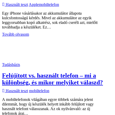
Használt teszt
Apple
mobiltelefon
Egy iPhone vásárlásakor az akkumulátor állapota
kulcsfontosságú kérdés. Mivel az akkumulátor az egyik
leggyorsabban kopó alkatrész, sok eladó cseréli azt, mielőtt
továbbadja a készüléket. Ez…
Hogyan
Tovább olvasom
állapítsd
meg,
hogy
a
megvett
iPhone
Tudásbázis
akkumulátora
eredeti-
Felújított vs. használt telefon – mi a
e
vagy
különbség, és mikor melyiket válaszd?
cserélt?
Használt teszt
mobiltelefon
A mobiltelefonok világában egyre többek számára jelent
dilemmát, hogy új készülék helyett inkább felújított vagy
használt telefont válasszanak. Az ok nyilvánvaló: az új
telefonok árai…