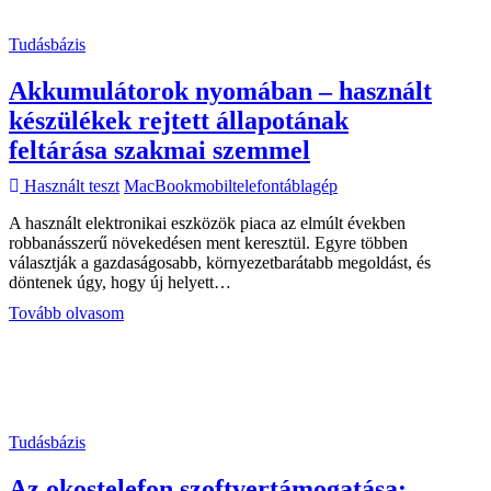
lapozása
Tudásbázis
Akkumulátorok nyomában – használt
készülékek rejtett állapotának
feltárása szakmai szemmel
Használt teszt
MacBook
mobiltelefon
táblagép
A használt elektronikai eszközök piaca az elmúlt években
robbanásszerű növekedésen ment keresztül. Egyre többen
választják a gazdaságosabb, környezetbarátabb megoldást, és
döntenek úgy, hogy új helyett…
Akkumulátorok
Tovább olvasom
nyomában
–
használt
készülékek
rejtett
állapotának
Tudásbázis
feltárása
szakmai
Az okostelefon szoftvertámogatása:
szemmel