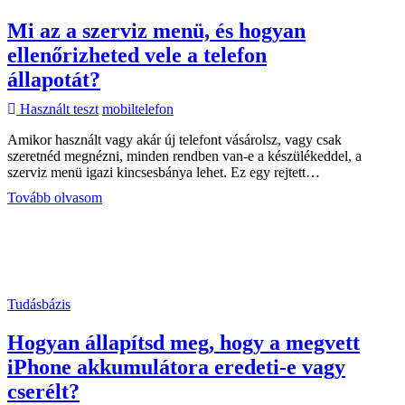
Mi az a szerviz menü, és hogyan
ellenőrizheted vele a telefon
állapotát?
Használt teszt
mobiltelefon
Amikor használt vagy akár új telefont vásárolsz, vagy csak
szeretnéd megnézni, minden rendben van-e a készülékeddel, a
szerviz menü igazi kincsesbánya lehet. Ez egy rejtett…
Mi
Tovább olvasom
az
a
szerviz
menü,
és
hogyan
Tudásbázis
ellenőrizheted
vele
Hogyan állapítsd meg, hogy a megvett
a
telefon
iPhone akkumulátora eredeti-e vagy
állapotát?
cserélt?