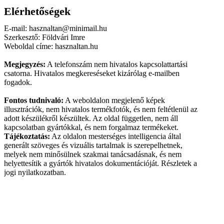
Elérhetőségek
E-mail: hasznaltan@minimail.hu
Szerkesztő: Földvári Imre
Weboldal címe: hasznaltan.hu
Megjegyzés:
A telefonszám nem hivatalos kapcsolattartási
csatorna. Hivatalos megkereséseket kizárólag e-mailben
fogadok.
Fontos tudnivaló:
A weboldalon megjelenő képek
illusztrációk, nem hivatalos termékfotók, és nem feltétlenül az
adott készülékről készültek. Az oldal független, nem áll
kapcsolatban gyártókkal, és nem forgalmaz termékeket.
Tájékoztatás:
Az oldalon mesterséges intelligencia által
generált szöveges és vizuális tartalmak is szerepelhetnek,
melyek nem minősülnek szakmai tanácsadásnak, és nem
helyettesítik a gyártók hivatalos dokumentációját. Részletek a
jogi nyilatkozatban.
Jogi nyilatkozat
Adatkezelési tájékoztató