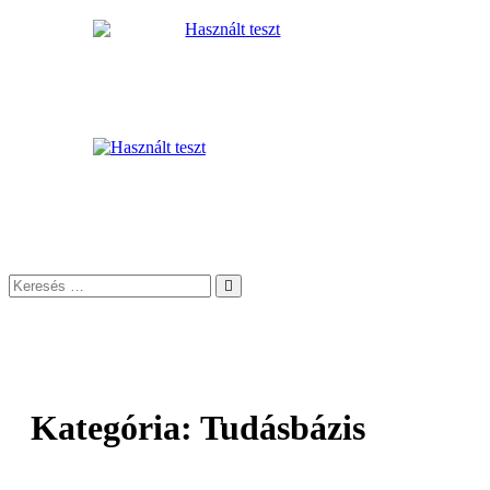
Skip
to
content
Használt mobiltelefon, táblagép, MacBook és okosóra
tesztek
Használt teszt
Keresés
…
Kategória:
Tudásbázis
Bejegyzések