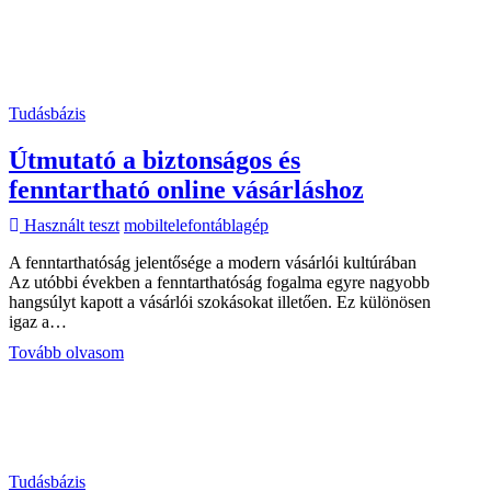
az
Apple
MacBook
világába
Tudásbázis
Útmutató a biztonságos és
fenntartható online vásárláshoz
Használt teszt
mobiltelefon
táblagép
A fenntarthatóság jelentősége a modern vásárlói kultúrában
Az utóbbi években a fenntarthatóság fogalma egyre nagyobb
hangsúlyt kapott a vásárlói szokásokat illetően. Ez különösen
igaz a…
Útmutató
Tovább olvasom
a
biztonságos
és
fenntartható
online
vásárláshoz
Tudásbázis