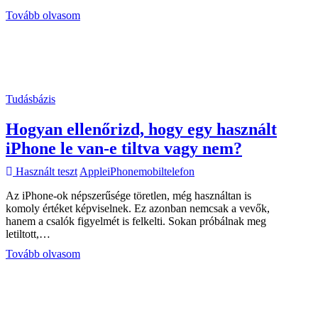
Felújított
Tovább olvasom
vs.
használt
telefon
–
mi
a
Tudásbázis
különbség,
és
Hogyan ellenőrizd, hogy egy használt
mikor
melyiket
iPhone le van-e tiltva vagy nem?
válaszd?
Használt teszt
Apple
iPhone
mobiltelefon
Az iPhone-ok népszerűsége töretlen, még használtan is
komoly értéket képviselnek. Ez azonban nemcsak a vevők,
hanem a csalók figyelmét is felkelti. Sokan próbálnak meg
letiltott,…
Hogyan
Tovább olvasom
ellenőrizd,
hogy
egy
használt
iPhone