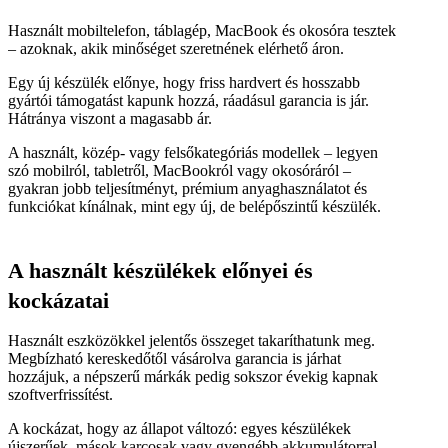
Használt mobiltelefon, táblagép, MacBook és okosóra tesztek
– azoknak, akik minőséget szeretnének elérhető áron.
Egy új készülék előnye, hogy friss hardvert és hosszabb
gyártói támogatást kapunk hozzá, ráadásul garancia is jár.
Hátránya viszont a magasabb ár.
A használt, közép- vagy felsőkategóriás modellek – legyen
szó mobilról, tabletről, MacBookról vagy okosóráról –
gyakran jobb teljesítményt, prémium anyaghasználatot és
funkciókat kínálnak, mint egy új, de belépőszintű készülék.
A használt készülékek előnyei és
kockázatai
Használt eszközökkel jelentős összeget takaríthatunk meg.
Megbízható kereskedőtől vásárolva garancia is járhat
hozzájuk, a népszerű márkák pedig sokszor évekig kapnak
szoftverfrissítést.
A kockázat, hogy az állapot változó: egyes készülékek
újszerűek, mások karcosak vagy gyengébb akkumulátorral