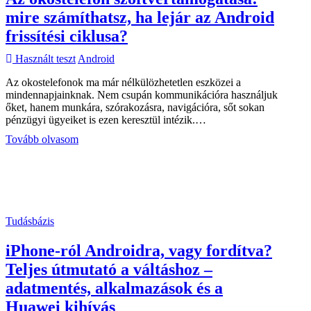
mire számíthatsz, ha lejár az Android
frissítési ciklusa?
Használt teszt
Android
Az okostelefonok ma már nélkülözhetetlen eszközei a
mindennapjainknak. Nem csupán kommunikációra használjuk
őket, hanem munkára, szórakozásra, navigációra, sőt sokan
pénzügyi ügyeiket is ezen keresztül intézik.…
Az
Tovább olvasom
okostelefon
szoftvertámogatása:
mire
számíthatsz,
ha
lejár
Tudásbázis
az
Android
iPhone-ról Androidra, vagy fordítva?
frissítési
ciklusa?
Teljes útmutató a váltáshoz –
adatmentés, alkalmazások és a
Huawei kihívás