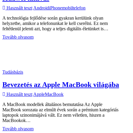
Használt teszt
Android
iPhone
mobiltelefon
A technológia fejlődése során gyakran kerülünk olyan
helyzetbe, amikor a telefonunkat le kell cserélni. Ez nem
feltétlenül jelenti azt, hogy a teljes digitális életünket is…
iPhone-
Tovább olvasom
ról
Androidra,
vagy
fordítva?
Teljes
útmutató
Tudásbázis
a
váltáshoz
Bevezetés az Apple MacBook világába
–
adatmentés,
Használt teszt
Apple
MacBook
alkalmazások
és
A MacBook modellek általános bemutatása Az Apple
a
MacBook sorozata az elmúlt évek során a prémium kategóriás
Huawei
laptopok szinonimájává vált. Ez nem véletlen, hiszen a
kihívás
MacBookok…
Bevezetés
Tovább olvasom