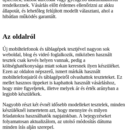
rendelkeznek. Vásárlás előtt érdemes ellenőrizni az akku
állapotát, és lehetőleg felújított modellt választani, ahol a
hibátlan működés garantált.
Az oldalról
Új mobiltelefonok és táblagépek tesztjével nagyon sok
weboldal, blog és videó foglalkozik, miközben használt
tesztek csak kevés helyen vannak, pedig a
költséghatékonysága miatt sokan keresnek ilyen készüléket.
Ezen az oldalon népszerű, ismert márkák használt
mobiltelefonjairól és táblagépeiről olvashattok teszteteket. Ez
mellet hasznos tippeket is kaphattok használt vásárláshoz,
hogy mire figyeljetek, illetve melyek ár és érték arányban a
legjobb készülékek.
Nagyobb részt két évnél idősebb modelleket tesztelek, minden
készüléknél ismertetem azt, hogy mennyire és milyen
feladatokra használhatók napjainkban. A bejegyzéseket
folyamatosan aktualizálom, az utolsó módosítás dátuma
minden írás alján szerepel.