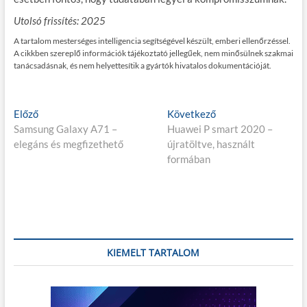
Utolsó frissítés: 2025
A tartalom mesterséges intelligencia segítségével készült, emberi ellenőrzéssel.
A cikkben szereplő információk tájékoztató jellegűek, nem minősülnek szakmai
tanácsadásnak, és nem helyettesítik a gyártók hivatalos dokumentációját.
Bejegyzés
E
K
Előző
Következő
l
ö
Samsung Galaxy A71 –
Huawei P smart 2020 –
navigáció
ő
v
elegáns és megfizethető
újratöltve, használt
z
e
formában
ő
t
p
k
o
e
s
z
t
ő
:
p
KIEMELT TARTALOM
o
s
t