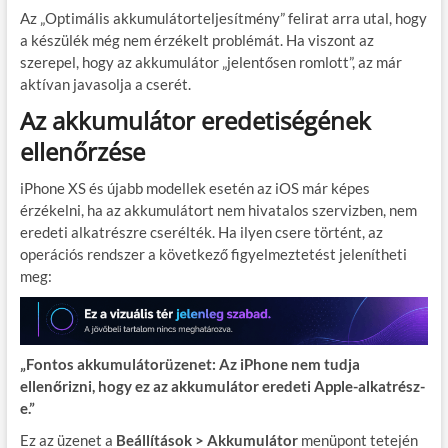
Az „Optimális akkumulátorteljesítmény” felirat arra utal, hogy
a készülék még nem érzékelt problémát. Ha viszont az
szerepel, hogy az akkumulátor „jelentősen romlott”, az már
aktívan javasolja a cserét.
Az akkumulátor eredetiségének
ellenőrzése
iPhone XS és újabb modellek esetén az iOS már képes
érzékelni, ha az akkumulátort nem hivatalos szervizben, nem
eredeti alkatrészre cserélték. Ha ilyen csere történt, az
operációs rendszer a következő figyelmeztetést jelenítheti
meg:
„Fontos akkumulátorüzenet: Az iPhone nem tudja
ellenőrizni, hogy ez az akkumulátor eredeti Apple-alkatrész-
e.”
Ez az üzenet a
Beállítások > Akkumulátor
menüpont tetején