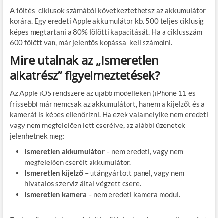
A töltési ciklusok számából következtethetsz az akkumulátor
korára. Egy eredeti Apple akkumulátor kb. 500 teljes ciklusig
képes megtartani a 80% fölötti kapacitását. Ha a ciklusszám
600 fölött van, már jelentős kopással kell számolni.
Mire utalnak az „Ismeretlen
alkatrész” figyelmeztetések?
Az Apple iOS rendszere az újabb modelleken (iPhone 11 és
frissebb) már nemcsak az akkumulátort, hanem a kijelzőt és a
kamerát is képes ellenőrizni. Ha ezek valamelyike nem eredeti
vagy nem megfelelően lett cserélve, az alábbi üzenetek
jelenhetnek meg:
Ismeretlen akkumulátor
– nem eredeti, vagy nem
megfelelően cserélt akkumulátor.
Ismeretlen kijelző
– utángyártott panel, vagy nem
hivatalos szerviz által végzett csere.
Ismeretlen kamera
– nem eredeti kamera modul.