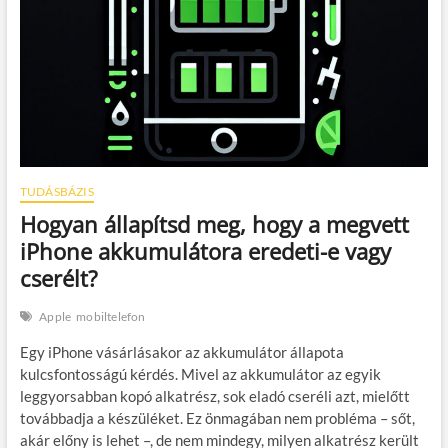
TUDÁSBÁZIS
Hogyan állapítsd meg, hogy a megvett
iPhone akkumulátora eredeti-e vagy
cserélt?
Apple
mobiltelefon
Egy iPhone vásárlásakor az akkumulátor állapota
kulcsfontosságú kérdés. Mivel az akkumulátor az egyik
leggyorsabban kopó alkatrész, sok eladó cseréli azt, mielőtt
továbbadja a készüléket. Ez önmagában nem probléma – sőt,
akár előny is lehet –, de nem mindegy, milyen alkatrész került