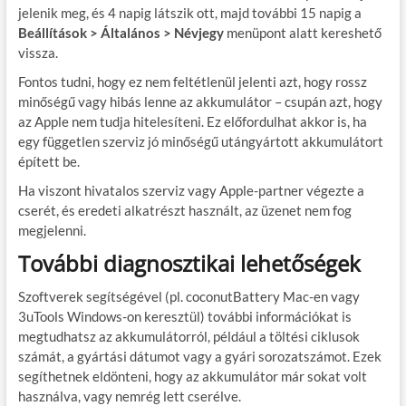
jelenik meg, és 4 napig látszik ott, majd további 15 napig a
Beállítások > Általános > Névjegy
menüpont alatt kereshető
vissza.
Fontos tudni, hogy ez nem feltétlenül jelenti azt, hogy rossz
minőségű vagy hibás lenne az akkumulátor – csupán azt, hogy
az Apple nem tudja hitelesíteni. Ez előfordulhat akkor is, ha
egy független szerviz jó minőségű utángyártott akkumulátort
épített be.
Ha viszont hivatalos szerviz vagy Apple-partner végezte a
cserét, és eredeti alkatrészt használt, az üzenet nem fog
megjelenni.
További diagnosztikai lehetőségek
Szoftverek segítségével (pl. coconutBattery Mac-en vagy
3uTools Windows-on keresztül) további információkat is
megtudhatsz az akkumulátorról, például a töltési ciklusok
számát, a gyártási dátumot vagy a gyári sorozatszámot. Ezek
segíthetnek eldönteni, hogy az akkumulátor már sokat volt
használva, vagy nemrég lett cserélve.