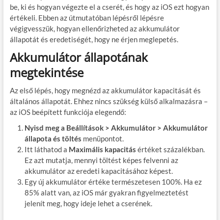
be, ki és hogyan végezte el a cserét, és hogy az iOS ezt hogyan
értékeli. Ebben az útmutatóban lépésről lépésre
végigvesszük, hogyan ellenőrizheted az akkumulátor
állapotát és eredetiségét, hogy ne érjen meglepetés.
Akkumulátor állapotának
megtekintése
Az első lépés, hogy megnézd az akkumulátor kapacitását és
általános állapotát. Ehhez nincs szükség külső alkalmazásra –
az iOS beépített funkciója elegendő:
Nyisd meg a Beállítások > Akkumulátor > Akkumulátor
állapota és töltés
menüpontot.
Itt láthatod a
Maximális kapacitás
értéket százalékban.
Ez azt mutatja, mennyi töltést képes felvenni az
akkumulátor az eredeti kapacitásához képest.
Egy új akkumulátor értéke természetesen 100%. Ha ez
85% alatt van, az iOS már gyakran figyelmeztetést
jelenít meg, hogy ideje lehet a cserének.