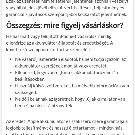
Ezek az üzenetek nem feltétlenül jelentenek azonnali veszélyt
vagy hibát, de a jövőbeli szoftverfrissítések, teljesítmény és
garanciális javítások szempontjából kockázatot jelenthetnek.
Összegzés: mire figyelj vásárláskor?
Ha használt vagy felújított iPhone-t vásárolsz, mindig
ellenőrizd az akkumulátor állapotát és eredetiségét. A
következő szempontokat tartsd szem előtt:
Ne vásárolj ismeretlen eladótól, ha nem tudja igazolni az
akkumulátor cseréjének módját vagy eredetét.
Ellenőrizd, hogy van-e „fontos akkumulátorüzenet” a
beállításokban.
Használj külső szoftvereket, ha mélyebb információra van
szükséged.
Ne dőlj be annak az ígéretnek, hogy „új akkumulátor van
benne”, ha nincs rá bizonyíték.
Az eredeti Apple akkumulátor és szakszerű csere garantálja a
legjobb teljesítményt és hosszú élettartamot – minden más
esetben fontos, hogy tudatában legyél a kompromisszumnak.