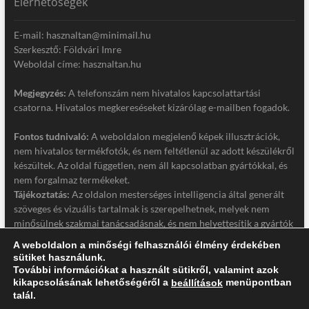
Elérhetőségek
E-mail: hasznaltan@minimail.hu
Szerkesztő: Földvári Imre
Weboldal címe: hasznaltan.hu
Megjegyzés:
A telefonszám nem hivatalos kapcsolattartási
csatorna. Hivatalos megkereséseket kizárólag e-mailben fogadok.
Fontos tudnivaló:
A weboldalon megjelenő képek illusztrációk,
nem hivatalos termékfotók, és nem feltétlenül az adott készülékről
készültek. Az oldal független, nem áll kapcsolatban gyártókkal, és
nem forgalmaz termékeket.
Tájékoztatás:
Az oldalon mesterséges intelligencia által generált
szöveges és vizuális tartalmak is szerepelhetnek, melyek nem
minősülnek szakmai tanácsadásnak, és nem helyettesítik a gyártók
hivatalos dokumentációját. Részletek a jogi nyilatkozatban.
A weboldalon a minőségi felhasználói élmény érdekében
sütiket használunk.
Jogi nyilatkozat
További információkat a használt sütikről, valamint azok
Adatkezelési tájékoztató
kikapcsolásának lehetőségéről a
menüpontban
beállítások
talál.