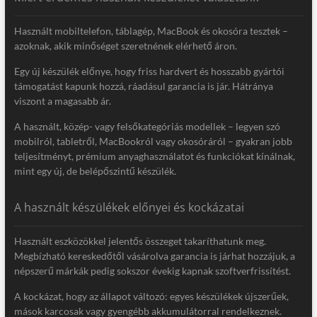
Használt mobiltelefon, táblagép, MacBook és okosóra tesztek –
azoknak, akik minőséget szeretnének elérhető áron.
Egy új készülék előnye, hogy friss hardvert és hosszabb gyártói
támogatást kapunk hozzá, ráadásul garancia is jár. Hátránya
viszont a magasabb ár.
A használt, közép- vagy felsőkategóriás modellek – legyen szó
mobilról, tabletről, MacBookról vagy okosóráról – gyakran jobb
teljesítményt, prémium anyaghasználatot és funkciókat kínálnak,
mint egy új, de belépőszintű készülék.
A használt készülékek előnyei és kockázatai
Használt eszközökkel jelentős összeget takaríthatunk meg.
Megbízható kereskedőtől vásárolva garancia is járhat hozzájuk, a
népszerű márkák pedig sokszor évekig kapnak szoftverfrissítést.
A kockázat, hogy az állapot változó: egyes készülékek újszerűek,
mások karcosak vagy gyengébb akkumulátorral rendelkeznek.