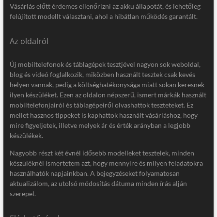
Vásárlás előtt érdemes ellenőrizni az akku állapotát, és lehetőleg
felújított modellt választani, ahol a hibátlan működés garantált.
Az oldalról
Új mobiltelefonok és táblagépek tesztjével nagyon sok weboldal,
blog és videó foglalkozik, miközben használt tesztek csak kevés
helyen vannak, pedig a költséghatékonysága miatt sokan keresnek
ilyen készüléket. Ezen az oldalon népszerű, ismert márkák használt
mobiltelefonjairól és táblagépeiről olvashattok teszteteket. Ez
mellet hasznos tippeket is kaphattok használt vásárláshoz, hogy
mire figyeljetek, illetve melyek ár és érték arányban a legjobb
készülékek.
Nagyobb részt két évnél idősebb modelleket tesztelek, minden
készüléknél ismertetem azt, hogy mennyire és milyen feladatokra
használhatók napjainkban. A bejegyzéseket folyamatosan
aktualizálom, az utolsó módosítás dátuma minden írás alján
szerepel.