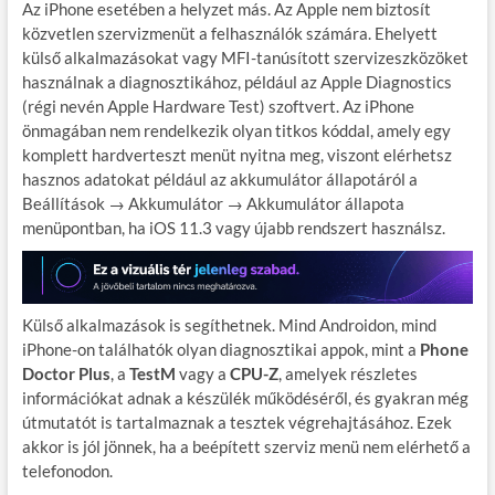
Az iPhone esetében a helyzet más. Az Apple nem biztosít
közvetlen szervizmenüt a felhasználók számára. Ehelyett
külső alkalmazásokat vagy MFI-tanúsított szervizeszközöket
használnak a diagnosztikához, például az Apple Diagnostics
(régi nevén Apple Hardware Test) szoftvert. Az iPhone
önmagában nem rendelkezik olyan titkos kóddal, amely egy
komplett hardverteszt menüt nyitna meg, viszont elérhetsz
hasznos adatokat például az akkumulátor állapotáról a
Beállítások → Akkumulátor → Akkumulátor állapota
menüpontban, ha iOS 11.3 vagy újabb rendszert használsz.
Külső alkalmazások is segíthetnek. Mind Androidon, mind
iPhone-on találhatók olyan diagnosztikai appok, mint a
Phone
Doctor Plus
, a
TestM
vagy a
CPU-Z
, amelyek részletes
információkat adnak a készülék működéséről, és gyakran még
útmutatót is tartalmaznak a tesztek végrehajtásához. Ezek
akkor is jól jönnek, ha a beépített szerviz menü nem elérhető a
telefonodon.