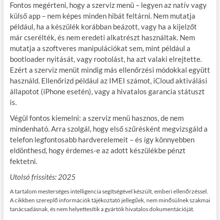
Fontos megérteni, hogy a szerviz menü – legyen az natív vagy
külső app – nem képes minden hibát feltárni. Nem mutatja
például, ha a készülék korábban beázott, vagy ha a kijelzőt
már cserélték, és nem eredeti alkatrészt használtak. Nem
mutatja a szoftveres manipulációkat sem, mint például a
bootloader nyitását, vagy rootolást, ha azt valaki elrejtette.
Ezért a szerviz menüt mindig más ellenőrzési módokkal együtt
használd. Ellenőrizd például az IMEI számot, iCloud aktiválási
állapotot (iPhone esetén), vagy a hivatalos garancia státuszt
is.
Végül fontos kiemelni: a szerviz menü hasznos, de nem
mindenható. Arra szolgál, hogy első szűrésként megvizsgáld a
telefon legfontosabb hardverelemeit – és így könnyebben
eldönthesd, hogy érdemes-e az adott készülékbe pénzt
fektetni.
Utolsó frissítés: 2025
A tartalom mesterséges intelligencia segítségével készült, emberi ellenőrzéssel.
A cikkben szereplő információk tájékoztató jellegűek, nem minősülnek szakmai
tanácsadásnak, és nem helyettesítik a gyártók hivatalos dokumentációját.