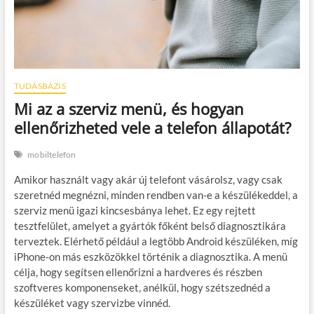
TUDÁSBÁZIS
Mi az a szerviz menü, és hogyan
ellenőrizheted vele a telefon állapotát?
mobiltelefon
Amikor használt vagy akár új telefont vásárolsz, vagy csak
szeretnéd megnézni, minden rendben van-e a készülékeddel, a
szerviz menü igazi kincsesbánya lehet. Ez egy rejtett
tesztfelület, amelyet a gyártók főként belső diagnosztikára
terveztek. Elérhető például a legtöbb Android készüléken, míg
iPhone-on más eszközökkel történik a diagnosztika. A menü
célja, hogy segítsen ellenőrizni a hardveres és részben
szoftveres komponenseket, anélkül, hogy szétszednéd a
készüléket vagy szervizbe vinnéd.