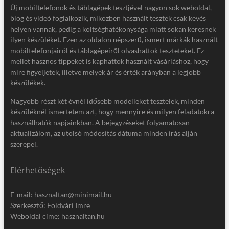
Új mobiltelefonok és táblagépek tesztjével nagyon sok weboldal,
blog és videó foglalkozik, miközben használt tesztek csak kevés
helyen vannak, pedig a költséghatékonysága miatt sokan keresnek
ilyen készüléket. Ezen az oldalon népszerű, ismert márkák használt
mobiltelefonjairól és táblagépeiről olvashattok teszteteket. Ez
mellet hasznos tippeket is kaphattok használt vásárláshoz, hogy
mire figyeljetek, illetve melyek ár és érték arányban a legjobb
készülékek.
Nagyobb részt két évnél idősebb modelleket tesztelek, minden
készüléknél ismertetem azt, hogy mennyire és milyen feladatokra
használhatók napjainkban. A bejegyzéseket folyamatosan
aktualizálom, az utolsó módosítás dátuma minden írás alján
szerepel.
Elérhetőségek
E-mail: hasznaltan@minimail.hu
Szerkesztő: Földvári Imre
Weboldal címe: hasznaltan.hu