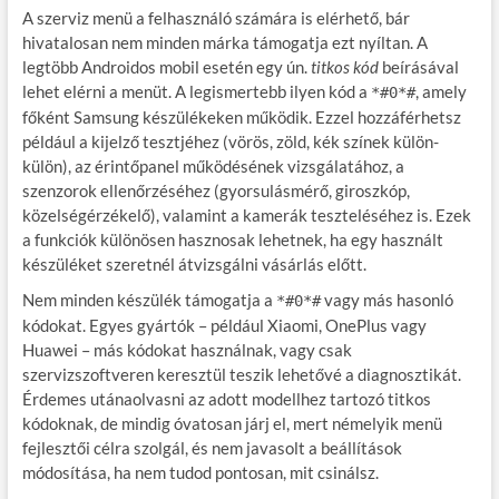
A szerviz menü a felhasználó számára is elérhető, bár
hivatalosan nem minden márka támogatja ezt nyíltan. A
legtöbb Androidos mobil esetén egy ún.
titkos kód
beírásával
lehet elérni a menüt. A legismertebb ilyen kód a
, amely
*#0*#
főként Samsung készülékeken működik. Ezzel hozzáférhetsz
például a kijelző tesztjéhez (vörös, zöld, kék színek külön-
külön), az érintőpanel működésének vizsgálatához, a
szenzorok ellenőrzéséhez (gyorsulásmérő, giroszkóp,
közelségérzékelő), valamint a kamerák teszteléséhez is. Ezek
a funkciók különösen hasznosak lehetnek, ha egy használt
készüléket szeretnél átvizsgálni vásárlás előtt.
Nem minden készülék támogatja a
vagy más hasonló
*#0*#
kódokat. Egyes gyártók – például Xiaomi, OnePlus vagy
Huawei – más kódokat használnak, vagy csak
szervizszoftveren keresztül teszik lehetővé a diagnosztikát.
Érdemes utánaolvasni az adott modellhez tartozó titkos
kódoknak, de mindig óvatosan járj el, mert némelyik menü
fejlesztői célra szolgál, és nem javasolt a beállítások
módosítása, ha nem tudod pontosan, mit csinálsz.