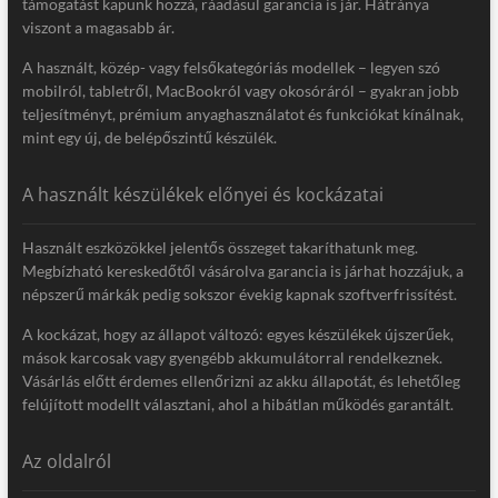
támogatást kapunk hozzá, ráadásul garancia is jár. Hátránya
viszont a magasabb ár.
A használt, közép- vagy felsőkategóriás modellek – legyen szó
mobilról, tabletről, MacBookról vagy okosóráról – gyakran jobb
teljesítményt, prémium anyaghasználatot és funkciókat kínálnak,
mint egy új, de belépőszintű készülék.
A használt készülékek előnyei és kockázatai
Használt eszközökkel jelentős összeget takaríthatunk meg.
Megbízható kereskedőtől vásárolva garancia is járhat hozzájuk, a
népszerű márkák pedig sokszor évekig kapnak szoftverfrissítést.
A kockázat, hogy az állapot változó: egyes készülékek újszerűek,
mások karcosak vagy gyengébb akkumulátorral rendelkeznek.
Vásárlás előtt érdemes ellenőrizni az akku állapotát, és lehetőleg
felújított modellt választani, ahol a hibátlan működés garantált.
Az oldalról