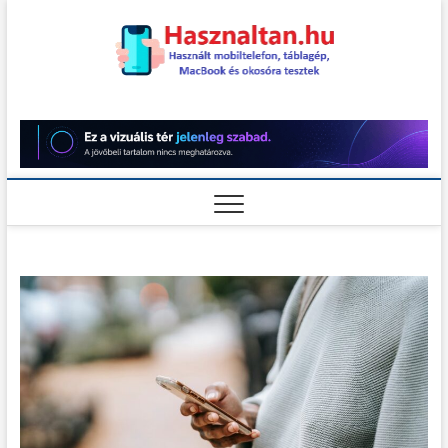
Skip
to
content
Használt
HASZNÁLT MOBILTELEFON,
TÁBLAGÉP, MACBOOK ÉS
OKOSÓRA TESZTEK
teszt