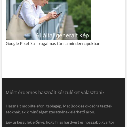
Google Pixel 7a – rugalmas társ a mindennapokban
Miért érdemes használt készüléket választani?
Használt mobiltelefon, táblagép, MacBook és okosóra tesztek –
azoknak, akik minőséget szeretnének elérhető áron.
Egy új készülék előnye, hogy friss hardvert és hosszabb gyártói