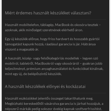
Miért érdemes használt készüléket választani?
Használt mobiltelefon, táblagép, MacBook és okosóra tesztek –
azoknak, akik minőséget szeretnének elérhető áron.
Egy új készülék előnye, hogy friss hardvert és hosszabb gyártói
támogatást kapunk hozzá, ráadásul garancia is jár. Hátránya
viszont a magasabb ár.
A használt, közép- vagy felsőkategóriás modellek – legyen szó
mobilról, tabletről, MacBookról vagy okosóráról – gyakran jobb
teljesítményt, prémium anyaghasználatot és funkciókat kínálnak,
mint egy új, de belépőszintű készülék.
A használt készülékek előnyei és kockázatai
Használt eszközökkel jelentős összeget takaríthatunk meg.
Megbízható kereskedőtől vásárolva garancia is járhat hozzájuk, a
népszerű márkák pedig sokszor évekig kapnak szoftverfrissítést.