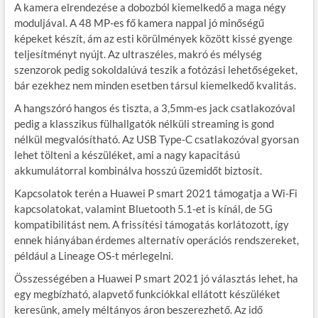
A kamera elrendezése a dobozból kiemelkedő a maga négy
moduljával. A 48 MP-es fő kamera nappal jó minőségű
képeket készít, ám az esti körülmények között kissé gyenge
teljesítményt nyújt. Az ultraszéles, makró és mélység
szenzorok pedig sokoldalúvá teszik a fotózási lehetőségeket,
bár ezekhez nem minden esetben társul kiemelkedő kvalitás.
A hangszóró hangos és tiszta, a 3,5mm-es jack csatlakozóval
pedig a klasszikus fülhallgatók nélküli streaming is gond
nélkül megvalósítható. Az USB Type-C csatlakozóval gyorsan
lehet tölteni a készüléket, ami a nagy kapacitású
akkumulátorral kombinálva hosszú üzemidőt biztosít.
Kapcsolatok terén a Huawei P smart 2021 támogatja a Wi-Fi
kapcsolatokat, valamint Bluetooth 5.1-et is kínál, de 5G
kompatibilitást nem. A frissítési támogatás korlátozott, így
ennek hiányában érdemes alternatív operációs rendszereket,
például a Lineage OS-t mérlegelni.
Összességében a Huawei P smart 2021 jó választás lehet, ha
egy megbízható, alapvető funkciókkal ellátott készüléket
keresünk, amely méltányos áron beszerezhető. Az idő