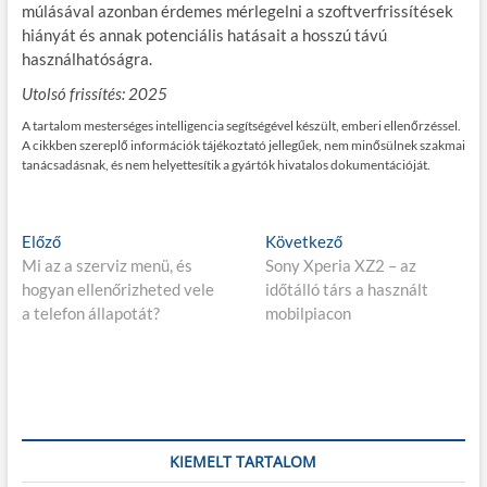
múlásával azonban érdemes mérlegelni a szoftverfrissítések
hiányát és annak potenciális hatásait a hosszú távú
használhatóságra.
Utolsó frissítés: 2025
A tartalom mesterséges intelligencia segítségével készült, emberi ellenőrzéssel.
A cikkben szereplő információk tájékoztató jellegűek, nem minősülnek szakmai
tanácsadásnak, és nem helyettesítik a gyártók hivatalos dokumentációját.
Bejegyzés
E
K
Előző
Következő
l
ö
Mi az a szerviz menü, és
Sony Xperia XZ2 – az
navigáció
ő
v
hogyan ellenőrizheted vele
időtálló társ a használt
z
e
a telefon állapotát?
mobilpiacon
ő
t
p
k
o
e
s
z
t
ő
:
p
KIEMELT TARTALOM
o