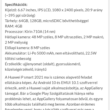
Specifikációk:
Kijelző: 6.67 inches, IPS LCD, 1080 x 2400 pixels, 20:9 arány
(~395 ppi sűrűség)
Tárhely: 64GB, 128GB, microSDXC bővíthetőséggel
RAM: 4GB
Processzor: Kirin 710A (14 nm)
Hátlapi kamera: 48 MP széles, 8 MP ultraszéles, 2 MP makró,
2 MP mélység
Előlapi kamera: 8 MP széles
Akkumulátor: Li-Po 5000 mAh, nem eltávolítható, 22.5W
töltési sebesség
Érzékelők: ujjlenyomat (oldalt), gyorsulásmérő,
közelségérzékelő, iránytű
A Huawei P smart 2021 ma is számos alapvető feladat
ellátására képes. Az Android 10 és EMUI 10.1 szoftverrel
érkezik, amit a Huawei saját alkalmazásboltja, az AppGallery
támogat. Bár a Google Play Szolgáltatások hiánya néha
problémás lehet, az AppGallery folyamatosan bővül, és egyre
több alkalmazás található meg benne. Azonban érdemes
figyelembe venni, hogy a készülék szoftverei már nem a