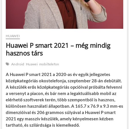
HUAWEI
Huawei P smart 2021 – még mindig
hasznos társ
Android
Huawei
mobiltelefon
A Huawei P smart 2021 a 2020-as év egyik jellegzetes
középkategóriás okostelefonja, szeptember 28-án debütált.
A készülék erős középkategóriás opcióival próbálta felvenni
a versenyt a piacon, és bár nem a legaktuálisabb mobil az
elérhető szoftverek terén, több szempontból is hasznos,
különösen használati állapotban. A 165.7 x 76.9 x 9.3 mm-es
dimenzióival és 206 grammos súlyával a Huawei P smart
2021 egy masszív készülék, amely kényelmesen kézben
tartható, és szilárdsága is kiemelkedő.