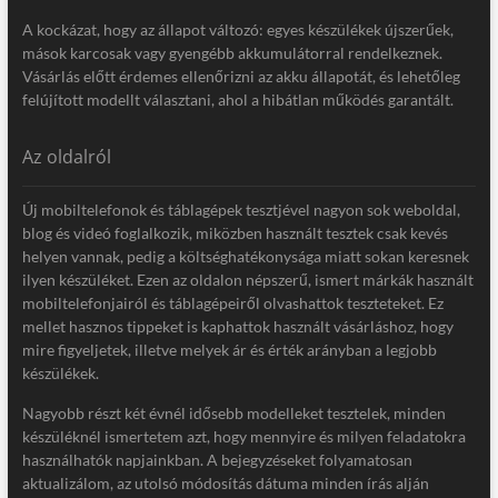
A kockázat, hogy az állapot változó: egyes készülékek újszerűek,
mások karcosak vagy gyengébb akkumulátorral rendelkeznek.
Vásárlás előtt érdemes ellenőrizni az akku állapotát, és lehetőleg
felújított modellt választani, ahol a hibátlan működés garantált.
Az oldalról
Új mobiltelefonok és táblagépek tesztjével nagyon sok weboldal,
blog és videó foglalkozik, miközben használt tesztek csak kevés
helyen vannak, pedig a költséghatékonysága miatt sokan keresnek
ilyen készüléket. Ezen az oldalon népszerű, ismert márkák használt
mobiltelefonjairól és táblagépeiről olvashattok teszteteket. Ez
mellet hasznos tippeket is kaphattok használt vásárláshoz, hogy
mire figyeljetek, illetve melyek ár és érték arányban a legjobb
készülékek.
Nagyobb részt két évnél idősebb modelleket tesztelek, minden
készüléknél ismertetem azt, hogy mennyire és milyen feladatokra
használhatók napjainkban. A bejegyzéseket folyamatosan
aktualizálom, az utolsó módosítás dátuma minden írás alján