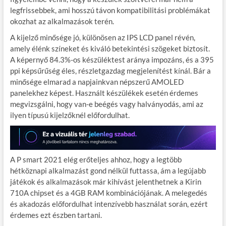
legfrissebbek, ami hosszú távon kompatibilitási problémákat
okozhat az alkalmazások terén.
A kijelző minősége jó, különösen az IPS LCD panel révén,
amely élénk színeket és kiváló betekintési szögeket biztosít.
A képernyő 84.3%-os készüléktest aránya impozáns, és a 395
ppi képsűrűség éles, részletgazdag megjelenítést kínál. Bár a
minősége elmarad a napjainkvan népszerű AMOLED
panelekhez képest. Használt készülékek esetén érdemes
megvizsgálni, hogy van-e beégés vagy halványodás, ami az
ilyen típusú kijelzőknél előfordulhat.
A P smart 2021 elég erőteljes ahhoz, hogy a legtöbb
hétköznapi alkalmazást gond nélkül futtassa, ám a legújabb
játékok és alkalmazások már kihívást jelenthetnek a Kirin
710A chipset és a 4GB RAM kombinációjának. A melegedés
és akadozás előfordulhat intenzívebb használat során, ezért
érdemes ezt észben tartani.