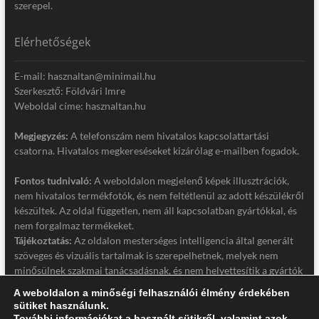
szerepel.
Elérhetőségek
E-mail: hasznaltan@minimail.hu
Szerkesztő: Földvári Imre
Weboldal címe: hasznaltan.hu
Megjegyzés:
A telefonszám nem hivatalos kapcsolattartási
csatorna. Hivatalos megkereséseket kizárólag e-mailben fogadok.
Fontos tudnivaló:
A weboldalon megjelenő képek illusztrációk,
nem hivatalos termékfotók, és nem feltétlenül az adott készülékről
készültek. Az oldal független, nem áll kapcsolatban gyártókkal, és
nem forgalmaz termékeket.
Tájékoztatás:
Az oldalon mesterséges intelligencia által generált
szöveges és vizuális tartalmak is szerepelhetnek, melyek nem
minősülnek szakmai tanácsadásnak, és nem helyettesítik a gyártók
hivatalos dokumentációját. Részletek a jogi nyilatkozatban.
A weboldalon a minőségi felhasználói élmény érdekében
sütiket használunk.
Jogi nyilatkozat
További információkat a használt sütikről, valamint azok