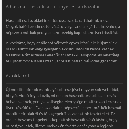
A használt készülékek előnyei és kockázatai
Használt eszközökkel jelentős összeget takaríthatunk meg.
Megbízható kereskedőtől vásárolva garancia is járhat hozzájuk, a
népszerű márkák pedig sokszor évekig kapnak szoftverfrissítést.
A kockázat, hogy az állapot változó: egyes készülékek újszerűek,
mások karcosak vagy gyengébb akkumulátorral rendelkeznek.
Vásárlás előtt érdemes ellenőrizni az akku állapotát, és lehetőleg
felújított modellt választani, ahol a hibátlan működés garantált.
Az oldalról
Új mobiltelefonok és táblagépek tesztjével nagyon sok weboldal,
blog és videó foglalkozik, miközben használt tesztek csak kevés
helyen vannak, pedig a költséghatékonysága miatt sokan keresnek
ilyen készüléket. Ezen az oldalon népszerű, ismert márkák használt
mobiltelefonjairól és táblagépeiről olvashattok teszteteket. Ez
mellet hasznos tippeket is kaphattok használt vásárláshoz, hogy
mire figyeljetek, illetve melyek ár és érték arányban a legjobb