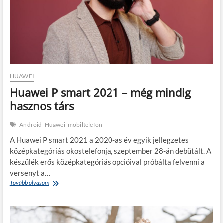
HUAWEI
Huawei P smart 2021 – még mindig
hasznos társ
Android
Huawei
mobiltelefon
A Huawei P smart 2021 a 2020-as év egyik jellegzetes
középkategóriás okostelefonja, szeptember 28-án debütált. A
készülék erős középkategóriás opcióival próbálta felvenni a
versenyt a…
Huawei
Tovább olvasom
P
smart
2021
–