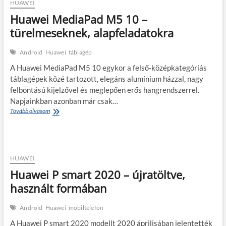
a
HUAWEI
mindennapokban
Huawei MediaPad M5 10 –
türelmeseknek, alapfeladatokra
Android
Huawei
táblagép
A Huawei MediaPad M5 10 egykor a felső-középkategóriás
táblagépek közé tartozott, elegáns alumínium házzal, nagy
felbontású kijelzővel és meglepően erős hangrendszerrel.
Napjainkban azonban már csak…
Huawei
Tovább olvasom
MediaPad
M5
10
–
türelmeseknek,
HUAWEI
alapfeladatokra
Huawei P smart 2020 – újratöltve,
használt formában
Android
Huawei
mobiltelefon
A Huawei P smart 2020 modellt 2020 áprilisában jelentették