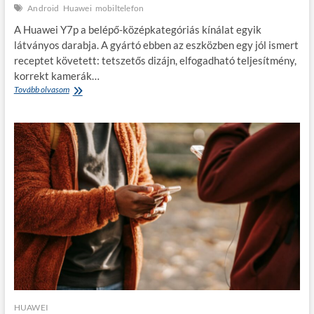
Android
Huawei
mobiltelefon
A Huawei Y7p a belépő-középkategóriás kínálat egyik
látványos darabja. A gyártó ebben az eszközben egy jól ismert
receptet követett: tetszetős dizájn, elfogadható teljesítmény,
korrekt kamerák…
Huawei
Tovább olvasom
Y7p
–
Google
nélkül
a
belépőszinten
HUAWEI