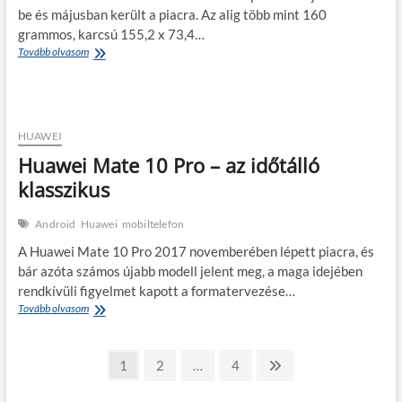
be és májusban került a piacra. Az alig több mint 160
grammos, karcsú 155,2 x 73,4…
Huawei
Tovább olvasom
P
smart
2020
–
újratöltve,
HUAWEI
használt
Huawei Mate 10 Pro – az időtálló
formában
klasszikus
Android
Huawei
mobiltelefon
A Huawei Mate 10 Pro 2017 novemberében lépett piacra, és
bár azóta számos újabb modell jelent meg, a maga idejében
rendkívüli figyelmet kapott a formatervezése…
Huawei
Tovább olvasom
Mate
10
Bejegyzések
Pro
Page
Page
Page
Következő
1
2
…
4
–
page
lapozása
az