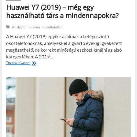
Huawei Y7 (2019) – még egy
használható társ a mindennapokra?
Android
Huawei
mobiltelefon
A Huawei Y7 (2019) egyike azoknak a belépőszintű
okostelefonoknak, amelyekkel a gyártó évekig igyekezett
megfizethető, de korrekt minőségű eszközt kínálni az alsó
kategóriában. A 2019…
Huawei
Tovább olvasom
Y7
(2019)
–
még
egy
használható
társ
a
mindennapokra?