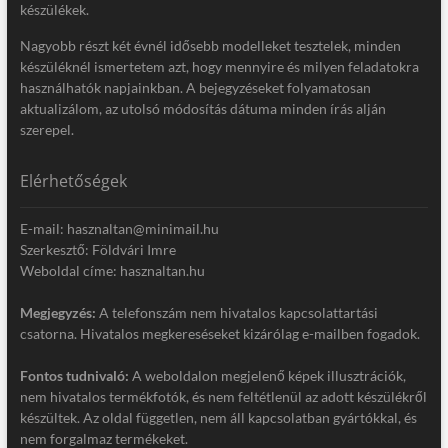
készülékek.
Nagyobb részt két évnél idősebb modelleket tesztelek, minden
készüléknél ismertetem azt, hogy mennyire és milyen feladatokra
használhatók napjainkban. A bejegyzéseket folyamatosan
aktualizálom, az utolsó módosítás dátuma minden írás alján
szerepel.
Elérhetőségek
E-mail: hasznaltan@minimail.hu
Szerkesztő: Földvári Imre
Weboldal címe: hasznaltan.hu
Megjegyzés:
A telefonszám nem hivatalos kapcsolattartási
csatorna. Hivatalos megkereséseket kizárólag e-mailben fogadok.
Fontos tudnivaló:
A weboldalon megjelenő képek illusztrációk,
nem hivatalos termékfotók, és nem feltétlenül az adott készülékről
készültek. Az oldal független, nem áll kapcsolatban gyártókkal, és
nem forgalmaz termékeket.