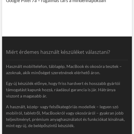
Google Pixel 7a – rugalmas társ a mindennapokban
Miért érdemes használt készüléket választani?
Használt mobiltelefon, táblagép, MacBook és okosóra tesztek –
azoknak, akik minőséget szeretnének elérhető áron.
Egy új készülék előnye, hogy friss hardvert és hosszabb gyártói
támogatást kapunk hozzá, ráadásul garancia is jár. Hátránya
viszont a magasabb ár.
A használt, közép- vagy felsőkategóriás modellek – legyen szó
mobilról, tabletről, MacBookról vagy okosóráról – gyakran jobb
teljesítményt, prémium anyaghasználatot és funkciókat kínálnak,
mint egy új, de belépőszintű készülék.