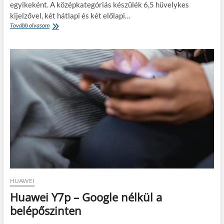
egyikeként. A középkategóriás készülék 6,5 hüvelykes
kijelzővel, két hátlapi és két előlapi…
Huawei
Tovább olvasom
Y8s
–
használt
mobil,
de
még
nem
idejétmúlt
társ
HUAWEI
Huawei Y7p – Google nélkül a
belépőszinten