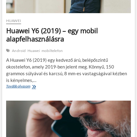
HUAWEI
Huawei Y6 (2019) – egy mobil
alapfelhasználásra
Android
Huawei
mobiltelefon
A Huawei Y6 (2019) egy kedvező árú, belépőszintű
okostelefon, amely 2019-ben jelent meg. Könnyű, 150
grammos súlyával és karcsú, 8 mm-es vastagságával kézben
is kényelmes,…
Huawei
Tovább olvasom
Y6
(2019)
–
egy
mobil
alapfelhasználásra