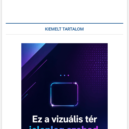
időtálló
klasszikus
KIEMELT TARTALOM