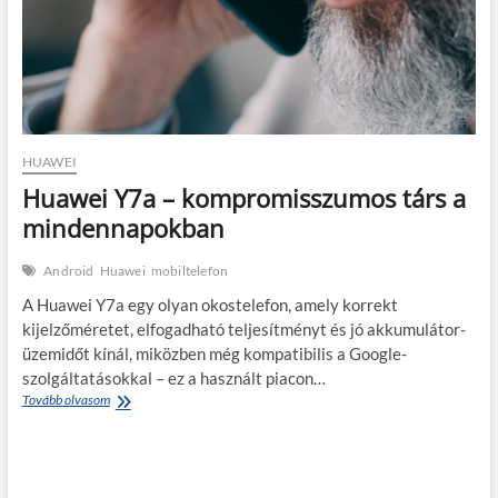
HUAWEI
Huawei Y7a – kompromisszumos társ a
mindennapokban
Android
Huawei
mobiltelefon
A Huawei Y7a egy olyan okostelefon, amely korrekt
kijelzőméretet, elfogadható teljesítményt és jó akkumulátor-
üzemidőt kínál, miközben még kompatibilis a Google-
szolgáltatásokkal – ez a használt piacon…
Huawei
Tovább olvasom
Y7a
–
kompromisszumos
társ