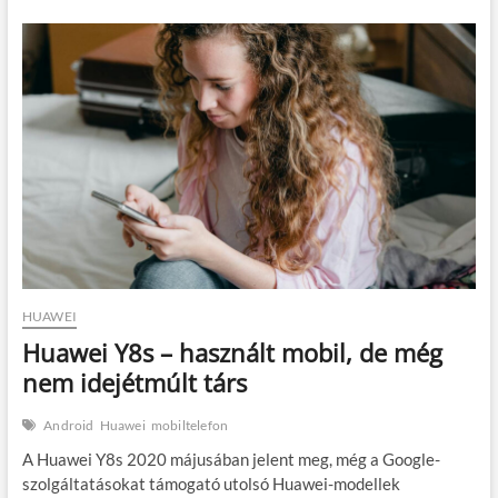
–
használtan
is
csábító,
de
nem
tökéletes
kompromisszumokkal
HUAWEI
Huawei Y8s – használt mobil, de még
nem idejétmúlt társ
Android
Huawei
mobiltelefon
A Huawei Y8s 2020 májusában jelent meg, még a Google-
szolgáltatásokat támogató utolsó Huawei-modellek