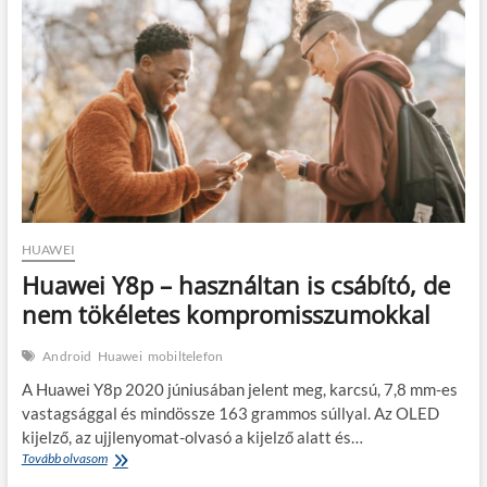
még
mindig
hasznos
társ
HUAWEI
Huawei Y8p – használtan is csábító, de
nem tökéletes kompromisszumokkal
Android
Huawei
mobiltelefon
A Huawei Y8p 2020 júniusában jelent meg, karcsú, 7,8 mm-es
vastagsággal és mindössze 163 grammos súllyal. Az OLED
kijelző, az ujjlenyomat-olvasó a kijelző alatt és…
Huawei
Tovább olvasom
Y8p