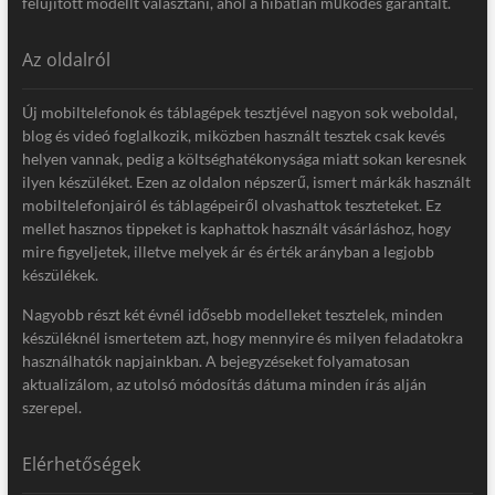
felújított modellt választani, ahol a hibátlan működés garantált.
Az oldalról
Új mobiltelefonok és táblagépek tesztjével nagyon sok weboldal,
blog és videó foglalkozik, miközben használt tesztek csak kevés
helyen vannak, pedig a költséghatékonysága miatt sokan keresnek
ilyen készüléket. Ezen az oldalon népszerű, ismert márkák használt
mobiltelefonjairól és táblagépeiről olvashattok teszteteket. Ez
mellet hasznos tippeket is kaphattok használt vásárláshoz, hogy
mire figyeljetek, illetve melyek ár és érték arányban a legjobb
készülékek.
Nagyobb részt két évnél idősebb modelleket tesztelek, minden
készüléknél ismertetem azt, hogy mennyire és milyen feladatokra
használhatók napjainkban. A bejegyzéseket folyamatosan
aktualizálom, az utolsó módosítás dátuma minden írás alján
szerepel.
Elérhetőségek