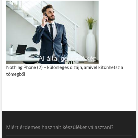
Nothing Phone (2) – különleges dizájn, amivel kitűnhetsz a
tömegből
Miért érdemes használt készüléket választani?