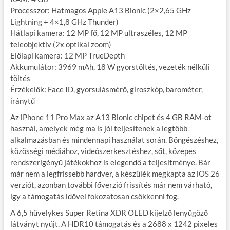
Processzor: Hatmagos Apple A13 Bionic (2×2,65 GHz
Lightning + 4×1,8 GHz Thunder)
Hátlapi kamera: 12 MP fő, 12 MP ultraszéles, 12 MP
teleobjektív (2x optikai zoom)
Előlapi kamera: 12 MP TrueDepth
Akkumulátor: 3969 mAh, 18 W gyorstöltés, vezeték nélküli
töltés
Érzékelők: Face ID, gyorsulásmérő, giroszkóp, barométer,
iránytű
Az iPhone 11 Pro Max az A13 Bionic chipet és 4 GB RAM-ot
használ, amelyek még ma is jól teljesítenek a legtöbb
alkalmazásban és mindennapi használat során. Böngészéshez,
közösségi médiához, videószerkesztéshez, sőt, közepes
rendszerigényű játékokhoz is elegendő a teljesítménye. Bár
már nem a legfrissebb hardver, a készülék megkapta az iOS 26
verziót, azonban további főverzió frissítés már nem várható,
így a támogatás idővel fokozatosan csökkenni fog.
A 6,5 hüvelykes Super Retina XDR OLED kijelző lenyűgöző
látványt nyújt. A HDR10 támogatás és a 2688 x 1242 pixeles