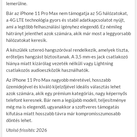
lemerülne.
Bár az iPhone 11 Pro Max nem támogatja az 5G hálózatokat,
a 4G LTE technológia gyors és stabil adatkapcsolatot nyújt,
ami a legtöbb felhasználási igényhez elegendő. Ez némileg
hátrányt jelenthet azok számára, akik már most a leggyorsabb
hálózatokat keresik.
A készülék sztereó hangszóróval rendelkezik, amelyek tiszta,
erőteljes hangzást biztosítanak. A 3,5 mm-es jack csatlakozó
hiánya miatt kizárólag vezeték nélküli vagy Lightning
csatlakozós audioeszközök használhatók.
Az iPhone 11 Pro Max nagyobb méretével, hosszabb
üzemidejével és kiváló kijelzőjével ideális választás lehet
azok számára, akik egy prémium kategóriás, nagy képernyős
telefont keresnek. Bár nem a legújabb modell, teljesítménye
még ma is elegendő, ugyanakkor a szoftveres támogatás
kifutása miatt hosszabb távra már kompromisszumosabb
döntés lehet.
Utolsó frissítés: 202
6