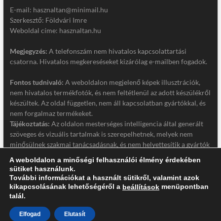
E-mail: hasznaltan@minimail.hu
Szerkesztő: Földvári Imre
Weboldal címe: hasznaltan.hu
Megjegyzés:
A telefonszám nem hivatalos kapcsolattartási
csatorna. Hivatalos megkereséseket kizárólag e-mailben fogadok.
Fontos tudnivaló:
A weboldalon megjelenő képek illusztrációk,
nem hivatalos termékfotók, és nem feltétlenül az adott készülékről
készültek. Az oldal független, nem áll kapcsolatban gyártókkal, és
nem forgalmaz termékeket.
Tájékoztatás:
Az oldalon mesterséges intelligencia által generált
szöveges és vizuális tartalmak is szerepelhetnek, melyek nem
minősülnek szakmai tanácsadásnak, és nem helyettesítik a gyártók
hivatalos dokumentációját. Részletek a jogi nyilatkozatban.
A weboldalon a minőségi felhasználói élmény érdekében
sütiket használunk.
Jogi nyilatkozat
További információkat a használt sütikről, valamint azok
Adatkezelési tájékoztató
kikapcsolásának lehetőségéről a
menüpontban
beállítások
talál.
Elfogad
Elutasít