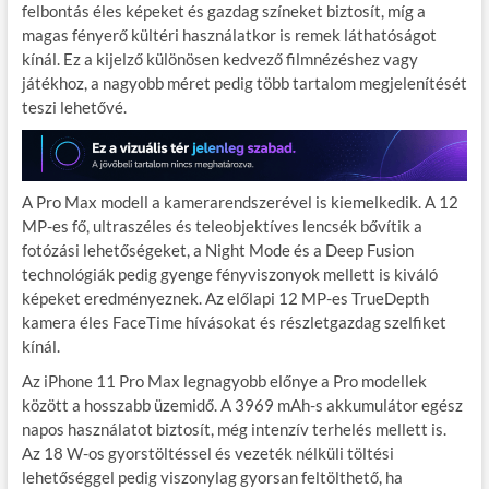
felbontás éles képeket és gazdag színeket biztosít, míg a
magas fényerő kültéri használatkor is remek láthatóságot
kínál. Ez a kijelző különösen kedvező filmnézéshez vagy
játékhoz, a nagyobb méret pedig több tartalom megjelenítését
teszi lehetővé.
A Pro Max modell a kamerarendszerével is kiemelkedik. A 12
MP-es fő, ultraszéles és teleobjektíves lencsék bővítik a
fotózási lehetőségeket, a Night Mode és a Deep Fusion
technológiák pedig gyenge fényviszonyok mellett is kiváló
képeket eredményeznek. Az előlapi 12 MP-es TrueDepth
kamera éles FaceTime hívásokat és részletgazdag szelfiket
kínál.
Az iPhone 11 Pro Max legnagyobb előnye a Pro modellek
között a hosszabb üzemidő. A 3969 mAh-s akkumulátor egész
napos használatot biztosít, még intenzív terhelés mellett is.
Az 18 W-os gyorstöltéssel és vezeték nélküli töltési
lehetőséggel pedig viszonylag gyorsan feltölthető, ha