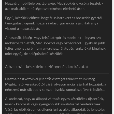
Használt mobiltelefon, táblagép, MacBook és okosóra tesztek –
azoknak, akik minőséget szeretnének elérhető áron.
Egy új készülék előnye, hogy friss hardvert és hosszabb gyártói
támogatást kapunk hozzá, ráadásul garancia is jár. Hátránya
viszont a magasabb ár.
A használt, közép- vagy felsőkategóriás modellek – legyen szó
mobilról, tabletről, MacBookról vagy okosóráról – gyakran jobb
teljesítményt, prémium anyaghasználatot és funkciókat kínálnak,
mint egy új, de belépőszintű készülék.
A használt készülékek előnyei és kockázatai
Használt eszközökkel jelentős összeget takaríthatunk meg.
Megbízható kereskedőtől vásárolva garancia is járhat hozzájuk, a
népszerű márkák pedig sokszor évekig kapnak szoftverfrissítést.
A kockázat, hogy az állapot változó: egyes készülékek újszerűek,
mások karcosak vagy gyengébb akkumulátorral rendelkeznek.
Vásárlás előtt érdemes ellenőrizni az akku állapotát, és lehetőleg