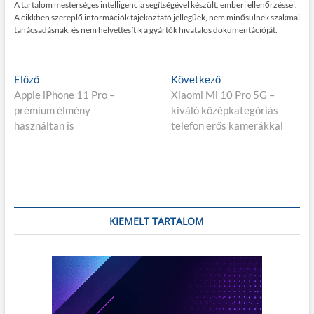
A tartalom mesterséges intelligencia segítségével készült, emberi ellenőrzéssel.
A cikkben szereplő információk tájékoztató jellegűek, nem minősülnek szakmai
tanácsadásnak, és nem helyettesítik a gyártók hivatalos dokumentációját.
Bejegyzés
E
K
Előző
Következő
l
ö
Apple iPhone 11 Pro –
Xiaomi Mi 10 Pro 5G –
navigáció
ő
v
prémium élmény
kiváló középkategóriás
z
e
használtan is
telefon erős kamerákkal
ő
t
p
k
o
e
s
z
t
ő
:
p
KIEMELT TARTALOM
o
s
t
: