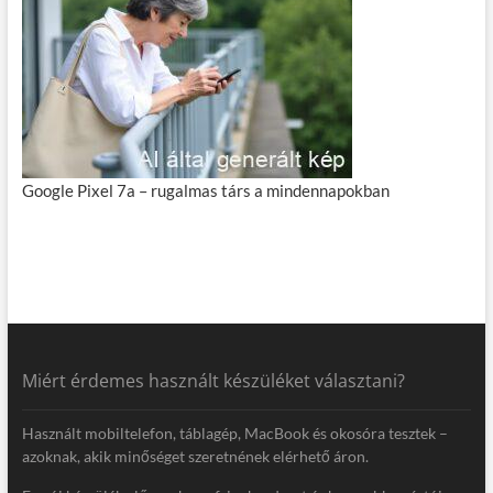
Google Pixel 7a – rugalmas társ a mindennapokban
Miért érdemes használt készüléket választani?
Használt mobiltelefon, táblagép, MacBook és okosóra tesztek –
azoknak, akik minőséget szeretnének elérhető áron.