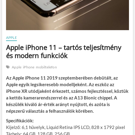
APPLE
Apple iPhone 11 – tartós teljesítmény
és modern funkciók
Apple
iPhone
mobiltelefon
Az Apple iPhone 11 2019 szeptemberében debütált, az
Apple egyik legsikeresebb modelljeként. Az eszköz az
iPhone XR utódjaként érkezett, számos fejlesztéssel, köztük
a kettős kamerarendszerrel és az A13 Bionic chippel. A
készülék kiváló ár-érték arányt nyújtott, és azóta is
népszerű választás a felhasználók körében.
Specifikációk:
Kijelző: 6,1 hüvelyk, Liquid Retina IPS LCD, 828 x 1792 pixel
Tárhely: 64 GB, 128 GB, 256 GB