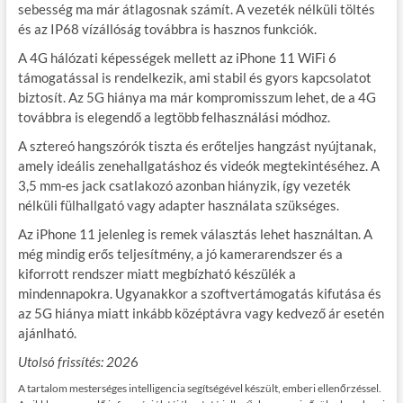
sebesség ma már átlagosnak számít. A vezeték nélküli töltés
és az IP68 vízállóság továbbra is hasznos funkciók.
A 4G hálózati képességek mellett az iPhone 11 WiFi 6
támogatással is rendelkezik, ami stabil és gyors kapcsolatot
biztosít. Az 5G hiánya ma már kompromisszum lehet, de a 4G
továbbra is elegendő a legtöbb felhasználási módhoz.
A sztereó hangszórók tiszta és erőteljes hangzást nyújtanak,
amely ideális zenehallgatáshoz és videók megtekintéséhez. A
3,5 mm-es jack csatlakozó azonban hiányzik, így vezeték
nélküli fülhallgató vagy adapter használata szükséges.
Az iPhone 11 jelenleg is remek választás lehet használtan. A
még mindig erős teljesítmény, a jó kamerarendszer és a
kiforrott rendszer miatt megbízható készülék a
mindennapokra. Ugyanakkor a szoftvertámogatás kifutása és
az 5G hiánya miatt inkább középtávra vagy kedvező ár esetén
ajánlható.
Utolsó frissítés: 202
6
A tartalom mesterséges intelligencia segítségével készült, emberi ellenőrzéssel.