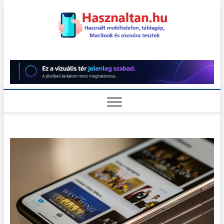
Skip
to
content
Használt
HASZNÁLT MOBILTELEFON,
TÁBLAGÉP, MACBOOK ÉS
OKOSÓRA TESZTEK
teszt