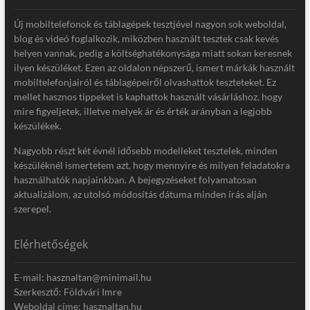
Új mobiltelefonok és táblagépek tesztjével nagyon sok weboldal,
blog és videó foglalkozik, miközben használt tesztek csak kevés
helyen vannak, pedig a költséghatékonysága miatt sokan keresnek
ilyen készüléket. Ezen az oldalon népszerű, ismert márkák használt
mobiltelefonjairól és táblagépeiről olvashattok teszteteket. Ez
mellet hasznos tippeket is kaphattok használt vásárláshoz, hogy
mire figyeljetek, illetve melyek ár és érték arányban a legjobb
készülékek.
Nagyobb részt két évnél idősebb modelleket tesztelek, minden
készüléknél ismertetem azt, hogy mennyire és milyen feladatokra
használhatók napjainkban. A bejegyzéseket folyamatosan
aktualizálom, az utolsó módosítás dátuma minden írás alján
szerepel.
Elérhetőségek
E-mail: hasznaltan@minimail.hu
Szerkesztő: Földvári Imre
Weboldal címe: hasznaltan.hu