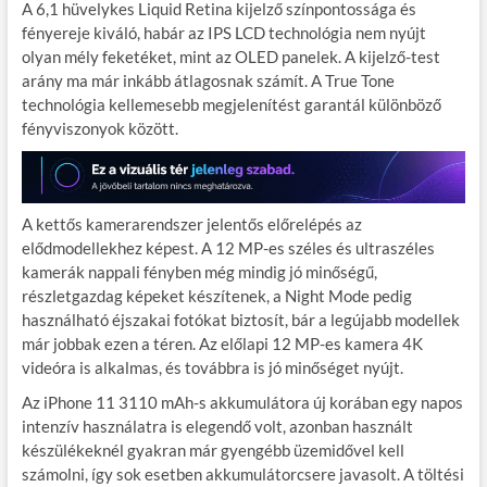
A 6,1 hüvelykes Liquid Retina kijelző színpontossága és
fényereje kiváló, habár az IPS LCD technológia nem nyújt
olyan mély feketéket, mint az OLED panelek. A kijelző-test
arány ma már inkább átlagosnak számít. A True Tone
technológia kellemesebb megjelenítést garantál különböző
fényviszonyok között.
A kettős kamerarendszer jelentős előrelépés az
elődmodellekhez képest. A 12 MP-es széles és ultraszéles
kamerák nappali fényben még mindig jó minőségű,
részletgazdag képeket készítenek, a Night Mode pedig
használható éjszakai fotókat biztosít, bár a legújabb modellek
már jobbak ezen a téren. Az előlapi 12 MP-es kamera 4K
videóra is alkalmas, és továbbra is jó minőséget nyújt.
Az iPhone 11 3110 mAh-s akkumulátora új korában egy napos
intenzív használatra is elegendő volt, azonban használt
készülékeknél gyakran már gyengébb üzemidővel kell
számolni, így sok esetben akkumulátorcsere javasolt. A töltési