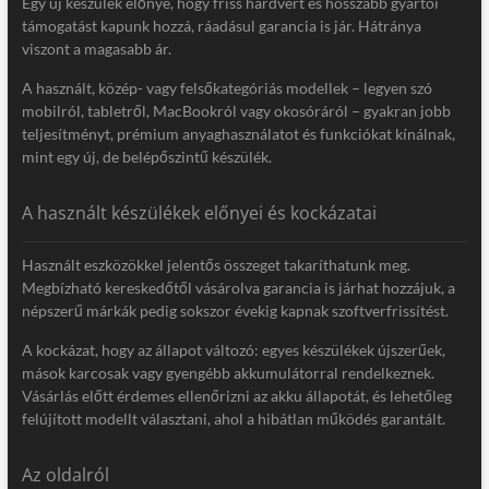
Egy új készülék előnye, hogy friss hardvert és hosszabb gyártói
támogatást kapunk hozzá, ráadásul garancia is jár. Hátránya
viszont a magasabb ár.
A használt, közép- vagy felsőkategóriás modellek – legyen szó
mobilról, tabletről, MacBookról vagy okosóráról – gyakran jobb
teljesítményt, prémium anyaghasználatot és funkciókat kínálnak,
mint egy új, de belépőszintű készülék.
A használt készülékek előnyei és kockázatai
Használt eszközökkel jelentős összeget takaríthatunk meg.
Megbízható kereskedőtől vásárolva garancia is járhat hozzájuk, a
népszerű márkák pedig sokszor évekig kapnak szoftverfrissítést.
A kockázat, hogy az állapot változó: egyes készülékek újszerűek,
mások karcosak vagy gyengébb akkumulátorral rendelkeznek.
Vásárlás előtt érdemes ellenőrizni az akku állapotát, és lehetőleg
felújított modellt választani, ahol a hibátlan működés garantált.
Az oldalról