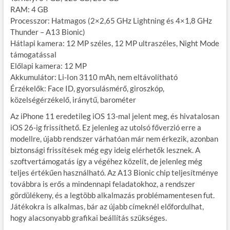
RAM: 4 GB
Processzor: Hatmagos (2×2,65 GHz Lightning és 4×1,8 GHz
Thunder – A13 Bionic)
Hátlapi kamera: 12 MP széles, 12 MP ultraszéles, Night Mode
támogatással
Előlapi kamera: 12 MP
Akkumulátor: Li-Ion 3110 mAh, nem eltávolítható
Érzékelők: Face ID, gyorsulásmérő, giroszkóp,
közelségérzékelő, iránytű, barométer
Az iPhone 11 eredetileg iOS 13-mal jelent meg, és hivatalosan
iOS 26-ig frissíthető. Ez jelenleg az utolsó főverzió erre a
modellre, újabb rendszer várhatóan már nem érkezik, azonban
biztonsági frissítések még egy ideig elérhetők lesznek. A
szoftvertámogatás így a végéhez közelít, de jelenleg még
teljes értékűen használható. Az A13 Bionic chip teljesítménye
továbbra is erős a mindennapi feladatokhoz, a rendszer
gördülékeny, és a legtöbb alkalmazás problémamentesen fut.
Játékokra is alkalmas, bár az újabb címeknél előfordulhat,
hogy alacsonyabb grafikai beállítás szükséges.