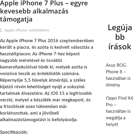
Apple iPhone 7 Plus – egyre
kevesebb alkalmazás
támogatja
Legúja
Apple
iPhone
mobiltelefon
bb
Az Apple iPhone 7 Plus 2016 szeptemberében
írások
került a piacra, és azóta is kedvelt választás a
használtpiacon. Az iPhone 7-hez képest
nagyobb méretével és további
Asus ROG
kamerafunkcióival tűnik ki, melyek azóta is
Phone 8 –
vonzóvá teszik az érdeklődők számára.
használtan is
Képernyője 5,5 hüvelyk átmérőjű, a széles
élmény
kijelző révén lehetőséget nyújt a sokszínű
tartalmak élvezetére. Az iOS 15 a legfrissebb
Oppo Find X6
verzió, melyet a készülék már megkapott, és
Pro –
a frissítések ezen túlmenően már
használtan is
korlátozottak, ami a jövőbeli
megállja a
alkalmazástámogatást is befolyásolja.
helyét
Specifikációk: