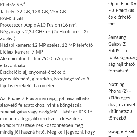
Oppo Find X6
Kijelző: 5,5″
– a Praktikus
Tárhely: 32 GB, 128 GB, 256 GB
és elérhető
RAM: 3 GB
társ
Processzor: Apple A10 Fusion (16 nm),
Négymagos 2,34 GHz-es (2x Hurricane + 2x
Samsung
Zephyr)
Galaxy Z
Hátlapi kamera: 12 MP széles, 12 MP telefotó
Fold5 – a
Előlapi kamera: 7 MP
funkciógazdag
Akkumulátor: Li-Ion 2900 mAh, nem
ság hajlítható
eltávolítható
formában!
Érzékelők: ujjlenyomat-érzékelő,
gyorsulásmérő, giroszkóp, közelségérzékelő,
Nothing
tájolás érzékelő, barométer
Phone (2) –
különleges
Az iPhone 7 Plus a mai napig jól használható
dizájn, amivel
alapvető feladatokhoz, mint a böngészés,
kitűnhetsz a
zenehallgatás vagy navigáció. Habár az iOS 15
tömegből
már nem a legújabb rendszer, a készülék a
korábbi frissítéseinek köszönhetően még
Google Pixel
mindig jól használható. Meg kell jegyezni, hogy