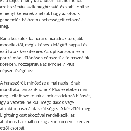
Ez a teljesítmény különösen hasznos lehet
azok számára, akik megbízható és stabil online
élményt keresnek anélkül, hogy az ötödik
generációs hálózatok sebességeit céloznák
meg.
Bár a készülék kamerái elmaradnak az újabb
modellektől, mégis képes kielégítő nappali és
esti fotók készítésére. Az optikai zoom és a
portré mód különösen népszerű a felhasználók
körében, hozzájárulva az iPhone 7 Plus
népszerűségéhez.
A hangszórók minősége a mai napig jónak
mondható, bár az iPhone 7 Plus esetében már
meg kellett szoknunk a jack csatlakozó hiányát,
így a vezeték nélküli megoldások vagy
átalakító használata szükséges. A készülék még
Lightning csatlakozóval rendelkezik, az
általános használhatóság azonban nem szenved
ettől csorbát.