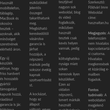
tesztjével
Szerkesztő:
eszközökkel
Használt
nagyon sok
Földvári Imre
jelentős
mobiltelefon,
weboldal, blog
Weboldal
összeget
táblagép,
és videó
címe:
takaríthatunk
MacBook és
foglalkozik,
hasznaltan.hu
meg.
okosóra
miközben
Megbízható
tesztek –
használt
Megjegyzés:
A
kereskedőtől
azoknak, akik
tesztek csak
telefonszám
vásárolva
minőséget
kevés helyen
nem hivatalos
garancia is
szeretnének
vannak, pedig
kapcsolattartá
járhat
elérhető áron.
a
si csatorna.
hozzájuk, a
Egy új
költséghatéko
Hivatalos
népszerű
készülék
nysága miatt
megkeresések
márkák pedig
előnye, hogy
sokan
et kizárólag e-
sokszor évekig
friss hardvert
keresnek ilyen
mailben
kapnak
és hosszabb
készüléket.
fogadok.
szoftverfrissíté
gyártói
Ezen az
st.
támogatást
oldalon
Fontos
A kockázat,
kapunk hozzá,
népszerű,
tudnivaló:
A
hogy az
ráadásul
ismert márkák
weboldalon
állapot
garancia is jár.
használt
megjelenő
változó: egyes