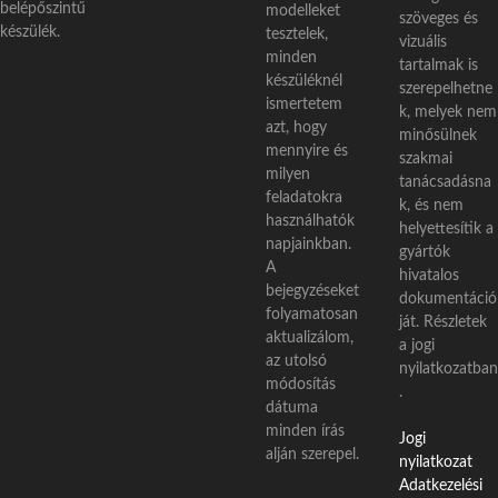
belépőszintű
modelleket
szöveges és
készülék.
tesztelek,
vizuális
minden
tartalmak is
készüléknél
szerepelhetne
ismertetem
k, melyek nem
azt, hogy
minősülnek
mennyire és
szakmai
milyen
tanácsadásna
feladatokra
k, és nem
használhatók
helyettesítik a
napjainkban.
gyártók
A
hivatalos
bejegyzéseket
dokumentáció
folyamatosan
ját. Részletek
aktualizálom,
a jogi
az utolsó
nyilatkozatban
módosítás
.
dátuma
minden írás
Jogi
alján szerepel.
nyilatkozat
Adatkezelési