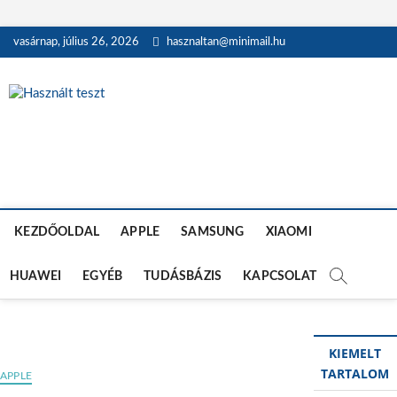
Skip
vasárnap, július 26, 2026
hasznaltan@minimail.hu
to
content
Használt teszt
HASZNÁLT MOBILTELEFON, TÁBLAGÉP, MACBOOK ÉS OKOSÓRA
TESZTEK
KEZDŐOLDAL
APPLE
SAMSUNG
XIAOMI
HUAWEI
EGYÉB
TUDÁSBÁZIS
KAPCSOLAT
KIEMELT
TARTALOM
APPLE