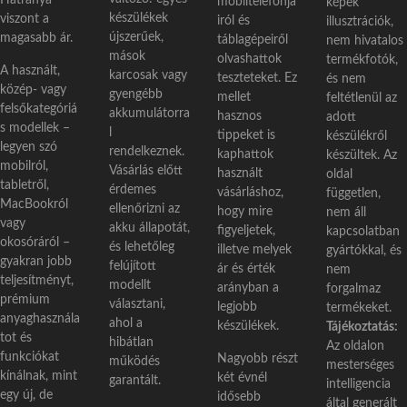
Hátránya
mobiltelefonja
képek
készülékek
viszont a
iról és
illusztrációk,
újszerűek,
magasabb ár.
táblagépeiről
nem hivatalos
mások
olvashattok
termékfotók,
A használt,
karcosak vagy
teszteteket. Ez
és nem
közép- vagy
gyengébb
mellet
feltétlenül az
felsőkategóriá
akkumulátorra
hasznos
adott
s modellek –
l
tippeket is
készülékről
legyen szó
rendelkeznek.
kaphattok
készültek. Az
mobilról,
Vásárlás előtt
használt
oldal
tabletről,
érdemes
vásárláshoz,
független,
MacBookról
ellenőrizni az
hogy mire
nem áll
vagy
akku állapotát,
figyeljetek,
kapcsolatban
okosóráról –
és lehetőleg
illetve melyek
gyártókkal, és
gyakran jobb
felújított
ár és érték
nem
teljesítményt,
modellt
arányban a
forgalmaz
prémium
választani,
legjobb
termékeket.
anyaghasznála
ahol a
készülékek.
Tájékoztatás:
tot és
hibátlan
Az oldalon
funkciókat
Nagyobb részt
működés
mesterséges
kínálnak, mint
két évnél
garantált.
intelligencia
egy új, de
idősebb
által generált