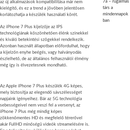
7a – rugalmas
az új alkalmazások kompatibilitása már nem
társ a
kielégítő, és ez a trend a jövőben jelentősen
mindennapok
korlátozhatja a készülék használati körét.
ban
Az iPhone 7 Plus kijelzője az IPS
technológiának köszönhetően élénk színekkel
és kiváló betekintési szögekkel rendelkezik.
Azonban használt állapotban előfordulhat, hogy
a kijelzőn enyhe beégés, vagy halványodás
észlelhető, de az általános felhasználói élmény
még így is élvezetesnek mondható.
Az Apple iPhone 7 Plus készülék 4G képes,
mely biztosítja az elegendő sávszélességet
napjaink igényeihez. Bár az 5G technológia
sebességeivel nem veszi fel a versenyt, az
iPhone 7 Plus még mindig képes
zökkenőmentes HD és megfelelő térerővel
akár FullHD minőségű videók streamelésére is.