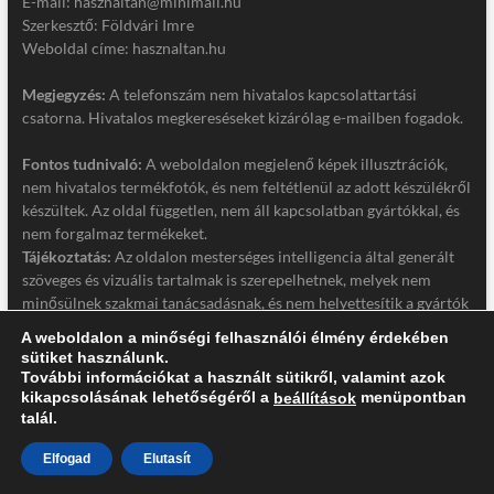
E-mail: hasznaltan@minimail.hu
Szerkesztő: Földvári Imre
Weboldal címe: hasznaltan.hu
Megjegyzés:
A telefonszám nem hivatalos kapcsolattartási
csatorna. Hivatalos megkereséseket kizárólag e-mailben fogadok.
Fontos tudnivaló:
A weboldalon megjelenő képek illusztrációk,
nem hivatalos termékfotók, és nem feltétlenül az adott készülékről
készültek. Az oldal független, nem áll kapcsolatban gyártókkal, és
nem forgalmaz termékeket.
Tájékoztatás:
Az oldalon mesterséges intelligencia által generált
szöveges és vizuális tartalmak is szerepelhetnek, melyek nem
minősülnek szakmai tanácsadásnak, és nem helyettesítik a gyártók
hivatalos dokumentációját. Részletek a jogi nyilatkozatban.
A weboldalon a minőségi felhasználói élmény érdekében
sütiket használunk.
Jogi nyilatkozat
További információkat a használt sütikről, valamint azok
Adatkezelési tájékoztató
kikapcsolásának lehetőségéről a
menüpontban
beállítások
talál.
Elfogad
Elutasít