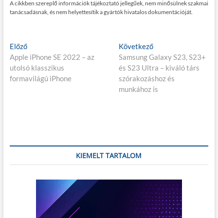
A cikkben szereplő információk tájékoztató jellegűek, nem minősülnek szakmai
tanácsadásnak, és nem helyettesítik a gyártók hivatalos dokumentációját.
Bejegyzés
E
K
Előző
Következő
l
ö
Apple iPhone SE 2022 – az
Samsung Galaxy S23, S23+
navigáció
ő
v
utolsó klasszikus
és S23 Ultra – kiváló társ
z
e
formavilágú iPhone
szórakozáshoz és
ő
t
munkához is
p
k
o
e
s
z
t
ő
:
p
o
KIEMELT TARTALOM
s
t
: