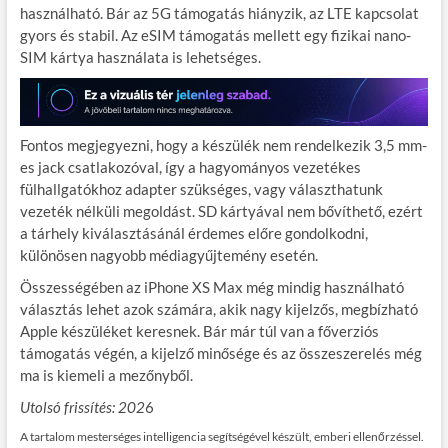
használható. Bár az 5G támogatás hiányzik, az LTE kapcsolat
gyors és stabil. Az eSIM támogatás mellett egy fizikai nano-
SIM kártya használata is lehetséges.
Fontos megjegyezni, hogy a készülék nem rendelkezik 3,5 mm-
es jack csatlakozóval, így a hagyományos vezetékes
fülhallgatókhoz adapter szükséges, vagy választhatunk
vezeték nélküli megoldást. SD kártyával nem bővíthető, ezért
a tárhely kiválasztásánál érdemes előre gondolkodni,
különösen nagyobb médiagyűjtemény esetén.
Összességében az iPhone XS Max még mindig használható
választás lehet azok számára, akik nagy kijelzős, megbízható
Apple készüléket keresnek. Bár már túl van a főverziós
támogatás végén, a kijelző minősége és az összeszerelés még
ma is kiemeli a mezőnyből.
Utolsó frissítés: 202
6
A tartalom mesterséges intelligencia segítségével készült, emberi ellenőrzéssel.