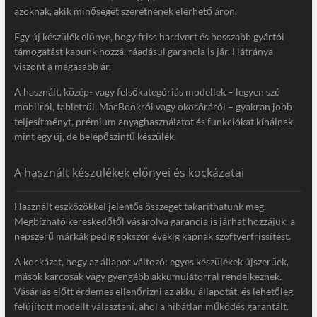
azoknak, akik minőséget szeretnének elérhető áron.
Egy új készülék előnye, hogy friss hardvert és hosszabb gyártói
támogatást kapunk hozzá, ráadásul garancia is jár. Hátránya
viszont a magasabb ár.
A használt, közép- vagy felsőkategóriás modellek – legyen szó
mobilról, tabletről, MacBookról vagy okosóráról – gyakran jobb
teljesítményt, prémium anyaghasználatot és funkciókat kínálnak,
mint egy új, de belépőszintű készülék.
A használt készülékek előnyei és kockázatai
Használt eszközökkel jelentős összeget takaríthatunk meg.
Megbízható kereskedőtől vásárolva garancia is járhat hozzájuk, a
népszerű márkák pedig sokszor évekig kapnak szoftverfrissítést.
A kockázat, hogy az állapot változó: egyes készülékek újszerűek,
mások karcosak vagy gyengébb akkumulátorral rendelkeznek.
Vásárlás előtt érdemes ellenőrizni az akku állapotát, és lehetőleg
felújított modellt választani, ahol a hibátlan működés garantált.