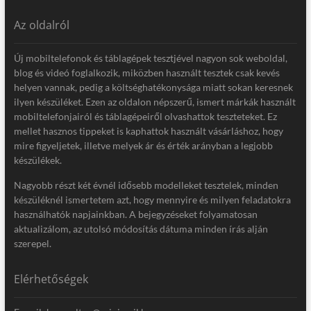
Az oldalról
Új mobiltelefonok és táblagépek tesztjével nagyon sok weboldal,
blog és videó foglalkozik, miközben használt tesztek csak kevés
helyen vannak, pedig a költséghatékonysága miatt sokan keresnek
ilyen készüléket. Ezen az oldalon népszerű, ismert márkák használt
mobiltelefonjairól és táblagépeiről olvashattok teszteteket. Ez
mellet hasznos tippeket is kaphattok használt vásárláshoz, hogy
mire figyeljetek, illetve melyek ár és érték arányban a legjobb
készülékek.
Nagyobb részt két évnél idősebb modelleket tesztelek, minden
készüléknél ismertetem azt, hogy mennyire és milyen feladatokra
használhatók napjainkban. A bejegyzéseket folyamatosan
aktualizálom, az utolsó módosítás dátuma minden írás alján
szerepel.
Elérhetőségek