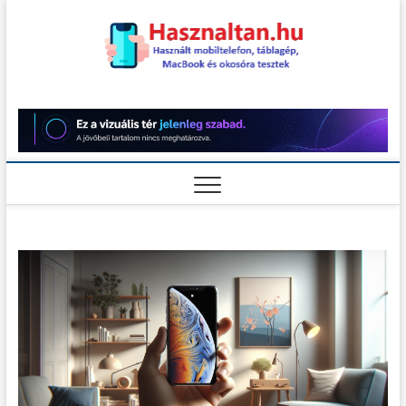
Skip
to
content
Használt
HASZNÁLT MOBILTELEFON,
TÁBLAGÉP, MACBOOK ÉS
OKOSÓRA TESZTEK
teszt