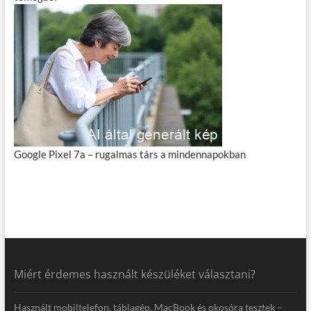
Google Pixel 7a – rugalmas társ a mindennapokban
Miért érdemes használt készüléket választani?
Használt mobiltelefon, táblagép, MacBook és okosóra tesztek –