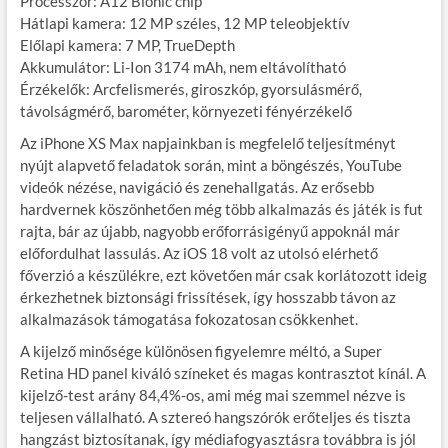
Processzor: A12 Bionic chip
Hátlapi kamera: 12 MP széles, 12 MP teleobjektív
Előlapi kamera: 7 MP, TrueDepth
Akkumulátor: Li-Ion 3174 mAh, nem eltávolítható
Érzékelők: Arcfelismerés, giroszkóp, gyorsulásmérő,
távolságmérő, barométer, környezeti fényérzékelő
Az iPhone XS Max napjainkban is megfelelő teljesítményt
nyújt alapvető feladatok során, mint a böngészés, YouTube
videók nézése, navigáció és zenehallgatás. Az erősebb
hardvernek köszönhetően még több alkalmazás és játék is fut
rajta, bár az újabb, nagyobb erőforrásigényű appoknál már
előfordulhat lassulás. Az iOS 18 volt az utolsó elérhető
főverzió a készülékre, ezt követően már csak korlátozott ideig
érkezhetnek biztonsági frissítések, így hosszabb távon az
alkalmazások támogatása fokozatosan csökkenhet.
A kijelző minősége különösen figyelemre méltó, a Super
Retina HD panel kiváló színeket és magas kontrasztot kínál. A
kijelző-test arány 84,4%-os, ami még mai szemmel nézve is
teljesen vállalható. A sztereó hangszórók erőteljes és tiszta
hangzást biztosítanak, így médiafogyasztásra továbbra is jól