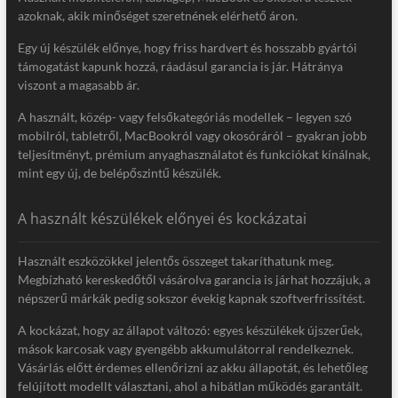
azoknak, akik minőséget szeretnének elérhető áron.
Egy új készülék előnye, hogy friss hardvert és hosszabb gyártói
támogatást kapunk hozzá, ráadásul garancia is jár. Hátránya
viszont a magasabb ár.
A használt, közép- vagy felsőkategóriás modellek – legyen szó
mobilról, tabletről, MacBookról vagy okosóráról – gyakran jobb
teljesítményt, prémium anyaghasználatot és funkciókat kínálnak,
mint egy új, de belépőszintű készülék.
A használt készülékek előnyei és kockázatai
Használt eszközökkel jelentős összeget takaríthatunk meg.
Megbízható kereskedőtől vásárolva garancia is járhat hozzájuk, a
népszerű márkák pedig sokszor évekig kapnak szoftverfrissítést.
A kockázat, hogy az állapot változó: egyes készülékek újszerűek,
mások karcosak vagy gyengébb akkumulátorral rendelkeznek.
Vásárlás előtt érdemes ellenőrizni az akku állapotát, és lehetőleg
felújított modellt választani, ahol a hibátlan működés garantált.