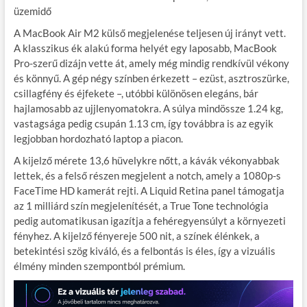
üzemidő
A MacBook Air M2 külső megjelenése teljesen új irányt vett.
A klasszikus ék alakú forma helyét egy laposabb, MacBook
Pro-szerű dizájn vette át, amely még mindig rendkívül vékony
és könnyű. A gép négy színben érkezett – ezüst, asztroszürke,
csillagfény és éjfekete –, utóbbi különösen elegáns, bár
hajlamosabb az ujjlenyomatokra. A súlya mindössze 1.24 kg,
vastagsága pedig csupán 1.13 cm, így továbbra is az egyik
legjobban hordozható laptop a piacon.
A kijelző mérete 13,6 hüvelykre nőtt, a kávák vékonyabbak
lettek, és a felső részen megjelent a notch, amely a 1080p-s
FaceTime HD kamerát rejti. A Liquid Retina panel támogatja
az 1 milliárd szín megjelenítését, a True Tone technológia
pedig automatikusan igazítja a fehéregyensúlyt a környezeti
fényhez. A kijelző fényereje 500 nit, a színek élénkek, a
betekintési szög kiváló, és a felbontás is éles, így a vizuális
élmény minden szempontból prémium.