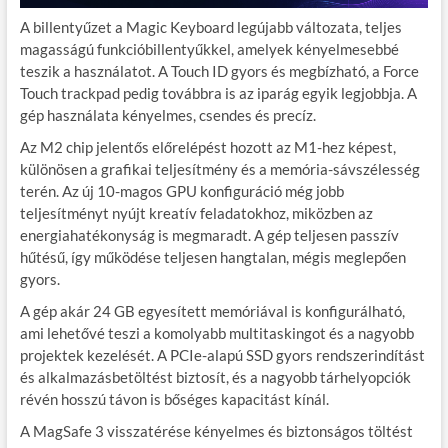
A billentyűzet a Magic Keyboard legújabb változata, teljes
magasságú funkcióbillentyűkkel, amelyek kényelmesebbé
teszik a használatot. A Touch ID gyors és megbízható, a Force
Touch trackpad pedig továbbra is az iparág egyik legjobbja. A
gép használata kényelmes, csendes és precíz.
Az M2 chip jelentős előrelépést hozott az M1-hez képest,
különösen a grafikai teljesítmény és a memória-sávszélesség
terén. Az új 10-magos GPU konfiguráció még jobb
teljesítményt nyújt kreatív feladatokhoz, miközben az
energiahatékonyság is megmaradt. A gép teljesen passzív
hűtésű, így működése teljesen hangtalan, mégis meglepően
gyors.
A gép akár 24 GB egyesített memóriával is konfigurálható,
ami lehetővé teszi a komolyabb multitaskingot és a nagyobb
projektek kezelését. A PCIe-alapú SSD gyors rendszerindítást
és alkalmazásbetöltést biztosít, és a nagyobb tárhelyopciók
révén hosszú távon is bőséges kapacitást kínál.
A MagSafe 3 visszatérése kényelmes és biztonságos töltést