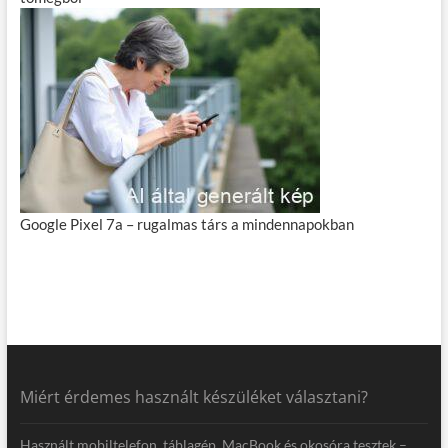
Google Pixel 7a – rugalmas társ a mindennapokban
Miért érdemes használt készüléket választani?
Használt mobiltelefon, táblagép, MacBook és okosóra tesztek –