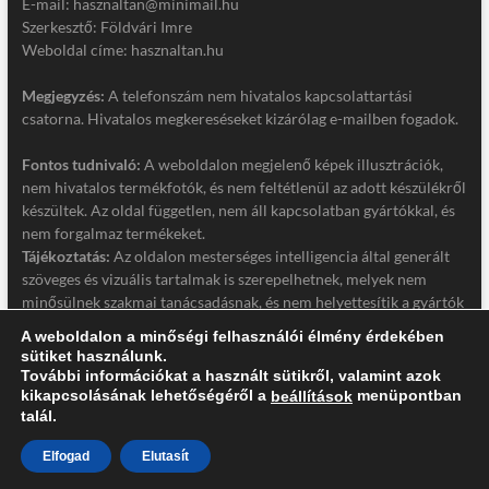
E-mail: hasznaltan@minimail.hu
Szerkesztő: Földvári Imre
Weboldal címe: hasznaltan.hu
Megjegyzés:
A telefonszám nem hivatalos kapcsolattartási
csatorna. Hivatalos megkereséseket kizárólag e-mailben fogadok.
Fontos tudnivaló:
A weboldalon megjelenő képek illusztrációk,
nem hivatalos termékfotók, és nem feltétlenül az adott készülékről
készültek. Az oldal független, nem áll kapcsolatban gyártókkal, és
nem forgalmaz termékeket.
Tájékoztatás:
Az oldalon mesterséges intelligencia által generált
szöveges és vizuális tartalmak is szerepelhetnek, melyek nem
minősülnek szakmai tanácsadásnak, és nem helyettesítik a gyártók
hivatalos dokumentációját. Részletek a jogi nyilatkozatban.
A weboldalon a minőségi felhasználói élmény érdekében
sütiket használunk.
Jogi nyilatkozat
További információkat a használt sütikről, valamint azok
Adatkezelési tájékoztató
kikapcsolásának lehetőségéről a
menüpontban
beállítások
talál.
Elfogad
Elutasít