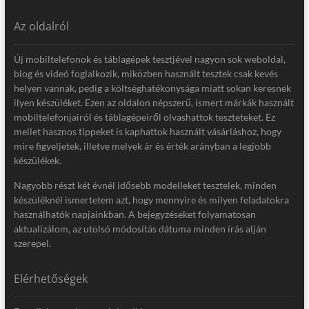
Az oldalról
Új mobiltelefonok és táblagépek tesztjével nagyon sok weboldal,
blog és videó foglalkozik, miközben használt tesztek csak kevés
helyen vannak, pedig a költséghatékonysága miatt sokan keresnek
ilyen készüléket. Ezen az oldalon népszerű, ismert márkák használt
mobiltelefonjairól és táblagépeiről olvashattok teszteteket. Ez
mellet hasznos tippeket is kaphattok használt vásárláshoz, hogy
mire figyeljetek, illetve melyek ár és érték arányban a legjobb
készülékek.
Nagyobb részt két évnél idősebb modelleket tesztelek, minden
készüléknél ismertetem azt, hogy mennyire és milyen feladatokra
használhatók napjainkban. A bejegyzéseket folyamatosan
aktualizálom, az utolsó módosítás dátuma minden írás alján
szerepel.
Elérhetőségek