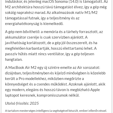
induláskor, és jelenleg macOS Sonoma (14.0) is támogatott. Az
M2 architektúra hosszú távú támogatást élvez, így a gép még
sokáig naprakész marad. Az alkalmazások natív M1/M2
támogatással futnak, így a teljesítmény és az
energiahatékonyság is kiemelkedő.
A gép nem bővíthető: a memória és a tárhely forrasztott, az
akkumulátor cseréje is csak szervizben ajánlott. A
javíthatóság korlátozott, de a gép jól összeszerelt, és ha
megfelelően karbantartják, hosszú élettartamú lehet. A
passzív hűtés miatt nincs ventilátor, így a gép teljesen
hangtalan.
A MacBook Air M2 egy új szintre emelte az Air sorozatot:
dizájnban, teljesítményben és kijelző minőségben is közelebb
került a Pro modellekhez, miközben megőrizte a
könnyedséget és a csendes működést. Azoknak ajánlott, akik
egy modern, elegáns és hosszú távon is megbízható Apple
laptopot keresnek, kompromisszumok nélkül.
Utolsó frissítés: 2025
A tartalom mesterséges intelligencia segítségével készült, emberi ellenőrzéssel.