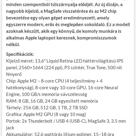
minden szempontból túlszárnyalja elődjét. Az új dizájn, a
nagyobb kijelző, a MagSafe visszatérése és az M2 chip
bevezetése egy olyan gépet eredményezett, amely
egyszerre modern, erős és meglepően sokoldalú. Ez a modell
azoknak készült, akik egy könnyű, de komoly munkára is
alkalmas Apple laptopot keresnek, kompromisszumok
nélkül.
Specifikációk:
Kijelző méret: 13,6″ Liquid Retina LED háttérvilágítású IPS
panel, 2560×1664 (224 ppi), P3 színtér, True Tone, 500 nit
fényerő
Chip: Apple M2 – 8-core CPU (4 teljesítmény + 4
hatékonyság), 8-core vagy 10-core GPU, 16-core Neural
Engine, 100 GB/s memória-sávszélesség
RAM: 8 GB, 16 GB, 24 GB egyesített memória
Tárhely: 256 GB, 512 GB, 1 TB, 2 TB SSD
Grafika: Apple M2 GPU (8 vagy 10 mag)
Portok: 2x Thunderbolt / USB 4 (USB-C), MagSafe 3, 3.5 mm
jack
Akkumulátor: 52.6 wattórás lítium-polimer, 15–18 óra