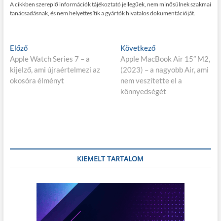
A cikkben szereplő információk tájékoztató jellegűek, nem minősülnek szakmai
tanácsadásnak, és nem helyettesítik a gyártók hivatalos dokumentációját.
Bejegyzés
E
K
Előző
Következő
l
ö
Apple Watch Series 7 – a
Apple MacBook Air 15″ M2,
navigáció
ő
v
kijelző, ami újraértelmezi az
(2023) – a nagyobb Air, ami
z
e
okosóra élményt
nem veszítette el a
ő
t
könnyedségét
p
k
o
e
s
z
t
ő
:
p
o
KIEMELT TARTALOM
s
t
: