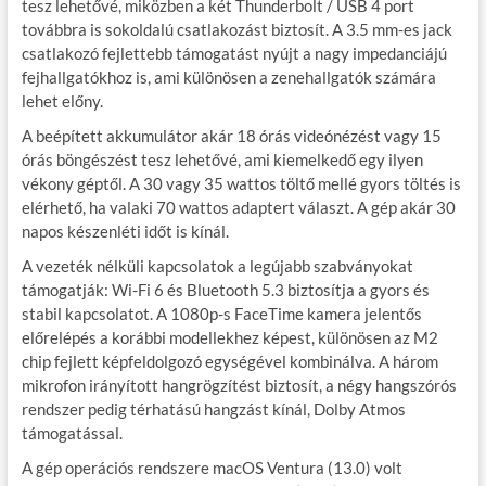
tesz lehetővé, miközben a két Thunderbolt / USB 4 port
továbbra is sokoldalú csatlakozást biztosít. A 3.5 mm-es jack
csatlakozó fejlettebb támogatást nyújt a nagy impedanciájú
fejhallgatókhoz is, ami különösen a zenehallgatók számára
lehet előny.
A beépített akkumulátor akár 18 órás videónézést vagy 15
órás böngészést tesz lehetővé, ami kiemelkedő egy ilyen
vékony géptől. A 30 vagy 35 wattos töltő mellé gyors töltés is
elérhető, ha valaki 70 wattos adaptert választ. A gép akár 30
napos készenléti időt is kínál.
A vezeték nélküli kapcsolatok a legújabb szabványokat
támogatják: Wi-Fi 6 és Bluetooth 5.3 biztosítja a gyors és
stabil kapcsolatot. A 1080p-s FaceTime kamera jelentős
előrelépés a korábbi modellekhez képest, különösen az M2
chip fejlett képfeldolgozó egységével kombinálva. A három
mikrofon irányított hangrögzítést biztosít, a négy hangszórós
rendszer pedig térhatású hangzást kínál, Dolby Atmos
támogatással.
A gép operációs rendszere macOS Ventura (13.0) volt