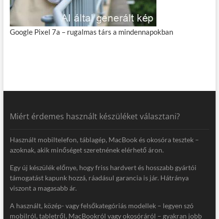
Google Pixel 7a – rugalmas társ a mindennapokban
Miért érdemes használt készüléket választani?
Használt mobiltelefon, táblagép, MacBook és okosóra tesztek –
azoknak, akik minőséget szeretnének elérhető áron.
Egy új készülék előnye, hogy friss hardvert és hosszabb gyártói
támogatást kapunk hozzá, ráadásul garancia is jár. Hátránya
viszont a magasabb ár.
A használt, közép- vagy felsőkategóriás modellek – legyen szó
mobilról, tabletről, MacBookról vagy okosóráról – gyakran jobb