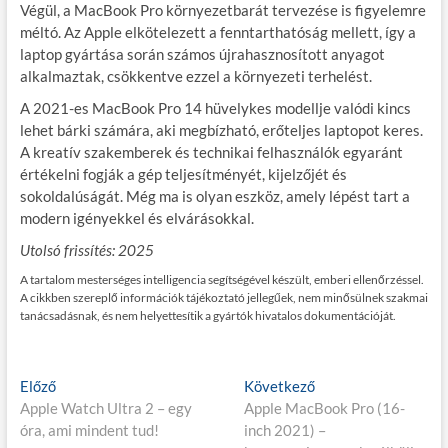
Végül, a MacBook Pro környezetbarát tervezése is figyelemre
méltó. Az Apple elkötelezett a fenntarthatóság mellett, így a
laptop gyártása során számos újrahasznosított anyagot
alkalmaztak, csökkentve ezzel a környezeti terhelést.
A 2021-es MacBook Pro 14 hüvelykes modellje valódi kincs
lehet bárki számára, aki megbízható, erőteljes laptopot keres.
A kreatív szakemberek és technikai felhasználók egyaránt
értékelni fogják a gép teljesítményét, kijelzőjét és
sokoldalúságát. Még ma is olyan eszköz, amely lépést tart a
modern igényekkel és elvárásokkal.
Utolsó frissítés: 2025
A tartalom mesterséges intelligencia segítségével készült, emberi ellenőrzéssel.
A cikkben szereplő információk tájékoztató jellegűek, nem minősülnek szakmai
tanácsadásnak, és nem helyettesítik a gyártók hivatalos dokumentációját.
Bejegyzés
E
K
Előző
Következő
l
ö
Apple Watch Ultra 2 – egy
Apple MacBook Pro (16-
navigáció
ő
v
óra, ami mindent tud!
inch 2021) –