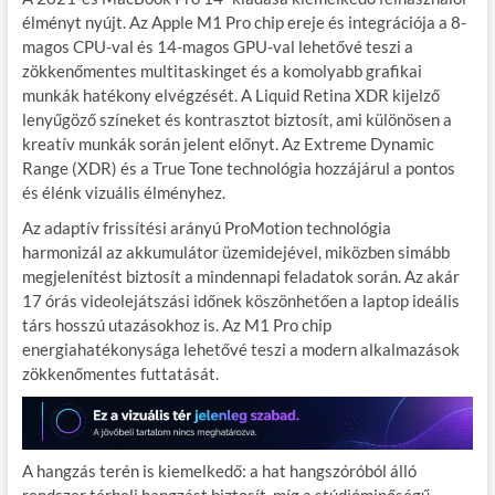
élményt nyújt. Az Apple M1 Pro chip ereje és integrációja a 8-
magos CPU-val és 14-magos GPU-val lehetővé teszi a
zökkenőmentes multitaskinget és a komolyabb grafikai
munkák hatékony elvégzését. A Liquid Retina XDR kijelző
lenyűgöző színeket és kontrasztot biztosít, ami különösen a
kreatív munkák során jelent előnyt. Az Extreme Dynamic
Range (XDR) és a True Tone technológia hozzájárul a pontos
és élénk vizuális élményhez.
Az adaptív frissítési arányú ProMotion technológia
harmonizál az akkumulátor üzemidejével, miközben simább
megjelenítést biztosít a mindennapi feladatok során. Az akár
17 órás videolejátszási időnek köszönhetően a laptop ideális
társ hosszú utazásokhoz is. Az M1 Pro chip
energiahatékonysága lehetővé teszi a modern alkalmazások
zökkenőmentes futtatását.
A hangzás terén is kiemelkedő: a hat hangszóróból álló
rendszer térbeli hangzást biztosít, míg a stúdióminőségű