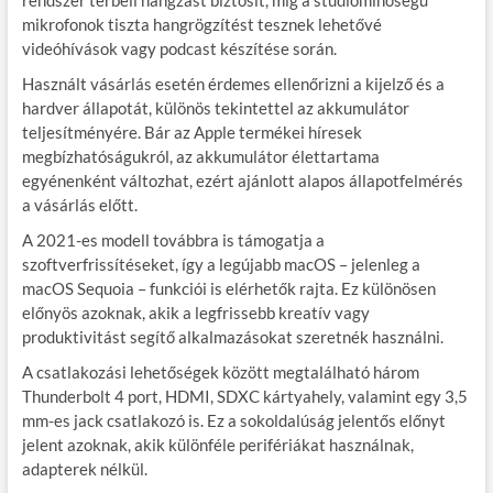
mikrofonok tiszta hangrögzítést tesznek lehetővé
videóhívások vagy podcast készítése során.
Használt vásárlás esetén érdemes ellenőrizni a kijelző és a
hardver állapotát, különös tekintettel az akkumulátor
teljesítményére. Bár az Apple termékei híresek
megbízhatóságukról, az akkumulátor élettartama
egyénenként változhat, ezért ajánlott alapos állapotfelmérés
a vásárlás előtt.
A 2021-es modell továbbra is támogatja a
szoftverfrissítéseket, így a legújabb macOS – jelenleg a
macOS Sequoia – funkciói is elérhetők rajta. Ez különösen
előnyös azoknak, akik a legfrissebb kreatív vagy
produktivitást segítő alkalmazásokat szeretnék használni.
A csatlakozási lehetőségek között megtalálható három
Thunderbolt 4 port, HDMI, SDXC kártyahely, valamint egy 3,5
mm-es jack csatlakozó is. Ez a sokoldalúság jelentős előnyt
jelent azoknak, akik különféle perifériákat használnak,
adapterek nélkül.