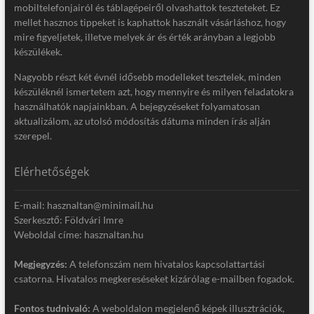
mobiltelefonjairól és táblagépeiről olvashattok teszteteket. Ez
mellet hasznos tippeket is kaphattok használt vásárláshoz, hogy
mire figyeljetek, illetve melyek ár és érték arányban a legjobb
készülékek.
Nagyobb részt két évnél idősebb modelleket tesztelek, minden
készüléknél ismertetem azt, hogy mennyire és milyen feladatokra
használhatók napjainkban. A bejegyzéseket folyamatosan
aktualizálom, az utolsó módosítás dátuma minden írás alján
szerepel.
Elérhetőségek
E-mail: hasznaltan@minimail.hu
Szerkesztő: Földvári Imre
Weboldal címe: hasznaltan.hu
Megjegyzés:
A telefonszám nem hivatalos kapcsolattartási
csatorna. Hivatalos megkereséseket kizárólag e-mailben fogadok.
Fontos tudnivaló:
A weboldalon megjelenő képek illusztrációk,