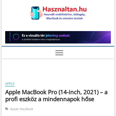
Skip
to
content
Használt
HASZNÁLT MOBILTELEFON,
TÁBLAGÉP, MACBOOK ÉS
OKOSÓRA TESZTEK
teszt
APPLE
Apple MacBook Pro (14-inch, 2021) – a
profi eszköz a mindennapok hőse
Apple
MacBook