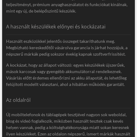
teljesítményt, prémium anyaghasználatot és funkciókat kínálnak,
mint egy új, de belépőszintű készülék.
A használt készülékek előnyei és kockázatai
Használt eszközökkel jelentős összeget takaríthatunk meg.
Megbízható kereskedőtől vásárolva garancia is járhat hozzájuk, a
népszerű márkák pedig sokszor évekig kapnak szoftverfrissítést.
A kockázat, hogy az állapot változó: egyes készülékek újszerűek,
mások karcosak vagy gyengébb akkumulátorral rendelkeznek.
Vásárlás előtt érdemes ellenőrizni az akku állapotát, és lehetőleg
felújított modellt választani, ahol a hibátlan működés garantált.
Az oldalról
Új mobiltelefonok és táblagépek tesztjével nagyon sok weboldal,
blog és videó foglalkozik, miközben használt tesztek csak kevés
helyen vannak, pedig a költséghatékonysága miatt sokan keresnek
ilyen készüléket. Ezen az oldalon népszerű, ismert márkák használt