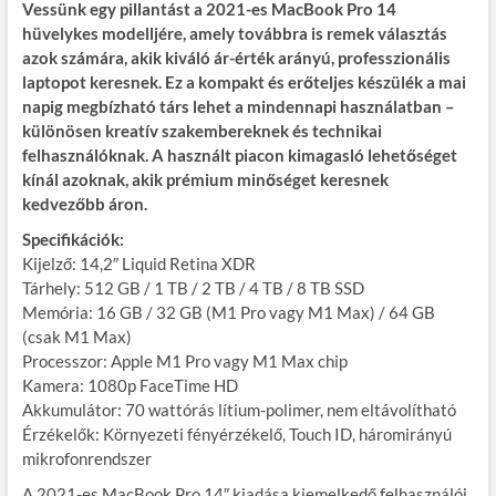
Vessünk egy pillantást a 2021-es MacBook Pro 14
hüvelykes modelljére, amely továbbra is remek választás
azok számára, akik kiváló ár-érték arányú, professzionális
laptopot keresnek. Ez a kompakt és erőteljes készülék a mai
napig megbízható társ lehet a mindennapi használatban –
különösen kreatív szakembereknek és technikai
felhasználóknak. A használt piacon kimagasló lehetőséget
kínál azoknak, akik prémium minőséget keresnek
kedvezőbb áron.
Specifikációk:
Kijelző: 14,2″ Liquid Retina XDR
Tárhely: 512 GB / 1 TB / 2 TB / 4 TB / 8 TB SSD
Memória: 16 GB / 32 GB (M1 Pro vagy M1 Max) / 64 GB
(csak M1 Max)
Processzor: Apple M1 Pro vagy M1 Max chip
Kamera: 1080p FaceTime HD
Akkumulátor: 70 wattórás lítium-polimer, nem eltávolítható
Érzékelők: Környezeti fényérzékelő, Touch ID, háromirányú
mikrofonrendszer
A 2021-es MacBook Pro 14″ kiadása kiemelkedő felhasználói