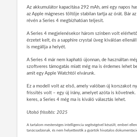
Az akkumulátor kapacitása 292 mAh, ami egy napos hasz
az Apple mágneses töltője stabilan tartja az órát. Bár
révén a Series 4 megbízhatóan teljesít.
A Series 4 megjelenésekor három színben volt elérhető
érzetet kelt, és a sapphire crystal üveg kiválóan ellen
is megállja a helyét.
A Series 4 már nem kapható újonnan, de használtan még
szoftveres támogatás miatt még ma is érdemes lehet besz
amit egy Apple Watchtól elvárunk.
Ez a modell volt az első, amely valóban új korszakot n
frissítés volt – egy új irány, amelyet azóta is követn
keres, a Series 4 még ma is kiváló választás lehet.
Utolsó frissítés: 2025
A tartalom mesterséges intelligencia segítségével készült, emberi ell
tanácsadásnak, és nem helyettesítik a gyártók hivatalos dokumentáció