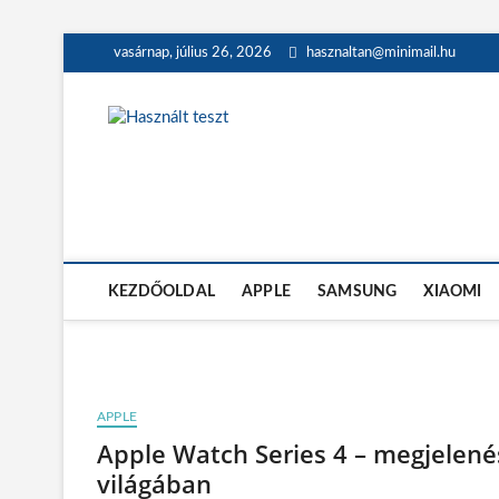
Skip
vasárnap, július 26, 2026
hasznaltan@minimail.hu
to
content
Használt teszt
HASZNÁLT MOBILTELEFON, TÁBLAGÉP, MACBOOK ÉS OK
KEZDŐOLDAL
APPLE
SAMSUNG
XIAOMI
APPLE
Apple Watch Series 4 – megjelené
világában