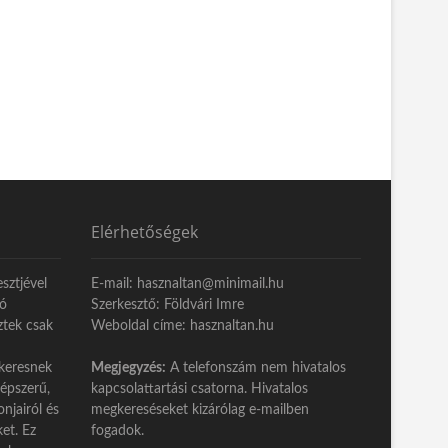
Elérhetőségek
sztjével
E-mail: hasznaltan@minimail.hu
eó
Szerkesztő: Földvári Imre
ztek csak
Weboldal címe: hasznaltan.hu
keresnek
Megjegyzés:
A telefonszám nem hivatalos
népszerű,
kapcsolattartási csatorna. Hivatalos
njairól és
megkereséseket kizárólag e-mailben
ket. Ez
fogadok.