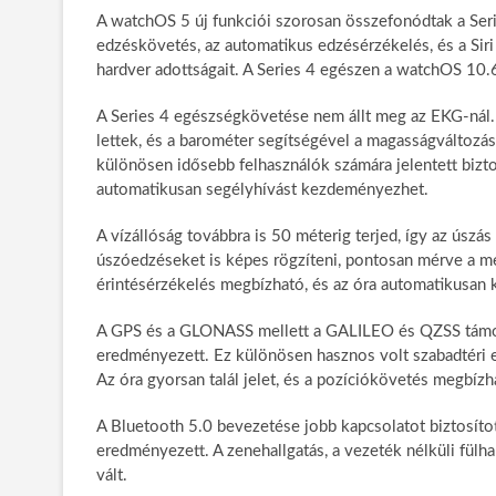
A watchOS 5 új funkciói szorosan összefonódtak a Seri
edzéskövetés, az automatikus edzésérzékelés, és a Siri is
hardver adottságait. A Series 4 egészen a watchOS 10.6.
A Series 4 egészségkövetése nem állt meg az EKG-nál
lettek, és a barométer segítségével a magasságváltozás
különösen idősebb felhasználók számára jelentett bizton
automatikusan segélyhívást kezdeményezhet.
A vízállóság továbbra is 50 méterig terjed, így az úszá
úszóedzéseket is képes rögzíteni, pontosan mérve a megt
érintésérzékelés megbízható, és az óra automatikusan ki
A GPS és a GLONASS mellett a GALILEO és QZSS támog
eredményezett. Ez különösen hasznos volt szabadtéri ed
Az óra gyorsan talál jelet, és a pozíciókövetés megbízh
A Bluetooth 5.0 bevezetése jobb kapcsolatot biztosíto
eredményezett. A zenehallgatás, a vezeték nélküli fülh
vált.