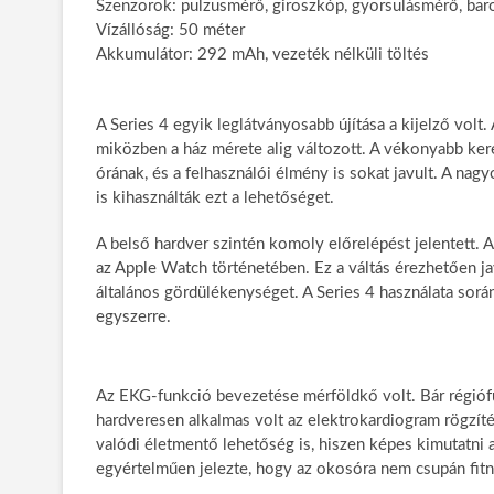
Szenzorok: pulzusmérő, giroszkóp, gyorsulásmérő, ba
Vízállóság: 50 méter
Akkumulátor: 292 mAh, vezeték nélküli töltés
A Series 4 egyik leglátványosabb újítása a kijelző vol
miközben a ház mérete alig változott. A vékonyabb ker
órának, és a felhasználói élmény is sokat javult. A nag
is kihasználták ezt a lehetőséget.
A belső hardver szintén komoly előrelépést jelentett.
az Apple Watch történetében. Ez a váltás érezhetően ja
általános gördülékenységet. A Series 4 használata során
egyszerre.
Az EKG-funkció bevezetése mérföldkő volt. Bár régiófü
hardveresen alkalmas volt az elektrokardiogram rögzít
valódi életmentő lehetőség is, hiszen képes kimutatni a
egyértelműen jelezte, hogy az okosóra nem csupán fi