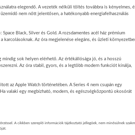
nálatra elegendő. A vezeték nélküli töltés továbbra is kényelmes, é
 az üzemidő nem nőtt jelentősen, a hatékonyabb energiafelhasználás
: Space Black, Silver és Gold. A rozsdamentes acél ház prémium
áll a karcolásoknak. Az óra megjelenése elegáns, és üzleti környezetbe
 mindig sok helyen elérhető. Az értékállósága jó, és a hosszú
erezni. Az óra stabil, gyors, és a legtöbb modern funkciót kínálja,
yitott az Apple Watch történetében. A Series 4 nem csupán egy
ek. Ha valaki egy megbízható, modern, és egészségközpontú okosórát
enőrzéssel. A cikkben szereplő információk tájékoztató jellegűek, nem minősülnek szakm
ját.