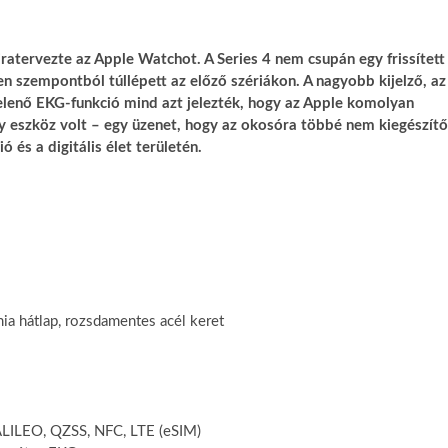
jratervezte az Apple Watchot. A Series 4 nem csupán egy frissített
n szempontból túllépett az előző szériákon. A nagyobb kijelző, az
jelenő EKG-funkció mind azt jelezték, hogy az Apple komolyan
gy eszköz volt – egy üzenet, hogy az okosóra többé nem kiegészítő
és a digitális élet területén.
mia hátlap, rozsdamentes acél keret
ALILEO, QZSS, NFC, LTE (eSIM)