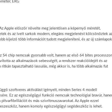
rométer, EKG
t. Az Apple először növelte meg jelentősen a képernyő méretét,
etek és az ívelt sarkok modern, elegáns megjelenést kölcsönöztek a
yobb kijelző több információt tudott megjeleníteni, és az új számlapok
 Az S4 chip nemcsak gyorsabb volt, hanem az első 64 bites processzor
vította az alkalmazások sebességét, a rendszer reakcióidejét és az
 ritkán tapasztalható lassulás, még akkor is, ha több alkalmazás fut
ggő szoftveres aktiválást igényelt, minden Series 4 modell
ésére. Ez az egészségügyi funkció nemcsak technológiai bravúr, han
 pitvarfibrillációt és más szívritmuszavarokat. Az Apple ezzel
tneszeszköz, hanem komoly egészségügyi segédeszköz is lehet.