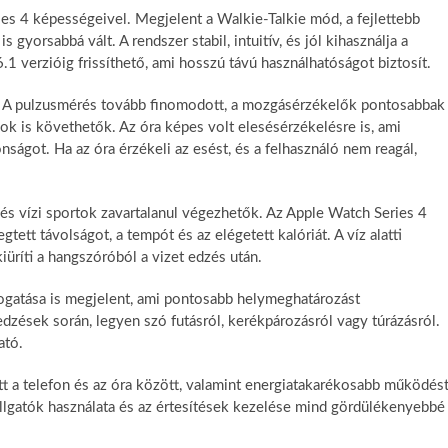
es 4 képességeivel. Megjelent a Walkie-Talkie mód, a fejlettebb
 gyorsabbá vált. A rendszer stabil, intuitív, és jól kihasználja a
1 verzióig frissíthető, ami hosszú távú használhatóságot biztosít.
. A pulzusmérés tovább finomodott, a mozgásérzékelők pontosabbak
ok is követhetők. Az óra képes volt elesésérzékelésre is, ami
ságot. Ha az óra érzékeli az esést, és a felhasználó nem reagál,
s és vízi sportok zavartalanul végezhetők. Az Apple Watch Series 4
ett távolságot, a tempót és az elégetett kalóriát. A víz alatti
üríti a hangszóróból a vizet edzés után.
atása is megjelent, ami pontosabb helymeghatározást
zések során, legyen szó futásról, kerékpározásról vagy túrázásról.
ató.
tt a telefon és az óra között, valamint energiatakarékosabb működés
allgatók használata és az értesítések kezelése mind gördülékenyebbé