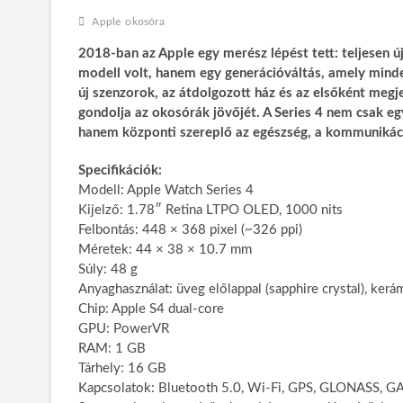
Apple
okosóra
2018-ban az Apple egy merész lépést tett: teljesen ú
modell volt, hanem egy generációváltás, amely minde
új szenzorok, az átdolgozott ház és az elsőként meg
gondolja az okosórák jövőjét. A Series 4 nem csak e
hanem központi szereplő az egészség, a kommunikáció 
Specifikációk:
Modell: Apple Watch Series 4
Kijelző: 1.78″ Retina LTPO OLED, 1000 nits
Felbontás: 448 × 368 pixel (~326 ppi)
Méretek: 44 × 38 × 10.7 mm
Súly: 48 g
Anyaghasználat: üveg előlappal (sapphire crystal), kerá
Chip: Apple S4 dual-core
GPU: PowerVR
RAM: 1 GB
Tárhely: 16 GB
Kapcsolatok: Bluetooth 5.0, Wi-Fi, GPS, GLONASS, G