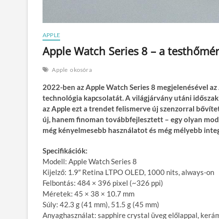
APPLE
Apple Watch Series 8 – a testhőmérs
Apple
okosóra
2022-ben az Apple Watch Series 8 megjelenésével az 
technológia kapcsolatát. A világjárvány utáni idősza
az Apple ezt a trendet felismerve új szenzorral bővít
új, hanem finoman továbbfejlesztett – egy olyan model
még kényelmesebb használatot és még mélyebb integ
Specifikációk:
Modell: Apple Watch Series 8
Kijelző: 1.9″ Retina LTPO OLED, 1000 nits, always-on
Felbontás: 484 × 396 pixel (~326 ppi)
Méretek: 45 × 38 × 10.7 mm
Súly: 42.3 g (41 mm), 51.5 g (45 mm)
Anyaghasználat: sapphire crystal üveg előlappal, kerá