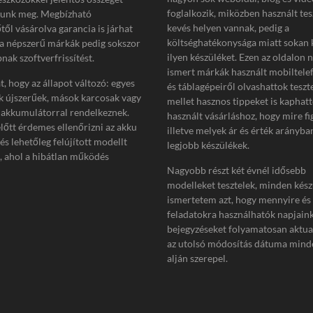
t
foglalkozik, miközben használt tes
tunk meg. Megbízható
:
kevés helyen vannak, pedig a
től vásárolva garancia is járhat
költséghatékonysága miatt sokan 
 a népszerű márkák pedig sokszor
ilyen készüléket. Ezen az oldalon 
nak szoftverfrissítést.
ismert márkák használt mobiltelef
, hogy az állapot változó: egyes
és táblagépeiről olvashattok teszt
k újszerűek, mások karcosak vagy
mellet hasznos tippeket is kaphat
akkumulátorral rendelkeznek.
használt vásárláshoz, hogy mire fi
előtt érdemes ellenőrizni az akku
illetve melyek ár és érték arányba
 és lehetőleg felújított modellt
legjobb készülékek.
i, ahol a hibátlan működés
Nagyobb részt két évnél idősebb
modelleket tesztelek, minden kész
ismertetem azt, hogy mennyire és
feladatokra használhatók napjain
bejegyzéseket folyamatosan aktua
az utolsó módosítás dátuma minde
alján szerepel.