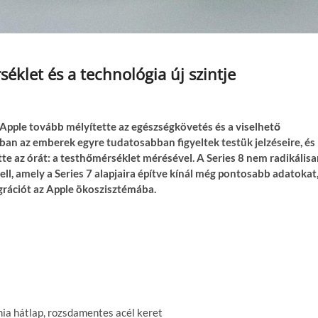
éklet és a technológia új szintje
Apple tovább mélyítette az egészségkövetés és a viselhető
kban az emberek egyre tudatosabban figyeltek testük jelzéseire, és
ette az órát: a testhőmérséklet mérésével. A Series 8 nem radikális
l, amely a Series 7 alapjaira építve kínál még pontosabb adatokat
rációt az Apple ökoszisztémába.
mia hátlap, rozsdamentes acél keret