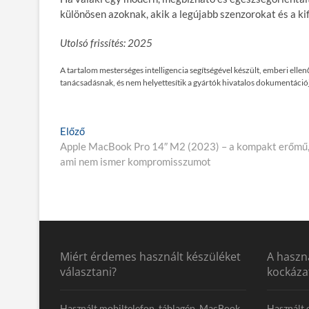
különösen azoknak, akik a legújabb szenzorokat és a ki
Utolsó frissítés: 2025
A tartalom mesterséges intelligencia segítségével készült, emberi ell
tanácsadásnak, és nem helyettesítik a gyártók hivatalos dokumentációj
Bejegyzés
E
Előző
l
Apple MacBook Pro 14″ M2 (2023) – a kompakt erőmű
navigáció
ő
ami nem ismer kompromisszumot
z
ő
p
o
s
t
Miért érdemes használt készüléket
A haszná
:
választani?
kockáza
Használt mobiltelefon, táblagép, MacBook
Használt 