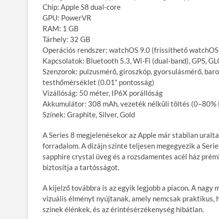
Chip: Apple S8 dual-core
GPU: PowerVR
RAM: 1 GB
Tárhely: 32 GB
Operációs rendszer: watchOS 9.0 (frissíthető watchOS 
Kapcsolatok: Bluetooth 5.3, Wi-Fi (dual-band), GPS, 
Szenzorok: pulzusmérő, giroszkóp, gyorsulásmérő, baro
testhőmérséklet (0.01˚ pontosság)
Vízállóság: 50 méter, IP6X porállóság
Akkumulátor: 308 mAh, vezeték nélküli töltés (0–80% k
Színek: Graphite, Silver, Gold
A Series 8 megjelenésekor az Apple már stabilan uralta 
forradalom. A dizájn szinte teljesen megegyezik a Serie
sapphire crystal üveg és a rozsdamentes acél ház prémi
biztosítja a tartósságot.
A kijelző továbbra is az egyik legjobb a piacon. A nagy
vizuális élményt nyújtanak, amely nemcsak praktikus, ha
színek élénkek, és az érintésérzékenység hibátlan.