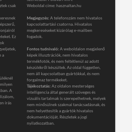
ztek csak
Weboldal címe: hasznaltan.hu
keresnek
Megjegyzés:
A telefonszám nem hivatalos
népszerű,
kapcsolattartási csatorna. Hivatalos
onjairól
megkereséseket kizárólag e-mailben
eteket. Ez
fogadok.
tok
gyeljetek,
Fontos tudnivaló:
A weboldalon megjelenő
n a
képek illusztrációk, nem hivatalos
termékfotók, és nem feltétlenül az adott
készülékről készültek. Az oldal független,
nem áll kapcsolatban gyártókkal, és nem
üléknél
forgalmaz termékeket.
 milyen
Tájékoztatás:
Az oldalon mesterséges
kban. A
intelligencia által generált szöveges és
lizálom,
vizuális tartalmak is szerepelhetnek, melyek
n írás
nem minősülnek szakmai tanácsadásnak, és
nem helyettesítik a gyártók hivatalos
dokumentációját. Részletek a jogi
nyilatkozatban.