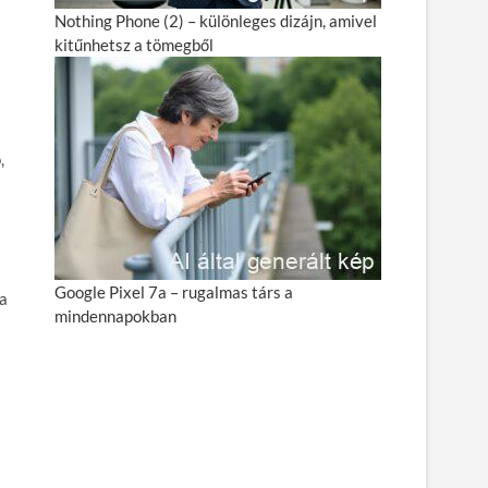
Nothing Phone (2) – különleges dizájn, amivel
kitűnhetsz a tömegből
,
Google Pixel 7a – rugalmas társ a
 a
mindennapokban