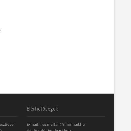
i
Elérhetőségek
esztjével
E-mail: hasznaltan@minimail.hu
ó
Szerkesztő: Földvári Imre