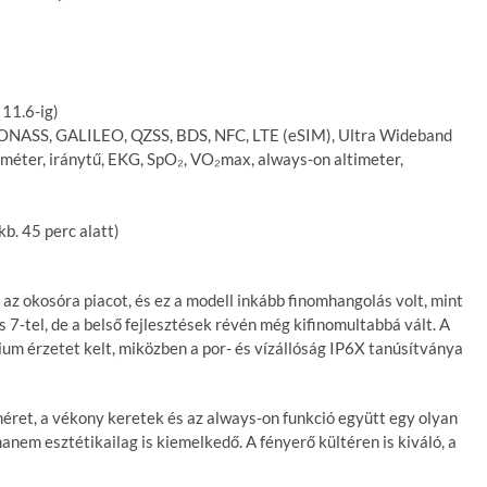
11.6-ig)
GLONASS, GALILEO, QZSS, BDS, NFC, LTE (eSIM), Ultra Wideband
méter, iránytű, EKG, SpO₂, VO₂max, always-on altimeter,
b. 45 perc alatt)
az okosóra piacot, és ez a modell inkább finomhangolás volt, mint
s 7-tel, de a belső fejlesztések révén még kifinomultabbá vált. A
um érzetet kelt, miközben a por- és vízállóság IP6X tanúsítványa
 méret, a vékony keretek és az always-on funkció együtt egy olyan
nem esztétikailag is kiemelkedő. A fényerő kültéren is kiváló, a