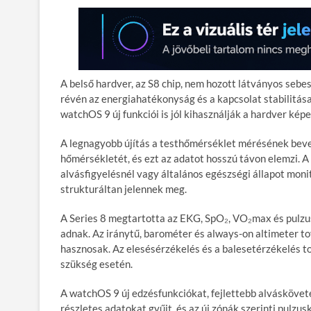
A belső hardver, az S8 chip, nem hozott látványos seb
révén az energiahatékonyság és a kapcsolat stabilitása 
watchOS 9 új funkciói is jól kihasználják a hardver képe
A legnagyobb újítás a testhőmérséklet mérésének bevez
hőmérsékletét, és ezt az adatot hosszú távon elemzi. A
alvásfigyelésnél vagy általános egészségi állapot moni
strukturáltan jelennek meg.
A Series 8 megtartotta az EKG, SpO₂, VO₂max és pulzu
adnak. Az iránytű, barométer és always-on altimeter t
hasznosak. Az elesésérzékelés és a balesetérzékelés t
szükség esetén.
A watchOS 9 új edzésfunkciókat, fejlettebb alváskövet
részletes adatokat gyűjt, és az új zónák szerinti pulz