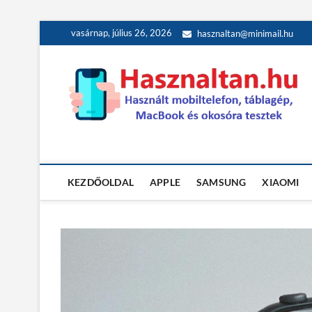
Skip
vasárnap, július 26, 2026
hasznaltan@minimail.hu
to
content
Használt teszt
HASZNÁLT MOBILTELEFON, TÁBLAGÉP, MACBOOK ÉS OK
KEZDŐOLDAL
APPLE
SAMSUNG
XIAOMI