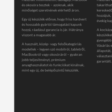
és okosóra tesztek – azoknak, akik
takarítha
minőséget szeretnének elérhető áron.
kereskedő
hozzájuk,
Egy új készülék előnye, hogy friss hardvert
évekig kap
és hosszabb gyártói támogatást kapunk
hozzá, ráadásul garancia is jár. Hátránya
A kockázat
viszont a magasabb ár.
készüléke
gyengébb 
A használt, közép- vagy felsőkategóriás
Vásárlás 
modellek – legyen szó mobilról, tabletről,
állapotát,
MacBookról vagy okosóráról – gyakran
választan
jobb teljesítményt, prémium
garantált.
anyaghasználatot és funkciókat kínálnak,
mint egy új, de belépőszintű készülék.