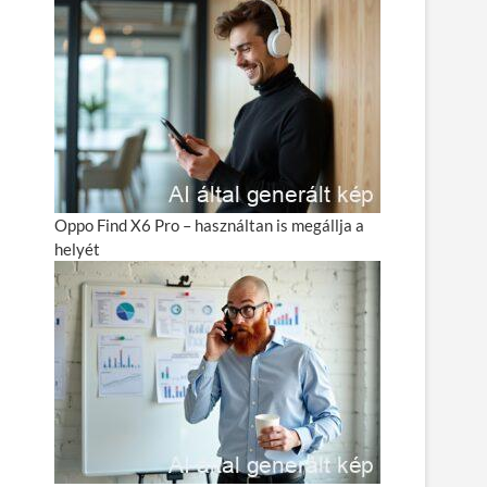
Oppo Find X6 Pro – használtan is megállja a
helyét