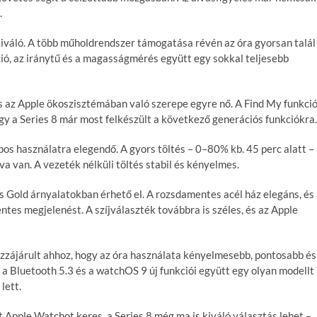
.
iváló. A több műholdrendszer támogatása révén az óra gyorsan talál
ció, az iránytű és a magasságmérés együtt egy sokkal teljesebb
s az Apple ökoszisztémában való szerepe egyre nő. A Find My funkció
így a Series 8 már most felkészült a következő generációs funkciókra.
os használatra elegendő. A gyors töltés – 0–80% kb. 45 perc alatt –
a van. A vezeték nélküli töltés stabil és kényelmes.
és Gold árnyalatokban érhető el. A rozsdamentes acél ház elegáns, és
ntes megjelenést. A szíjválaszték továbbra is széles, és az Apple
ozzájárult ahhoz, hogy az óra használata kényelmesebb, pontosabb és
 Bluetooth 5.3 és a watchOS 9 új funkciói együtt egy olyan modellt
lett.
Apple Watchot keres, a Series 8 még ma is kiváló választás lehet –