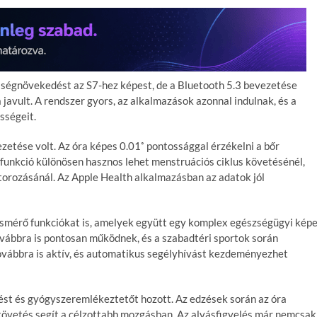
ességnövekedést az S7-hez képest, de a Bluetooth 5.3 bevezetése
javult. A rendszer gyors, az alkalmazások azonnal indulnak, és a
sségeit.
etése volt. Az óra képes 0.01˚ pontossággal érzékelni a bőr
 funkció különösen hasznos lehet menstruációs ciklus követésénél,
torozásánál. Az Apple Health alkalmazásban az adatok jól
smérő funkciókat is, amelyek együtt egy komplex egészségügyi kép
ovábbra is pontosan működnek, és a szabadtéri sportok során
ovábbra is aktív, és automatikus segélyhívást kezdeményezhet
ést és gyógyszeremlékeztetőt hozott. Az edzések során az óra
uskövetés segít a célzottabb mozgásban. Az alvásfigyelés már nemcsak