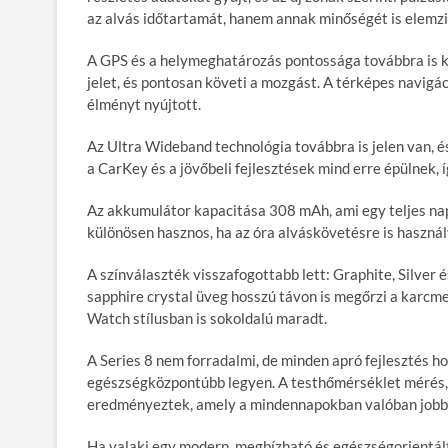
az alvás időtartamát, hanem annak minőségét is elemzi
A GPS és a helymeghatározás pontossága továbbra is k
jelet, és pontosan követi a mozgást. A térképes navigá
élményt nyújtott.
Az Ultra Wideband technológia továbbra is jelen van, é
a CarKey és a jövőbeli fejlesztések mind erre épülnek, 
Az akkumulátor kapacitása 308 mAh, ami egy teljes nap
különösen hasznos, ha az óra alváskövetésre is használv
A színválaszték visszafogottabb lett: Graphite, Silver 
sapphire crystal üveg hosszú távon is megőrzi a karcme
Watch stílusban is sokoldalú maradt.
A Series 8 nem forradalmi, de minden apró fejlesztés h
egészségközpontúbb legyen. A testhőmérséklet mérés, a
eredményeztek, amely a mindennapokban valóban jobb 
Ha valaki egy modern, megbízható és egészségorientált 