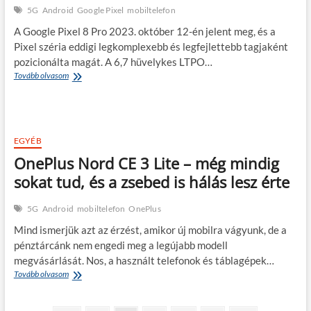
5G
Android
Google Pixel
mobiltelefon
A Google Pixel 8 Pro 2023. október 12-én jelent meg, és a
Pixel széria eddigi legkomplexebb és legfejlettebb tagjaként
pozicionálta magát. A 6,7 hüvelykes LTPO…
Google
Tovább olvasom
Pixel
8
Pro
–
a
EGYÉB
mobilfotózás
OnePlus Nord CE 3 Lite – még mindig
mestere,
mesterséges
sokat tud, és a zsebed is hálás lesz érte
intelligenciával
fűszerezve
5G
Android
mobiltelefon
OnePlus
Mind ismerjük azt az érzést, amikor új mobilra vágyunk, de a
pénztárcánk nem engedi meg a legújabb modell
megvásárlását. Nos, a használt telefonok és táblagépek…
OnePlus
Tovább olvasom
Nord
CE
3