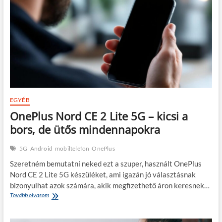
Maximumot!
EGYÉB
OnePlus Nord CE 2 Lite 5G – kicsi a
bors, de ütős mindennapokra
5G
Android
mobiltelefon
OnePlus
Szeretném bemutatni neked ezt a szuper, használt OnePlus
Nord CE 2 Lite 5G készüléket, ami igazán jó választásnak
bizonyulhat azok számára, akik megfizethető áron keresnek…
OnePlus
Tovább olvasom
Nord
CE
2