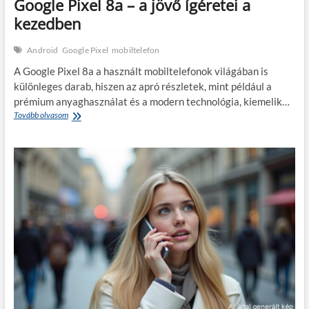
Google Pixel 8a – a jövő ígéretei a
kezedben
Android
Google Pixel
mobiltelefon
A Google Pixel 8a a használt mobiltelefonok világában is
különleges darab, hiszen az apró részletek, mint például a
prémium anyaghasználat és a modern technológia, kiemelik…
Google
Tovább olvasom
Pixel
8a
–
a
jövő
ígéretei
a
kezedben