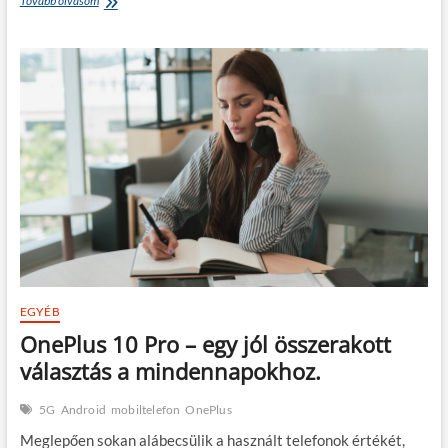
Tovább olvasom
Nord
CE
2
5G
–
meglepően
sokat
nyújt
még
most
is!
EGYÉB
OnePlus 10 Pro – egy jól összerakott
választás a mindennapokhoz.
5G
Android
mobiltelefon
OnePlus
Meglepően sokan alábecsülik a használt telefonok értékét,