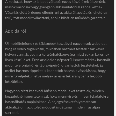
A kockázat, hogy az állapot változó: egyes készülékek újszerűek,
mások karcosak vagy gyengébb akkumulátorral rendelkeznek.
Vásárlás előtt érdemes ellenőrizni az akku állapotát, és lehetőleg
felújított modellt választani, ahol a hibátlan működés garantált.
Az oldalról
Új mobiltelefonok és táblagépek tesztjével nagyon sok weboldal,
blog és videó foglalkozik, miközben használt tesztek csak kevés
helyen vannak, pedig a költséghatékonysága miatt sokan keresnek
ilyen készüléket. Ezen az oldalon népszerű, ismert márkák használt
mobiltelefonjairól és táblagépeiről olvashattok teszteteket. Ez
mellet hasznos tippeket is kaphattok használt vásárláshoz, hogy
mire figyeljetek, illetve melyek ár és érték arányban a legjobb
készülékek.
Nagyobb részt két évnél idősebb modelleket tesztelek, minden
készüléknél ismertetem azt, hogy mennyire és milyen feladatokra
használhatók napjainkban. A bejegyzéseket folyamatosan
aktualizálom, az utolsó módosítás dátuma minden írás alján
szerepel.