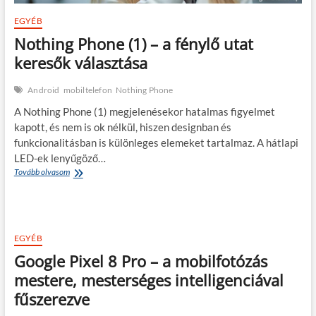
EGYÉB
Nothing Phone (1) – a fénylő utat
keresők választása
Android
mobiltelefon
Nothing Phone
A Nothing Phone (1) megjelenésekor hatalmas figyelmet
kapott, és nem is ok nélkül, hiszen designban és
funkcionalitásban is különleges elemeket tartalmaz. A hátlapi
LED-ek lenyűgöző…
Nothing
Tovább olvasom
Phone
(1)
–
a
fénylő
EGYÉB
utat
Google Pixel 8 Pro – a mobilfotózás
keresők
választása
mestere, mesterséges intelligenciával
fűszerezve