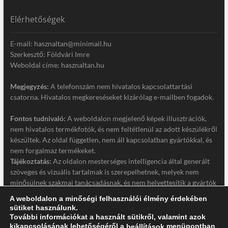
Elérhetőségek
E-mail: hasznaltan@minimail.hu
Szerkesztő: Földvári Imre
Weboldal címe: hasznaltan.hu
Megjegyzés:
A telefonszám nem hivatalos kapcsolattartási
csatorna. Hivatalos megkereséseket kizárólag e-mailben fogadok.
Fontos tudnivaló:
A weboldalon megjelenő képek illusztrációk,
nem hivatalos termékfotók, és nem feltétlenül az adott készülékről
készültek. Az oldal független, nem áll kapcsolatban gyártókkal, és
nem forgalmaz termékeket.
Tájékoztatás:
Az oldalon mesterséges intelligencia által generált
szöveges és vizuális tartalmak is szerepelhetnek, melyek nem
minősülnek szakmai tanácsadásnak, és nem helyettesítik a gyártók
hivatalos dokumentációját. Részletek a jogi nyilatkozatban.
A weboldalon a minőségi felhasználói élmény érdekében
sütiket használunk.
Jogi nyilatkozat
További információkat a használt sütikről, valamint azok
Adatkezelési tájékoztató
kikapcsolásának lehetőségéről a
menüpontban
beállítások