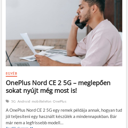
Lite
5G
–
kicsi
a
bors,
de
ütős
mindennapokra
EGYÉB
OnePlus Nord CE 2 5G – meglepően
sokat nyújt még most is!
5G
Android
mobiltelefon
OnePlus
A OnePlus Nord CE 2 5G egy remek példája annak, hogyan tud
jól teljesíteni egy használt készülék a mindennapokban. Bár
már nem a legfrissebb modell…
OnePlus