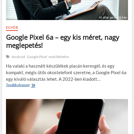
EGYÉB
Google Pixel 6a – egy kis méret, nagy
meglepetés!
Android
Google Pixel
mobiltelefon
Ha valaki a használt készülékek piacán keresgél, és egy
kompakt, mégis ütős okostelefont szeretne, a Google Pixel 6a
egy kiváló választás lehet. A 2022-ben kiadott…
Google
Tovább olvasom
Pixel
6a
–
egy
kis
méret,
nagy
meglepetés!