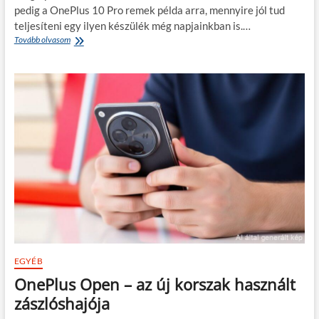
pedig a OnePlus 10 Pro remek példa arra, mennyire jól tud
teljesíteni egy ilyen készülék még napjainkban is.…
OnePlus
Tovább olvasom
10
Pro
–
egy
jól
összerakott
választás
a
mindennapokhoz.
EGYÉB
OnePlus Open – az új korszak használt
zászlóshajója