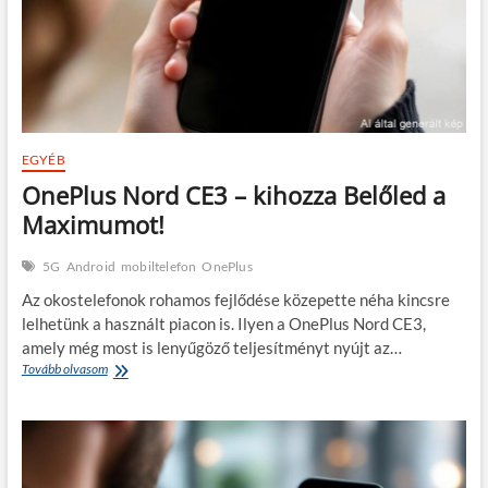
EGYÉB
OnePlus Nord CE3 – kihozza Belőled a
Maximumot!
5G
Android
mobiltelefon
OnePlus
Az okostelefonok rohamos fejlődése közepette néha kincsre
lelhetünk a használt piacon is. Ilyen a OnePlus Nord CE3,
amely még most is lenyűgöző teljesítményt nyújt az…
OnePlus
Tovább olvasom
Nord
CE3
–
kihozza
Belőled
a