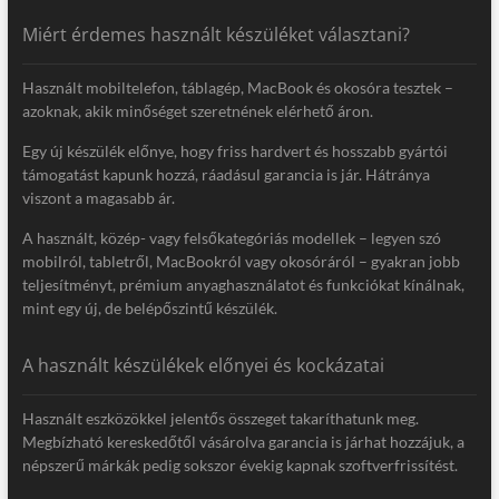
Miért érdemes használt készüléket választani?
Használt mobiltelefon, táblagép, MacBook és okosóra tesztek –
azoknak, akik minőséget szeretnének elérhető áron.
Egy új készülék előnye, hogy friss hardvert és hosszabb gyártói
támogatást kapunk hozzá, ráadásul garancia is jár. Hátránya
viszont a magasabb ár.
A használt, közép- vagy felsőkategóriás modellek – legyen szó
mobilról, tabletről, MacBookról vagy okosóráról – gyakran jobb
teljesítményt, prémium anyaghasználatot és funkciókat kínálnak,
mint egy új, de belépőszintű készülék.
A használt készülékek előnyei és kockázatai
Használt eszközökkel jelentős összeget takaríthatunk meg.
Megbízható kereskedőtől vásárolva garancia is járhat hozzájuk, a
népszerű márkák pedig sokszor évekig kapnak szoftverfrissítést.