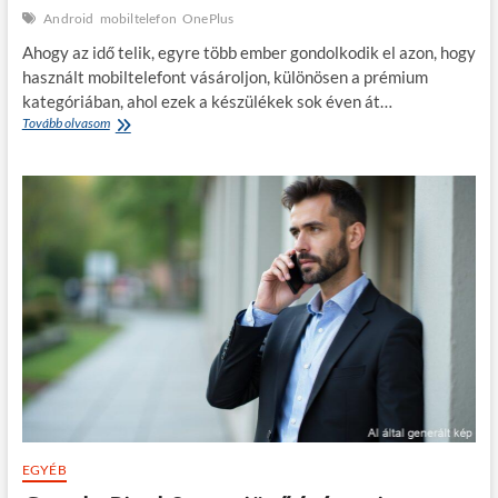
Android
mobiltelefon
OnePlus
Ahogy az idő telik, egyre több ember gondolkodik el azon, hogy
használt mobiltelefont vásároljon, különösen a prémium
kategóriában, ahol ezek a készülékek sok éven át…
OnePlus
Tovább olvasom
Open
–
az
új
korszak
használt
zászlóshajója
EGYÉB