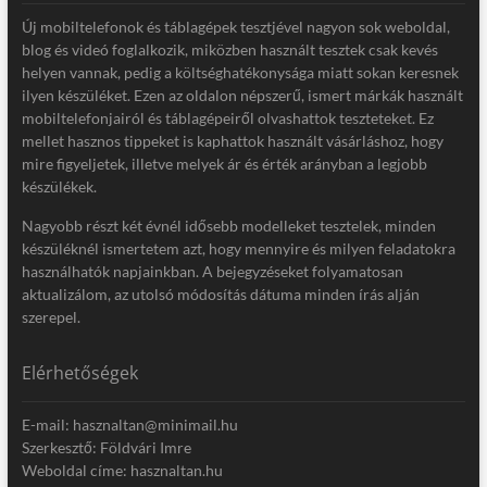
Új mobiltelefonok és táblagépek tesztjével nagyon sok weboldal,
blog és videó foglalkozik, miközben használt tesztek csak kevés
helyen vannak, pedig a költséghatékonysága miatt sokan keresnek
ilyen készüléket. Ezen az oldalon népszerű, ismert márkák használt
mobiltelefonjairól és táblagépeiről olvashattok teszteteket. Ez
mellet hasznos tippeket is kaphattok használt vásárláshoz, hogy
mire figyeljetek, illetve melyek ár és érték arányban a legjobb
készülékek.
Nagyobb részt két évnél idősebb modelleket tesztelek, minden
készüléknél ismertetem azt, hogy mennyire és milyen feladatokra
használhatók napjainkban. A bejegyzéseket folyamatosan
aktualizálom, az utolsó módosítás dátuma minden írás alján
szerepel.
Elérhetőségek
E-mail: hasznaltan@minimail.hu
Szerkesztő: Földvári Imre
Weboldal címe: hasznaltan.hu