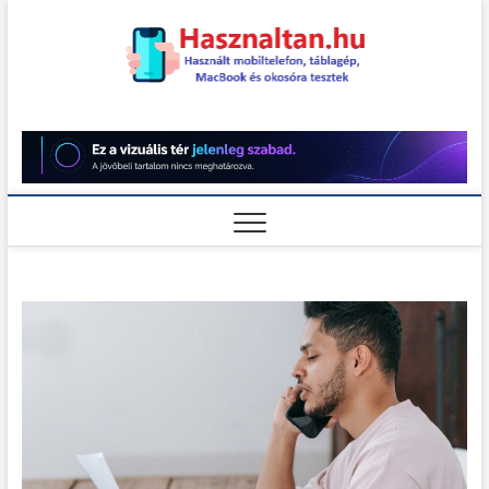
Skip
to
content
Használt
HASZNÁLT MOBILTELEFON,
TÁBLAGÉP, MACBOOK ÉS
OKOSÓRA TESZTEK
teszt