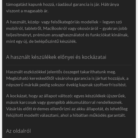
támogatást kapunk hozzá, ráadásul garancia is jár. Hátránya
viszont a magasabb ár.
A használt, közép- vagy felsőkategóriás modellek – legyen szó
mobilról, tabletről, MacBookról vagy okosóráról – gyakran jobb
teljesítményt, prémium anyaghasználatot és funkciókat kínálnak,
mint egy új, de belépőszintű készülék.
A használt készülékek előnyei és kockázatai
Használt eszközökkel jelentős összeget takaríthatunk meg.
Megbízható kereskedőtől vásárolva garancia is járhat hozzájuk, a
népszerű márkák pedig sokszor évekig kapnak szoftverfrissítést.
A kockázat, hogy az állapot változó: egyes készülékek újszerűek,
mások karcosak vagy gyengébb akkumulátorral rendelkeznek.
Vásárlás előtt érdemes ellenőrizni az akku állapotát, és lehetőleg
felújított modellt választani, ahol a hibátlan működés garantált.
Az oldalról