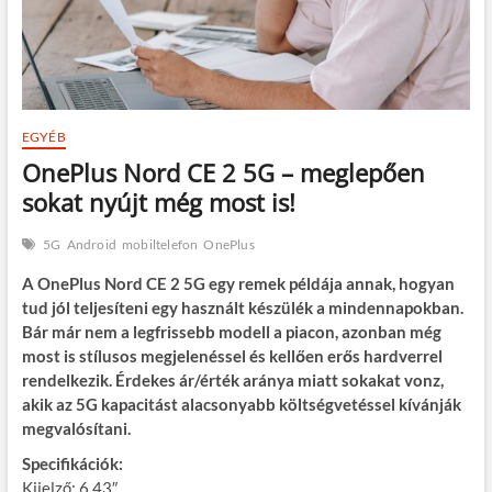
EGYÉB
OnePlus Nord CE 2 5G – meglepően
sokat nyújt még most is!
5G
Android
mobiltelefon
OnePlus
A OnePlus Nord CE 2 5G egy remek példája annak, hogyan
tud jól teljesíteni egy használt készülék a mindennapokban.
Bár már nem a legfrissebb modell a piacon, azonban még
most is stílusos megjelenéssel és kellően erős hardverrel
rendelkezik. Érdekes ár/érték aránya miatt sokakat vonz,
akik az 5G kapacitást alacsonyabb költségvetéssel kívánják
megvalósítani.
Specifikációk:
Kijelző: 6.43″