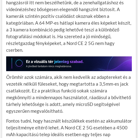
hangzásról itt nem beszélhetünk, de a zenehallgatáshoz és
videónézéshez bőségesen elegendő hangszint biztosít. A
kamerák szintén pozitív csalódást okoznak ebben a
kategóriában. A 64 MP-es hátlapi kamera éles képeket készít,
a 3 kamera kombináció pedig lehetővé teszi a különböző
fotografálási módokat is. Ha szereted a jó minőségű,
részletgazdag fényképeket, a Nord CE 2 5G nem hagy
cserben.
Örömhír azok számára, akik nem kedvelik az adaptereket és a
vezeték nélküli füleseket, hogy megtartotta a 3,5mm-es jack
csatlakozót. Ez a praktikus funkció sokak számára
megkönnyíti a mindennapos használatot, ráadásul a bővíthető
tárhely lehetősége is adott, amely microSD segítségével
egyszerűen megvalósítható.
Fontos tudni, hogy használt készülékek esetén az akkumulátor
teljesítménye eltérő lehet. A Nord CE 2 5G esetében a 4500
mAh kapacitású telep ideális esetben egy teljes nap