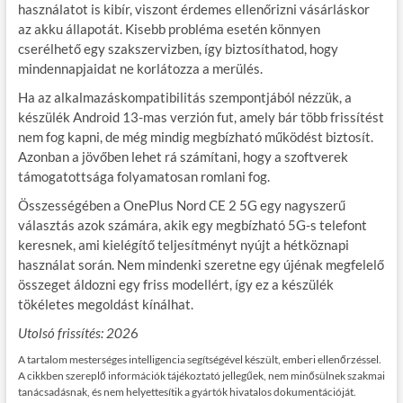
használatot is kibír, viszont érdemes ellenőrizni vásárláskor
az akku állapotát. Kisebb probléma esetén könnyen
cserélhető egy szakszervizben, így biztosíthatod, hogy
mindennapjaidat ne korlátozza a merülés.
Ha az alkalmazáskompatibilitás szempontjából nézzük, a
készülék Android 13-mas verzión fut, amely bár több frissítést
nem fog kapni, de még mindig megbízható működést biztosít.
Azonban a jövőben lehet rá számítani, hogy a szoftverek
támogatottsága folyamatosan romlani fog.
Összességében a OnePlus Nord CE 2 5G egy nagyszerű
választás azok számára, akik egy megbízható 5G-s telefont
keresnek, ami kielégítő teljesítményt nyújt a hétköznapi
használat során. Nem mindenki szeretne egy újénak megfelelő
összeget áldozni egy friss modellért, így ez a készülék
tökéletes megoldást kínálhat.
Utolsó frissítés: 202
6
A tartalom mesterséges intelligencia segítségével készült, emberi ellenőrzéssel.
A cikkben szereplő információk tájékoztató jellegűek, nem minősülnek szakmai
tanácsadásnak, és nem helyettesítik a gyártók hivatalos dokumentációját.