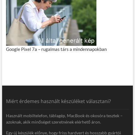
Google Pixel 7a – rugalmas társ a mindennapokban
Miért érdemes használt készüléket választani?
Használt mobiltelefon, táblagép, MacBook és okosóra tesztek –
azoknak, akik minőséget szeretnének elérhető áron.
Egy új készülék előnye, hogy friss hardvert és hosszabb gyártói