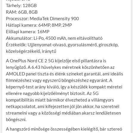
Tárhely: 128GB
RAM: 6GB, 8GB
Processzor: MediaTek Dimensity 900
Hátlapi kamera: 64MP, 8MP, 2MP
Előlapi kamera: 16MP
Akkumulátor: Li-Po, 4500 mAh, nem eltávolítható
Érzékelők: Ujjlenyomat-olvasó, gyorsulásmérő, giroszkóp,
közelségérzékelő, iránytű
A OnePlus Nord CE 2 5G kijelzője első pillantásra is
lenyűgöző. A 6.43 hüvelykes méretnek köszönhetően az
AMOLED panel tiszta és élénk színeket garantál, ami ideális
filmnézéshez vagy egyszerű böngészéshez egyaránt. A
képernyő-test arány kiváló, így a készülék kompakt méretei
ellenére nagyobb kijelzőélményt biztosít. Az 5G
kompatibilitás miatt bármikor élvezheted a villámgyors
netkapcsolatot, ami kifejezetten jól jön akkor, ha szeretnél
streamelni vagy a közösségi médiában akarsz lendületesen
böngészni.
A hangszóró minősége összességében kielégítő, bár sztereó