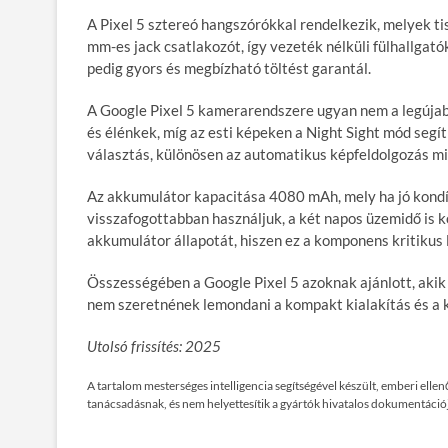
A Pixel 5 sztereó hangszórókkal rendelkezik, melyek ti
mm-es jack csatlakozót, így vezeték nélküli fülhallgat
pedig gyors és megbízható töltést garantál.
A Google Pixel 5 kamerarendszere ugyan nem a legújabb
és élénkek, míg az esti képeken a Night Sight mód segí
választás, különösen az automatikus képfeldolgozás mi
Az akkumulátor kapacitása 4080 mAh, mely ha jó kondíci
visszafogottabban használjuk, a két napos üzemidő is 
akkumulátor állapotát, hiszen ez a komponens kritikus 
Összességében a Google Pixel 5 azoknak ajánlott, akik 
nem szeretnének lemondani a kompakt kialakítás és a 
Utolsó frissítés: 2025
A tartalom mesterséges intelligencia segítségével készült, emberi ell
tanácsadásnak, és nem helyettesítik a gyártók hivatalos dokumentációj