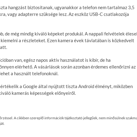
szta hangzást biztosítanak, ugyanakkor a telefon nem tartalmaz 3,5
ókra, vagy adapterre szüksége lesz. Az eszköz USB-C csatlakozója
, de még mindig kiváló képeket produkál. A nappali felvételek élese
t kiemelni a részleteket. Ezen kamera évek távlatában is közkedvelt
att.
óban van, egész napos aktív használatot is kibír, de ha
könnyen elérhető. A vásárlások során azonban érdemes ellenőrizni az
lehet a használt telefonoknál.
értékelik a Google által nyújtott tiszta Android élményt, miközben
kiváló kamerás képességek előnyeiről.
enőrzéssel. A cikkben szereplő információk tájékoztató jellegűek, nem minősülnek szakma
át.