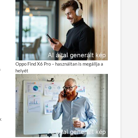
Oppo Find X6 Pro – használtan is megállja a
a
helyét
k