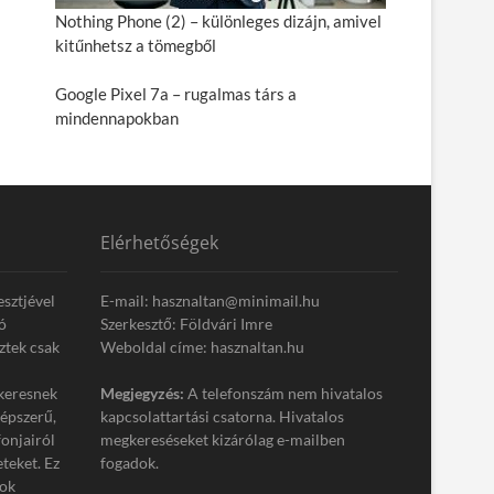
Nothing Phone (2) – különleges dizájn, amivel
kitűnhetsz a tömegből
Google Pixel 7a – rugalmas társ a
mindennapokban
Elérhetőségek
esztjével
E-mail: hasznaltan@minimail.hu
ó
Szerkesztő: Földvári Imre
ztek csak
Weboldal címe: hasznaltan.hu
keresnek
Megjegyzés:
A telefonszám nem hivatalos
népszerű,
kapcsolattartási csatorna. Hivatalos
onjairól
megkereséseket kizárólag e-mailben
eteket. Ez
fogadok.
tok