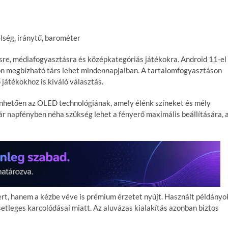
lség, iránytű, barométer
ésre, médiafogyasztásra és középkategóriás játékokra. Android 11-el
ávon megbízható társ lehet mindennapjaiban. A tartalomfogyasztáson
 játékokhoz is kiváló választás.
nhetően az OLED technológiának, amely élénk színeket és mély
bár napfényben néha szükség lehet a fényerő maximális beállítására, 
rt, hanem a kézbe véve is prémium érzetet nyújt. Használt példányo
etleges karcolódásai miatt. Az aluvázas kialakítás azonban biztos