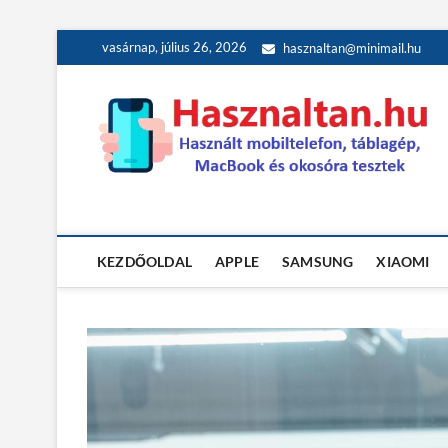
Skip
vasárnap, július 26, 2026
hasznaltan@minimail.hu
to
content
Használt teszt
HASZNÁLT MOBILTELEFON, TÁBLAGÉP, MACBOOK ÉS OK
KEZDŐOLDAL
APPLE
SAMSUNG
XIAOMI