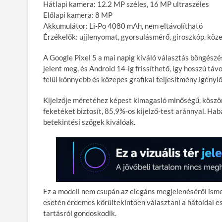
Hátlapi kamera: 12.2 MP széles, 16 MP ultraszéles
Előlapi kamera: 8 MP
Akkumulátor: Li-Po 4080 mAh, nem eltávolítható
Érzékelők: ujjlenyomat, gyorsulásmérő, giroszkóp, köze
A Google Pixel 5 a mai napig kiváló választás böngész
jelent meg, és Android 14-ig frissíthető, így hosszú t
felül könnyebb és közepes grafikai teljesítmény igénylő
Kijelzője méretéhez képest kimagasló minőségű, köszö
feketéket biztosít, 85,9%-os kijelző-test aránnyal. Ha
betekintési szögek kiválóak.
Ez a modell nem csupán az elegáns megjelenéséről isme
esetén érdemes körültekintően választani a hátoldal es
tartásról gondoskodik.