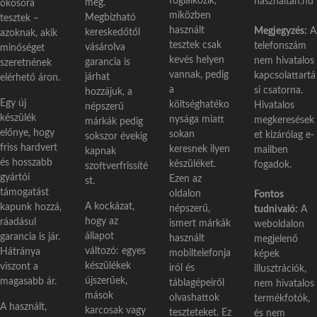
foglalkozik,
hasznaltan.hu
meg.
okosóra
miközben
Megbízható
tesztek –
használt
Megjegyzés:
A
kereskedőtől
azoknak, akik
tesztek csak
telefonszám
vásárolva
minőséget
kevés helyen
nem hivatalos
garancia is
szeretnének
vannak, pedig
kapcsolattartá
járhat
elérhető áron.
a
si csatorna.
hozzájuk, a
Egy új
költséghatéko
Hivatalos
népszerű
készülék
nysága miatt
megkeresések
márkák pedig
előnye, hogy
sokan
et kizárólag e-
sokszor évekig
friss hardvert
keresnek ilyen
mailben
kapnak
és hosszabb
készüléket.
fogadok.
szoftverfrissíté
gyártói
Ezen az
st.
támogatást
oldalon
Fontos
A kockázat,
kapunk hozzá,
népszerű,
tudnivaló:
A
hogy az
ráadásul
ismert márkák
weboldalon
állapot
garancia is jár.
használt
megjelenő
változó: egyes
Hátránya
mobiltelefonja
képek
készülékek
viszont a
iról és
illusztrációk,
újszerűek,
magasabb ár.
táblagépeiről
nem hivatalos
mások
olvashattok
termékfotók,
A használt,
karcosak vagy
teszteteket. Ez
és nem