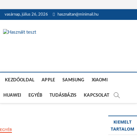
Skip
vasárnap, július 26, 2026
hasznaltan@minimail.hu
to
content
Használt teszt
HASZNÁLT MOBILTELEFON, TÁBLAGÉP, MACBOOK ÉS OKOSÓRA
TESZTEK
KEZDŐOLDAL
APPLE
SAMSUNG
XIAOMI
HUAWEI
EGYÉB
TUDÁSBÁZIS
KAPCSOLAT
KIEMELT
TARTALOM
EGYÉB