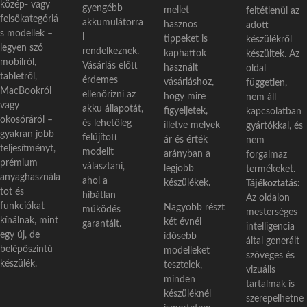
közép- vagy
gyengébb
mellet
feltétlenül az
felsőkategóriá
akkumulátorra
hasznos
adott
s modellek –
l
tippeket is
készülékről
legyen szó
rendelkeznek.
kaphattok
készültek. Az
mobilról,
Vásárlás előtt
használt
oldal
tabletről,
érdemes
vásárláshoz,
független,
MacBookról
ellenőrizni az
hogy mire
nem áll
vagy
akku állapotát,
figyeljetek,
kapcsolatban
okosóráról –
és lehetőleg
illetve melyek
gyártókkal, és
gyakran jobb
felújított
ár és érték
nem
teljesítményt,
modellt
arányban a
forgalmaz
prémium
választani,
legjobb
termékeket.
anyaghasznála
ahol a
készülékek.
Tájékoztatás:
tot és
hibátlan
Az oldalon
funkciókat
Nagyobb részt
működés
mesterséges
kínálnak, mint
két évnél
garantált.
intelligencia
egy új, de
idősebb
által generált
belépőszintű
modelleket
szöveges és
készülék.
tesztelek,
vizuális
minden
tartalmak is
készüléknél
szerepelhetne