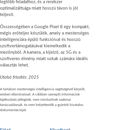
legtöbb feladathoz, és a rendszer
optimalizáltsága miatt hosszú távon is jól
teljesít.
Összességében a Google Pixel 8 egy kompakt,
mégis erőteljes készülék, amely a mesterséges
intelligenciára épülő funkcióival és hosszú
szoftvertámogatásával kiemelkedik a
mezőnyből. A kamera, a kijelző, az 5G és a
szoftveres élmény miatt sokak számára ideális
választás lehet.
Utolsó frissítés: 2025
A tartalom mesterséges intelligencia segítségével készült,
emberi ellenőrzéssel. A cikkben szereplő információk
tájékoztató jellegűek, nem minősülnek szakmai
tanácsadásnak, és nem helyettesítik a gyártók hivatalos
dokumentációját.
E
K