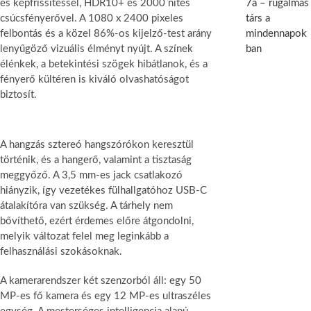
es képfrissítéssel, HDR10+ és 2000 nites
7a – rugalmas
csúcsfényerővel. A 1080 x 2400 pixeles
társ a
felbontás és a közel 86%-os kijelző-test arány
mindennapok
lenyűgöző vizuális élményt nyújt. A színek
ban
élénkek, a betekintési szögek hibátlanok, és a
fényerő kültéren is kiváló olvashatóságot
biztosít.
A hangzás sztereó hangszórókon keresztül
történik, és a hangerő, valamint a tisztaság
meggyőző. A 3,5 mm-es jack csatlakozó
hiányzik, így vezetékes fülhallgatóhoz USB-C
átalakítóra van szükség. A tárhely nem
bővíthető, ezért érdemes előre átgondolni,
melyik változat felel meg leginkább a
felhasználási szokásoknak.
A kamerarendszer két szenzorból áll: egy 50
MP-es fő kamera és egy 12 MP-es ultraszéles