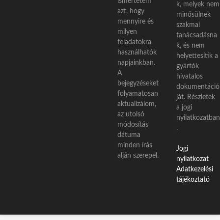
ismertetem
k, melyek nem
azt, hogy
minősülnek
mennyire és
szakmai
milyen
tanácsadásna
feladatokra
k, és nem
használhatók
helyettesítik a
napjainkban.
gyártók
A
hivatalos
bejegyzéseket
dokumentáció
folyamatosan
ját. Részletek
aktualizálom,
a jogi
az utolsó
nyilatkozatban
módosítás
.
dátuma
minden írás
Jogi
alján szerepel.
nyilatkozat
Adatkezelési
tájékoztató