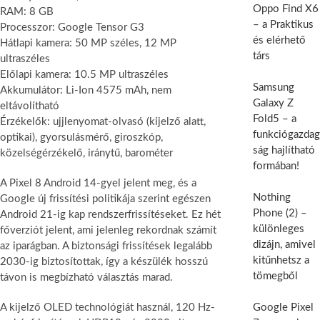
Oppo Find X6
RAM: 8 GB
– a Praktikus
Processzor: Google Tensor G3
és elérhető
Hátlapi kamera: 50 MP széles, 12 MP
társ
ultraszéles
Előlapi kamera: 10.5 MP ultraszéles
Samsung
Akkumulátor: Li-Ion 4575 mAh, nem
Galaxy Z
eltávolítható
Fold5 – a
Érzékelők: ujjlenyomat-olvasó (kijelző alatt,
funkciógazdag
optikai), gyorsulásmérő, giroszkóp,
ság hajlítható
közelségérzékelő, iránytű, barométer
formában!
A Pixel 8 Android 14-gyel jelent meg, és a
Nothing
Google új frissítési politikája szerint egészen
Phone (2) –
Android 21-ig kap rendszerfrissítéseket. Ez hét
különleges
főverziót jelent, ami jelenleg rekordnak számít
dizájn, amivel
az iparágban. A biztonsági frissítések legalább
kitűnhetsz a
2030-ig biztosítottak, így a készülék hosszú
tömegből
távon is megbízható választás marad.
A kijelző OLED technológiát használ, 120 Hz-
Google Pixel