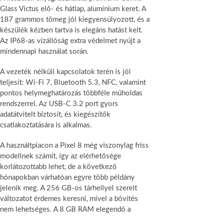
Glass Victus elő- és hátlap, alumínium keret. A
187 grammos tömeg jól kiegyensúlyozott, és a
készülék kézben tartva is elegáns hatást kelt.
Az IP68-as vízállóság extra védelmet nyújt a
mindennapi használat során.
A vezeték nélküli kapcsolatok terén is jól
teljesít: Wi-Fi 7, Bluetooth 5.3, NFC, valamint
pontos helymeghatározás többféle műholdas
rendszerrel. Az USB-C 3.2 port gyors
adatátvitelt biztosít, és kiegészítők
csatlakoztatására is alkalmas.
A használtpiacon a Pixel 8 még viszonylag friss
modellnek számít, így az elérhetősége
korlátozottabb lehet, de a következő
hónapokban várhatóan egyre több példány
jelenik meg. A 256 GB-os tárhellyel szerelt
változatot érdemes keresni, mivel a bővítés
nem lehetséges. A 8 GB RAM elegendő a