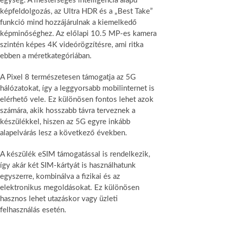
egység. A mesterséges intelligencia alapú
képfeldolgozás, az Ultra HDR és a „Best Take”
funkció mind hozzájárulnak a kiemelkedő
képminőséghez. Az előlapi 10.5 MP-es kamera
szintén képes 4K videórögzítésre, ami ritka
ebben a méretkategóriában.
A Pixel 8 természetesen támogatja az 5G
hálózatokat, így a leggyorsabb mobilinternet is
elérhető vele. Ez különösen fontos lehet azok
számára, akik hosszabb távra terveznek a
készülékkel, hiszen az 5G egyre inkább
alapelvárás lesz a következő években.
A készülék eSIM támogatással is rendelkezik,
így akár két SIM-kártyát is használhatunk
egyszerre, kombinálva a fizikai és az
elektronikus megoldásokat. Ez különösen
hasznos lehet utazáskor vagy üzleti
felhasználás esetén.