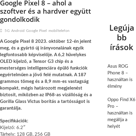
Google Pixel 8 – ahol a
szoftver és a hardver együtt
gondolkodik
Legúja
5G
Android
Google Pixel
mobiltelefon
bb
A Google Pixel 8 2023. október 12-én jelent
írások
meg, és a gyártó új irányvonalának egyik
legfontosabb képviselője. A 6,2 hüvelykes
OLED kijelző, a Tensor G3 chip és a
Asus ROG
mesterséges intelligenciára épülő funkciók
Phone 8 –
egyértelműen a jövő felé mutatnak. A 187
használtan is
grammos tömeg és a 8,9 mm-es vastagság
élmény
kompakt, mégis határozott megjelenést
biztosít, miközben az IP68-as vízállóság és a
Oppo Find X6
Gorilla Glass Victus borítás a tartósságot is
Pro –
garantálja.
használtan is
megállja a
Specifikációk:
helyét
Kijelző: 6.2″
Tárhely: 128 GB, 256 GB