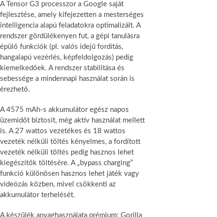
A Tensor G3 processzor a Google saját
fejlesztése, amely kifejezetten a mesterséges
intelligencia alapú feladatokra optimalizált. A
rendszer gördülékenyen fut, a gépi tanulásra
épülő funkciók (pl. valós idejű fordítás,
hangalapú vezérlés, képfeldolgozás) pedig
kiemelkedőek. A rendszer stabilitása és
sebessége a mindennapi használat során is
érezhető.
A 4575 mAh-s akkumulátor egész napos
üzemidőt biztosít, még aktív használat mellett
is. A 27 wattos vezetékes és 18 wattos
vezeték nélküli töltés kényelmes, a fordított
vezeték nélküli töltés pedig hasznos lehet
kiegészítők töltésére. A „bypass charging”
funkció különösen hasznos lehet játék vagy
videózás közben, mivel csökkenti az
akkumulátor terhelését.
A készülék anyaghasználata prémium: Gorilla