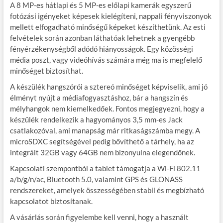
A 8 MP-es hátlapi és 5 MP-es előlapi kamerák egyszerű
fotózási igényeket képesek kielégíteni, nappali fényviszonyok
mellett elfogadható minőségű képeket készíthetünk. Az esti
felvételek során azonban láthatóak lehetnek a gyengébb
fényérzékenységből adódó hiányosságok. Egy közösségi
média poszt, vagy videóhívás számára még ma is megfelelő
minőséget biztosíthat.
A készülék hangszórói a sztereó minőséget képviselik, ami jó
élményt nyújt a médiafogyasztáshoz, bár a hangszín és
mélyhangok nem kiemelkedőek. Fontos megjegyezni, hogy a
készülék rendelkezik a hagyományos 3,5 mm-es Jack
csatlakozóval, ami manapság már ritkaságszámba megy. A
microSDXC segítségével pedig bővíthető a tárhely, ha az
integrált 32GB vagy 64GB nem bizonyulna elegendőnek.
Kapcsolati szempontból a tablet támogatja a Wi-Fi 802.11
a/b/g/n/ac, Bluetooth 5.0, valamint GPS és GLONASS
rendszereket, amelyek összességében stabil és megbízható
kapcsolatot biztosítanak.
A vásárlás során figyelembe kell venni, hogy a használt