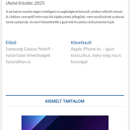
Utolsó frissítés: 2025
A tartalom mesterséges intelligencia segítségével készült, emberi ellenőrzéssel.
A cikkben szereplő információk tájékoztató jellegűek, nem minősülnek szakmai
tanácsadásnak, és nem helyettesítik a gyártók hivatalos dokumentációját.
Bejegyzés
E
K
Előző
Következő
l
ö
Samsung Galaxy Note9 –
Apple iPhone 6s – igazi
navigáció
ő
v
határtalan lehetőségek
klasszikus, mely még ma is
z
e
használtan is
kiszolgál
ő
t
p
k
o
e
s
z
t
ő
:
p
KIEMELT TARTALOM
o
s
t
: