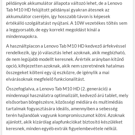
példányok akkumulátor állapota változó lehet, de a Lenovo
Tab M10 HD felújított példányai gyakran átesnek az
akkumulátor cseréjén, így hosszabb távon is képesek
értékálló szolgáltatást nyújtani. A 10W vezetékes töltés sem
a leggyorsabb, de egy korrekt megoldást kínál a
mindennapokra.
A használtpiacon a Lenovo Tab M10 HD kedvező árfekvéssel
rendelkezik, így jó választás lehet azoknak, akik megbízható,
de nem legújabb modellt keresnek. Árérték arányban kitűnő
opció, kifejezetten azoknak, akik nem szeretnének hatalmas
összegeket költeni egy új eszközre, de igénylik a mai
elvárásoknak megfelelő funkcionalitást.
Összefoglalva, a Lenovo Tab M10 HD (2. generáció) a
mindennapi használatra optimalizált, kedvező árú tablet, mely
elsősorban böngészésre, közösségi médiára és multimédiás
tartalmak fogyasztására ideális, amennyiben a sebesség
terén hajlandóak vagyunk kompromisszumot kötni. Azoknak
ajánlott, akik kizárólag alapfunkciókat biztosító készüléket
keresnek, minden egyéb extrák figyelembevétele nélkül.