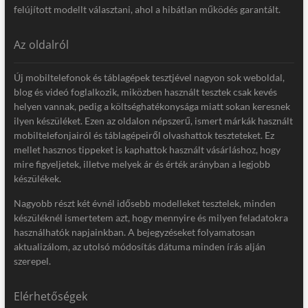
felújított modellt választani, ahol a hibátlan működés garantált.
Az oldalról
Új mobiltelefonok és táblagépek tesztjével nagyon sok weboldal,
blog és videó foglalkozik, miközben használt tesztek csak kevés
helyen vannak, pedig a költséghatékonysága miatt sokan keresnek
ilyen készüléket. Ezen az oldalon népszerű, ismert márkák használt
mobiltelefonjairól és táblagépeiről olvashattok teszteteket. Ez
mellet hasznos tippeket is kaphattok használt vásárláshoz, hogy
mire figyeljetek, illetve melyek ár és érték arányban a legjobb
készülékek.
Nagyobb részt két évnél idősebb modelleket tesztelek, minden
készüléknél ismertetem azt, hogy mennyire és milyen feladatokra
használhatók napjainkban. A bejegyzéseket folyamatosan
aktualizálom, az utolsó módosítás dátuma minden írás alján
szerepel.
Elérhetőségek