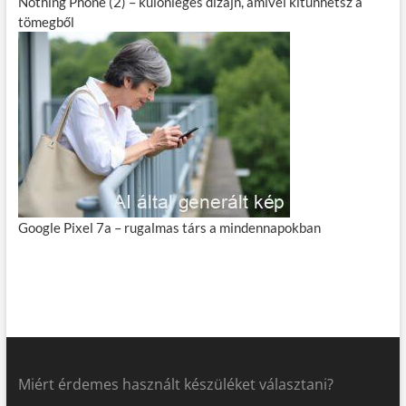
Nothing Phone (2) – különleges dizájn, amivel kitűnhetsz a
tömegből
Google Pixel 7a – rugalmas társ a mindennapokban
Miért érdemes használt készüléket választani?