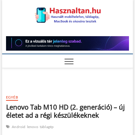
Skip
to
content
Használt
HASZNÁLT MOBILTELEFON,
TÁBLAGÉP, MACBOOK ÉS
OKOSÓRA TESZTEK
teszt
EGYÉB
Lenovo Tab M10 HD (2. generáció) – új
életet ad a régi készülékeknek
Android
lenovo
táblagép