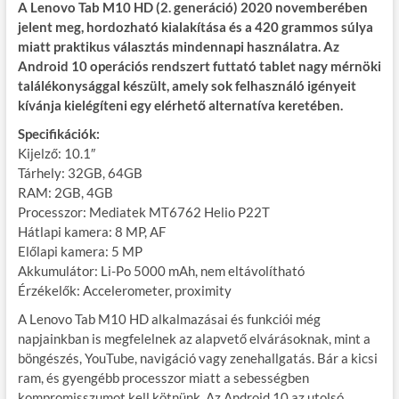
A Lenovo Tab M10 HD (2. generáció) 2020 novemberében
jelent meg, hordozható kialakítása és a 420 grammos súlya
miatt praktikus választás mindennapi használatra. Az
Android 10 operációs rendszert futtató tablet nagy mérnöki
találékonysággal készült, amely sok felhasználó igényeit
kívánja kielégíteni egy elérhető alternatíva keretében.
Specifikációk:
Kijelző: 10.1″
Tárhely: 32GB, 64GB
RAM: 2GB, 4GB
Processzor: Mediatek MT6762 Helio P22T
Hátlapi kamera: 8 MP, AF
Előlapi kamera: 5 MP
Akkumulátor: Li-Po 5000 mAh, nem eltávolítható
Érzékelők: Accelerometer, proximity
A Lenovo Tab M10 HD alkalmazásai és funkciói még
napjainkban is megfelelnek az alapvető elvárásoknak, mint a
böngészés, YouTube, navigáció vagy zenehallgatás. Bár a kicsi
ram, és gyengébb processzor miatt a sebességben
kompromisszumot kell kötnünk. Az Android 10 az utolsó