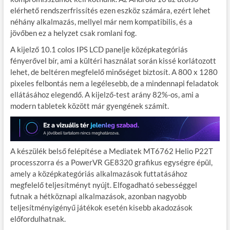
elérhető rendszerfrissítés ezen eszköz számára, ezért lehet
néhány alkalmazás, mellyel már nem kompatibilis, és a
jövőben ez a helyzet csak romlani fog.
A kijelző 10.1 colos IPS LCD panelje középkategóriás
fényerővel bír, ami a kültéri használat során kissé korlátozott
lehet, de beltéren megfelelő minőséget biztosít. A 800 x 1280
pixeles felbontás nem a legélesebb, de a mindennapi feladatok
ellátásához elegendő. A kijelző-test arány 82%-os, ami a
modern tabletek között már gyengének számít.
A készülék belső felépítése a Mediatek MT6762 Helio P22T
processzorra és a PowerVR GE8320 grafikus egységre épül,
amely a középkategóriás alkalmazások futtatásához
megfelelő teljesítményt nyújt. Elfogadható sebességgel
futnak a hétköznapi alkalmazások, azonban nagyobb
teljesítményigényű játékok esetén kisebb akadozások
előfordulhatnak.