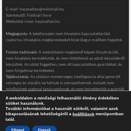
E-mail: hasznaltan@minimail.hu
Szerkesztő: Földvári Imre
Weboldal címe: hasznaltan.hu
Megjegyzés:
A telefonszám nem hivatalos kapcsolattartási
csatorna. Hivatalos megkereséseket kizárólag e-mailben fogadok.
Fontos tudnivaló:
A weboldalon megjelenő képek illusztrációk,
nem hivatalos termékfotók, és nem feltétlenül az adott készülékről
készültek. Az oldal független, nem áll kapcsolatban gyártókkal, és
nem forgalmaz termékeket.
Tájékoztatás:
Az oldalon mesterséges intelligencia által generált
szöveges és vizuális tartalmak is szerepelhetnek, melyek nem
minősülnek szakmai tanácsadásnak, és nem helyettesítik a gyártók
hivatalos dokumentációját. Részletek a jogi nyilatkozatban.
A weboldalon a minőségi felhasználói élmény érdekében
sütiket használunk.
Jogi nyilatkozat
További információkat a használt sütikről, valamint azok
Adatkezelési tájékoztató
kikapcsolásának lehetőségéről a
menüpontban
beállítások
talál.
Elfogad
Elutasít