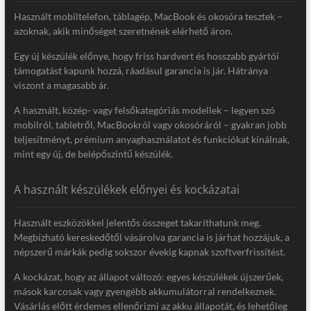
Használt mobiltelefon, táblagép, MacBook és okosóra tesztek –
azoknak, akik minőséget szeretnének elérhető áron.
Egy új készülék előnye, hogy friss hardvert és hosszabb gyártói
támogatást kapunk hozzá, ráadásul garancia is jár. Hátránya
viszont a magasabb ár.
A használt, közép- vagy felsőkategóriás modellek – legyen szó
mobilról, tabletről, MacBookról vagy okosóráról – gyakran jobb
teljesítményt, prémium anyaghasználatot és funkciókat kínálnak,
mint egy új, de belépőszintű készülék.
A használt készülékek előnyei és kockázatai
Használt eszközökkel jelentős összeget takaríthatunk meg.
Megbízható kereskedőtől vásárolva garancia is járhat hozzájuk, a
népszerű márkák pedig sokszor évekig kapnak szoftverfrissítést.
A kockázat, hogy az állapot változó: egyes készülékek újszerűek,
mások karcosak vagy gyengébb akkumulátorral rendelkeznek.
Vásárlás előtt érdemes ellenőrizni az akku állapotát, és lehetőleg