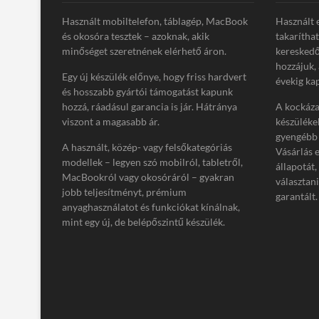
Használt mobiltelefon, táblagép, MacBook
Használt 
és okosóra tesztek – azoknak, akik
takarítha
minőséget szeretnének elérhető áron.
kereskedő
hozzájuk,
Egy új készülék előnye, hogy friss hardvert
évekig kap
és hosszabb gyártói támogatást kapunk
hozzá, ráadásul garancia is jár. Hátránya
A kockázat
viszont a magasabb ár.
készüléke
gyengébb 
A használt, közép- vagy felsőkategóriás
Vásárlás 
modellek – legyen szó mobilról, tabletről,
állapotát,
MacBookról vagy okosóráról – gyakran
választan
jobb teljesítményt, prémium
garantált.
anyaghasználatot és funkciókat kínálnak,
mint egy új, de belépőszintű készülék.