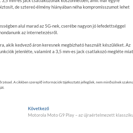
tt 3,5 mm-es jack csatlakozónak köszönhetően, amit már egyre
 biztosít, de sztereó élmény hiányában néha kompromisszumot lehet
ességben alul marad az 5G-nek, cserébe nagyon jó lefedettséggel
mondanunk az internetezésről.
a, akik kedvező áron keresnek megbízható használt készüléket. Az
funkciók jelenléte, valamint a 3,5 mm-es jack csatlakozó megléte mia
enőrzéssel. A cikkben szereplő információk tájékoztató jellegűek, nem minősülnek szakma
át.
K
Következő
ö
Motorola Moto G9 Play – az újraértelmezett klasszik
v
e