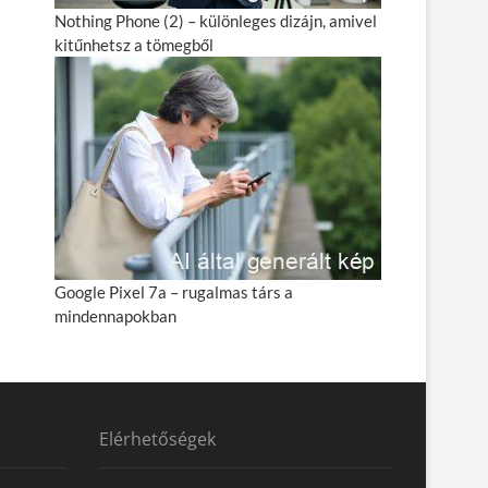
Nothing Phone (2) – különleges dizájn, amivel
kitűnhetsz a tömegből
Google Pixel 7a – rugalmas társ a
mindennapokban
Elérhetőségek