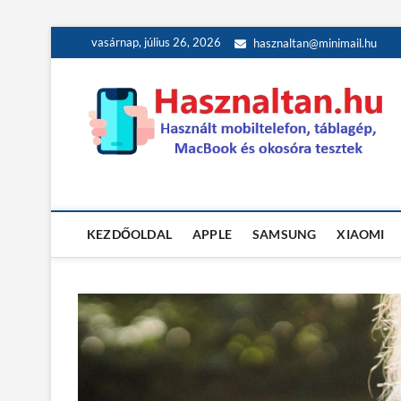
Skip
vasárnap, július 26, 2026
hasznaltan@minimail.hu
to
content
Használt teszt
HASZNÁLT MOBILTELEFON, TÁBLAGÉP, MACBOOK ÉS OK
KEZDŐOLDAL
APPLE
SAMSUNG
XIAOMI