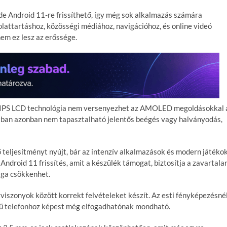
de Android 11-re frissíthető, így még sok alkalmazás számára
olattartáshoz, közösségi médiához, navigációhoz, és online videó
em ez lesz az erőssége.
r az IPS LCD technológia nem versenyezhet az AMOLED megoldásokkal 
otban azonban nem tapasztalható jelentős beégés vagy halványodás,
 teljesítményt nyújt, bár az intenzív alkalmazások és modern játéko
ndroid 11 frissítés, amit a készülék támogat, biztosítja a zavartala
ga csökkenhet.
viszonyok között korrekt felvételeket készít. Az esti fényképezésné
sű telefonhoz képest még elfogadhatónak mondható.