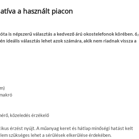
atíva a használt piacon
ta is népszerű választás a kedvező árú okostelefonok körében. 6,
n ideális választás lehet azok számára, akik nem riadnak vissza a
nm)
 makró
mérő, közeledés érzékelő
kus érzést nyújt. A műanyag keret és hátlap minőségi hatást kelt
lem szükséges lehet a sérülések elkerülése érdekében.