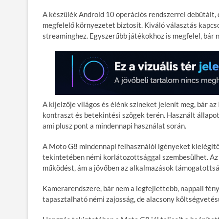
A készülék Android 10 operációs rendszerrel debütált, 
megfelelő környezetet biztosít. Kiváló választás kapcs
streaminghez. Egyszerűbb játékokhoz is megfelel, bár n
A kijelzője világos és élénk színeket jelenít meg, bá
kontraszt és betekintési szögek terén. Használt állap
ami plusz pont a mindennapi használat során.
A Moto G8 mindennapi felhasználói igényeket kielégítő
tekintetében némi korlátozottsággal szembesülhet. Az A
működést, ám a jövőben az alkalmazások támogatottsá
Kamerarendszere, bár nem a legfejlettebb, nappali fény
tapasztalható némi zajosság, de alacsony költségveté