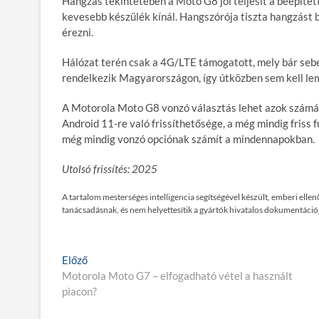
Hangzás tekintetében a Moto G8 jól teljesít a beépíte
kevesebb készülék kínál. Hangszórója tiszta hangzást
érezni.
Hálózat terén csak a 4G/LTE támogatott, mely bár seb
rendelkezik Magyarországon, így útközben sem kell le
A Motorola Moto G8 vonzó választás lehet azok számár
Android 11-re való frissíthetősége, a még mindig friss 
még mindig vonzó opciónak számít a mindennapokban.
Utolsó frissítés: 2025
A tartalom mesterséges intelligencia segítségével készült, emberi ell
tanácsadásnak, és nem helyettesítik a gyártók hivatalos dokumentációj
Bejegyzés
E
Előző
l
Motorola Moto G7 – elfogadható vétel a használt
navigáció
ő
piacon?
z