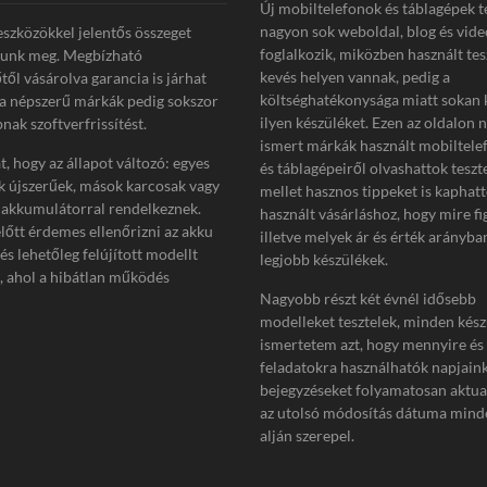
Új mobiltelefonok és táblagépek t
nagyon sok weboldal, blog és vide
eszközökkel jelentős összeget
foglalkozik, miközben használt tes
tunk meg. Megbízható
kevés helyen vannak, pedig a
től vásárolva garancia is járhat
költséghatékonysága miatt sokan 
 a népszerű márkák pedig sokszor
ilyen készüléket. Ezen az oldalon 
nak szoftverfrissítést.
ismert márkák használt mobiltelef
, hogy az állapot változó: egyes
és táblagépeiről olvashattok teszt
k újszerűek, mások karcosak vagy
mellet hasznos tippeket is kaphat
akkumulátorral rendelkeznek.
használt vásárláshoz, hogy mire fi
előtt érdemes ellenőrizni az akku
illetve melyek ár és érték arányba
 és lehetőleg felújított modellt
legjobb készülékek.
i, ahol a hibátlan működés
Nagyobb részt két évnél idősebb
modelleket tesztelek, minden kész
ismertetem azt, hogy mennyire és
feladatokra használhatók napjain
bejegyzéseket folyamatosan aktua
az utolsó módosítás dátuma minde
alján szerepel.