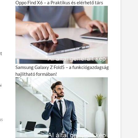
Oppo Find X6 – a Praktikus és elérhető társ
tt
Samsung Galaxy Z Fold5 – a funkciógazdagság
hajlítható formában!
i
us