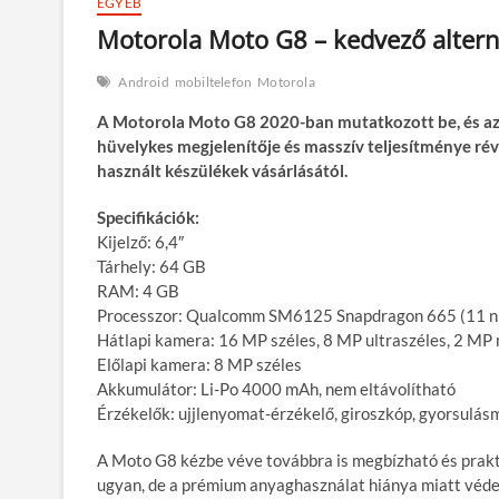
EGYÉB
Motorola Moto G8 – kedvező altern
Android
mobiltelefon
Motorola
A Motorola Moto G8 2020-ban mutatkozott be, és azó
hüvelykes megjelenítője és masszív teljesítménye révé
használt készülékek vásárlásától.
Specifikációk:
Kijelző: 6,4″
Tárhely: 64 GB
RAM: 4 GB
Processzor: Qualcomm SM6125 Snapdragon 665 (11 
Hátlapi kamera: 16 MP széles, 8 MP ultraszéles, 2 MP
Előlapi kamera: 8 MP széles
Akkumulátor: Li-Po 4000 mAh, nem eltávolítható
Érzékelők: ujjlenyomat-érzékelő, giroszkóp, gyorsulás
A Moto G8 kézbe véve továbbra is megbízható és prakti
ugyan, de a prémium anyaghasználat hiánya miatt véde