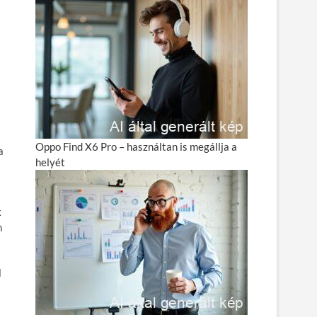
Oppo Find X6 Pro – használtan is megállja a
a
helyét
k
n
l