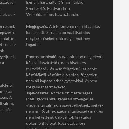
esztjével
E-mail: hasznaltan@minimail.hu
ó
Szerkesztő: Földvári Imre
ztek csak
Weboldal címe: hasznaltan.hu
keresnek
Megjegyzés:
A telefonszám nem hivatalos
népszerű,
kapcsolattartási csatorna. Hivatalos
onjairól
megkereséseket kizárólag e-mailben
eteket. Ez
fogadok.
tok
gyeljetek,
Fontos tudnivaló:
A weboldalon megjelenő
n a
képek illusztrációk, nem hivatalos
termékfotók, és nem feltétlenül az adott
készülékről készültek. Az oldal független,
nem áll kapcsolatban gyártókkal, és nem
üléknél
forgalmaz termékeket.
 milyen
Tájékoztatás:
Az oldalon mesterséges
kban. A
intelligencia által generált szöveges és
lizálom,
vizuális tartalmak is szerepelhetnek, melyek
n írás
nem minősülnek szakmai tanácsadásnak, és
nem helyettesítik a gyártók hivatalos
dokumentációját. Részletek a jogi