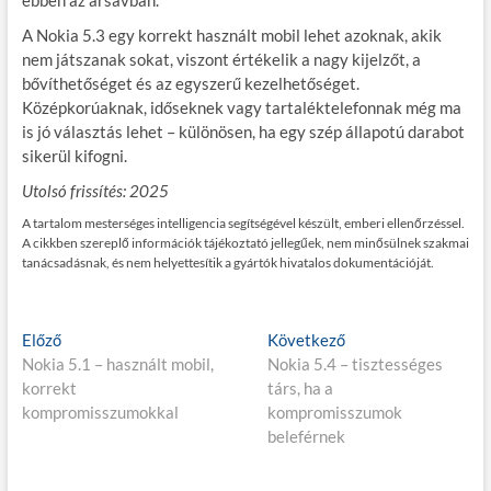
ebben az ársávban.
A Nokia 5.3 egy korrekt használt mobil lehet azoknak, akik
nem játszanak sokat, viszont értékelik a nagy kijelzőt, a
bővíthetőséget és az egyszerű kezelhetőséget.
Középkorúaknak, időseknek vagy tartaléktelefonnak még ma
is jó választás lehet – különösen, ha egy szép állapotú darabot
sikerül kifogni.
Utolsó frissítés: 2025
A tartalom mesterséges intelligencia segítségével készült, emberi ellenőrzéssel.
A cikkben szereplő információk tájékoztató jellegűek, nem minősülnek szakmai
tanácsadásnak, és nem helyettesítik a gyártók hivatalos dokumentációját.
Bejegyzés
E
K
Előző
Következő
l
ö
Nokia 5.1 – használt mobil,
Nokia 5.4 – tisztességes
navigáció
ő
v
korrekt
társ, ha a
z
e
kompromisszumokkal
kompromisszumok
ő
t
beleférnek
p
k
o
e