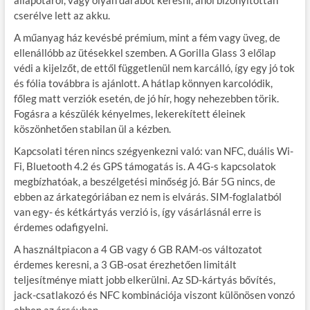
állapotáról, vagy olyan darabot keresni, ahol bizonyítottan
cserélve lett az akku.
A műanyag ház kevésbé prémium, mint a fém vagy üveg, de
ellenállóbb az ütésekkel szemben. A Gorilla Glass 3 előlap
védi a kijelzőt, de ettől függetlenül nem karcálló, így egy jó tok
és fólia továbbra is ajánlott. A hátlap könnyen karcolódik,
főleg matt verziók esetén, de jó hír, hogy nehezebben törik.
Fogásra a készülék kényelmes, lekerekített éleinek
köszönhetően stabilan ül a kézben.
Kapcsolati téren nincs szégyenkezni való: van NFC, duális Wi-
Fi, Bluetooth 4.2 és GPS támogatás is. A 4G-s kapcsolatok
megbízhatóak, a beszélgetési minőség jó. Bár 5G nincs, de
ebben az árkategóriában ez nem is elvárás. SIM-foglalatból
van egy- és kétkártyás verzió is, így vásárlásnál erre is
érdemes odafigyelni.
A használtpiacon a 4 GB vagy 6 GB RAM-os változatot
érdemes keresni, a 3 GB-osat érezhetően limitált
teljesítménye miatt jobb elkerülni. Az SD-kártyás bővítés,
jack-csatlakozó és NFC kombinációja viszont különösen vonzó