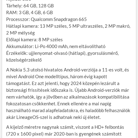
Tárhely: 64 GB, 128 GB
RAM: 3 GB, 4 GB, 6 GB
Processzor: Qualcomm Snapdragon 665
Hátlapi kamera: 13 MP széles, 5 MP ultraszéles, 2 MP makró,
2 MP mélység
Előlapi kamera: 8 MP széles
Akkumulátor: Li-Po 4000 mAh, nem eltávolítható
Érzékelők: ujjlenyomat-olvasó (hátlapi), gyorsulásmérő,
közelségérzékelő
A Nokia 5.3 utolsó hivatalos Android-verziója a 11-es volt, és
mivel Android One modelltípus, három évig kapott
támogatást. Ez azt jelenti, hogy 2024 közepén lezárult a
biztonsági frissítések időszaka is. Újabb Android-verziók már
nem várhatók, így a jövőben az alkalmazások kompatibilitása
fokozatosan csökkenhet. Ennek ellenére a mai napig
használható marad alapfeladatokra, és haladóbb felhasználók
akár LineageOS-szel is adhatnak neki új életet.
A kijelző méretre nagynak számít, viszont a HD+ felbontás
(720 x 1600 pixel) már 2020-ban is gyengének számított