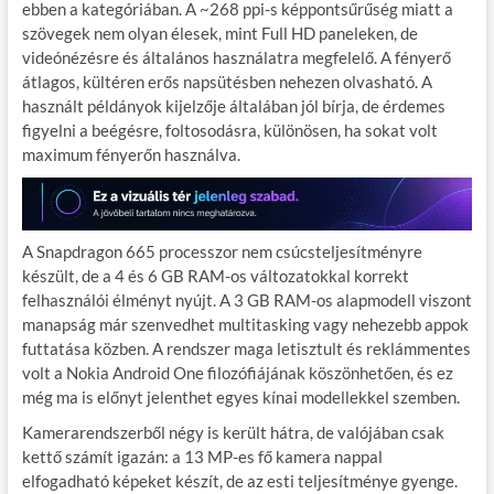
ebben a kategóriában. A ~268 ppi-s képpontsűrűség miatt a
szövegek nem olyan élesek, mint Full HD paneleken, de
videónézésre és általános használatra megfelelő. A fényerő
átlagos, kültéren erős napsütésben nehezen olvasható. A
használt példányok kijelzője általában jól bírja, de érdemes
figyelni a beégésre, foltosodásra, különösen, ha sokat volt
maximum fényerőn használva.
A Snapdragon 665 processzor nem csúcsteljesítményre
készült, de a 4 és 6 GB RAM-os változatokkal korrekt
felhasználói élményt nyújt. A 3 GB RAM-os alapmodell viszont
manapság már szenvedhet multitasking vagy nehezebb appok
futtatása közben. A rendszer maga letisztult és reklámmentes
volt a Nokia Android One filozófiájának köszönhetően, és ez
még ma is előnyt jelenthet egyes kínai modellekkel szemben.
Kamerarendszerből négy is került hátra, de valójában csak
kettő számít igazán: a 13 MP-es fő kamera nappal
elfogadható képeket készít, de az esti teljesítménye gyenge.