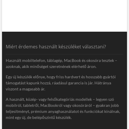
Miért érdemes használt készüléket választani?
Használt mobiltelefon, táblagép, MacBook és okosóra tesztek –
azoknak, akik minőséget szeretnének elérhető áron.
Egy új készülék előnye, hogy friss hardvert és hosszabb gyártói
támogatást kapunk hozzá, ráadásul garancia is jár. Hátránya
viszont a magasabb ár.
A használt, közép- vagy felsőkategóriás modellek – legyen szó
mobilról, tabletről, MacBookról vagy okosóráról – gyakran jobb
teljesítményt, prémium anyaghasználatot és funkciókat kínálnak,
mint egy új, de belépőszintű készülék.