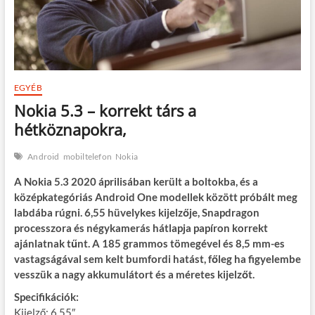
EGYÉB
Nokia 5.3 – korrekt társ a
hétköznapokra,
Android
mobiltelefon
Nokia
A Nokia 5.3 2020 áprilisában került a boltokba, és a
középkategóriás Android One modellek között próbált meg
labdába rúgni. 6,55 hüvelykes kijelzője, Snapdragon
processzora és négykamerás hátlapja papíron korrekt
ajánlatnak tűnt. A 185 grammos tömegével és 8,5 mm-es
vastagságával sem kelt bumfordi hatást, főleg ha figyelembe
vesszük a nagy akkumulátort és a méretes kijelzőt.
Specifikációk:
Kijelző: 6.55″