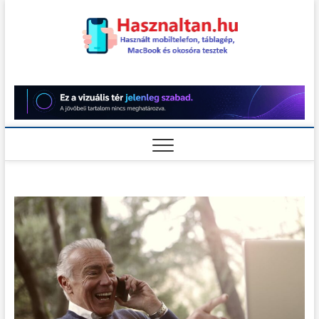
Skip
to
content
Használt
HASZNÁLT MOBILTELEFON,
TÁBLAGÉP, MACBOOK ÉS
OKOSÓRA TESZTEK
teszt