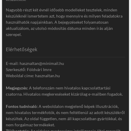
Nagyobb részt két évnél idősebb modelleket tesztelek, minden
készüléknél ismertetem azt, hogy mennyire és milyen feladatokra
használhatók napjainkban. A bejegyzéseket folyamatosan
aktualizálom, az utolsó módosítás dátuma minden írás alján
szerepel.
Elérhetőségek
E-mail: hasznaltan@minimail.hu
Szerkesztő: Földvári Imre
Weboldal címe: hasznaltan.hu
Megjegyzés:
A telefonszám nem hivatalos kapcsolattartási
csatorna. Hivatalos megkereséseket kizárólag e-mailben fogadok.
Fontos tudnivaló:
A weboldalon megjelenő képek illusztrációk,
nem hivatalos termékfotók, és nem feltétlenül az adott készülékről
készültek. Az oldal független, nem áll kapcsolatban gyártókkal, és
nem forgalmaz termékeket.
Tájékoztatás:
Az oldalon mesterséges intelligencia által generált