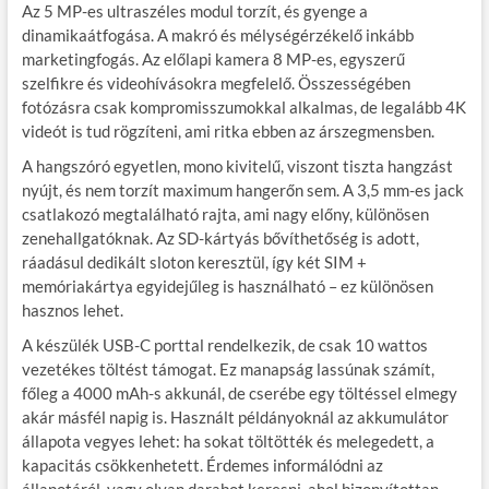
Az 5 MP-es ultraszéles modul torzít, és gyenge a
dinamikaátfogása. A makró és mélységérzékelő inkább
marketingfogás. Az előlapi kamera 8 MP-es, egyszerű
szelfikre és videohívásokra megfelelő. Összességében
fotózásra csak kompromisszumokkal alkalmas, de legalább 4K
videót is tud rögzíteni, ami ritka ebben az árszegmensben.
A hangszóró egyetlen, mono kivitelű, viszont tiszta hangzást
nyújt, és nem torzít maximum hangerőn sem. A 3,5 mm-es jack
csatlakozó megtalálható rajta, ami nagy előny, különösen
zenehallgatóknak. Az SD-kártyás bővíthetőség is adott,
ráadásul dedikált sloton keresztül, így két SIM +
memóriakártya egyidejűleg is használható – ez különösen
hasznos lehet.
A készülék USB-C porttal rendelkezik, de csak 10 wattos
vezetékes töltést támogat. Ez manapság lassúnak számít,
főleg a 4000 mAh-s akkunál, de cserébe egy töltéssel elmegy
akár másfél napig is. Használt példányoknál az akkumulátor
állapota vegyes lehet: ha sokat töltötték és melegedett, a
kapacitás csökkenhetett. Érdemes informálódni az