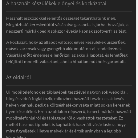
A használt készülékek előnyei és kockázatai
Használt eszközökkel jelentős összeget takaríthatunk meg.
Megbízható kereskedőtől vásárolva garancia is járhat hozzájuk, a
népszerű márkák pedig sokszor évekig kapnak szoftverfrissítést.
A kockázat, hogy az állapot változó: egyes készülékek újszerűek,
mások karcosak vagy gyengébb akkumulátorral rendelkeznek.
Vásárlás előtt érdemes ellenőrizni az akku állapotát, és lehetőleg
felújított modellt választani, ahol a hibátlan működés garantált.
Az oldalról
Új mobiltelefonok és táblagépek tesztjével nagyon sok weboldal,
blog és videó foglalkozik, miközben használt tesztek csak kevés
helyen vannak, pedig a költséghatékonysága miatt sokan keresnek
ilyen készüléket. Ezen az oldalon népszerű, ismert márkák használt
mobiltelefonjairól és táblagépeiről olvashattok teszteteket. Ez
mellet hasznos tippeket is kaphattok használt vásárláshoz, hogy
mire figyeljetek, illetve melyek ár és érték arányban a legjobb
készülékek.