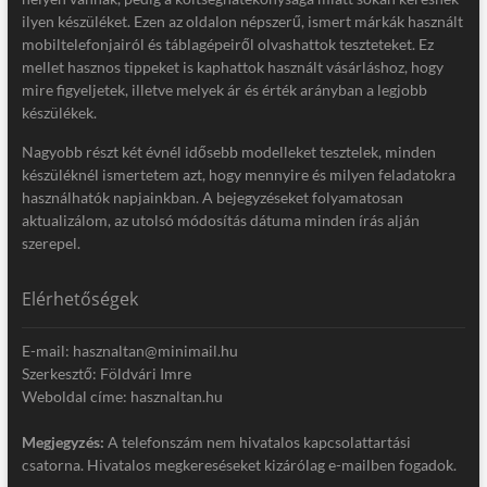
ilyen készüléket. Ezen az oldalon népszerű, ismert márkák használt
mobiltelefonjairól és táblagépeiről olvashattok teszteteket. Ez
mellet hasznos tippeket is kaphattok használt vásárláshoz, hogy
mire figyeljetek, illetve melyek ár és érték arányban a legjobb
készülékek.
Nagyobb részt két évnél idősebb modelleket tesztelek, minden
készüléknél ismertetem azt, hogy mennyire és milyen feladatokra
használhatók napjainkban. A bejegyzéseket folyamatosan
aktualizálom, az utolsó módosítás dátuma minden írás alján
szerepel.
Elérhetőségek
E-mail: hasznaltan@minimail.hu
Szerkesztő: Földvári Imre
Weboldal címe: hasznaltan.hu
Megjegyzés:
A telefonszám nem hivatalos kapcsolattartási
csatorna. Hivatalos megkereséseket kizárólag e-mailben fogadok.