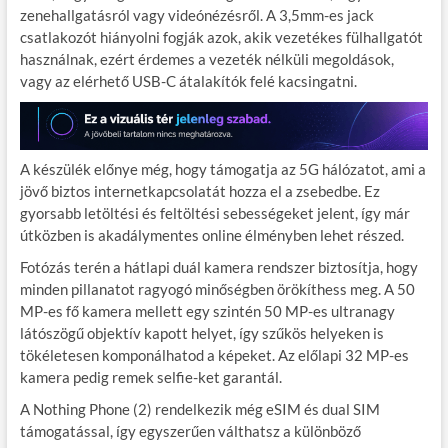
zenehallgatásról vagy videónézésről. A 3,5mm-es jack
csatlakozót hiányolni fogják azok, akik vezetékes fülhallgatót
használnak, ezért érdemes a vezeték nélküli megoldások,
vagy az elérhető USB-C átalakítók felé kacsingatni.
A készülék előnye még, hogy támogatja az 5G hálózatot, ami a
jövő biztos internetkapcsolatát hozza el a zsebedbe. Ez
gyorsabb letöltési és feltöltési sebességeket jelent, így már
útközben is akadálymentes online élményben lehet részed.
Fotózás terén a hátlapi duál kamera rendszer biztosítja, hogy
minden pillanatot ragyogó minőségben örökíthess meg. A 50
MP-es fő kamera mellett egy szintén 50 MP-es ultranagy
látószögű objektív kapott helyet, így szűkös helyeken is
tökéletesen komponálhatod a képeket. Az előlapi 32 MP-es
kamera pedig remek selfie-ket garantál.
A Nothing Phone (2) rendelkezik még eSIM és dual SIM
támogatással, így egyszerűen válthatsz a különböző