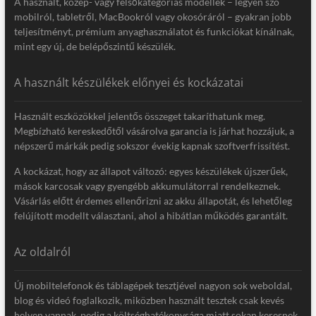
A használt, közép- vagy felsőkategóriás modellek – legyen szó
mobilról, tabletről, MacBookról vagy okosóráról – gyakran jobb
teljesítményt, prémium anyaghasználatot és funkciókat kínálnak,
mint egy új, de belépőszintű készülék.
A használt készülékek előnyei és kockázatai
Használt eszközökkel jelentős összeget takaríthatunk meg.
Megbízható kereskedőtől vásárolva garancia is járhat hozzájuk, a
népszerű márkák pedig sokszor évekig kapnak szoftverfrissítést.
A kockázat, hogy az állapot változó: egyes készülékek újszerűek,
mások karcosak vagy gyengébb akkumulátorral rendelkeznek.
Vásárlás előtt érdemes ellenőrizni az akku állapotát, és lehetőleg
felújított modellt választani, ahol a hibátlan működés garantált.
Az oldalról
Új mobiltelefonok és táblagépek tesztjével nagyon sok weboldal,
blog és videó foglalkozik, miközben használt tesztek csak kevés
helyen vannak, pedig a költséghatékonysága miatt sokan keresnek