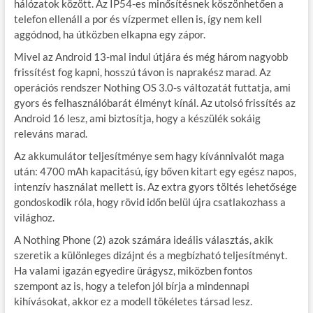
hálózatok között. Az IP54-es minősítésnek köszönhetően a
telefon ellenáll a por és vízpermet ellen is, így nem kell
aggódnod, ha útközben elkapna egy zápor.
Mivel az Android 13-mal indul útjára és még három nagyobb
frissítést fog kapni, hosszú távon is naprakész marad. Az
operációs rendszer Nothing OS 3.0-s változatát futtatja, ami
gyors és felhasználóbarát élményt kínál. Az utolsó frissítés az
Android 16 lesz, ami biztosítja, hogy a készülék sokáig
releváns marad.
Az akkumulátor teljesítménye sem hagy kívánnivalót maga
után: 4700 mAh kapacitású, így bőven kitart egy egész napos,
intenzív használat mellett is. Az extra gyors töltés lehetősége
gondoskodik róla, hogy rövid időn belül újra csatlakozhass a
világhoz.
A Nothing Phone (2) azok számára ideális választás, akik
szeretik a különleges dizájnt és a megbízható teljesítményt.
Ha valami igazán egyedire ürágysz, miközben fontos
szempont az is, hogy a telefon jól bírja a mindennapi
kihívásokat, akkor ez a modell tökéletes társad lesz.