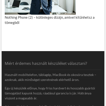
Nothing Phone (2) – különleges dizájn, amivel kitűnhetsz a
tömegből
Miért érdemes használt készüléket választani?
Használt mobiltelefon, táblagép, MacBook és okosóra tesztek –
azoknak, akik minőséget szeretnének elérhető áron.
Egy új készülék előnye, hogy friss hardvert és hosszabb gyártói
támogatást kapunk hozzá, ráadásul garancia is jár. Hátránya
viszont a magasabb ár.