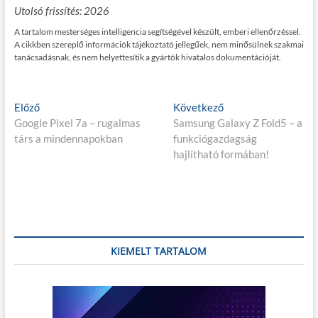
Utolsó frissítés: 2026
A tartalom mesterséges intelligencia segítségével készült, emberi ellenőrzéssel.
A cikkben szereplő információk tájékoztató jellegűek, nem minősülnek szakmai
tanácsadásnak, és nem helyettesítik a gyártók hivatalos dokumentációját.
Bejegyzés
E
K
Előző
Következő
l
ö
Google Pixel 7a – rugalmas
Samsung Galaxy Z Fold5 – a
navigáció
ő
v
társ a mindennapokban
funkciógazdagság
z
e
hajlítható formában!
ő
t
p
k
o
e
s
z
t
ő
:
p
KIEMELT TARTALOM
o
s
t
: