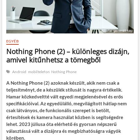
EGYÉB
Nothing Phone (2) – különleges dizájn,
amivel kitűnhetsz a tömegből
Android
mobiltelefon
Nothing Phone
A Nothing Phone (2) azoknak készült, akik nem csak a
teljesítményt, de a készülék stílusát is nagyra értékelik.
Hamar közkedveltté vált egyedi megjelenésével és erős
specifikációival. Az egyedülálló, megvilágított hátlap nem
csak látványos, de funkcionális szerepet is betölt,
értesítések és kamera használat közben is segítségedre
lehet. 2023 júliusa óta elérhető és gyorsan népszerű
választássá vált a dizájnra és megbízhatóságra vágyók
körében.