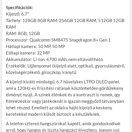
Specifikációk:
Kijelző: 6.7″
Tárhely: 128GB 8GB RAM, 256GB 12GB RAM, 512GB 12GB
RAM
RAM: 8GB, 12GB
Processzor: Qualcomm SM8475 Snapdragon 8+ Gen 1
Hátlapi kamera: 50 MP, 50 MP
Előlapi kamera: 32 MP
Akkumulátor: Li-Ion, 4700 mAh, nem eltávolítható
Érzékelők: Ujjlenyomat (kijelző alatt, optikai), gyorsulásmérő,
közelségérzékelő, giroszkóp, iránytű
A kijelző kiváló minőségű, 6.7 hüvelykes LTPO OLED panel,
ami a 120Hz-es frissítési rátának köszönhetően gördülékeny
élményt nyújt. A színek élénkek és a kontraszt is remek, így
filmnézéskor vagy játékoknál is igazán meggyőző látványban
lehet részed. Emellett az oldalra hajló kijelző a keskeny
keretekkel modern külsőt biztosít a készüléknek.
A telefon sztereó hangszórókat kapott, amik gondoskodnak
arról, hogy hangos és tiszta hangzást élvezhess, legyen szó