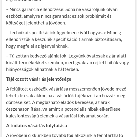
– Nincs garancia ellenőrzése: Soha ne vásároljunk olyan
eszközt, amelyre nincs garancia; ez sok problémát és
költséget jelenthet a jövőben.
– Technikai specifikációk figyelmen kívül hagyása: Mindig
ellenőrizzük a készülék specifikációit annak biztosítására,
hogy megfelel az igényeinknek.
– Túlzottan kedvező ajánlatok: Legyünk óvatosak az ár alatt
kínált termékekkel szemben, mert gyakran rejtett hibák vagy
hiányosságok állhatnak a háttérben.
Tájékozott vásárlás jelentősége
A felújított eszközök vásárlása messzemenően jövedelmező
lehet, de csak akkor, ha a vásárlók tájékozottan hozzák meg
döntéseiket. A megbízható eladók keresése, az árak
összehasonlítása, valamint a potenciális hibák elkerülése
kulcsfontosságú elemek a vásárlási folyamat során.
A tudatos vásárlás folytatása
A jövőbeni cikkünkben tovább foglalkozunk a fenntartható