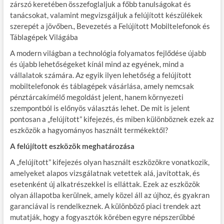
zárszó keretében összefoglaljuk a főbb tanulságokat és
tanácsokat, valamint megvizsgáljuk a felújított készülékek
szerepét a jövőben., Bevezetés a Felújított Mobiltelefonok és
Táblagépek Világába
A modern világban a technológia folyamatos fejlődése újabb
és újabb lehetőségeket kínál mind az egyének, mind a
vállalatok számára. Az egyik ilyen lehetőség a felújított
mobiltelefonok és táblagépek vásárlása, amely nemcsak
pénztárcakímélő megoldást jelent, hanem környezeti
szempontból is előnyös választás lehet. De mit is jelent
pontosan a „felújított” kifejezés, és miben különböznek ezek az
eszközök a hagyományos használt termékektől?
A felújított eszközök meghatározása
A „felújított” kifejezés olyan használt eszközökre vonatkozik,
amelyeket alapos vizsgálatnak vetettek alá, javítottak, és
esetenként új alkatrészekkel is elláttak. Ezek az eszközök
olyan állapotba kerülnek, amely közel áll az újhoz, és gyakran
garanciával is rendelkeznek. A különböző piaci trendek azt
mutatják, hogy a fogyasztók körében egyre népszerűbbé