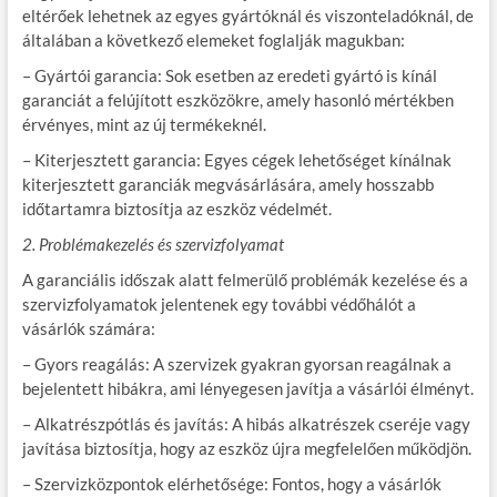
eltérőek lehetnek az egyes gyártóknál és viszonteladóknál, de
általában a következő elemeket foglalják magukban:
– Gyártói garancia: Sok esetben az eredeti gyártó is kínál
garanciát a felújított eszközökre, amely hasonló mértékben
érvényes, mint az új termékeknél.
– Kiterjesztett garancia: Egyes cégek lehetőséget kínálnak
kiterjesztett garanciák megvásárlására, amely hosszabb
időtartamra biztosítja az eszköz védelmét.
2. Problémakezelés és szervizfolyamat
A garanciális időszak alatt felmerülő problémák kezelése és a
szervizfolyamatok jelentenek egy további védőhálót a
vásárlók számára:
– Gyors reagálás: A szervizek gyakran gyorsan reagálnak a
bejelentett hibákra, ami lényegesen javítja a vásárlói élményt.
– Alkatrészpótlás és javítás: A hibás alkatrészek cseréje vagy
javítása biztosítja, hogy az eszköz újra megfelelően működjön.
– Szervizközpontok elérhetősége: Fontos, hogy a vásárlók