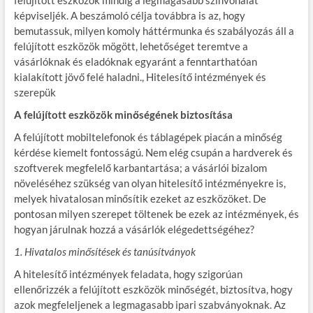
felújított eszközök mindig a legmagasabb színvonalat
képviseljék. A beszámoló célja továbbra is az, hogy
bemutassuk, milyen komoly háttérmunka és szabályozás áll a
felújított eszközök mögött, lehetőséget teremtve a
vásárlóknak és eladóknak egyaránt a fenntarthatóan
kialakított jövő felé haladni., Hitelesítő intézmények és
szerepük
A felújított eszközök minőségének biztosítása
A felújított mobiltelefonok és táblagépek piacán a minőség
kérdése kiemelt fontosságú. Nem elég csupán a hardverek és
szoftverek megfelelő karbantartása; a vásárlói bizalom
növeléséhez szükség van olyan hitelesítő intézményekre is,
melyek hivatalosan minősítik ezeket az eszközöket. De
pontosan milyen szerepet töltenek be ezek az intézmények, és
hogyan járulnak hozzá a vásárlók elégedettségéhez?
1. Hivatalos minősítések és tanúsítványok
A hitelesítő intézmények feladata, hogy szigorúan
ellenőrizzék a felújított eszközök minőségét, biztosítva, hogy
azok megfeleljenek a legmagasabb ipari szabványoknak. Az