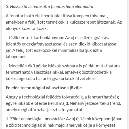
3. Hosszú távú hatások a fenntartható életmódra
A fenntartható életmód kialakítása komplex folyamat,
amelyben a felújított termékek is kulcsszerepet játszanak. Az
előnyök közé tartozik:
– Csökkentett karbonlábnyom: Az új eszközök gyártása
jelentős energiafogyasztással és szén-dioxid-kibocsátással
jár. A felújított eszközökkel minimalizálhatjuk ezt a
lábnyomot.
– Modellértékű példa: Mások számára is példát mutathatunk
fenntartható választásainkkal, amelyek ösztönözhetik a
közösségeket a hasonló gyakorlatok átvételére.
Felelős technológiai választások jövője
Ahogy a technológiai fejlődés folytatódik, a fenntarthatóság
egyre inkább előtérbe kerül majd. Néhány jelzésértékű trend,
amely meghatározhatja ezt a folyamatot:
1. Zöld technológiai innovációk: Az új újítások középpontjában
a zöld technológiák állnak majd, amelyek célja a környezeti