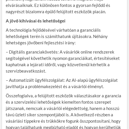
elvárásaiknak. Ez különösen fontos a gyorsan fejlődő és
nagyrészt bizalomra épülő felújított eszközök piacán.
A jövő kihívásai és lehetőségei
A technológia fejlődésével várhatóan a garanciális
lehetőségek terén is számíthatunk újításokra. Néhány
lehetséges jövőbeni fejlesztési irány:
– Digitális garanciakövetés: A vásárlók online rendszerek
segítségével követhetik nyomon garanciáikat, értesítéseket
kaphatnak a lejárati időről, vagy közvetlenül kérhetik a
szervizbeavatkozást.
– Automatizált ügyfélszolgálat: Az AI-alapú ügyfélszolgálat
javíthatja a problémakezelést és a vásárlói élményt.
Összefoglalva, a felújított eszközök választásakor a garancia
és a szervizelési lehetőségek kiemelten fontos szerepet
játszanak, nemcsak a vásárlói elégedettség, hanem a hosszú
távú üzleti siker szempontjából is. A következő részben a
vásárlási tippekre és trükkökre fogunk összpontosítani, hogy
hogyan találhatunk megbízható eladót és hogyan kerülhetjük