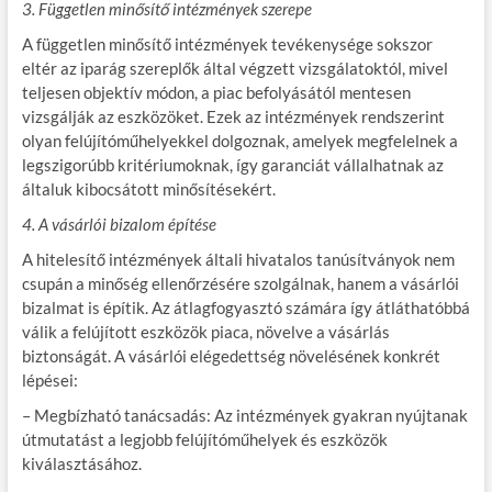
3. Független minősítő intézmények szerepe
A független minősítő intézmények tevékenysége sokszor
eltér az iparág szereplők által végzett vizsgálatoktól, mivel
teljesen objektív módon, a piac befolyásától mentesen
vizsgálják az eszközöket. Ezek az intézmények rendszerint
olyan felújítóműhelyekkel dolgoznak, amelyek megfelelnek a
legszigorúbb kritériumoknak, így garanciát vállalhatnak az
általuk kibocsátott minősítésekért.
4. A vásárlói bizalom építése
A hitelesítő intézmények általi hivatalos tanúsítványok nem
csupán a minőség ellenőrzésére szolgálnak, hanem a vásárlói
bizalmat is építik. Az átlagfogyasztó számára így átláthatóbbá
válik a felújított eszközök piaca, növelve a vásárlás
biztonságát. A vásárlói elégedettség növelésének konkrét
lépései:
– Megbízható tanácsadás: Az intézmények gyakran nyújtanak
útmutatást a legjobb felújítóműhelyek és eszközök
kiválasztásához.