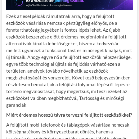
Ezek az esetpéldák rámutatnak arra, hogy a felújított
eszközök vásárlása nemcsak pénzügyileg előnyös, de a
fenntarthatóság jegyében is fontos lépés lehet. Az újabb
eszközök beszerzése előtt érdemes megfontolni a felújított
alternatívák kínálta lehetőségeket, hiszen a kedvező ár
mellett ugyanazt a funkcionalitást és minőséget kínálják, mint
új társaik. Ahogy egyre nő a felújított eszközök népszerűsége,
egyre több technológiai újítás és fejlődés várható ezen a
területen, amelyek tovább növelhetik az eszközök
megbízhatóságát és vonzerejét. Következő bejegyzésünkben
részletesen bemutatjuk a felújítási folyamat lépésről lépésre
történő megvalósítását, hogy megértsük, mi teszi ezeket az
eszközöket valóban megbízhatóvá., Tartósság és minőségi
garanciák
Miért érdemes hosszú távra tervezni felújított eszközökkel?
A felújított mobiltelefonok és táblagépek vásárlása nemcsak
költséghatékony és környezetbarát döntés, hanem a
tartósság és a minőségi garanciák szempontjából is előnyös