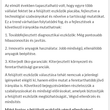
Az elmúlt években tapasztalható volt, hogy egyre több
vállalat fektet be a felújított eszközök piacába, fejlesztve a
technológiai szabványokat és növelve a tartóssági mutatókat.
Ez a trend várhatóan folytatódni fog, és a fejlesztések a
következő irányokba mutathatnak:
1. Továbbfejlesztett diagnosztikai eszközök: Még pontosabb
hibaazonosítás és javítás.
2. Innovatív anyagok használata: Jobb minőségű, ellenállóbb
anyagok beépítése.
3. Kiterjedt öko-garanciák: Kiterjesztett környezeti és
fenntarthatósági garanciák.
A felújított eszközök választása tehát nemcsak a jelenlegi
igényeket elégíti ki, hanem előre mutat a fenntarthatóbb jövő
irányába is. Következő bejegyzésünkben részletezzük a
szabályozásokat és minőségi előírásokat, amelyek biztosítják
a felújított eszközök megbízhatóságát., Végső ellenőrzés és
minősítés
Miért fontos a felújított eszközök végső ellenőrzése?