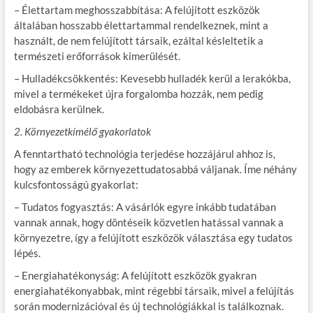
– Élettartam meghosszabbítása: A felújított eszközök
általában hosszabb élettartammal rendelkeznek, mint a
használt, de nem felújított társaik, ezáltal késleltetik a
természeti erőforrások kimerülését.
– Hulladékcsökkentés: Kevesebb hulladék kerül a lerakókba,
mivel a termékeket újra forgalomba hozzák, nem pedig
eldobásra kerülnek.
2. Környezetkímélő gyakorlatok
A fenntartható technológia terjedése hozzájárul ahhoz is,
hogy az emberek környezettudatosabbá váljanak. Íme néhány
kulcsfontosságú gyakorlat:
– Tudatos fogyasztás: A vásárlók egyre inkább tudatában
vannak annak, hogy döntéseik közvetlen hatással vannak a
környezetre, így a felújított eszközök választása egy tudatos
lépés.
– Energiahatékonyság: A felújított eszközök gyakran
energiahatékonyabbak, mint régebbi társaik, mivel a felújítás
során modernizációval és új technológiákkal is találkoznak.