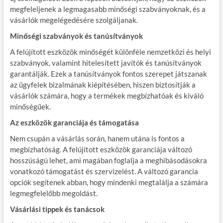
megfeleljenek a legmagasabb minőségi szabványoknak, és a
vásárlók megelégedésére szolgáljanak.
Minőségi szabványok és tanúsítványok
A felújított eszközök minőségét különféle nemzetközi és helyi
szabványok, valamint hitelesített javítók és tanúsítványok
garantálják. Ezek a tanúsítványok fontos szerepet játszanak
az ügyfelek bizalmának kiépítésében, hiszen biztosítják a
vásárlók számára, hogy a termékek megbízhatóak és kiváló
minőségűek.
Az eszközök garanciája és támogatása
Nem csupán a vásárlás során, hanem utána is fontos a
megbízhatóság. A felújított eszközök garanciája változó
hosszúságú lehet, ami magában foglalja a meghibásodásokra
vonatkozó támogatást és szervizelést. A változó garancia
opciók segítenek abban, hogy mindenki megtalálja a számára
legmegfelelőbb megoldást.
Vásárlási tippek és tanácsok