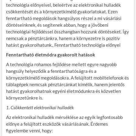
technológia előnyeivel, beleértve az elektronikai hulladék
csökkentését és a környezetkímélő gyakorlatokat. Ezen
fenntartható megoldások hangsúlyos részei a mi vásárlási
döntéseinknek, és segítenek abban, hogy a jövőbeni
technológiai fejlődéssel összhangban hozzunk döntéseket. Így
nemcsak a pénztárcánkra, hanem a környezetre is pozitív
hatást gyakorolhatunk., Fenntartható technológia előnyei
Fenntartható életmódra gyakorolt hatások
A technológia rohamos fejlődése mellett egyre nagyobb
hangsúly helyeződik a fenntarthatóságra és a
környezetkímélő megoldásokra. A felújított mobiltelefonok és
táblagépek nemcsak pénztárcánkat kímélik, hanem jelentős
hatást gyakorolhatnak egyéni életmódunkra és közvetlen
környezetünkre is.
1. Csökkentett elektronikai hulladék
Az elektronikai hulladék mérséklése az egyik legfontosabb
előnye a felújított eszközök vásárlásának. Érdemes
figyelembe venni, hogy: