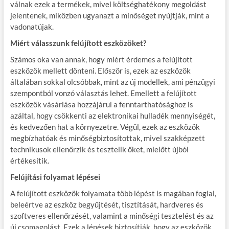
válnak ezek a termékek, mivel költséghatékony megoldást
jelentenek, miközben ugyanazt a minőséget nyújtják, mint a
vadonatújak.
Miért válasszunk felújított eszközöket?
Számos oka van annak, hogy miért érdemes a felújított
eszközök mellett dönteni. Először is, ezek az eszközök
általában sokkal olcsóbbak, mint az új modellek, ami pénzügyi
szempontból vonzó választás lehet. Emellett a felújított
eszközök vásárlása hozzájárul a fenntarthatósághoz is
azáltal, hogy csökkenti az elektronikai hulladék mennyiségét,
és kedvezően hat a környezetre. Végül, ezek az eszközök
megbízhatóak és minőségbiztosítottak, mivel szakképzett
technikusok ellenőrzik és tesztelik őket, mielőtt újból
értékesítik.
Felújítási folyamat lépései
A felújított eszközök folyamata több lépést is magában foglal,
beleértve az eszköz begyűjtését, tisztítását, hardveres és
szoftveres ellenőrzését, valamint a minőségi tesztelést és az
új csomagolást. Ezek a lépések biztosítják, hogy az eszközök