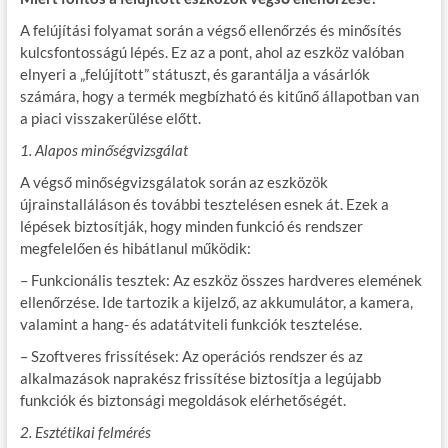
A felújítási folyamat során a végső ellenőrzés és minősítés
kulcsfontosságú lépés. Ez az a pont, ahol az eszköz valóban
elnyeri a „felújított” státuszt, és garantálja a vásárlók
számára, hogy a termék megbízható és kitűnő állapotban van
a piaci visszakerülése előtt.
1. Alapos minőségvizsgálat
A végső minőségvizsgálatok során az eszközök
újrainstalláláson és további tesztelésen esnek át. Ezek a
lépések biztosítják, hogy minden funkció és rendszer
megfelelően és hibátlanul működik:
– Funkcionális tesztek: Az eszköz összes hardveres elemének
ellenőrzése. Ide tartozik a kijelző, az akkumulátor, a kamera,
valamint a hang- és adatátviteli funkciók tesztelése.
– Szoftveres frissítések: Az operációs rendszer és az
alkalmazások naprakész frissítése biztosítja a legújabb
funkciók és biztonsági megoldások elérhetőségét.
2. Esztétikai felmérés