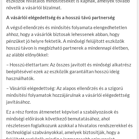
eszközök hivatalos minősítéseket is kapnak, amelyek tovább
növelik a vásárlói bizalmat.
A vásárlói elégedettség és a hosszú távú partnerség
A végső ellenőrzés és minősítés folyamata elengedhetetlen
ahhoz, hogy a vásárlók biztosak lehessenek abban, hogy
pénzüket jó helyre fektetik. A minőségi felújított eszközök
hosszú távon is megbízható partnerek a mindennapi életben,
az alábbi előnyökkel:
– Hosszú élettartam: Az összes javított és minőségi alkatrész
beépítésével ezek az eszközök garantáltan hosszú ideig
használhatók.
– Vásárlói elégedettség: Az alapos ellenőrzés és a szigorú
minősítési folyamatok hozzájárulnak a vásárlói elégedettség
javításához.
Ez a rész fontos átmenetet képvisel a szabályozások és
minőségi előírások következő bemutatásához, ahol
részletesen foglalkozunk azokkal a hivatalos rendszerekkel és
technológiai szabványokkal, amelyek biztosítják, hogy a