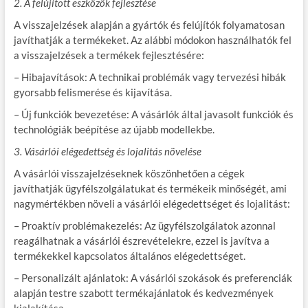
2. A felújított eszközök fejlesztése
A visszajelzések alapján a gyártók és felújítók folyamatosan
javíthatják a termékeket. Az alábbi módokon használhatók fel
a visszajelzések a termékek fejlesztésére:
– Hibajavítások: A technikai problémák vagy tervezési hibák
gyorsabb felismerése és kijavítása.
– Új funkciók bevezetése: A vásárlók által javasolt funkciók és
technológiák beépítése az újabb modellekbe.
3. Vásárlói elégedettség és lojalitás növelése
A vásárlói visszajelzéseknek köszönhetően a cégek
javíthatják ügyfélszolgálatukat és termékeik minőségét, ami
nagymértékben növeli a vásárlói elégedettséget és lojalitást:
– Proaktív problémakezelés: Az ügyfélszolgálatok azonnal
reagálhatnak a vásárlói észrevételekre, ezzel is javítva a
termékekkel kapcsolatos általános elégedettséget.
– Personalizált ajánlatok: A vásárlói szokások és preferenciák
alapján testre szabott termékajánlatok és kedvezmények