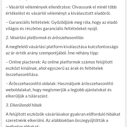
– Vásárlói vélemények ellenőrzése: Olvassunk el minél több
értékelést és vásárlói véleményt a kiválasztott eladóról.
– Garanciális feltételek: Győződjünk meg róla, hogy az eladó
világos és részletes garanciális feltételeket nyújt.
2. Vásárlási platformok és árösszehasonlítás
A megfelelő vásárlási platform kiválasztása kulcsfontosságú
az ár-érték arány szempontjából. Íme néhány tipp:
– Online piacterek: Az online platformok számos felújított
eszközt kínálnak, ahol egyszerű az árak és feltételek
összehasonlítása.
– Árösszehasonlító oldalak: Használjunk árösszehasonlító
weboldalakat, hogy megismerjük a legjobb ajánlatokat és
elkerüljük a túlárazást.
3. Elkerülendő hibák
A felújított eszközök vásárlásakor gyakran előforduló hibákat
szeretnénk elkerülni. Az alábbiakban összegyűjtöttük a
legfontosabbakat: