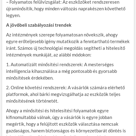
– Folyamatos felülvizsgálat: Az eszközöket rendszeresen
újraminősítik, hogy minden változás naprakészen követhető
legyen.
A jövőbeli szabályozási trendek
Az intézmények szerepe folyamatosan növekszik, ahogy
egyre erőteljesebb igény mutatkozik a fenntartható termékek
iránt. Számos új technológiai megoldás segítheti a hitelesítő
intézmények munkáját, az alábbi módokon:
1. Automatizált minősítési rendszerek: A mesterséges
intelligencia kihasználása a még pontosabb és gyorsabb
minősítések érdekében.
2. Online követési rendszerek: A vásárlók számára elérhető
platformok, ahol bárki megvizsgálhatja az eszközök teljes
minősítésének történetét.
Ahogy a minősítési és hitelesítési folyamatok egyre
kifinomultabbá válnak, úgy a vásárlók is egyre jobban
megértik, hogy a felújított eszközök választása nemcsak
gazdaságos, hanem biztonságos és környezetbarát döntés is