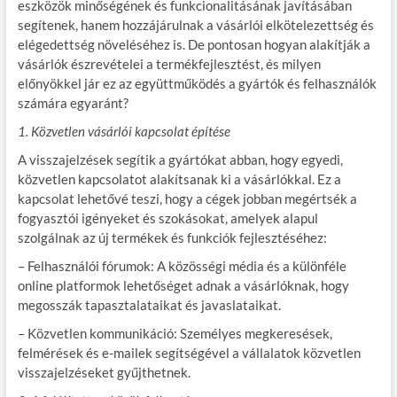
eszközök minőségének és funkcionalitásának javításában
segítenek, hanem hozzájárulnak a vásárlói elkötelezettség és
elégedettség növeléséhez is. De pontosan hogyan alakítják a
vásárlók észrevételei a termékfejlesztést, és milyen
előnyökkel jár ez az együttműködés a gyártók és felhasználók
számára egyaránt?
1. Közvetlen vásárlói kapcsolat építése
A visszajelzések segítik a gyártókat abban, hogy egyedi,
közvetlen kapcsolatot alakítsanak ki a vásárlókkal. Ez a
kapcsolat lehetővé teszi, hogy a cégek jobban megértsék a
fogyasztói igényeket és szokásokat, amelyek alapul
szolgálnak az új termékek és funkciók fejlesztéséhez:
– Felhasználói fórumok: A közösségi média és a különféle
online platformok lehetőséget adnak a vásárlóknak, hogy
megosszák tapasztalataikat és javaslataikat.
– Közvetlen kommunikáció: Személyes megkeresések,
felmérések és e-mailek segítségével a vállalatok közvetlen
visszajelzéseket gyűjthetnek.