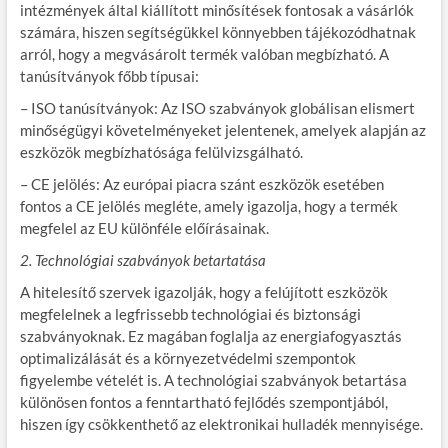
intézmények által kiállított minősítések fontosak a vásárlók
számára, hiszen segítségükkel könnyebben tájékozódhatnak
arról, hogy a megvásárolt termék valóban megbízható. A
tanúsítványok főbb típusai:
– ISO tanúsítványok: Az ISO szabványok globálisan elismert
minőségügyi követelményeket jelentenek, amelyek alapján az
eszközök megbízhatósága felülvizsgálható.
– CE jelölés: Az európai piacra szánt eszközök esetében
fontos a CE jelölés megléte, amely igazolja, hogy a termék
megfelel az EU különféle előírásainak.
2. Technológiai szabványok betartatása
A hitelesítő szervek igazolják, hogy a felújított eszközök
megfelelnek a legfrissebb technológiai és biztonsági
szabványoknak. Ez magában foglalja az energiafogyasztás
optimalizálását és a környezetvédelmi szempontok
figyelembe vételét is. A technológiai szabványok betartása
különösen fontos a fenntartható fejlődés szempontjából,
hiszen így csökkenthető az elektronikai hulladék mennyisége.