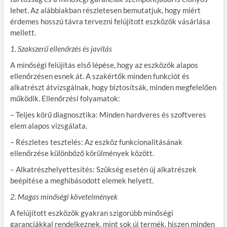
lehet. Az alábbiakban részletesen bemutatjuk, hogy miért
érdemes hosszú távra tervezni felújított eszközök vásárlása
mellett.
1. Szakszerű ellenőrzés és javítás
A minőségi felújítás első lépése, hogy az eszközök alapos
ellenőrzésen esnek át. A szakértők minden funkciót és
alkatrészt átvizsgálnak, hogy biztosítsák, minden megfelelően
működik. Ellenőrzési folyamatok:
– Teljes körű diagnosztika: Minden hardveres és szoftveres
elem alapos vizsgálata.
– Részletes tesztelés: Az eszköz funkcionalitásának
ellenőrzése különböző körülmények között.
– Alkatrészhelyettesítés: Szükség esetén új alkatrészek
beépítése a meghibásodott elemek helyett.
2. Magas minőségi követelmények
A felújított eszközök gyakran szigorúbb minőségi
garanciákkal rendelkeznek, mint sok új termék, hiszen minden