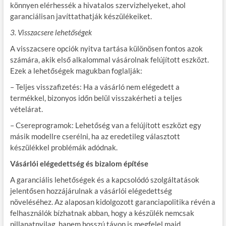
könnyen elérhessék a hivatalos szervizhelyeket, ahol
garanciálisan javíttathatják készülékeiket.
3. Visszacsere lehetőségek
A visszacsere opciók nyitva tartása különösen fontos azok
számára, akik első alkalommal vásárolnak felújított eszközt.
Ezek a lehetőségek magukban foglalják:
– Teljes visszafizetés: Ha a vásárló nem elégedett a
termékkel, bizonyos időn belül visszakérheti a teljes
vételárat.
– Csereprogramok: Lehetőség van a felújított eszközt egy
másik modellre cserélni, ha az eredetileg választott
készülékkel problémák adódnak.
Vásárlói elégedettség és bizalom építése
A garanciális lehetőségek és a kapcsolódó szolgáltatások
jelentősen hozzájárulnak a vásárlói elégedettség
növeléséhez. Az alaposan kidolgozott garanciapolitika révén a
felhasználók bízhatnak abban, hogy a készülék nemcsak
pillanatnyilag, hanem hosszú távon is megfelel majd