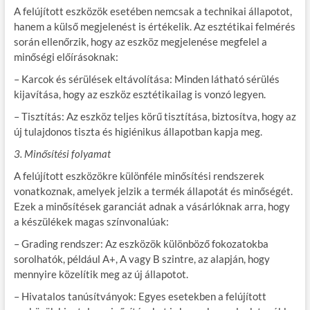
A felújított eszközök esetében nemcsak a technikai állapotot,
hanem a külső megjelenést is értékelik. Az esztétikai felmérés
során ellenőrzik, hogy az eszköz megjelenése megfelel a
minőségi előírásoknak:
– Karcok és sérülések eltávolítása: Minden látható sérülés
kijavítása, hogy az eszköz esztétikailag is vonzó legyen.
– Tisztítás: Az eszköz teljes körű tisztítása, biztosítva, hogy az
új tulajdonos tiszta és higiénikus állapotban kapja meg.
3. Minősítési folyamat
A felújított eszközökre különféle minősítési rendszerek
vonatkoznak, amelyek jelzik a termék állapotát és minőségét.
Ezek a minősítések garanciát adnak a vásárlóknak arra, hogy
a készülékek magas színvonalúak:
– Grading rendszer: Az eszközök különböző fokozatokba
sorolhatók, például A+, A vagy B szintre, az alapján, hogy
mennyire közelítik meg az új állapotot.
– Hivatalos tanúsítványok: Egyes esetekben a felújított