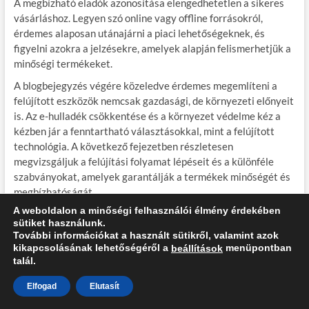
A megbízható eladók azonosítása elengedhetetlen a sikeres
vásárláshoz. Legyen szó online vagy offline forrásokról,
érdemes alaposan utánajárni a piaci lehetőségeknek, és
figyelni azokra a jelzésekre, amelyek alapján felismerhetjük a
minőségi termékeket.
A blogbejegyzés végére közeledve érdemes megemlíteni a
felújított eszközök nemcsak gazdasági, de környezeti előnyeit
is. Az e-hulladék csökkentése és a környezet védelme kéz a
kézben jár a fenntartható választásokkal, mint a felújított
technológia. A következő fejezetben részletesen
megvizsgáljuk a felújítási folyamat lépéseit és a különféle
szabványokat, amelyek garantálják a termékek minőségét és
megbízhatóságát.
A weboldalon a minőségi felhasználói élmény érdekében
A tartalom mesterséges intelligencia segítségével készült, emberi ellenőrzéssel.
sütiket használunk.
A cikkben szereplő információk tájékoztató jellegűek, nem minősülnek szakmai
További információkat a használt sütikről, valamint azok
tanácsadásnak, és nem helyettesítik a gyártók hivatalos dokumentációját.
kikapcsolásának lehetőségéről a
menüpontban
beállítások
talál.
Bejegyzés
E
K
Előző
Következő
Elfogad
Elutasít
l
ö
Okostelefonok piacának
Google Pixel 3 – mindig