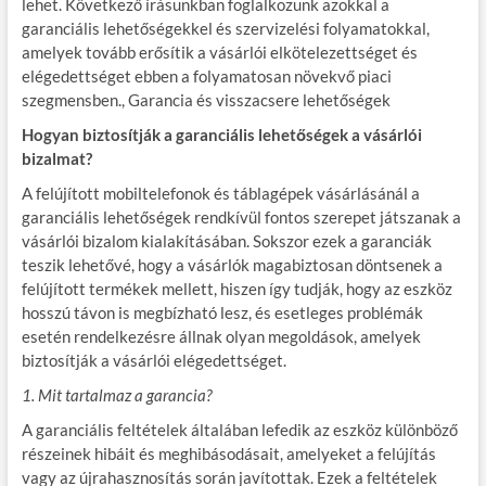
lehet. Következő írásunkban foglalkozunk azokkal a
garanciális lehetőségekkel és szervizelési folyamatokkal,
amelyek tovább erősítik a vásárlói elkötelezettséget és
elégedettséget ebben a folyamatosan növekvő piaci
szegmensben., Garancia és visszacsere lehetőségek
Hogyan biztosítják a garanciális lehetőségek a vásárlói
bizalmat?
A felújított mobiltelefonok és táblagépek vásárlásánál a
garanciális lehetőségek rendkívül fontos szerepet játszanak a
vásárlói bizalom kialakításában. Sokszor ezek a garanciák
teszik lehetővé, hogy a vásárlók magabiztosan döntsenek a
felújított termékek mellett, hiszen így tudják, hogy az eszköz
hosszú távon is megbízható lesz, és esetleges problémák
esetén rendelkezésre állnak olyan megoldások, amelyek
biztosítják a vásárlói elégedettséget.
1. Mit tartalmaz a garancia?
A garanciális feltételek általában lefedik az eszköz különböző
részeinek hibáit és meghibásodásait, amelyeket a felújítás
vagy az újrahasznosítás során javítottak. Ezek a feltételek