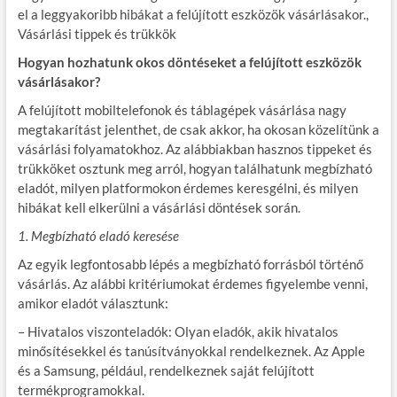
el a leggyakoribb hibákat a felújított eszközök vásárlásakor.,
Vásárlási tippek és trükkök
Hogyan hozhatunk okos döntéseket a felújított eszközök
vásárlásakor?
A felújított mobiltelefonok és táblagépek vásárlása nagy
megtakarítást jelenthet, de csak akkor, ha okosan közelítünk a
vásárlási folyamatokhoz. Az alábbiakban hasznos tippeket és
trükköket osztunk meg arról, hogyan találhatunk megbízható
eladót, milyen platformokon érdemes keresgélni, és milyen
hibákat kell elkerülni a vásárlási döntések során.
1. Megbízható eladó keresése
Az egyik legfontosabb lépés a megbízható forrásból történő
vásárlás. Az alábbi kritériumokat érdemes figyelembe venni,
amikor eladót választunk:
– Hivatalos viszonteladók: Olyan eladók, akik hivatalos
minősítésekkel és tanúsítványokkal rendelkeznek. Az Apple
és a Samsung, például, rendelkeznek saját felújított
termékprogramokkal.