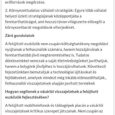
erőforrások megőrzése.
2. Környezettudatos vállalati stratégiák: Egyre több vállalat
helyezi üzleti stratégiájának középpontjába a
fenntarthatóságot, ami hosszú távon világszerte elősegíti a
környezetbarát megoldások elterjedését.
Záró gondolatok
A felújított eszközök nem csupán költséghatékony megoldást
nyújtanak a felhasználók számára, hanem hozzájárulnak a
fenntarthatóbb jövő megteremtéséhez is. Tudatos
döntéseinkkel nemcsak a saját életminőségünket javíthatjuk,
hanem a bolygónk jövőjéhez is hozzájárulhatunk. Következő
fejezetünkben bemutatjuk a technológiai újításokat és
fejlődéseket, amelyek mindezt még inkább előmozdíthatják.,
Felhasználói visszajelzések alapján javított termékek
Hogyan segítenek a vásárlói visszajelzések a felújított
eszközök fejlesztésében?
A felújított mobiltelefonok és táblagépek piacán a vásárlói
visszajelzések kritikus szerepet játszanak. Nem csupán az