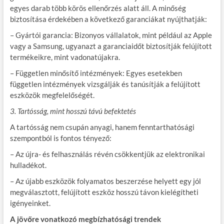
egyes darab több körös ellenőrzés alatt áll. A minőség
biztosítása érdekében a következő garanciákat nyújthatják:
– Gyártói garancia: Bizonyos vállalatok, mint például az Apple
vagy a Samsung, ugyanazt a garanciaidőt biztosítják felújított
termékeikre, mint vadonatújakra.
– Független minősítő intézmények: Egyes esetekben
független intézmények vizsgálják és tanúsítják a felújított
eszközök megfelelőségét.
3. Tartósság, mint hosszú távú befektetés
A tartósság nem csupán anyagi, hanem fenntarthatósági
szempontból is fontos tényező:
– Az újra- és felhasználás révén csökkentjük az elektronikai
hulladékot.
– Az újabb eszközök folyamatos beszerzése helyett egy jól
megválasztott, felújított eszköz hosszú távon kielégítheti
igényeinket.
A jövőre vonatkozó megbízhatósági trendek