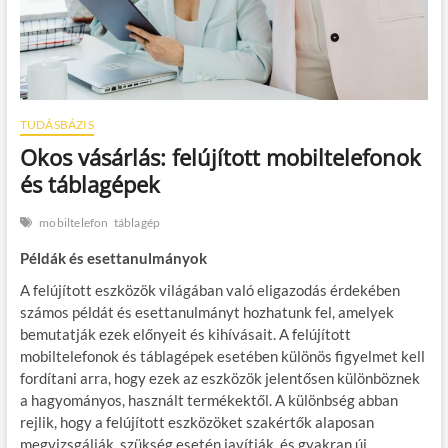
TUDÁSBÁZIS
Okos vásárlás: felújított mobiltelefonok
és táblagépek
mobiltelefon
táblagép
Példák és esettanulmányok
A felújított eszközök világában való eligazodás érdekében
számos példát és esettanulmányt hozhatunk fel, amelyek
bemutatják ezek előnyeit és kihívásait. A felújított
mobiltelefonok és táblagépek esetében különös figyelmet kell
fordítani arra, hogy ezek az eszközök jelentősen különböznek
a hagyományos, használt termékektől. A különbség abban
rejlik, hogy a felújított eszközöket szakértők alaposan
megvizsgálják, szükség esetén javítják, és gyakran új