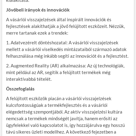
kialakítása.
Jövőbeli irányok és innovációk
A vásárlói visszajelzések által inspirált innovációk és
fejlesztések alakíthatják a jövő felújított eszközeit. Nézzük,
merre tartanak ezek a trendek:
1. Adatvezérelt döntéshozatal: A vásárlói visszajelzések
mellett a vásárlói viselkedés mintázataiból származó adatok
felhasználása még inkább segíti az innovációt és a fejlesztést.
2. Augmented Reality (AR) alkalmazása: Az új technológiák,
mint például az AR, segítik a felújított termékek még
interaktívabbá tételét.
Összefoglalás
A felújított eszközök piacán a vásárlói visszajelzések
kulcsfontosságúak a termékfejlesztés és a vásárlói
elégedettség szempontjából. Az aktív visszajelzési kultúra
nemcsak a termékek minőségét javítja, hanem erősíti az
ügyfelekkel való kapcsolatot is, így hozzájárulva egy hosszú
távú sikeres üzleti modellhez. A következő fejezetben a