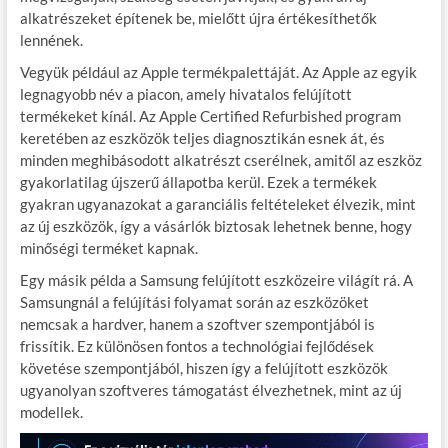
alkatrészeket építenek be, mielőtt újra értékesíthetők
lennének.
Vegyük például az Apple termékpalettáját. Az Apple az egyik
legnagyobb név a piacon, amely hivatalos felújított
termékeket kínál. Az Apple Certified Refurbished program
keretében az eszközök teljes diagnosztikán esnek át, és
minden meghibásodott alkatrészt cserélnek, amitől az eszköz
gyakorlatilag újszerű állapotba kerül. Ezek a termékek
gyakran ugyanazokat a garanciális feltételeket élvezik, mint
az új eszközök, így a vásárlók biztosak lehetnek benne, hogy
minőségi terméket kapnak.
Egy másik példa a Samsung felújított eszközeire világít rá. A
Samsungnál a felújítási folyamat során az eszközöket
nemcsak a hardver, hanem a szoftver szempontjából is
frissítik. Ez különösen fontos a technológiai fejlődések
követése szempontjából, hiszen így a felújított eszközök
ugyanolyan szoftveres támogatást élvezhetnek, mint az új
modellek.