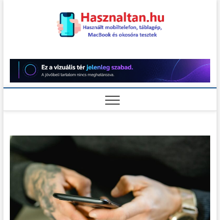
Skip
to
content
Használt
HASZNÁLT MOBILTELEFON,
TÁBLAGÉP, MACBOOK ÉS
OKOSÓRA TESZTEK
teszt