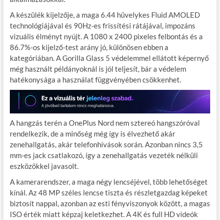
A készülék kijelzője, a maga 6.44 hüvelykes Fluid AMOLED
technológiájával és 90Hz-es frissítési rátájával, impozáns
vizuális élményt nyújt. A 1080 x 2400 pixeles felbontás és a
86.7%-os kijelző-test arány jó, különösen ebben a
kategóriában. A Gorilla Glass 5 védelemmel ellátott képernyő
még használt példányoknál is jól teljesít, bár a védelem
hatékonysága a használat függvényében csökkenhet.
A hangzás terén a OnePlus Nord nem sztereó hangszóróval
rendelkezik, de a minőség még így is élvezhető akár
zenehallgatás, akár telefonhívások során. Azonban nincs 3,5
mm-es jack csatlakozó, így a zenehallgatás vezeték nélküli
eszközökkel javasolt.
A kamerarendszer, a maga négy lencséjével, több lehetőséget
kínál. Az 48 MP széles lencse tiszta és részletgazdag képeket
biztosít nappal, azonban az esti fényviszonyok között, a magas
ISO érték miatt képzaj keletkezhet. A 4K és full HD videók