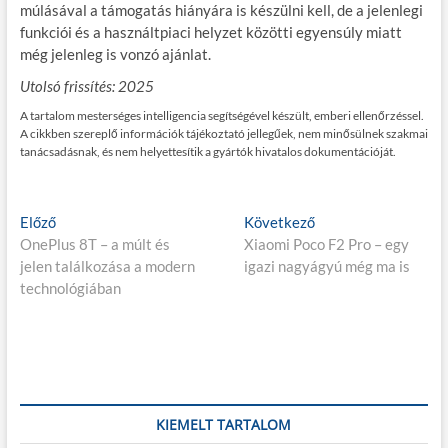
múlásával a támogatás hiányára is készülni kell, de a jelenlegi
funkciói és a használtpiaci helyzet közötti egyensúly miatt
még jelenleg is vonzó ajánlat.
Utolsó frissítés: 2025
A tartalom mesterséges intelligencia segítségével készült, emberi ellenőrzéssel.
A cikkben szereplő információk tájékoztató jellegűek, nem minősülnek szakmai
tanácsadásnak, és nem helyettesítik a gyártók hivatalos dokumentációját.
Bejegyzés
E
K
Előző
Következő
l
ö
OnePlus 8T – a múlt és
Xiaomi Poco F2 Pro – egy
navigáció
ő
v
jelen találkozása a modern
igazi nagyágyú még ma is
z
e
technológiában
ő
t
p
k
o
e
s
z
t
ő
:
p
KIEMELT TARTALOM
o