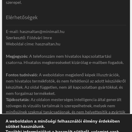
szerepel.
Elérhetőségek
E-mail: hasznaltan@minimail.hu
Szerkesztő: Földvári Imre
Weboldal címe: hasznaltan.hu
Megjegyzés:
A telefonszám nem hivatalos kapcsolattartási
csatorna. Hivatalos megkereséseket kizárólag e-mailben fogadok.
Fontos tudnivaló:
A weboldalon megjelenő képek illusztrációk,
nem hivatalos termékfotók, és nem feltétlenül az adott készülékről
készültek. Az oldal független, nem áll kapcsolatban gyártókkal, és
nem forgalmaz termékeket.
Tájékoztatás:
Az oldalon mesterséges intelligencia által generált
szöveges és vizuális tartalmak is szerepelhetnek, melyek nem
minősülnek szakmai tanácsadásnak, és nem helyettesítik a gyártók
hivatalos dokumentációját. Részletek a jogi nyilatkozatban.
A weboldalon a minőségi felhasználói élmény érdekében
sütiket használunk.
Jogi nyilatkozat
További információkat a használt sütikről, valamint azok