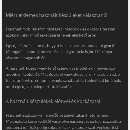
Miért érdemes használt készüléket választani?
Használt mobiltelefon, táblagép, MacBook és okosóra tesztek –
azoknak, akik minőséget szeretnének elérhető áron.
Egy új készülék előnye, hogy friss hardvert és hosszabb gyártói
támogatást kapunk hozzá, ráadásul garancia is jár. Hátránya
viszont a magasabb ár.
A használt, közép- vagy felsőkategóriás modellek – legyen szó
mobilról, tabletről, MacBookról vagy okosóráról – gyakran jobb
teljesítményt, prémium anyaghasználatot és funkciókat kínálnak,
mint egy új, de belépőszintű készülék.
A használt készülékek előnyei és kockázatai
Használt eszközökkel jelentős összeget takaríthatunk meg.
Megbízható kereskedőtől vásárolva garancia is járhat hozzájuk, a
népszerű márkák pedig sokszor évekig kapnak szoftverfrissítést.