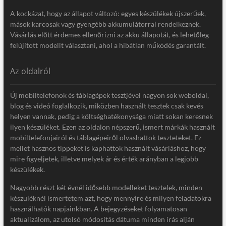
A kockázat, hogy az állapot változó: egyes készülékek újszerűek,
mások karcosak vagy gyengébb akkumulátorral rendelkeznek.
Vásárlás előtt érdemes ellenőrizni az akku állapotát, és lehetőleg
felújított modellt választani, ahol a hibátlan működés garantált.
Az oldalról
Új mobiltelefonok és táblagépek tesztjével nagyon sok weboldal,
blog és videó foglalkozik, miközben használt tesztek csak kevés
helyen vannak, pedig a költséghatékonysága miatt sokan keresnek
ilyen készüléket. Ezen az oldalon népszerű, ismert márkák használt
mobiltelefonjairól és táblagépeiről olvashattok teszteteket. Ez
mellet hasznos tippeket is kaphattok használt vásárláshoz, hogy
mire figyeljetek, illetve melyek ár és érték arányban a legjobb
készülékek.
Nagyobb részt két évnél idősebb modelleket tesztelek, minden
készüléknél ismertetem azt, hogy mennyire és milyen feladatokra
használhatók napjainkban. A bejegyzéseket folyamatosan
aktualizálom, az utolsó módosítás dátuma minden írás alján