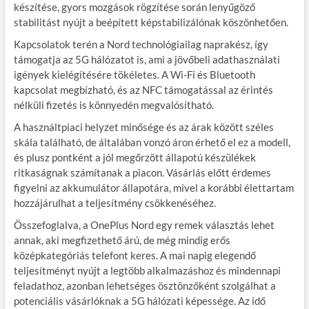
készítése, gyors mozgások rögzítése során lenyűgöző
stabilitást nyújt a beépített képstabilizálónak köszönhetően.
Kapcsolatok terén a Nord technológiailag naprakész, így
támogatja az 5G hálózatot is, ami a jövőbeli adathasználati
igények kielégítésére tökéletes. A Wi-Fi és Bluetooth
kapcsolat megbízható, és az NFC támogatással az érintés
nélküli fizetés is könnyedén megvalósítható.
A használtpiaci helyzet minősége és az árak között széles
skála található, de általában vonzó áron érhető el ez a modell,
és plusz pontként a jól megőrzött állapotú készülékek
ritkaságnak számítanak a piacon. Vásárlás előtt érdemes
figyelni az akkumulátor állapotára, mivel a korábbi élettartam
hozzájárulhat a teljesítmény csökkenéséhez.
Összefoglalva, a OnePlus Nord egy remek választás lehet
annak, aki megfizethető árú, de még mindig erős
középkategóriás telefont keres. A mai napig elegendő
teljesítményt nyújt a legtöbb alkalmazáshoz és mindennapi
feladathoz, azonban lehetséges ösztönzőként szolgálhat a
potenciális vásárlóknak a 5G hálózati képessége. Az idő