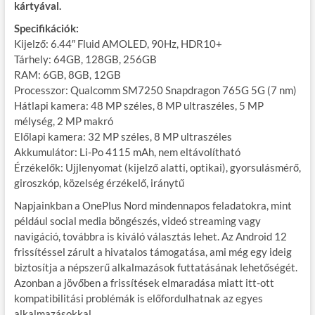
kártyával.
Specifikációk:
Kijelző: 6.44″ Fluid AMOLED, 90Hz, HDR10+
Tárhely: 64GB, 128GB, 256GB
RAM: 6GB, 8GB, 12GB
Processzor: Qualcomm SM7250 Snapdragon 765G 5G (7 nm)
Hátlapi kamera: 48 MP széles, 8 MP ultraszéles, 5 MP
mélység, 2 MP makró
Előlapi kamera: 32 MP széles, 8 MP ultraszéles
Akkumulátor: Li-Po 4115 mAh, nem eltávolítható
Érzékelők: Ujjlenyomat (kijelző alatti, optikai), gyorsulásmérő,
giroszkóp, közelség érzékelő, iránytű
Napjainkban a OnePlus Nord mindennapos feladatokra, mint
például social media böngészés, videó streaming vagy
navigáció, továbbra is kiváló választás lehet. Az Android 12
frissítéssel zárult a hivatalos támogatása, ami még egy ideig
biztosítja a népszerű alkalmazások futtatásának lehetőségét.
Azonban a jövőben a frissítések elmaradása miatt itt-ott
kompatibilitási problémák is előfordulhatnak az egyes
alkalmazásokkal.