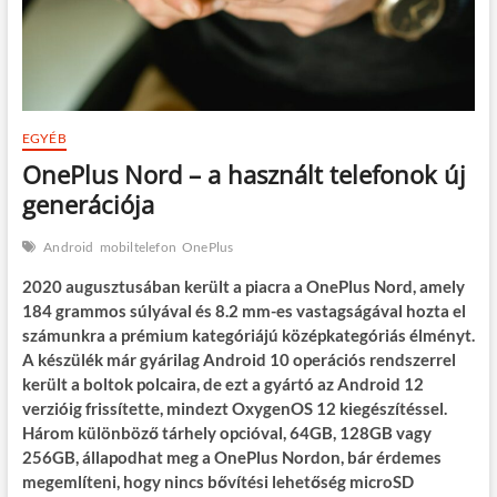
EGYÉB
OnePlus Nord – a használt telefonok új
generációja
Android
mobiltelefon
OnePlus
2020 augusztusában került a piacra a OnePlus Nord, amely
184 grammos súlyával és 8.2 mm-es vastagságával hozta el
számunkra a prémium kategóriájú középkategóriás élményt.
A készülék már gyárilag Android 10 operációs rendszerrel
került a boltok polcaira, de ezt a gyártó az Android 12
verzióig frissítette, mindezt OxygenOS 12 kiegészítéssel.
Három különböző tárhely opcióval, 64GB, 128GB vagy
256GB, állapodhat meg a OnePlus Nordon, bár érdemes
megemlíteni, hogy nincs bővítési lehetőség microSD