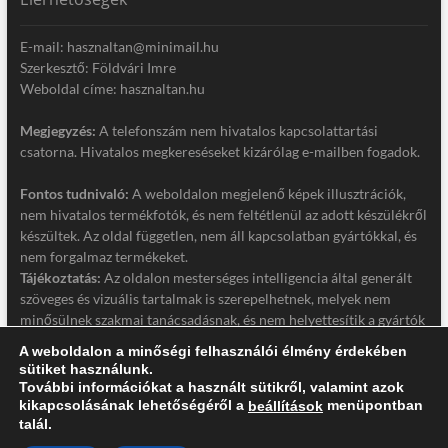
E-mail: hasznaltan@minimail.hu
Szerkesztő: Földvári Imre
Weboldal címe: hasznaltan.hu
Megjegyzés:
A telefonszám nem hivatalos kapcsolattartási
csatorna. Hivatalos megkereséseket kizárólag e-mailben fogadok.
Fontos tudnivaló:
A weboldalon megjelenő képek illusztrációk,
nem hivatalos termékfotók, és nem feltétlenül az adott készülékről
készültek. Az oldal független, nem áll kapcsolatban gyártókkal, és
nem forgalmaz termékeket.
Tájékoztatás:
Az oldalon mesterséges intelligencia által generált
szöveges és vizuális tartalmak is szerepelhetnek, melyek nem
minősülnek szakmai tanácsadásnak, és nem helyettesítik a gyártók
hivatalos dokumentációját. Részletek a jogi nyilatkozatban.
A weboldalon a minőségi felhasználói élmény érdekében
sütiket használunk.
Jogi nyilatkozat
További információkat a használt sütikről, valamint azok
Adatkezelési tájékoztató
kikapcsolásának lehetőségéről a
menüpontban
beállítások
talál.