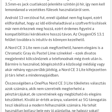
3.5mm-es jack csatlakozó jelenléte szintén jó hír, így nem kell
lemondanod a vezetékes fülesek használatáról sem.
Android 13 verzióval fut, ennél újabbat nem fog kapni, ezért
előfordulhat, hogy az idő előrehaladtával a szoftverfrissítések
már nem érkeznek meg hozzá, ezért érdemes figyelni a
kompatibilitási kérdésekre hosszú távon. Az OxygenOS 13.1
felület továbbra is intuitív és könnyen kezelhető.
A Nord CE 3 Lite nem csak megfizethető, hanem elegáns is a
Chromatic Gray és Pastel Lime színekkel – ezek divatos
megjelenést kölcsönöznek a telefonodnak még évek után is.
Bármire is használod, böngészéstől a közösségi médiáig vagy
akár néhány egyszerűbb játékig, a Nord CE 3 Lite kifejezetten
jó társ lehet a mindennapjaidban.
Összességében a OnePlus Nord CE 3 Lite tökéletes választás
azok számára, akik nem szeretnék megterhelni a
pénztárcájukat, de szeretnének egy megbízható és elegáns
készüléket. Kiváló ár-érték aránya, valamint az 5G támogatás
teszi ideálissá a modern felhasználók számára. Ha tehát
használtan botlasz bele egy jó ajánlatba, ne habozz sokat!