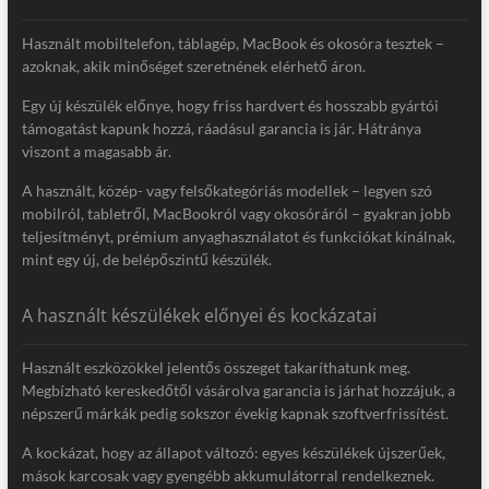
Használt mobiltelefon, táblagép, MacBook és okosóra tesztek –
azoknak, akik minőséget szeretnének elérhető áron.
Egy új készülék előnye, hogy friss hardvert és hosszabb gyártói
támogatást kapunk hozzá, ráadásul garancia is jár. Hátránya
viszont a magasabb ár.
A használt, közép- vagy felsőkategóriás modellek – legyen szó
mobilról, tabletről, MacBookról vagy okosóráról – gyakran jobb
teljesítményt, prémium anyaghasználatot és funkciókat kínálnak,
mint egy új, de belépőszintű készülék.
A használt készülékek előnyei és kockázatai
Használt eszközökkel jelentős összeget takaríthatunk meg.
Megbízható kereskedőtől vásárolva garancia is járhat hozzájuk, a
népszerű márkák pedig sokszor évekig kapnak szoftverfrissítést.
A kockázat, hogy az állapot változó: egyes készülékek újszerűek,
mások karcosak vagy gyengébb akkumulátorral rendelkeznek.