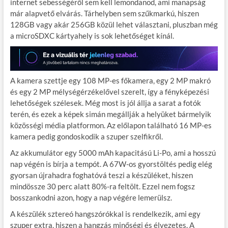
internet sebességéről sem kell lemondanod, ami manapság
már alapvető elvárás. Tárhelyben sem szűkmarkú, hiszen
128GB vagy akár 256GB közül lehet választani, pluszban még
a microSDXC kártyahely is sok lehetőséget kínál.
A kamera szettje egy 108 MP-es főkamera, egy 2 MP makró
és egy 2 MP mélységérzékelővel szerelt, így a fényképezési
lehetőségek szélesek. Még most is jól állja a sarat a fotók
terén, és ezek a képek simán megállják a helyüket bármelyik
közösségi média platformon. Az előlapon található 16 MP-es
kamera pedig gondoskodik a szuper szelfikről.
Az akkumulátor egy 5000 mAh kapacitású Li-Po, ami a hosszú
nap végén is bírja a tempót. A 67W-os gyorstöltés pedig elég
gyorsan újrahadra foghatóvá teszi a készüléket, hiszen
mindössze 30 perc alatt 80%-ra feltölt. Ezzel nem fogsz
bosszankodni azon, hogy a nap végére lemerülsz.
A készülék sztereó hangszórókkal is rendelkezik, ami egy
szuper extra, hiszen a hangzás minőségi és élvezetes. A