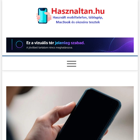
Skip
to
content
Használt
HASZNÁLT MOBILTELEFON,
TÁBLAGÉP, MACBOOK ÉS
OKOSÓRA TESZTEK
teszt