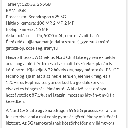
Tárhely: 128GB, 256GB
RAM: 8GB
Processzor: Snapdragon 695 5G
Hátlapi kamera: 108 MP, 2 MP, 2 MP
Előlapi kamera: 16 MP
Akkumulátor: Li-Po, 5000 mAh, nem eltávolítható
Érzékelők: ujjlenyomat (oldalra szerelt), gyorsulásmérő,
giroszkóp, közelség, iránytű
Használt teszt: A OnePlus Nord CE 3 Lite egy remek példa
arra, hogy miért érdemes a használt készülékek piacán is
körülnézni. Kijelzője 6.72 hüvelykes, nagy mérete és IPS LCD
technológiája miatt a színek élethűen jelennek meg, és a
120Hz-es képfrissítés gondoskodik a gördülékeny és
élvezetes böngészési élményről. A kijelző-test aránya
hozzávetőleg 87.1%, ami igazán impozáns látványt nyújt a
kezedben.
A Nord CE 3 Lite egy Snapdragon 695 5G processzorral van
felszerelve, ami a mai napig gyors és gördülékeny működést
biztosít. Az 5G támogatásnak köszönhetően a villámgyors