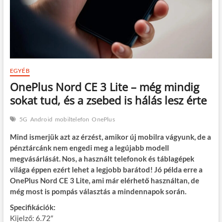
EGYÉB
OnePlus Nord CE 3 Lite – még mindig
sokat tud, és a zsebed is hálás lesz érte
5G
Android
mobiltelefon
OnePlus
Mind ismerjük azt az érzést, amikor új mobilra vágyunk, de a
pénztárcánk nem engedi meg a legújabb modell
megvásárlását. Nos, a használt telefonok és táblagépek
világa éppen ezért lehet a legjobb barátod! Jó példa erre a
OnePlus Nord CE 3 Lite, ami már elérhető használtan, de
még most is pompás választás a mindennapok során.
Specifikációk:
Kijelző: 6.72″