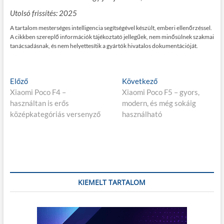
Utolsó frissítés: 2025
A tartalom mesterséges intelligencia segítségével készült, emberi ellenőrzéssel.
A cikkben szereplő információk tájékoztató jellegűek, nem minősülnek szakmai
tanácsadásnak, és nem helyettesítik a gyártók hivatalos dokumentációját.
Bejegyzés
E
K
Előző
Következő
l
ö
Xiaomi Poco F4 –
Xiaomi Poco F5 – gyors,
navigáció
ő
v
használtan is erős
modern, és még sokáig
z
e
középkategóriás versenyző
használható
ő
t
p
k
o
e
s
z
t
ő
:
p
KIEMELT TARTALOM
o
s
t
: