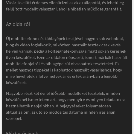
Vásárlás előtt érdemes ellenőrizni az akku állapotát, és lehetőleg
felújított modellt választani, ahol a hibátlan működés garantált.
Az oldalról
Új mobiltelefonok és táblagépek tesztjével nagyon sok weboldal,
blog és videó foglalkozik, miközben használt tesztek csak kevés
helyen vannak, pedig a költséghatékonysága miatt sokan keresnek
ilyen készüléket. Ezen az oldalon népszerű, ismert márkák használt
mobiltelefonjairól és táblagépeiről olvashattok teszteteket. Ez
mellet hasznos tippeket is kaphattok használt vásárláshoz, hogy
mire figyeljetek, illetve melyek ár és érték arányban a legjobb
készülékek.
Nagyobb részt két évnél idősebb modelleket tesztelek, minden
készüléknél ismertetem azt, hogy mennyire és milyen feladatokra
használhatók napjainkban. A bejegyzéseket folyamatosan
aktualizálom, az utolsó módosítás dátuma minden írás alján
szerepel.
Elérhetőségek