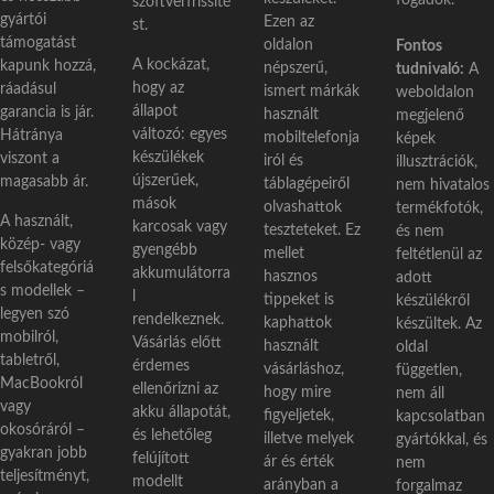
fogadok.
szoftverfrissíté
gyártói
Ezen az
st.
támogatást
oldalon
Fontos
A kockázat,
kapunk hozzá,
népszerű,
tudnivaló:
A
hogy az
ráadásul
ismert márkák
weboldalon
állapot
garancia is jár.
használt
megjelenő
változó: egyes
Hátránya
mobiltelefonja
képek
készülékek
viszont a
iról és
illusztrációk,
újszerűek,
magasabb ár.
táblagépeiről
nem hivatalos
mások
olvashattok
termékfotók,
A használt,
karcosak vagy
teszteteket. Ez
és nem
közép- vagy
gyengébb
mellet
feltétlenül az
felsőkategóriá
akkumulátorra
hasznos
adott
s modellek –
l
tippeket is
készülékről
legyen szó
rendelkeznek.
kaphattok
készültek. Az
mobilról,
Vásárlás előtt
használt
oldal
tabletről,
érdemes
vásárláshoz,
független,
MacBookról
ellenőrizni az
hogy mire
nem áll
vagy
akku állapotát,
figyeljetek,
kapcsolatban
okosóráról –
és lehetőleg
illetve melyek
gyártókkal, és
gyakran jobb
felújított
ár és érték
nem
teljesítményt,
modellt
arányban a
forgalmaz