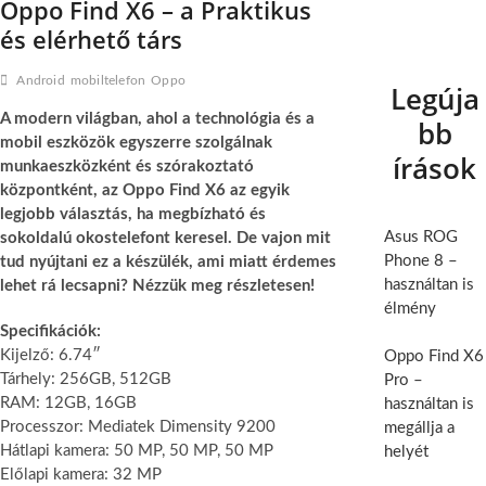
Oppo Find X6 – a Praktikus
és elérhető társ
Android
mobiltelefon
Oppo
Legúja
A modern világban, ahol a technológia és a
bb
mobil eszközök egyszerre szolgálnak
írások
munkaeszközként és szórakoztató
központként, az Oppo Find X6 az egyik
legjobb választás, ha megbízható és
Asus ROG
sokoldalú okostelefont keresel. De vajon mit
Phone 8 –
tud nyújtani ez a készülék, ami miatt érdemes
használtan is
lehet rá lecsapni? Nézzük meg részletesen!
élmény
Specifikációk:
Kijelző: 6.74″
Oppo Find X6
Tárhely: 256GB, 512GB
Pro –
RAM: 12GB, 16GB
használtan is
Processzor: Mediatek Dimensity 9200
megállja a
Hátlapi kamera: 50 MP, 50 MP, 50 MP
helyét
Előlapi kamera: 32 MP