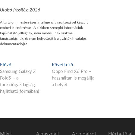
Utolsó frissítés: 2026
A tartalom mesterséges intelligencia segítségével készült,
emberi ellenőrzéssel. A cikkben szereplő információk
tájékoztató jellegűek, nem minősülnek szakmai
tanácsadásnak, és nem helyettesítik a gyártók hivatalos
dokumentációját.
Bejegyzés
E
K
Előző
Következő
l
ö
Samsung Galaxy Z
Oppo Find X6 Pro –
navigáció
ő
v
Fold5 – a
használtan is megállja
z
e
funkciógazdagság
a helyét
ő
t
hajlítható formában!
p
k
o
e
s
z
t
ő
:
p
o
Miért
A használt
Az oldalról
Elérhetősé