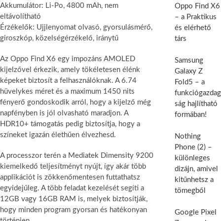
Akkumulátor: Li-Po, 4800 mAh, nem
Oppo Find X6
eltávolítható
– a Praktikus
Érzékelők: Ujjlenyomat olvasó, gyorsulásmérő,
és elérhető
giroszkóp, közelségérzékelő, iránytű
társ
Az Oppo Find X6 egy impozáns AMOLED
Samsung
kijelzővel érkezik, amely tökéletesen élénk
Galaxy Z
képeket biztosít a felhasználóknak. A 6.74
Fold5 – a
hüvelykes méret és a maximum 1450 nits
funkciógazdag
fényerő gondoskodik arról, hogy a kijelző még
ság hajlítható
napfényben is jól olvasható maradjon. A
formában!
HDR10+ támogatás pedig biztosítja, hogy a
színeket igazán élethűen élvezhesd.
Nothing
Phone (2) –
A processzor terén a Mediatek Dimensity 9200
különleges
kiemelkedő teljesítményt nyújt, így akár több
dizájn, amivel
applikációt is zökkenőmentesen futtathatsz
kitűnhetsz a
egyidejűleg. A több feladat kezelését segíti a
tömegből
12GB vagy 16GB RAM is, melyek biztosítják,
hogy minden program gyorsan és hatékonyan
Google Pixel
történjen.