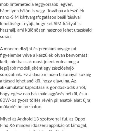
mobilinterneted a leggyorsabb legyen,
bármilyen hálón is vagy. Továbbá a készülék
nano-SIM kártyargafogatásos beállításával
lehetőséget nyújt, hogy két SIM-kártyát is
használj, ami különösen hasznos lehet utazásaid
során.
A modern dizájnt és prémium anyagokat
figyelembe véve a készülék olyan benyomást
kelt, mintha csak most jelent volna meg a
legújabb modelljeként egy zászlóshajó
sorozatnak. Ez a darab minden bizonnyal sokáig
a társad lehet anélkül, hogy elavulna. Az
akkumulátor kapacitása is gondoskodik arról,
hogy egész nap használd aggódás nélkül, és a
80W-os gyors töltés révén pillanatok alatt újra
működésbe hozhatod.
Mivel az Android 13 szoftverrel fut, az Oppo
Find X6 minden időszerű applikációt támogat,