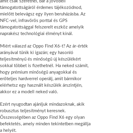
amit csak szeretnél, bár a jövőbeli
támogatottságáról érdemes tájékozódnod,
mielőtt belevágsz egy ilyen beruházásba. Az
NFC-vel, infravörös porttal és GPS
támogatottsággal felszerelt eszköz amelyik
naprakész technológiai élményt kínál.
Miért válaszd az Oppo Find X6-t? Az ár-érték
arányával tűnik ki igazán; egy hasonló
teljesítményű és minőségű új készülékért
sokkal többet is fizethetnél. Ha neked számít,
hogy prémium minőségű anyagokkal és
erőteljes hardverrel operálj, amit bármikor
elérhetsz egy használt készülék árszintjén,
akkor ez a modell neked való.
Ezért nyugodtan ajánljuk mindazoknak, akik
robusztus teljesítményt keresnek.
Összességében az Oppo Find X6 egy olyan
befektetés, amely minden tekintetben megállja
a helyét.