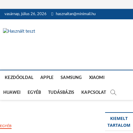
Skip
vasárnap, július 26, 2026
hasznaltan@minimail.hu
to
content
Használt teszt
HASZNÁLT MOBILTELEFON, TÁBLAGÉP, MACBOOK ÉS OKOSÓRA
TESZTEK
KEZDŐOLDAL
APPLE
SAMSUNG
XIAOMI
HUAWEI
EGYÉB
TUDÁSBÁZIS
KAPCSOLAT
KIEMELT
TARTALOM
EGYÉB