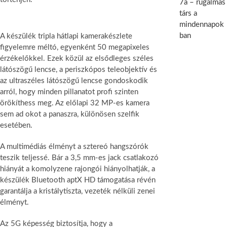
7a – rugalmas
társ a
mindennapok
ban
A készülék tripla hátlapi kamerakészlete
figyelemre méltó, egyenként 50 megapixeles
érzékelőkkel. Ezek közül az elsődleges széles
látószögű lencse, a periszkópos teleobjektív és
az ultraszéles látószögű lencse gondoskodik
arról, hogy minden pillanatot profi szinten
örökíthess meg. Az előlapi 32 MP-es kamera
sem ad okot a panaszra, különösen szelfik
esetében.
A multimédiás élményt a sztereó hangszórók
teszik teljessé. Bár a 3,5 mm-es jack csatlakozó
hiányát a komolyzene rajongói hiányolhatják, a
készülék Bluetooth aptX HD támogatása révén
garantálja a kristálytiszta, vezeték nélküli zenei
élményt.
Az 5G képesség biztosítja, hogy a