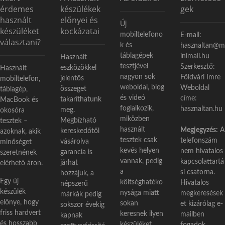
s
érdemes
készülékek
gek
t
használt
előnyei és
Új
:
készüléket
kockázatai
mobiltelefono
E-mail:
választani?
k és
hasznaltan@m
táblagépek
inimail.hu
Használt
tesztjével
Szerkesztő:
eszközökkel
Használt
nagyon sok
Földvári Imre
jelentős
mobiltelefon,
weboldal, blog
Weboldal
összeget
táblagép,
és videó
címe:
takaríthatunk
MacBook és
foglalkozik,
hasznaltan.hu
meg.
okosóra
miközben
Megbízható
tesztek –
használt
Megjegyzés:
A
kereskedőtől
azoknak, akik
tesztek csak
telefonszám
vásárolva
minőséget
kevés helyen
nem hivatalos
garancia is
szeretnének
vannak, pedig
kapcsolattartá
járhat
elérhető áron.
a
si csatorna.
hozzájuk, a
Egy új
költséghatéko
Hivatalos
népszerű
készülék
nysága miatt
megkeresések
márkák pedig
előnye, hogy
sokan
et kizárólag e-
sokszor évekig
friss hardvert
keresnek ilyen
mailben
kapnak
és hosszabb
készüléket.