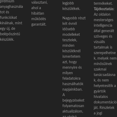
prémium
választani,
legjobb
termékeket.
anyaghasznála
ahol a
készülékek.
Tájékoztatás:
tot és
hibátlan
Az oldalon
funkciókat
Nagyobb részt
működés
mesterséges
kínálnak, mint
két évnél
garantált.
intelligencia
egy új, de
idősebb
által generált
belépőszintű
modelleket
szöveges és
készülék.
tesztelek,
vizuális
minden
tartalmak is
készüléknél
szerepelhetne
ismertetem
k, melyek nem
azt, hogy
minősülnek
mennyire és
szakmai
milyen
tanácsadásna
feladatokra
k, és nem
használhatók
helyettesítik a
napjainkban.
gyártók
A
hivatalos
bejegyzéseket
dokumentáció
folyamatosan
ját. Részletek
aktualizálom,
a jogi