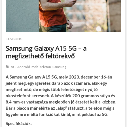
SAMSUNG
Samsung Galaxy A15 5G – a
megfizethető feltörekvő
5G
Android
mobiltelefon
Samsung
A Samsung Galaxy A15 5G, mely 2023. december 16-án
jelent meg, egy ígéretes darab azok számára, akik egy
megfizethető, de mégis több lehetőséget nyújtó
okostelefont keresnek. A készülék 200 grammos súlya és
8.4 mm-es vastagsága meglepően jó érzetet kelt a kézben.
Bár a piacon már elérte az „alap” státuszt, a telefon mégis
figyelemre méltó funkciókat kínál, mint például az 5G.
Specifikációk: