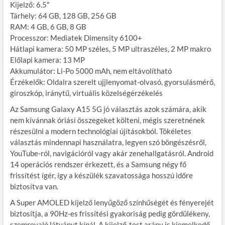
Kijelző: 6.5″
Tárhely: 64 GB, 128 GB, 256 GB
RAM: 4 GB, 6 GB, 8 GB
Processzor: Mediatek Dimensity 6100+
Hátlapi kamera: 50 MP széles, 5 MP ultraszéles, 2 MP makro
Előlapi kamera: 13 MP
Akkumulátor: Li-Po 5000 mAh, nem eltávolítható
Érzékelők: Oldalra szerelt ujjlenyomat-olvasó, gyorsulásmérő,
giroszkóp, iránytű, virtuális közelségérzékelés
Az Samsung Galaxy A15 5G jó választás azok számára, akik
nem kívánnak óriási összegeket költeni, mégis szeretnének
részesülni a modern technológiai újításokból. Tökéletes
választás mindennapi használatra, legyen szó böngészésről,
YouTube-ról, navigációról vagy akár zenehallgatásról. Android
14 operációs rendszer érkezett, és a Samsung négy fő
frissítést ígér, így a készülék szavatossága hosszú időre
biztosítva van.
A Super AMOLED kijelző lenyűgöző színhűségét és fényerejét
biztosítja, a 90Hz-es frissítési gyakoriság pedig gördülékeny,
szemrevaló látványt kínál. A kijelző-test arány is kiemelkedő,