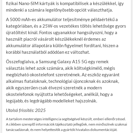
fizikai Nano-SIM kártyák is kompatibilisek a készülékkel, így
mindenki a számára legelőnyösebb opciót választhatja.
A 5000 mAh-es akkumulátor teljesítménye példaértékű a
kategóriában, és a 25W-os vezetékes töltés lehetősége gyors
újratöltést kínál. Fontos ugyanakkor hangsúlyozni, hogy a
használt piacról vásárolt készülékeknél érdemes az
akkumulátor állapotára külön figyelmet fordítani, hiszen a
korábbi használatból adódóan ez változhat.
Összefoglalva, a Samsung Galaxy A15 5G egy remek
választás lehet azok számára, akik költségkímélő, mégis
megbízható okostelefont szeretnének. Az eszköz egyaránt
alkalmas fiataloknak, technológiai újoncoknak és azoknak,
akik egyszerűen csak élvezni szeretnék a modern
okostelefonok nyújtotta lehetőségeket, anélkül, hogy a
legújabb, és legdrágább modelleket hajszolnák.
Utolsó frissítés: 2025
A tartalom mesterséges intelligencia segítségével készült, emberi ellenőrzéssel.
A cikkben szereplő információk tájékoztató jellegűek, nem minősülnek szakmai
tanácsadásnak, és nem helyettesítik a gyártók hivatalos dokumentációját.