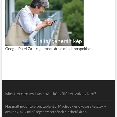
Google Pixel 7a – rugalmas társ a mindennapokban
Miért érdemes használt készüléket választani?
Használt mobiltelefon, táblagép, MacBook és okosóra tesztek –
azoknak, akik minőséget szeretnének elérhető áron.