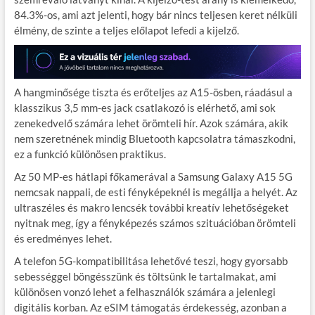
84.3%-os, ami azt jelenti, hogy bár nincs teljesen keret nélküli
élmény, de szinte a teljes előlapot lefedi a kijelző.
A hangminősége tiszta és erőteljes az A15-ösben, ráadásul a
klasszikus 3,5 mm-es jack csatlakozó is elérhető, ami sok
zenekedvelő számára lehet örömteli hír. Azok számára, akik
nem szeretnének mindig Bluetooth kapcsolatra támaszkodni,
ez a funkció különösen praktikus.
Az 50 MP-es hátlapi főkamerával a Samsung Galaxy A15 5G
nemcsak nappali, de esti fényképeknél is megállja a helyét. Az
ultraszéles és makro lencsék további kreatív lehetőségeket
nyitnak meg, így a fényképezés számos szituációban örömteli
és eredményes lehet.
A telefon 5G-kompatibilitása lehetővé teszi, hogy gyorsabb
sebességgel böngésszünk és töltsünk le tartalmakat, ami
különösen vonzó lehet a felhasználók számára a jelenlegi
digitális korban. Az eSIM támogatás érdekesség, azonban a