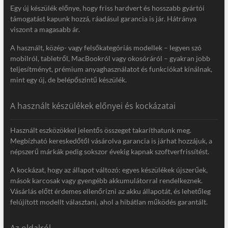
Egy új készülék előnye, hogy friss hardvert és hosszabb gyártói
támogatást kapunk hozzá, ráadásul garancia is jár. Hátránya
viszont a magasabb ár.
A használt, közép- vagy felsőkategóriás modellek – legyen szó
mobilról, tabletről, MacBookról vagy okosóráról – gyakran jobb
teljesítményt, prémium anyaghasználatot és funkciókat kínálnak,
mint egy új, de belépőszintű készülék.
A használt készülékek előnyei és kockázatai
Használt eszközökkel jelentős összeget takaríthatunk meg.
Megbízható kereskedőtől vásárolva garancia is járhat hozzájuk, a
népszerű márkák pedig sokszor évekig kapnak szoftverfrissítést.
A kockázat, hogy az állapot változó: egyes készülékek újszerűek,
mások karcosak vagy gyengébb akkumulátorral rendelkeznek.
Vásárlás előtt érdemes ellenőrizni az akku állapotát, és lehetőleg
felújított modellt választani, ahol a hibátlan működés garantált.
Az oldalról