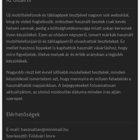
Új mobiltelefonok és táblagépek tesztjével nagyon sok weboldal,
blog és videó foglalkozik, miközben használt tesztek csak kevés
helyen vannak, pedig a költséghatékonysága miatt sokan keresnek
ilyen készüléket. Ezen az oldalon népszerű, ismert márkák használt
mobiltelefonjairól és táblagépeiről olvashattok teszteteket. Ez
mellet hasznos tippeket is kaphattok használt vásárláshoz, hogy
mire figyeljetek, illetve melyek ár és érték arányban a legjobb
készülékek.
Nagyobb részt két évnél idősebb modelleket tesztelek, minden
készüléknél ismertetem azt, hogy mennyire és milyen feladatokra
használhatók napjainkban. A bejegyzéseket folyamatosan
aktualizálom, az utolsó módosítás dátuma minden írás alján
szerepel.
Elérhetőségek
E-mail: hasznaltan@minimail.hu
Szerkesztő: Földvári Imre