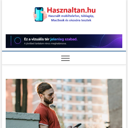
Skip
to
content
Használt
HASZNÁLT MOBILTELEFON,
TÁBLAGÉP, MACBOOK ÉS
OKOSÓRA TESZTEK
teszt