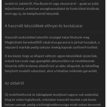
mobilról, tabletről, MacBookról vagy okosóráról – gyakran jobb
teljesítményt, prémium anyaghasználatot és funkciókat kínálnak,
mint egy új, de belépőszintű készülék.
A használt készülékek előnyei és kockázatai
Használt eszközökkel jelentős összeget takaríthatunk meg.
Megbízható kereskedőtől vásárolva garancia is járhat hozzájuk, a
népszerű márkák pedig sokszor évekig kapnak szoftverfrissítést.
A kockázat, hogy az állapot változó: egyes készülékek újszerűek,
mások karcosak vagy gyengébb akkumulátorral rendelkeznek.
Vásárlás előtt érdemes ellenőrizni az akku állapotát, és lehetőleg
felújított modellt választani, ahol a hibátlan működés garantált.
Az oldalról
Új mobiltelefonok és táblagépek tesztjével nagyon sok weboldal,
blog és videó foglalkozik, miközben használt tesztek csak kevés
helyen vannak, pedig a költséghatékonysága miatt sokan keresnek