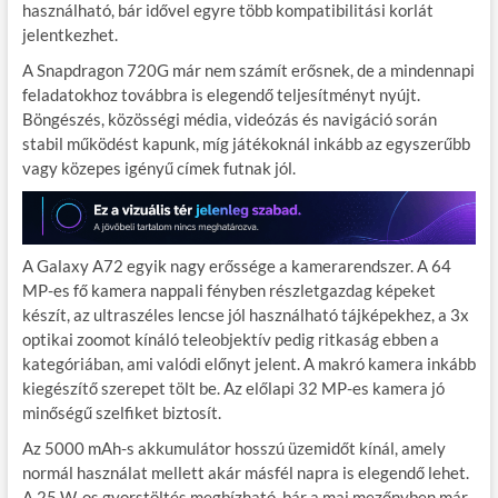
használható, bár idővel egyre több kompatibilitási korlát
jelentkezhet.
A Snapdragon 720G már nem számít erősnek, de a mindennapi
feladatokhoz továbbra is elegendő teljesítményt nyújt.
Böngészés, közösségi média, videózás és navigáció során
stabil működést kapunk, míg játékoknál inkább az egyszerűbb
vagy közepes igényű címek futnak jól.
A Galaxy A72 egyik nagy erőssége a kamerarendszer. A 64
MP-es fő kamera nappali fényben részletgazdag képeket
készít, az ultraszéles lencse jól használható tájképekhez, a 3x
optikai zoomot kínáló teleobjektív pedig ritkaság ebben a
kategóriában, ami valódi előnyt jelent. A makró kamera inkább
kiegészítő szerepet tölt be. Az előlapi 32 MP-es kamera jó
minőségű szelfiket biztosít.
Az 5000 mAh-s akkumulátor hosszú üzemidőt kínál, amely
normál használat mellett akár másfél napra is elegendő lehet.
A 25 W-os gyorstöltés megbízható, bár a mai mezőnyben már