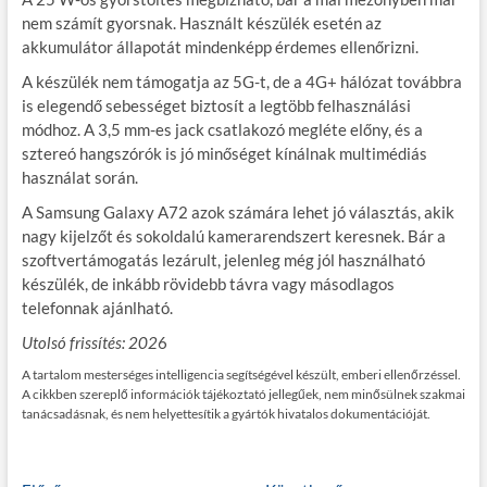
nem számít gyorsnak. Használt készülék esetén az
akkumulátor állapotát mindenképp érdemes ellenőrizni.
A készülék nem támogatja az 5G-t, de a 4G+ hálózat továbbra
is elegendő sebességet biztosít a legtöbb felhasználási
módhoz. A 3,5 mm-es jack csatlakozó megléte előny, és a
sztereó hangszórók is jó minőséget kínálnak multimédiás
használat során.
A Samsung Galaxy A72 azok számára lehet jó választás, akik
nagy kijelzőt és sokoldalú kamerarendszert keresnek. Bár a
szoftvertámogatás lezárult, jelenleg még jól használható
készülék, de inkább rövidebb távra vagy másodlagos
telefonnak ajánlható.
Utolsó frissítés: 202
6
A tartalom mesterséges intelligencia segítségével készült, emberi ellenőrzéssel.
A cikkben szereplő információk tájékoztató jellegűek, nem minősülnek szakmai
tanácsadásnak, és nem helyettesítik a gyártók hivatalos dokumentációját.