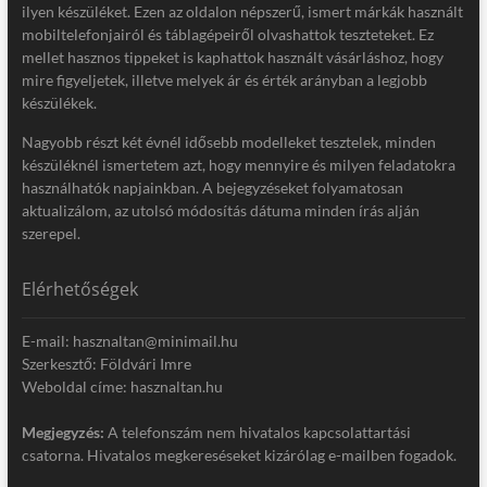
ilyen készüléket. Ezen az oldalon népszerű, ismert márkák használt
mobiltelefonjairól és táblagépeiről olvashattok teszteteket. Ez
mellet hasznos tippeket is kaphattok használt vásárláshoz, hogy
mire figyeljetek, illetve melyek ár és érték arányban a legjobb
készülékek.
Nagyobb részt két évnél idősebb modelleket tesztelek, minden
készüléknél ismertetem azt, hogy mennyire és milyen feladatokra
használhatók napjainkban. A bejegyzéseket folyamatosan
aktualizálom, az utolsó módosítás dátuma minden írás alján
szerepel.
Elérhetőségek
E-mail: hasznaltan@minimail.hu
Szerkesztő: Földvári Imre
Weboldal címe: hasznaltan.hu
Megjegyzés:
A telefonszám nem hivatalos kapcsolattartási
csatorna. Hivatalos megkereséseket kizárólag e-mailben fogadok.