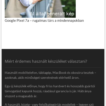
Google Pixel 7a – rugalmas társ a mindennapokban
Miért érdemes használt készüléket választani?
Használt mobiltelefon, táblagép, MacBook és okosóra tesztek –
azoknak, akik minőséget szeretnének elérhető áron.
Egy új készülék előnye, hogy friss hardvert és hosszabb gyártói
támogatást kapunk hozzá, ráadásul garancia is jár. Hátránya
viszont a magasabb ár.
A használt, közép- vagy felsőkategóriás modellek – legyen szó