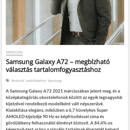
SAMSUNG
Samsung Galaxy A72 – megbízható
választás tartalomfogyasztáshoz
Android
mobiltelefon
Samsung
A Samsung Galaxy A72 2021 márciusában jelent meg, és a
középkategóriás okostelefonok között az egyik legnagyobb
kijelzővel rendelkező modellként vált népszerűvé.
Kialakítása elegáns, miközben a 6,7 hüvelykes Super
AMOLED kijelzője 90 Hz-es képfrissítéssel sima és
gördülékeny felhasználói élményt biztosít. A 84,4%-os
képernyő-test arány a vizuális tartalmak élvezetét helyezi