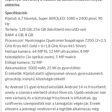
előtérbe.
Specifikációk:
Kijelző: 6,7 hüvelyk, Super AMOLED, 1080 x 2400 pixel, 90
Hz
Tárhely: 128 GB, 256 GB (bővíthető microSD-vel)
RAM: 6 GB, 8 GB
Processzor: Nyolcmagos Qualcomm Snapdragon 720G (2×2,3
GHz Kryo 465 Gold + 6×1,8 GHz Kryo 465 Silver)
Hátlapi kamera: 64 MP fő, 12 MP ultraszéles, 8 MP
teleobjektív (3x optikai zoom), 5 MP makró
Előlapi kamera: 32 MP
Akkumulátor: 5000 mAh, 25 W-os gyorstöltés
Érzékelők: Kijelző alatti ujjlenyomat-olvasó, gyorsulásmérő,
giroszkóp, iránytű, közelségérzékelő
Az Android 11-gyel érkező készülék Android 14-re frissíthető,
amely a számára elérhető utolsó főverzió. Újabb rendszer már
nem várható, és a biztonsági frissítések is kifutottak, így
szoftveres szempontból már a támogatás végén jár. Ennek
ellenére a jelenlegi rendszerrel a legtöbb alkalmazás még