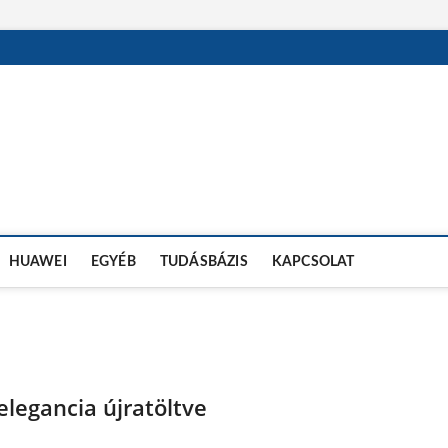
OSÓRA TESZTEK
HUAWEI
EGYÉB
TUDÁSBÁZIS
KAPCSOLAT
legancia újratöltve