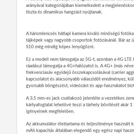
arányával kategóriájában kiemelkedett a megjelenésko
tiszta és dinamikus hangzást nyújtanak.
A háromlencsés hátlapi kamera kiváló minőségű fotóka
tájképek vagy nagyobb csoportok fotózásánál. Bár az 
S10 még mindig képes lenyűgözni.
Ez a modell nem támogatja az 5G-t, azonban a 4G LTE hál
ráadásul támogatja a 4G+hálózatot is. A 4G+ (más néve
frekvenciasáv egyidejű összekapcsolásával (carrier aggr
kapcsolatot és alacsonyabb válaszidőt eredményez, kü
gyorsabb böngészést, videózást és app-használatot bizt
A 3,5 mm-es jack csatlakozó jelenléte a vezetékes zen
kártyafoglalat lehetővé teszi a tárhely bővítését akár 1
igényeinek megfelelően.
Az akkumulátor élettartama és teljesítménye használt 
mAh kapacitás általában elegendő egy egész napi haszná