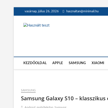
Skip
vasárnap, július 26, 2026
hasznaltan@minimail.hu
to
content
Használt teszt
HASZNÁLT MOBILTELEFON, TÁBLAGÉP, MACBOOK ÉS OK
KEZDŐOLDAL
APPLE
SAMSUNG
XIAOMI
SAMSUNG
Samsung Galaxy S10 – klasszikus e
Android
mobiltelefon
Samsung