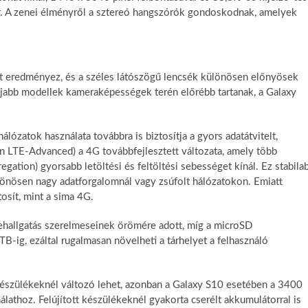
r. A zenei élményről a sztereó hangszórók gondoskodnak, amelyek
t eredményez, és a széles látószögű lencsék különösen előnyösek
újabb modellek kameraképességek terén előrébb tartanak, a Galaxy
ózatok használata továbbra is biztosítja a gyors adatátvitelt,
n LTE-Advanced) a 4G továbbfejlesztett változata, amely több
egation) gyorsabb letöltési és feltöltési sebességet kínál. Ez stabila
lönösen nagy adatforgalomnál vagy zsúfolt hálózatokon. Emiatt
osít, mint a sima 4G.
ehallgatás szerelmeseinek örömére adott, míg a microSD
 TB-ig, ezáltal rugalmasan növelheti a tárhelyet a felhasználó
készülékeknél változó lehet, azonban a Galaxy S10 esetében a 3400
lathoz. Felújított készülékeknél gyakorta cserélt akkumulátorral is