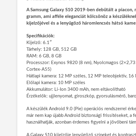
A Samsung Galaxy S10 2019-ben debütált a piacon, 
gramm, ami afféle eleganciát kölcsönöz a készülékne
kijelzőjével és a lenyűgöző háromlencsés hátsó kame
Specifikációk:
Kijelző: 6.1″
Tárhely: 128 GB, 512 GB
RAM: 6 GB, 8 GB
Processzor: Exynos 9820 (8 nm), Nyolcmagos (2×2,
Cortex-A55)
Hátlapi kamera: 12 MP széles, 12 MP teleobjektív, 16 
Előlapi kamera: 10 MP széles
Akkumulátor: Li-Ion 3400 mAh, nem eltávolítható
Érzékelők: ujjlenyomat, giroszkóp, gyorsulásmérő, baro
A készülék Android 9.0 (Pie) operációs rendszerrel érke
már nem kap újabb Android biztonsági frissítéseket, a
használhatják, azonban érdemes figyelni a jövőbeni tá
A Galaxy S10 kijelzője lenyűgöző színeket és kontraszt