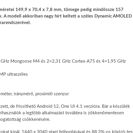
méretei 149,9 x 70,4 x 7,8 mm, tömege pedig mindössze 157
k. A modell akkoriban nagy hírt keltett a széles Dynamic AMOLED
rarendszerével.
73 GHz Mongoose M4 és 2×2,31 GHz Cortex-A75 és 4×1,95 GHz
MP ultraszéles
méter, iránymérő, proximiti szenzor
zett, de frissíthető Android 12, One UI 4.1 verzióra. Bár a készülék
 felhasználók a legtöbb alkalmazást továbbra is zökkenőmentesen
mogatottság csökkenésére.
okat kínál, 1440 x 3040 pixel felbontásával és 88,3%-os kijelző-tes