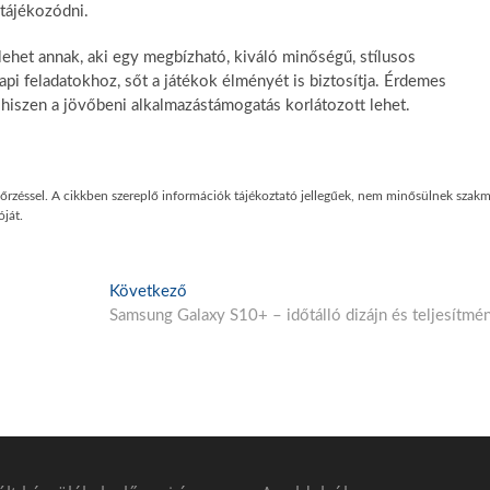
 tájékozódni.
ehet annak, aki egy megbízható, kiváló minőségű, stílusos
pi feladatokhoz, sőt a játékok élményét is biztosítja. Érdemes
, hiszen a jövőbeni alkalmazástámogatás korlátozott lehet.
enőrzéssel. A cikkben szereplő információk tájékoztató jellegűek, nem minősülnek szakm
ját.
K
Következő
ö
Samsung Galaxy S10+ – időtálló dizájn és teljesítmé
v
e
t
k
e
z
ő