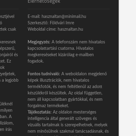
Elérhetőségek
sztjével
E-mail: hasznaltan@minimail.hu
eó
Szerkesztő: Földvári Imre
ztek csak
Weboldal címe: hasznaltan.hu
keresnek
Megjegyzés:
A telefonszám nem hivatalos
népszerű,
kapcsolattartási csatorna. Hivatalos
njairól és
megkereséseket kizárólag e-mailben
ket. Ez
fogadok.
tok
yeljetek,
Fontos tudnivaló:
A weboldalon megjelenő
n a legjobb
képek illusztrációk, nem hivatalos
termékfotók, és nem feltétlenül az adott
készülékről készültek. Az oldal független,
nem áll kapcsolatban gyártókkal, és nem
üléknél
forgalmaz termékeket.
 milyen
Tájékoztatás:
Az oldalon mesterséges
ban. A
intelligencia által generált szöveges és
lizálom,
vizuális tartalmak is szerepelhetnek, melyek
n írás
nem minősülnek szakmai tanácsadásnak, és