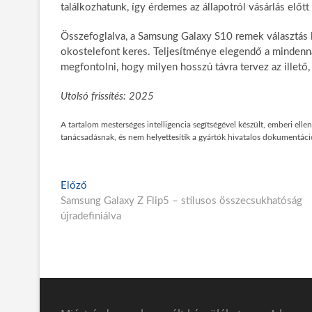
találkozhatunk, így érdemes az állapotról vásárlás előtt
Összefoglalva, a Samsung Galaxy S10 remek választás l
okostelefont keres. Teljesítménye elegendő a mindenna
megfontolni, hogy milyen hosszú távra tervez az illető
Utolsó frissítés: 2025
A tartalom mesterséges intelligencia segítségével készült, emberi ell
tanácsadásnak, és nem helyettesítik a gyártók hivatalos dokumentáció
Bejegyzés
E
Előző
l
Samsung Galaxy Z Flip5 – stílusos összecsukhatóság
navigáció
ő
újradefiniálva
z
ő
p
o
s
t