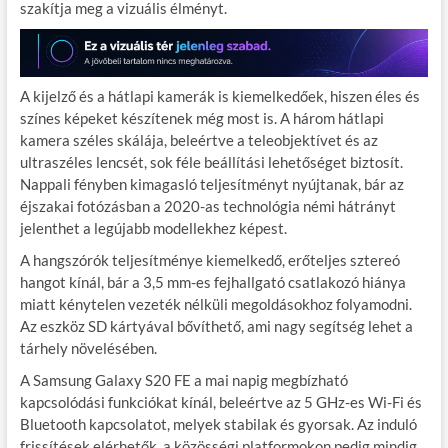
szakítja meg a vizuális élményt.
A kijelző és a hátlapi kamerák is kiemelkedőek, hiszen éles és
színes képeket készítenek még most is. A három hátlapi
kamera széles skálája, beleértve a teleobjektívet és az
ultraszéles lencsét, sok féle beállítási lehetőséget biztosít.
Nappali fényben kimagasló teljesítményt nyújtanak, bár az
éjszakai fotózásban a 2020-as technológia némi hátrányt
jelenthet a legújabb modellekhez képest.
A hangszórók teljesítménye kiemelkedő, erőteljes sztereó
hangot kínál, bár a 3,5 mm-es fejhallgató csatlakozó hiánya
miatt kénytelen vezeték nélküli megoldásokhoz folyamodni.
Az eszköz SD kártyával bővíthető, ami nagy segítség lehet a
tárhely növelésében.
A Samsung Galaxy S20 FE a mai napig megbízható
kapcsolódási funkciókat kínál, beleértve az 5 GHz-es Wi-Fi és
Bluetooth kapcsolatot, melyek stabilak és gyorsak. Az induló
frissítések elérhetők, a közösségi platformokon pedig mindig