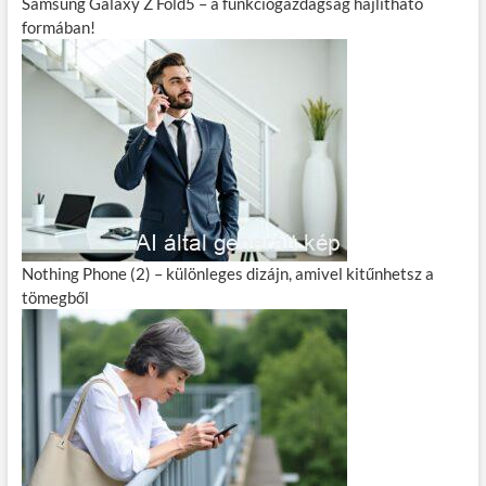
Samsung Galaxy Z Fold5 – a funkciógazdagság hajlítható
formában!
Nothing Phone (2) – különleges dizájn, amivel kitűnhetsz a
tömegből