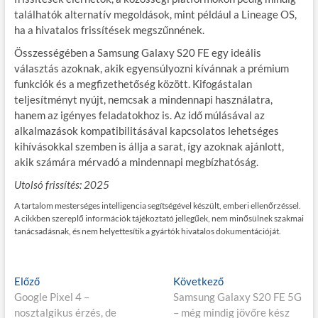
találhatók alternatív megoldások, mint például a Lineage OS,
ha a hivatalos frissítések megszűnnének.
Összességében a Samsung Galaxy S20 FE egy ideális
választás azoknak, akik egyensúlyozni kívánnak a prémium
funkciók és a megfizethetőség között. Kifogástalan
teljesítményt nyújt, nemcsak a mindennapi használatra,
hanem az igényes feladatokhoz is. Az idő múlásával az
alkalmazások kompatibilitásával kapcsolatos lehetséges
kihívásokkal szemben is állja a sarat, így azoknak ajánlott,
akik számára mérvadó a mindennapi megbízhatóság.
Utolsó frissítés: 2025
A tartalom mesterséges intelligencia segítségével készült, emberi ellenőrzéssel.
A cikkben szereplő információk tájékoztató jellegűek, nem minősülnek szakmai
tanácsadásnak, és nem helyettesítik a gyártók hivatalos dokumentációját.
Bejegyzés
E
K
Előző
Következő
l
ö
Google Pixel 4 –
Samsung Galaxy S20 FE 5G
navigáció
ő
v
nosztalgikus érzés, de
– még mindig jövőre kész