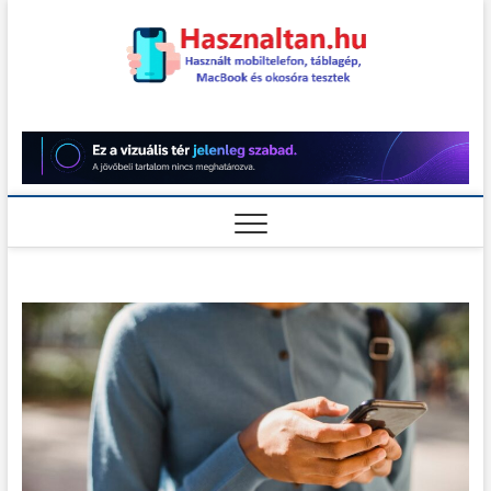
Skip
to
content
Használt
HASZNÁLT MOBILTELEFON,
TÁBLAGÉP, MACBOOK ÉS
OKOSÓRA TESZTEK
teszt