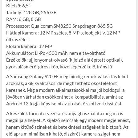
Kijelző: 6,5″
Tárhely: 128 GB, 256 GB
RAM: 6 GB, 8 GB
Processzor: Qualcomm SM8250 Snapdragon 865 5G
Hátlapi kamera: 12 MP széles, 8 MP teleobjektív, 12 MP
ultraszéles
Előlapi kamera: 32 MP
Akkumulátor: Li-Po 4500 mAh, nem eltávolítható
Érzékelők: ujjlenyomat-olvasó (kijelző alá épített optikai),
gyorsulásmérő, giroszkóp, közelségérzékelő, iránytű
A Samsung Galaxy S20 FE még mindig remek választás lehet
azoknak, akik kvalitásos, de megfizethető okostelefont
keresnek. Míg a modern alkalmazásokkal ma jól boldogul, a
jövőben várhatóan csökkenthet a kompatibilitás, amint az
Android 13 fogja képviselni az utolsó fő szoftverfrissítést.
A készülék formatervezése és anyaghasználata még ma is
megállja a helyét. A kijelző nemcsak egy modern megjelenést,
hanem kitűnő színeket és betekintési szögeket is biztosít. Az
előlapra minimálisan kiható, diszkrét kamera-sziget nem