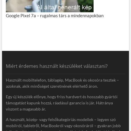
Google Pixel 7a – rugalmas társ a mindennapokban
Miért érdemes használt készüléket választani?
Használt mobiltelefon, táblagép, MacBook és okosóra tesztek –
azoknak, akik minőséget szeretnének elérhető áron.
Egy új készülék előnye, hogy friss hardvert és hosszabb gyártói
támogatást kapunk hozzá, ráadásul garancia is jár. Hátránya
viszont a magasabb ár.
A használt, közép- vagy felsőkategóriás modellek – legyen szó
mobilról, tabletről, MacBookról vagy okosóráról – gyakran jobb