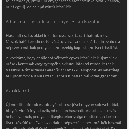
teljesítményt, prémium anyaghasználatot és funkciókat kínálnak,
mint egy új, de belépőszintű készülék.
A használt készülékek előnyei és kockázatai
Használt eszközökkel jelentős összeget takaríthatunk meg.
Megbízható kereskedőtől vásárolva garancia is járhat hozzájuk, a
népszerű márkák pedig sokszor évekig kapnak szoftverfrissítést.
A kockázat, hogy az állapot változó: egyes készülékek újszerűek,
mások karcosak vagy gyengébb akkumulátorral rendelkeznek.
Vásárlás előtt érdemes ellenőrizni az akku állapotát, és lehetőleg
felújított modellt választani, ahol a hibátlan működés garantált.
Az oldalról
Új mobiltelefonok és táblagépek tesztjével nagyon sok weboldal,
blog és videó foglalkozik, miközben használt tesztek csak kevés
helyen vannak, pedig a költséghatékonysága miatt sokan keresnek
ilyen készüléket. Ezen az oldalon népszerű, ismert márkák használt
mobiltelefonjairól és táblagépeiről olvashattok teszteteket. Ez