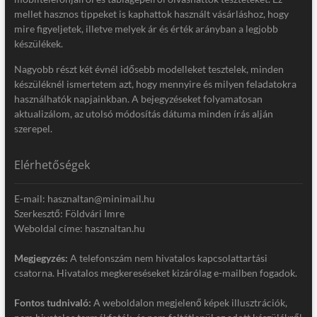
mellet hasznos tippeket is kaphattok használt vásárláshoz, hogy
mire figyeljetek, illetve melyek ár és érték arányban a legjobb
készülékek.
Nagyobb részt két évnél idősebb modelleket tesztelek, minden
készüléknél ismertetem azt, hogy mennyire és milyen feladatokra
használhatók napjainkban. A bejegyzéseket folyamatosan
aktualizálom, az utolsó módosítás dátuma minden írás alján
szerepel.
Elérhetőségek
E-mail: hasznaltan@minimail.hu
Szerkesztő: Földvári Imre
Weboldal címe: hasznaltan.hu
Megjegyzés:
A telefonszám nem hivatalos kapcsolattartási
csatorna. Hivatalos megkereséseket kizárólag e-mailben fogadok.
Fontos tudnivaló:
A weboldalon megjelenő képek illusztrációk,