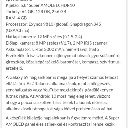
Kijelző: 5,8″ Super AMOLED, HDR10
Tárhely: 64 GB, 128 GB, 256 GB
RAM: 4 GB
Processzor: Exynos 9810 (global), Snapdragon 845
(USA/China)
Hátlapi kamera: 12 MP széles (f/1.5-2.4)
Előlapi kamera: 8 MP széles (f/1.7), 2 MP IRIS scanner
Akkumulátor: Li-Ion 3000 mAh, nem eltávolítható
Érzékelők: Írisz szkenner, ujjlenyomat olvasó, gyorsulásmérő,
giroszkóp, közelségérzékelő, barométer, kompasz, szívritmus-
érzékelő.
A Galaxy S9 napjainkban is megállja a helyét számos feladat
ellátására. Az általános alkalmazások, mint a böngészés,
zenehallgatás vagy YouTube megtekintés, gördülékenyen
futnak rajta. Az Android 10 most még elég lehet, viszont
ahogy a piacon a szoftverfrissítések haladnak előre, az
alkalmazások támogatottsága idővel problémássá válhat.
A készülék kijelzője napjainkban is figyelemre méltó. A Super
AMOLED panel éles színekkel és kontraszttal rendelkezik,