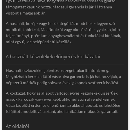
Egy új készülék előnye, hogy friss hardvert és hosszabb gyártói
támogatást kapunk hozzá, ráadásul garancia is jár. Hátránya
viszont a magasabb ár.
A használt, közép- vagy felsőkategóriás modellek – legyen szó
mobilról, tabletről, MacBookról vagy okosóráról – gyakran jobb
teljesítményt, prémium anyaghasználatot és funkciókat kínálnak,
mint egy új, de belépőszintű készülék.
A használt készülékek előnyei és kockázatai
Használt eszközökkel jelentős összeget takaríthatunk meg.
Megbízható kereskedőtől vásárolva garancia is járhat hozzájuk, a
népszerű márkák pedig sokszor évekig kapnak szoftverfrissítést.
A kockázat, hogy az állapot változó: egyes készülékek újszerűek,
mások karcosak vagy gyengébb akkumulátorral rendelkeznek.
Vásárlás előtt érdemes ellenőrizni az akku állapotát, és lehetőleg
felújított modellt választani, ahol a hibátlan működés garantált.
Az oldalról