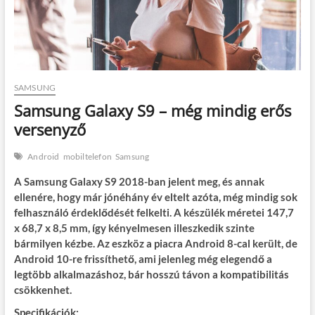
SAMSUNG
Samsung Galaxy S9 – még mindig erős
versenyző
Android
mobiltelefon
Samsung
A Samsung Galaxy S9 2018-ban jelent meg, és annak
ellenére, hogy már jónéhány év eltelt azóta, még mindig sok
felhasználó érdeklődését felkelti. A készülék méretei 147,7
x 68,7 x 8,5 mm, így kényelmesen illeszkedik szinte
bármilyen kézbe. Az eszköz a piacra Android 8-cal került, de
Android 10-re frissíthető, ami jelenleg még elegendő a
legtöbb alkalmazáshoz, bár hosszú távon a kompatibilitás
csökkenhet.
Specifikációk: