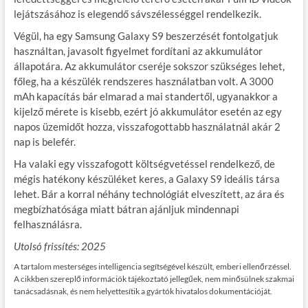
lejátszásához is elegendő sávszélességgel rendelkezik.
Végül, ha egy Samsung Galaxy S9 beszerzését fontolgatjuk
használtan, javasolt figyelmet fordítani az akkumulátor
állapotára. Az akkumulátor cseréje sokszor szükséges lehet,
főleg, ha a készülék rendszeres használatban volt. A 3000
mAh kapacítás bár elmarad a mai standertől, ugyanakkor a
kijelző mérete is kisebb, ezért jó akkumulátor esetén az egy
napos üzemidőt hozza, visszafogottabb használatnál akár 2
nap is belefér.
Ha valaki egy visszafogott költségvetéssel rendelkező, de
mégis hatékony készüléket keres, a Galaxy S9 ideális társa
lehet. Bár a korral néhány technológiát elveszített, az ára és
megbízhatósága miatt bátran ajánljuk mindennapi
felhasználásra.
Utolsó frissítés: 2025
A tartalom mesterséges intelligencia segítségével készült, emberi ellenőrzéssel.
A cikkben szereplő információk tájékoztató jellegűek, nem minősülnek szakmai
tanácsadásnak, és nem helyettesítik a gyártók hivatalos dokumentációját.