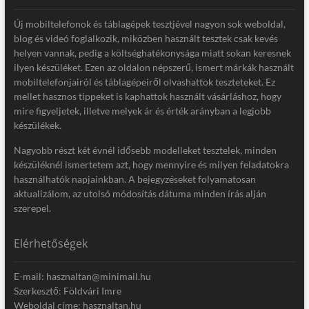
Új mobiltelefonok és táblagépek tesztjével nagyon sok weboldal,
blog és videó foglalkozik, miközben használt tesztek csak kevés
helyen vannak, pedig a költséghatékonysága miatt sokan keresnek
ilyen készüléket. Ezen az oldalon népszerű, ismert márkák használt
mobiltelefonjairól és táblagépeiről olvashattok teszteteket. Ez
mellet hasznos tippeket is kaphattok használt vásárláshoz, hogy
mire figyeljetek, illetve melyek ár és érték arányban a legjobb
készülékek.
Nagyobb részt két évnél idősebb modelleket tesztelek, minden
készüléknél ismertetem azt, hogy mennyire és milyen feladatokra
használhatók napjainkban. A bejegyzéseket folyamatosan
aktualizálom, az utolsó módosítás dátuma minden írás alján
szerepel.
Elérhetőségek
E-mail: hasznaltan@minimail.hu
Szerkesztő: Földvári Imre
Weboldal címe: hasznaltan.hu