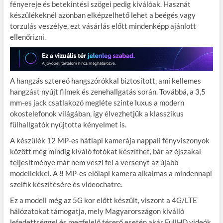
fényereje és betekintési szögei pedig kiválóak. Hasznát
készülékeknél azonban elképzelhető lehet a beégés vagy
torzulás veszélye, ezt vásárlás előtt mindenképp ajánlott
ellenőrizni.
A hangzás sztereó hangszórókkal biztosított, ami kellemes
hangzást nyújt filmek és zenehallgatás során. Továbbá, a 3,5
mm-es jack csatlakozó megléte szinte luxus a modern
okostelefonok világában, így élvezhetjük a klasszikus
fülhallgatók nyújtotta kényelmet is.
A készülék 12 MP-es hátlapi kamerája nappali fényviszonyok
között még mindig kiváló fotókat készíthet, bár az éjszakai
teljesítménye már nem veszi fel a versenyt az újabb
modellekkel. A 8 MP-es előlapi kamera alkalmas a mindennapi
szelfik készítésére és videochatre.
Ez a modell még az 5G kor előtt készült, viszont a 4G/LTE
hálózatokat támogatja, mely Magyarországon kiválló
lefedettséggel és megfelelő térerő esetén akár FullHD videók