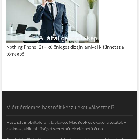
Nothing Phone (2) – különleges dizájn, amivel kitűnhetsz a
tömegből
Miért érdemes használt készüléket választani?
Használt mobiltelefon, táblagép, MacBook és okosóra tesztek –
azoknak, akik minőséget szeretnének elérhető áron.