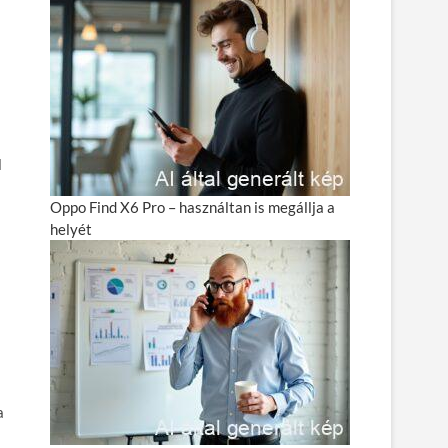
l
Oppo Find X6 Pro – használtan is megállja a
helyét
a