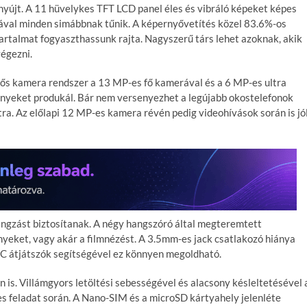
nyújt. A 11 hüvelykes TFT LCD panel éles és vibráló képeket képes
ciával minden simábbnak tűnik. A képernyővetítés közel 83.6%-os
 tartalmat fogyaszthassunk rajta. Nagyszerű társ lehet azoknak, akik
végezni.
tős kamera rendszer a 13 MP-es fő kamerával és a 6 MP-es ultra
ényeket produkál. Bár nem versenyezhet a legújabb okostelefonok
ra. Az előlapi 12 MP-es kamera révén pedig videohívások során is jó
angzást biztosítanak. A négy hangszóró által megteremtett
nyeket, vagy akár a filmnézést. A 3.5mm-es jack csatlakozó hiánya
C átjátszók segítségével ez könnyen megoldható.
is. Villámgyors letöltési sebességével és alacsony késleltetésével 
s feladat során. A Nano-SIM és a microSD kártyahely jelenléte