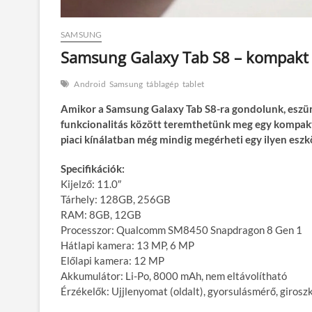
SAMSUNG
Samsung Galaxy Tab S8 – kompakt
Android
Samsung
táblagép
tablet
Amikor a Samsung Galaxy Tab S8-ra gondolunk, eszünkbe
funkcionalitás között teremthetünk meg egy kompakt 
piaci kínálatban még mindig megérheti egy ilyen eszk
Specifikációk:
Kijelző: 11.0″
Tárhely: 128GB, 256GB
RAM: 8GB, 12GB
Processzor: Qualcomm SM8450 Snapdragon 8 Gen 1
Hátlapi kamera: 13 MP, 6 MP
Előlapi kamera: 12 MP
Akkumulátor: Li-Po, 8000 mAh, nem eltávolítható
Érzékelők: Ujjlenyomat (oldalt), gyorsulásmérő, girosz