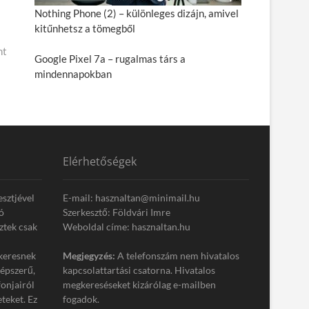
Nothing Phone (2) – különleges dizájn, amivel
kitűnhetsz a tömegből
nt
Google Pixel 7a – rugalmas társ a
mindennapokban
Elérhetőségek
esztjével
E-mail: hasznaltan@minimail.hu
ó
Szerkesztő: Földvári Imre
ztek csak
Weboldal címe: hasznaltan.hu
keresnek
Megjegyzés:
A telefonszám nem hivatalos
népszerű,
kapcsolattartási csatorna. Hivatalos
onjairól
megkereséseket kizárólag e-mailben
eteket. Ez
fogadok.