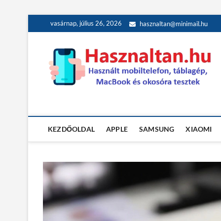
Skip
vasárnap, július 26, 2026
hasznaltan@minimail.hu
to
content
Használt teszt
HASZNÁLT MOBILTELEFON, TÁBLAGÉP, MACBOOK ÉS OK
KEZDŐOLDAL
APPLE
SAMSUNG
XIAOMI