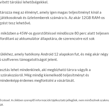
vített tárolási lehetőségekkel.
tározza meg az élményt, amely igen magas teljesítményt kínál a
ás játékosoknak és üzletemberek számára is. Az akár 12GB RAM-os
zést tesz lehetővé.
 miközben a 45W-os gyorstöltéssel mindössze 80 perc alatt teljesen
fordítani az akkumulátor állapotára, de szerencsére ezt sok
zülékhez, amely hatékony Android 12 alapokon fut, és még akár négy
vú szoftveres támogatottságot jelent.
sztás lehet mindenkinek, aki megbízható társra vágyik a
 szórakozásról. Még mindig kiemelkedő teljesítményt és
e, mindenképp érdemes megfontolni a vásárlását.
enőrzéssel. A cikkben szereplő információk tájékoztató jellegűek, nem minősülnek szakma
át.