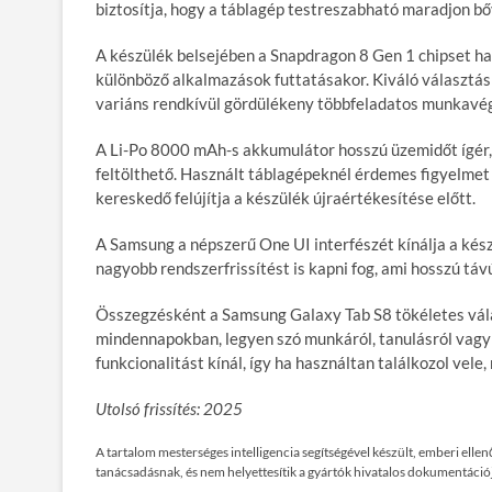
biztosítja, hogy a táblagép testreszabható maradjon bő
A készülék belsejében a Snapdragon 8 Gen 1 chipset ha
különböző alkalmazások futtatásakor. Kiváló választ
variáns rendkívül gördülékeny többfeladatos munkavég
A Li-Po 8000 mAh-s akkumulátor hosszú üzemidőt ígér,
feltölthető. Használt táblagépeknél érdemes figyelmet 
kereskedő felújítja a készülék újraértékesítése előtt.
A Samsung a népszerű One UI interfészét kínálja a kés
nagyobb rendszerfrissítést is kapni fog, ami hosszú tá
Összegzésként a Samsung Galaxy Tab S8 tökéletes vála
mindennapokban, legyen szó munkáról, tanulásról vagy
funkcionalitást kínál, így ha használtan találkozol vel
Utolsó frissítés: 2025
A tartalom mesterséges intelligencia segítségével készült, emberi ell
tanácsadásnak, és nem helyettesítik a gyártók hivatalos dokumentációj