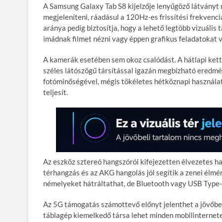
A Samsung Galaxy Tab S8 kijelzője lenyűgöző látványt 
megjeleníteni, ráadásul a 120Hz-es frissítési frekven
aránya pedig biztosítja, hogy a lehető legtöbb vizuális
imádnak filmet nézni vagy éppen grafikus feladatokat 
A kamerák esetében sem okoz csalódást. A hátlapi ket
széles látószögű társítással igazán megbízható eredm
fotóminőségével, mégis tökéletes hétköznapi használat
teljesít.
Az eszköz sztereó hangszórói kifejezetten élvezetes h
térhangzás és az AKG hangolás jól segítik a zenei élmé
némelyeket hátráltathat, de Bluetooth vagy USB Type-
Az 5G támogatás számottevő előnyt jelenthet a jövőben 
táblagép kiemelkedő társa lehet minden mobilinternete