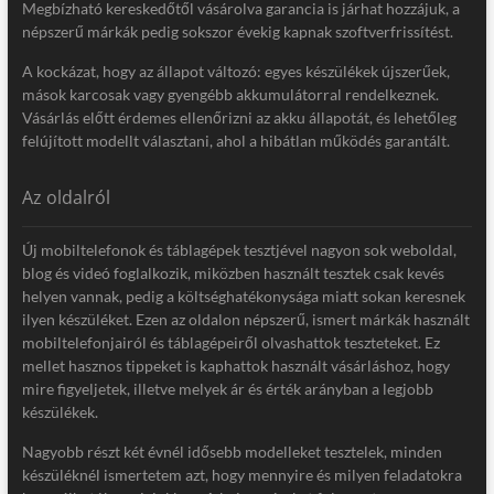
Megbízható kereskedőtől vásárolva garancia is járhat hozzájuk, a
népszerű márkák pedig sokszor évekig kapnak szoftverfrissítést.
A kockázat, hogy az állapot változó: egyes készülékek újszerűek,
mások karcosak vagy gyengébb akkumulátorral rendelkeznek.
Vásárlás előtt érdemes ellenőrizni az akku állapotát, és lehetőleg
felújított modellt választani, ahol a hibátlan működés garantált.
Az oldalról
Új mobiltelefonok és táblagépek tesztjével nagyon sok weboldal,
blog és videó foglalkozik, miközben használt tesztek csak kevés
helyen vannak, pedig a költséghatékonysága miatt sokan keresnek
ilyen készüléket. Ezen az oldalon népszerű, ismert márkák használt
mobiltelefonjairól és táblagépeiről olvashattok teszteteket. Ez
mellet hasznos tippeket is kaphattok használt vásárláshoz, hogy
mire figyeljetek, illetve melyek ár és érték arányban a legjobb
készülékek.
Nagyobb részt két évnél idősebb modelleket tesztelek, minden
készüléknél ismertetem azt, hogy mennyire és milyen feladatokra