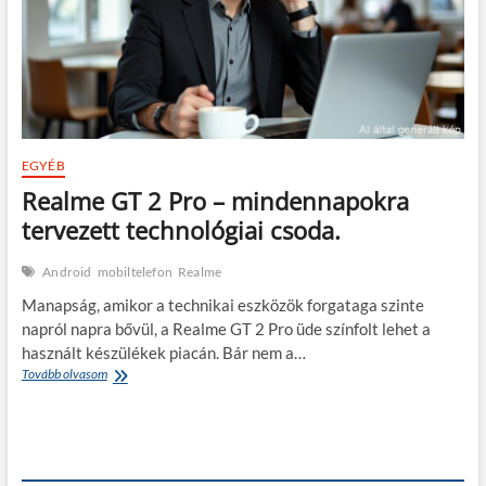
EGYÉB
Realme GT 2 Pro – mindennapokra
tervezett technológiai csoda.
Android
mobiltelefon
Realme
Manapság, amikor a technikai eszközök forgataga szinte
napról napra bővül, a Realme GT 2 Pro üde színfolt lehet a
használt készülékek piacán. Bár nem a…
Realme
Tovább olvasom
GT
2
Pro
–
mindennapokra