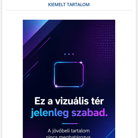
tervezett
KIEMELT TARTALOM
technológiai
csoda.