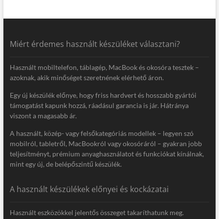
Miért érdemes használt készüléket választani?
Használt mobiltelefon, táblagép, MacBook és okosóra tesztek –
azoknak, akik minőséget szeretnének elérhető áron.
Egy új készülék előnye, hogy friss hardvert és hosszabb gyártói
támogatást kapunk hozzá, ráadásul garancia is jár. Hátránya
viszont a magasabb ár.
A használt, közép- vagy felsőkategóriás modellek – legyen szó
mobilról, tabletről, MacBookról vagy okosóráról – gyakran jobb
teljesítményt, prémium anyaghasználatot és funkciókat kínálnak,
mint egy új, de belépőszintű készülék.
A használt készülékek előnyei és kockázatai
Használt eszközökkel jelentős összeget takaríthatunk meg.