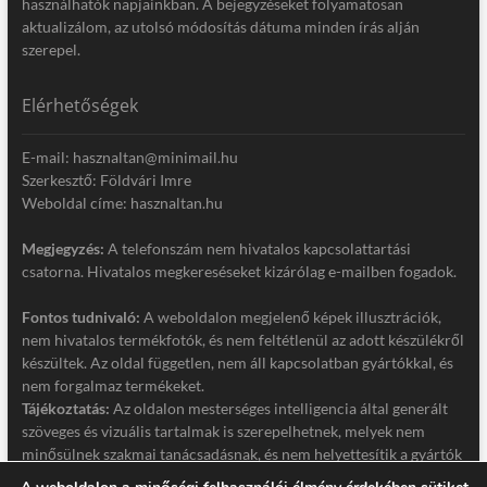
használhatók napjainkban. A bejegyzéseket folyamatosan
aktualizálom, az utolsó módosítás dátuma minden írás alján
szerepel.
Elérhetőségek
E-mail: hasznaltan@minimail.hu
Szerkesztő: Földvári Imre
Weboldal címe: hasznaltan.hu
Megjegyzés:
A telefonszám nem hivatalos kapcsolattartási
csatorna. Hivatalos megkereséseket kizárólag e-mailben fogadok.
Fontos tudnivaló:
A weboldalon megjelenő képek illusztrációk,
nem hivatalos termékfotók, és nem feltétlenül az adott készülékről
készültek. Az oldal független, nem áll kapcsolatban gyártókkal, és
nem forgalmaz termékeket.
Tájékoztatás:
Az oldalon mesterséges intelligencia által generált
szöveges és vizuális tartalmak is szerepelhetnek, melyek nem
minősülnek szakmai tanácsadásnak, és nem helyettesítik a gyártók
hivatalos dokumentációját. Részletek a jogi nyilatkozatban.