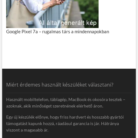
Google Pixel 7a – rugalmas társ a mindennapokban
Miért érdemes használt készüléket választani?
Használt mobiltelefon, táblagép, MacBook és okosóra tesztek –
azoknak, akik minőséget szeretnének elérhető áron.
Egy új készülék előnye, hogy friss hardvert és hosszabb gyártói
támogatást kapunk hozzá, ráadásul garancia is jár. Hátránya
viszont a magasabb ár.