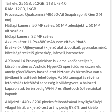
Tárhely: 256GB, 512GB, 1TB UFS 4.0
RAM: 12GB, 16GB
Processzor: Qualcomm SM8650-AB Snapdragon 8 Gen 3 (4
nm)
Hátlapi kamera: 50 MP széles, 50 MP teleobjektív, 50 MP
ultraszéles
Előlapi kamera: 32 MP széles
Akkumulátor: Li-Po 4880 mAh, nem eltávolítható
Érzékelők: Ujjlenyomat (kijelző alatti, optikai), gyorsulásmérő,
közelségérzékelő, giroszkóp, iránytű, barométer
A Xiaomi 14 Pro napjainkban is kiemelkedően teljesít,
köszönhetően az Android HyperOS operációs rendszernek,
amely gördülékeny használatot biztosít, és biztosítva van a
jövőbeni frissítések lehetősége. Az 5G támogatás révén a
letöltési és feltöltési sebesség is villámgyors, a hálózati
kapcsolatok terén pedig Wi-Fi 7 és Bluetooth 5.4 verziókat
kapunk.
A kijelző 1440 x 3200 pixeles felbontásával lenyűgöző képi
világot kínál, a kijelző-test arány pedig 89.6%, ami kiváló