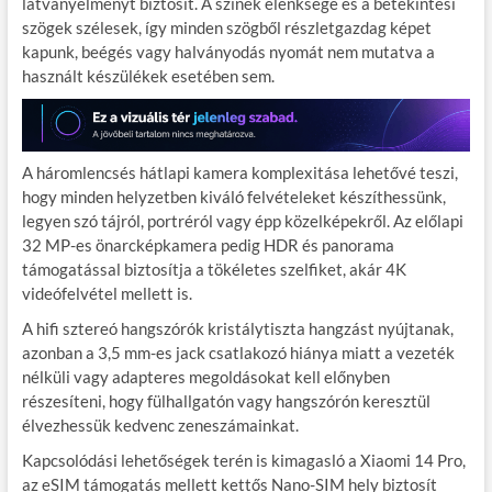
látványélményt biztosít. A színek élénksége és a betekintési
szögek szélesek, így minden szögből részletgazdag képet
kapunk, beégés vagy halványodás nyomát nem mutatva a
használt készülékek esetében sem.
A háromlencsés hátlapi kamera komplexitása lehetővé teszi,
hogy minden helyzetben kiváló felvételeket készíthessünk,
legyen szó tájról, portréról vagy épp közelképekről. Az előlapi
32 MP-es önarcképkamera pedig HDR és panorama
támogatással biztosítja a tökéletes szelfiket, akár 4K
videófelvétel mellett is.
A hifi sztereó hangszórók kristálytiszta hangzást nyújtanak,
azonban a 3,5 mm-es jack csatlakozó hiánya miatt a vezeték
nélküli vagy adapteres megoldásokat kell előnyben
részesíteni, hogy fülhallgatón vagy hangszórón keresztül
élvezhessük kedvenc zeneszámainkat.
Kapcsolódási lehetőségek terén is kimagasló a Xiaomi 14 Pro,
az eSIM támogatás mellett kettős Nano-SIM hely biztosít