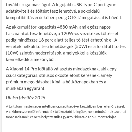
további rugalmasságot. A legújabb USB Type-C port gyors
adatátvitelt és töltést tesz lehetővé, a sokoldalú
kompatibilitás érdekében pedig OTG támogatással is bővült.
Az akkumulátor kapacitás 4880 mAh, ami egész napos
használatot tesz lehetővé, a 120W-os vezetékes töltéssel
pedig mindössze 18 perc alatt teljes töltést érhetünk el. A
vezeték nélküli töltési lehetőségek (50W) és a fordított töltés
(10W) szintén modernitások, amelyekkel a készülék
kiemelkedik a mezőnyből.
A Xiaomi 14 Pro időtálló választás mindazoknak, akik egy
csúcskategóriás, stílusos okostelefont keresnek, amely
prémium megoldásokat kínál a hétköznapokban és a
munkában egyaránt.
Utolsó frissítés: 2025
A tartalom mesterséges intelligencia segítségével készült, emberi ellenőrzéssel.
A cikkben szereplő információk tájékoztató jellegűek, nem minősülnek szakmai
tanácsadásnak, és nem helyettesítik a gyártók hivatalos dokumentációját.