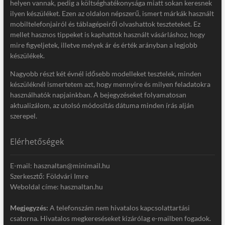
helyen vannak, pedig a költséghatékonysága miatt sokan keresnek
ilyen készüléket. Ezen az oldalon népszerű, ismert márkák használt
mobiltelefonjairól és táblagépeiről olvashattok teszteteket. Ez
mellet hasznos tippeket is kaphattok használt vásárláshoz, hogy
mire figyeljetek, illetve melyek ár és érték arányban a legjobb
készülékek.
Nagyobb részt két évnél idősebb modelleket tesztelek, minden
készüléknél ismertetem azt, hogy mennyire és milyen feladatokra
használhatók napjainkban. A bejegyzéseket folyamatosan
aktualizálom, az utolsó módosítás dátuma minden írás alján
szerepel.
Elérhetőségek
E-mail: hasznaltan@minimail.hu
Szerkesztő: Földvári Imre
Weboldal címe: hasznaltan.hu
Megjegyzés:
A telefonszám nem hivatalos kapcsolattartási
csatorna. Hivatalos megkereséseket kizárólag e-mailben fogadok.