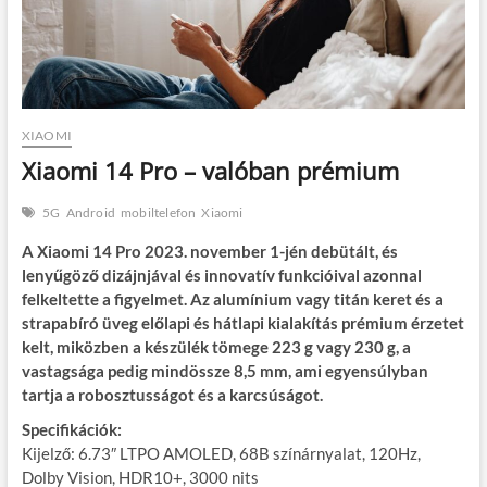
XIAOMI
Xiaomi 14 Pro – valóban prémium
5G
Android
mobiltelefon
Xiaomi
A Xiaomi 14 Pro 2023. november 1-jén debütált, és
lenyűgöző dizájnjával és innovatív funkcióival azonnal
felkeltette a figyelmet. Az alumínium vagy titán keret és a
strapabíró üveg előlapi és hátlapi kialakítás prémium érzetet
kelt, miközben a készülék tömege 223 g vagy 230 g, a
vastagsága pedig mindössze 8,5 mm, ami egyensúlyban
tartja a robosztusságot és a karcsúságot.
Specifikációk:
Kijelző: 6.73″ LTPO AMOLED, 68B színárnyalat, 120Hz,
Dolby Vision, HDR10+, 3000 nits