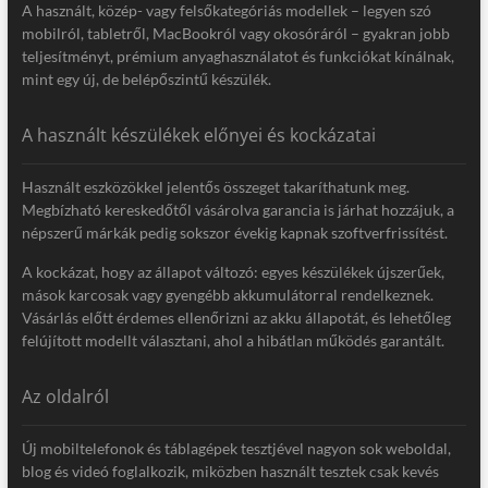
A használt, közép- vagy felsőkategóriás modellek – legyen szó
mobilról, tabletről, MacBookról vagy okosóráról – gyakran jobb
teljesítményt, prémium anyaghasználatot és funkciókat kínálnak,
mint egy új, de belépőszintű készülék.
A használt készülékek előnyei és kockázatai
Használt eszközökkel jelentős összeget takaríthatunk meg.
Megbízható kereskedőtől vásárolva garancia is járhat hozzájuk, a
népszerű márkák pedig sokszor évekig kapnak szoftverfrissítést.
A kockázat, hogy az állapot változó: egyes készülékek újszerűek,
mások karcosak vagy gyengébb akkumulátorral rendelkeznek.
Vásárlás előtt érdemes ellenőrizni az akku állapotát, és lehetőleg
felújított modellt választani, ahol a hibátlan működés garantált.
Az oldalról
Új mobiltelefonok és táblagépek tesztjével nagyon sok weboldal,
blog és videó foglalkozik, miközben használt tesztek csak kevés