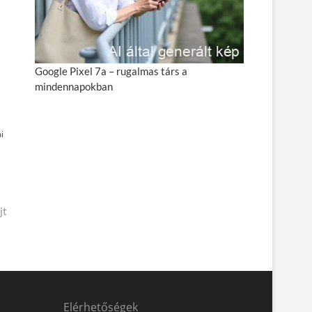
Google Pixel 7a – rugalmas társ a
mindennapokban
i
jt
Elérhetőségek