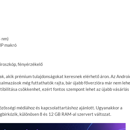
 nm)
 MP makró
iroszkóp, fényérzékelő
ak, akik prémium tulajdonságokat keresnek elérhető áron. Az Androi
alkalmazások még futtathatók rajta, bár újabb főverzióra már nem leh
ibilitása csökkenhet, ezért fontos szempont lehet az újabb vásárlás
özösségi médiához és kapcsolattartáshoz ajánlott. Ugyanakkor a
gbirkózik, különösen 8 és 12 GB RAM-al szervert változat.