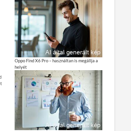
Oppo Find X6 Pro – használtan is megállja a
helyét
d
et