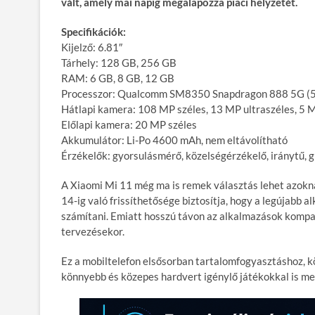
vált, amely mai napig megalapozza piaci helyzetét.
Specifikációk:
Kijelző: 6.81″
Tárhely: 128 GB, 256 GB
RAM: 6 GB, 8 GB, 12 GB
Processzor: Qualcomm SM8350 Snapdragon 888 5G (5
Hátlapi kamera: 108 MP széles, 13 MP ultraszéles, 5
Előlapi kamera: 20 MP széles
Akkumulátor: Li-Po 4600 mAh, nem eltávolítható
Érzékelők: gyorsulásmérő, közelségérzékelő, iránytű, g
A Xiaomi Mi 11 még ma is remek választás lehet azokn
14-ig való frissíthetősége biztosítja, hogy a legújabb 
számítani. Emiatt hosszú távon az alkalmazások kompat
tervezésekor.
Ez a mobiltelefon elsősorban tartalomfogyasztáshoz, k
könnyebb és közepes hardvert igénylő játékokkal is me