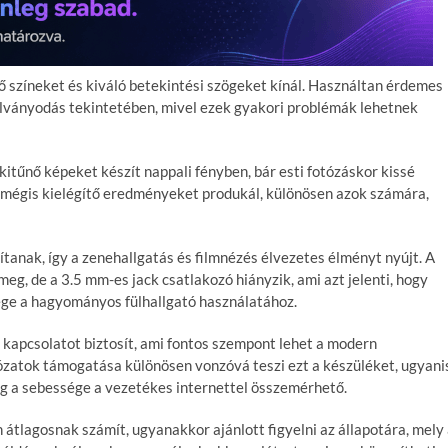
ő színeket és kiváló betekintési szögeket kínál. Használtan érdemes
 halványodás tekintetében, mivel ezek gyakori problémák lehetnek
itűnő képeket készít nappali fényben, bár esti fotózáskor kissé
t mégis kielégítő eredményeket produkál, különösen azok számára,
ítanak, így a zenehallgatás és filmnézés élvezetes élményt nyújt. A
eg, de a 3.5 mm-es jack csatlakozó hiányzik, ami azt jelenti, hogy
ége a hagyományos fülhallgató használatához.
 kapcsolatot biztosít, ami fontos szempont lehet a modern
ózatok támogatása különösen vonzóvá teszi ezt a készüléket, ugyani
ig a sebessége a vezetékes internettel összemérhető.
tlagosnak számít, ugyanakkor ajánlott figyelni az állapotára, mely