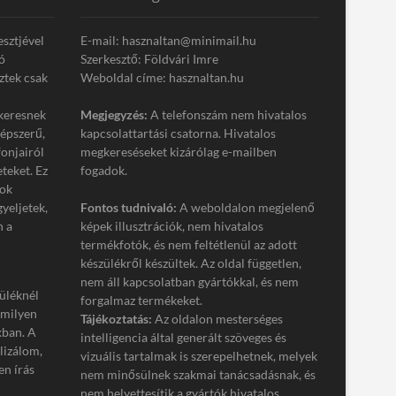
esztjével
E-mail: hasznaltan@minimail.hu
ó
Szerkesztő: Földvári Imre
ztek csak
Weboldal címe: hasznaltan.hu
keresnek
Megjegyzés:
A telefonszám nem hivatalos
népszerű,
kapcsolattartási csatorna. Hivatalos
onjairól
megkereséseket kizárólag e-mailben
eteket. Ez
fogadok.
tok
gyeljetek,
Fontos tudnivaló:
A weboldalon megjelenő
n a
képek illusztrációk, nem hivatalos
termékfotók, és nem feltétlenül az adott
készülékről készültek. Az oldal független,
nem áll kapcsolatban gyártókkal, és nem
üléknél
forgalmaz termékeket.
 milyen
Tájékoztatás:
Az oldalon mesterséges
kban. A
intelligencia által generált szöveges és
lizálom,
vizuális tartalmak is szerepelhetnek, melyek
n írás
nem minősülnek szakmai tanácsadásnak, és
nem helyettesítik a gyártók hivatalos