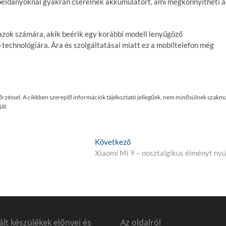
t példányoknál gyakran cserélnek akkumulátort, ami megkönnyítheti a
azok számára, akik beérik egy korábbi modell lenyűgöző
 technológiára. Ára és szolgáltatásai miatt ez a mobiltelefon még
enőrzéssel. A cikkben szereplő információk tájékoztató jellegűek, nem minősülnek szakma
át.
K
Következő
ö
Xiaomi Mi 9 – nosztalgikus élményt nyú
v
e
t
k
e
z
lt készülékek előnyei és
Az oldalról