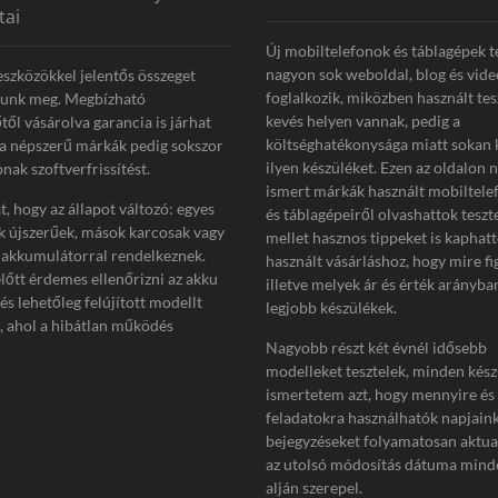
ő
tai
p
Új mobiltelefonok és táblagépek t
o
nagyon sok weboldal, blog és vide
eszközökkel jelentős összeget
s
foglalkozik, miközben használt tes
tunk meg. Megbízható
t
kevés helyen vannak, pedig a
től vásárolva garancia is járhat
:
költséghatékonysága miatt sokan 
 a népszerű márkák pedig sokszor
ilyen készüléket. Ezen az oldalon 
nak szoftverfrissítést.
ismert márkák használt mobiltelef
, hogy az állapot változó: egyes
és táblagépeiről olvashattok teszt
k újszerűek, mások karcosak vagy
mellet hasznos tippeket is kaphat
akkumulátorral rendelkeznek.
használt vásárláshoz, hogy mire fi
előtt érdemes ellenőrizni az akku
illetve melyek ár és érték arányba
 és lehetőleg felújított modellt
legjobb készülékek.
i, ahol a hibátlan működés
Nagyobb részt két évnél idősebb
modelleket tesztelek, minden kész
ismertetem azt, hogy mennyire és
feladatokra használhatók napjain
bejegyzéseket folyamatosan aktua
az utolsó módosítás dátuma minde
alján szerepel.