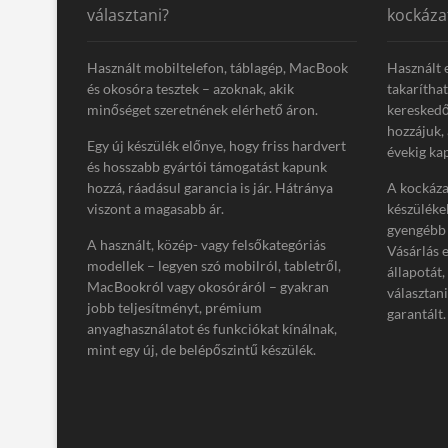
t
választani?
kockáza
:
Használt mobiltelefon, táblagép, MacBook
Használt 
és okosóra tesztek – azoknak, akik
takarítha
minőséget szeretnének elérhető áron.
kereskedő
hozzájuk,
Egy új készülék előnye, hogy friss hardvert
évekig kap
és hosszabb gyártói támogatást kapunk
hozzá, ráadásul garancia is jár. Hátránya
A kockázat
viszont a magasabb ár.
készüléke
gyengébb 
A használt, közép- vagy felsőkategóriás
Vásárlás 
modellek – legyen szó mobilról, tabletről,
állapotát,
MacBookról vagy okosóráról – gyakran
választan
jobb teljesítményt, prémium
garantált.
anyaghasználatot és funkciókat kínálnak,
mint egy új, de belépőszintű készülék.