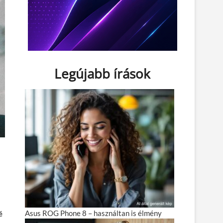
Legújabb írások
Asus ROG Phone 8 – használtan is élmény
é