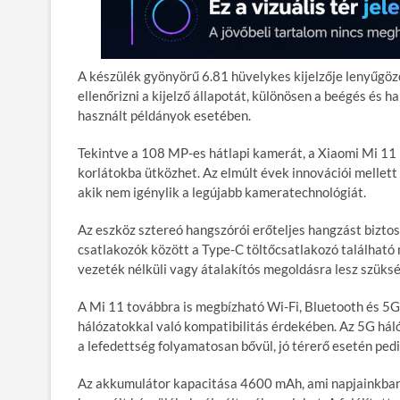
A készülék gyönyörű 6.81 hüvelykes kijelzője lenyűgöz
ellenőrizni a kijelző állapotát, különösen a beégés és
használt példányok esetében.
Tekintve a 108 MP-es hátlapi kamerát, a Xiaomi Mi 11 k
korlátokba ütközhet. Az elmúlt évek innovációi mellet
akik nem igénylik a legújabb kameratechnológiát.
Az eszköz sztereó hangszórói erőteljes hangzást biztos
csatlakozók között a Type-C töltőcsatlakozó található m
vezeték nélküli vagy átalakítós megoldásra lesz szüks
A Mi 11 továbbra is megbízható Wi-Fi, Bluetooth és 5G
hálózatokkal való kompatibilitás érdekében. Az 5G hál
a lefedettség folyamatosan bővül, jó térerő esetén ped
Az akkumulátor kapacitása 4600 mAh, ami napjainkban á