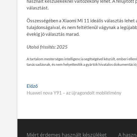
használt készülékeknél változékony lehet. A felújítot
választást.
Összességében a Xiaomi Mi 11 ideális választás lehet 
tulajdonságaival, és nem feltétlenül vágynak a legújabb
évekig jó választás marad.
Utolsó frissítés: 2025
A tartalom mesterséges intelligencia segítségével készült, emberi ell
tanácsadásnak, és nem helyettesítik a gyártók hivatalos dokumentációj
Bejegyzés
E
Előző
l
Huawei nova Y91 – az újragondolt mobilélmény
navigáció
ő
z
ő
p
o
s
Miért érdemes használt készüléket
A haszná