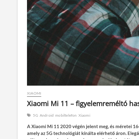
XIAOMI
Xiaomi Mi 11 – figyelemreméltó has
5G
Android
mobiltelefon
Xiaomi
A Xiaomi Mi 11 2020 végén jelent meg, és méretei 164
amely az 5G technológiát kínálta elérhető áron. Eleg