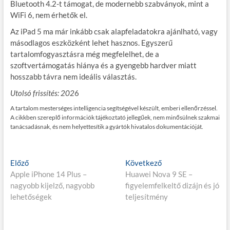
Bluetooth 4.2-t támogat, de modernebb szabványok, mint a
WiFi 6, nem érhetők el.
Az iPad 5 ma már inkább csak alapfeladatokra ajánlható, vagy
másodlagos eszközként lehet hasznos. Egyszerű
tartalomfogyasztásra még megfelelhet, de a
szoftvertámogatás hiánya és a gyengebb hardver miatt
hosszabb távra nem ideális választás.
Utolsó frissítés: 202
6
A tartalom mesterséges intelligencia segítségével készült, emberi ellenőrzéssel.
A cikkben szereplő információk tájékoztató jellegűek, nem minősülnek szakmai
tanácsadásnak, és nem helyettesítik a gyártók hivatalos dokumentációját.
Bejegyzés
E
K
Előző
Következő
l
ö
Apple iPhone 14 Plus –
Huawei Nova 9 SE –
navigáció
ő
v
nagyobb kijelző, nagyobb
figyelemfelkeltő dizájn és jó
z
e
lehetőségek
teljesítmény
ő
t
p
k
o
e