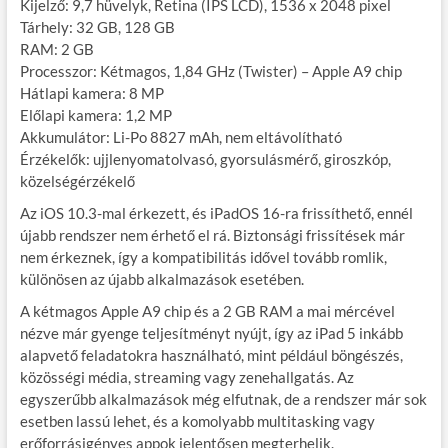
Kijelző: 9,7 hüvelyk, Retina (IPS LCD), 1536 x 2048 pixel
Tárhely: 32 GB, 128 GB
RAM: 2 GB
Processzor: Kétmagos, 1,84 GHz (Twister) – Apple A9 chip
Hátlapi kamera: 8 MP
Előlapi kamera: 1,2 MP
Akkumulátor: Li-Po 8827 mAh, nem eltávolítható
Érzékelők: ujjlenyomatolvasó, gyorsulásmérő, giroszkóp,
közelségérzékelő
Az iOS 10.3-mal érkezett, és iPadOS 16-ra frissíthető, ennél
újabb rendszer nem érhető el rá. Biztonsági frissítések már
nem érkeznek, így a kompatibilitás idővel tovább romlik,
különösen az újabb alkalmazások esetében.
A kétmagos Apple A9 chip és a 2 GB RAM a mai mércével
nézve már gyenge teljesítményt nyújt, így az iPad 5 inkább
alapvető feladatokra használható, mint például böngészés,
közösségi média, streaming vagy zenehallgatás. Az
egyszerűbb alkalmazások még elfutnak, de a rendszer már sok
esetben lassú lehet, és a komolyabb multitasking vagy
erőforrásigényes appok jelentősen megterhelik.