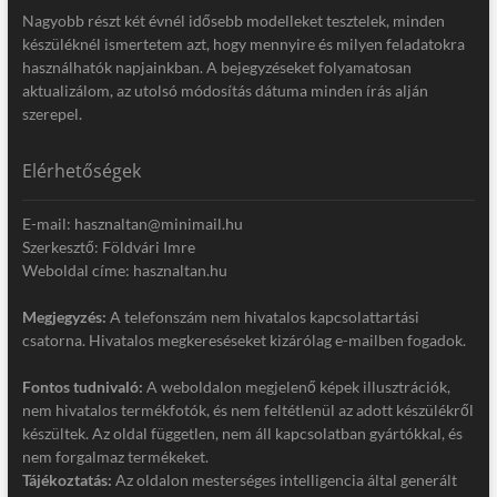
Nagyobb részt két évnél idősebb modelleket tesztelek, minden
készüléknél ismertetem azt, hogy mennyire és milyen feladatokra
használhatók napjainkban. A bejegyzéseket folyamatosan
aktualizálom, az utolsó módosítás dátuma minden írás alján
szerepel.
Elérhetőségek
E-mail: hasznaltan@minimail.hu
Szerkesztő: Földvári Imre
Weboldal címe: hasznaltan.hu
Megjegyzés:
A telefonszám nem hivatalos kapcsolattartási
csatorna. Hivatalos megkereséseket kizárólag e-mailben fogadok.
Fontos tudnivaló:
A weboldalon megjelenő képek illusztrációk,
nem hivatalos termékfotók, és nem feltétlenül az adott készülékről
készültek. Az oldal független, nem áll kapcsolatban gyártókkal, és
nem forgalmaz termékeket.
Tájékoztatás:
Az oldalon mesterséges intelligencia által generált