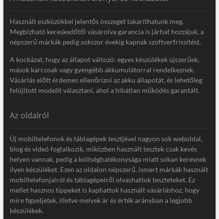
Használt eszközökkel jelentős összeget takaríthatunk meg.
Megbízható kereskedőtől vásárolva garancia is járhat hozzájuk, a
népszerű márkák pedig sokszor évekig kapnak szoftverfrissítést.
A kockázat, hogy az állapot változó: egyes készülékek újszerűek,
mások karcosak vagy gyengébb akkumulátorral rendelkeznek.
Vásárlás előtt érdemes ellenőrizni az akku állapotát, és lehetőleg
felújított modellt választani, ahol a hibátlan működés garantált.
Az oldalról
Új mobiltelefonok és táblagépek tesztjével nagyon sok weboldal,
blog és videó foglalkozik, miközben használt tesztek csak kevés
helyen vannak, pedig a költséghatékonysága miatt sokan keresnek
ilyen készüléket. Ezen az oldalon népszerű, ismert márkák használt
mobiltelefonjairól és táblagépeiről olvashattok teszteteket. Ez
mellet hasznos tippeket is kaphattok használt vásárláshoz, hogy
mire figyeljetek, illetve melyek ár és érték arányban a legjobb
készülékek.