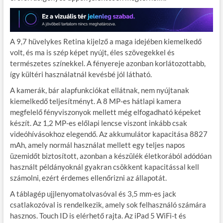
A 9,7 hüvelykes Retina kijelző a maga idejében kiemelkedő
volt, és ma is szép képet nyújt, éles szövegekkel és
természetes színekkel. A fényereje azonban korlátozottabb,
így kültéri használatnál kevésbé jól látható.
A kamerák, bár alapfunkciókat ellátnak, nem nyújtanak
kiemelkedő teljesítményt. A 8 MP-es hátlapi kamera
megfelelő fényviszonyok mellett még elfogadható képeket
készít. Az 1,2 MP-es előlapi lencse viszont inkább csak
videóhívásokhoz elegendő. Az akkumulátor kapacitása 8827
mAh, amely normál használat mellett egy teljes napos
üzemidőt biztosított, azonban a készülék életkorából adódóan
használt példányoknál gyakran csökkent kapacitással kell
számolni, ezért érdemes ellenőrizni az állapotát.
A táblagép ujjlenyomatolvasóval és 3,5 mm-es jack
csatlakozóval is rendelkezik, amely sok felhasználó számára
hasznos. Touch ID is elérhető rajta. Az iPad 5 WiFi-t és