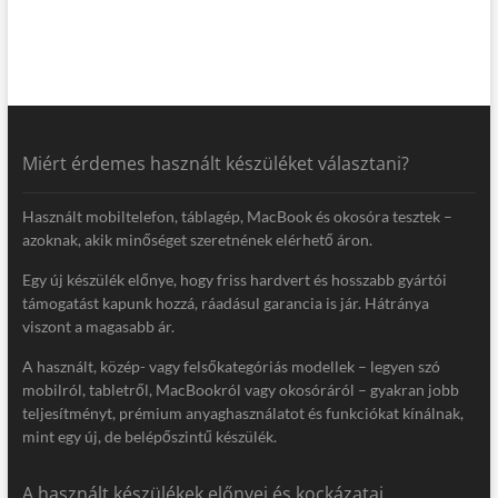
Miért érdemes használt készüléket választani?
Használt mobiltelefon, táblagép, MacBook és okosóra tesztek –
azoknak, akik minőséget szeretnének elérhető áron.
Egy új készülék előnye, hogy friss hardvert és hosszabb gyártói
támogatást kapunk hozzá, ráadásul garancia is jár. Hátránya
viszont a magasabb ár.
A használt, közép- vagy felsőkategóriás modellek – legyen szó
mobilról, tabletről, MacBookról vagy okosóráról – gyakran jobb
teljesítményt, prémium anyaghasználatot és funkciókat kínálnak,
mint egy új, de belépőszintű készülék.
A használt készülékek előnyei és kockázatai