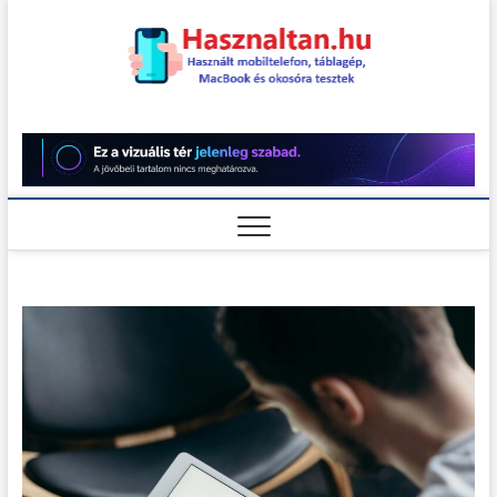
Skip
to
content
Használt
HASZNÁLT MOBILTELEFON,
TÁBLAGÉP, MACBOOK ÉS
OKOSÓRA TESZTEK
teszt