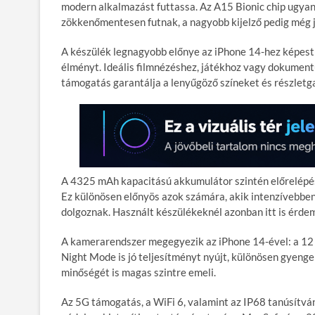
modern alkalmazást futtassa. Az A15 Bionic chip ugyan
zökkenőmentesen futnak, a nagyobb kijelző pedig még 
A készülék legnagyobb előnye az iPhone 14-hez képest a
élményt. Ideális filmnézéshez, játékhoz vagy dokume
támogatás garantálja a lenyűgöző színeket és részlet
A 4325 mAh kapacitású akkumulátor szintén előrelépés,
Ez különösen előnyös azok számára, akik intenzívebben
dolgoznak. Használt készülékeknél azonban itt is érdem
A kamerarendszer megegyezik az iPhone 14-ével: a 12 
Night Mode is jó teljesítményt nyújt, különösen gyenge
minőségét is magas szintre emeli.
Az 5G támogatás, a WiFi 6, valamint az IP68 tanúsítván