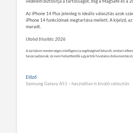
védelem biztosítja a tartósságot, míg a MagSafe és a 2
Az iPhone 14 Plus jelenleg is ideális választás azok s
iPhone 14 funkcióinak megtartása mellett. A kijelző, az
maradt.
Utolsó frissítés: 202
6
A tartalom mesterséges intelligencia segítségével készült, emberi ell
tanácsadásnak, és nem helyettesítik a gyártók hivatalos dokumentációj
Bejegyzés
E
Előző
l
Samsung Galaxy A51 – használtan is kiváló választás
navigáció
ő
z
ő
p
o
s
t