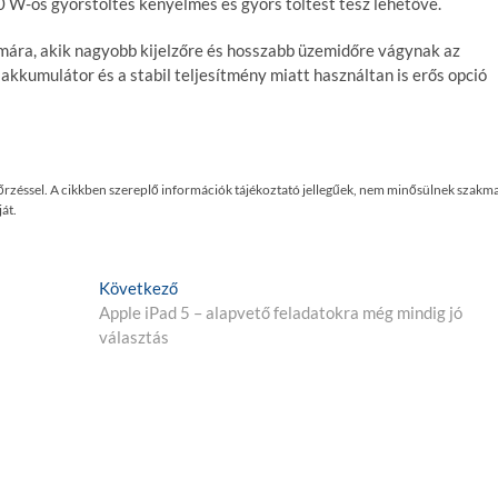
0 W-os gyorstöltés kényelmes és gyors töltést tesz lehetővé.
zámára, akik nagyobb kijelzőre és hosszabb üzemidőre vágynak az
 akkumulátor és a stabil teljesítmény miatt használtan is erős opció
enőrzéssel. A cikkben szereplő információk tájékoztató jellegűek, nem minősülnek szakma
át.
K
Következő
ö
Apple iPad 5 – alapvető feladatokra még mindig jó
v
választás
e
t
k
e
z
ő