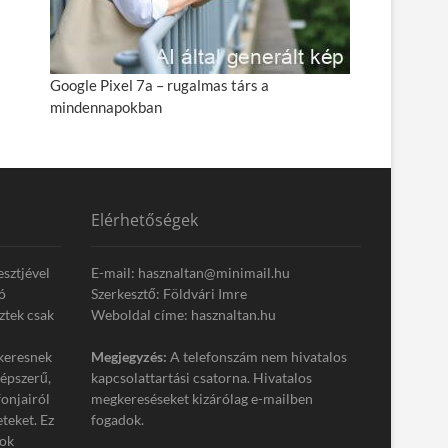
Google Pixel 7a – rugalmas társ a
mindennapokban
Elérhetőségek
esztjével
E-mail: hasznaltan@minimail.hu
ó
Szerkesztő: Földvári Imre
ztek csak
Weboldal címe: hasznaltan.hu
keresnek
Megjegyzés:
A telefonszám nem hivatalos
népszerű,
kapcsolattartási csatorna. Hivatalos
onjairól
megkereséseket kizárólag e-mailben
eteket. Ez
fogadok.
tok