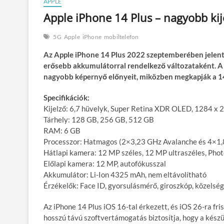
APPLE
Apple iPhone 14 Plus – nagyobb ki
5G
Apple
iPhone
mobiltelefon
Az Apple iPhone 14 Plus 2022 szeptemberében jelent 
erősebb akkumulátorral rendelkező változataként. A k
nagyobb képernyő előnyeit, miközben megkapják a 14
Specifikációk:
Kijelző: 6,7 hüvelyk, Super Retina XDR OLED, 1284 x 
Tárhely: 128 GB, 256 GB, 512 GB
RAM: 6 GB
Processzor: Hatmagos (2×3,23 GHz Avalanche és 4×1,8
Hátlapi kamera: 12 MP széles, 12 MP ultraszéles, Phot
Előlapi kamera: 12 MP, autofókusszal
Akkumulátor: Li-Ion 4325 mAh, nem eltávolítható
Érzékelők: Face ID, gyorsulásmérő, giroszkóp, közelség
Az iPhone 14 Plus iOS 16-tal érkezett, és iOS 26-ra fris
hosszú távú szoftvertámogatás biztosítja, hogy a kész