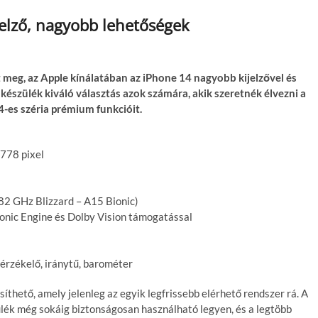
jelző, nagyobb lehetőségek
meg, az Apple kínálatában az iPhone 14 nagyobb kijelzővel és
észülék kiváló választás azok számára, akik szeretnék élvezni a
-es széria prémium funkcióit.
2778 pixel
2 GHz Blizzard – A15 Bionic)
onic Engine és Dolby Vision támogatással
érzékelő, iránytű, barométer
síthető, amely jelenleg az egyik legfrissebb elérhető rendszer rá. A
ülék még sokáig biztonságosan használható legyen, és a legtöbb