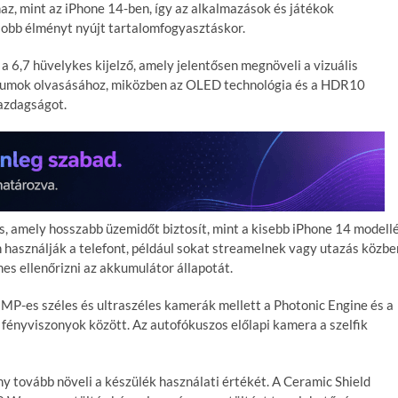
az, mint az iPhone 14-ben, így az alkalmazások és játékok
jobb élményt nyújt tartalomfogyasztáskor.
 6,7 hüvelykes kijelző, amely jelentősen megnöveli a vizuális
ntumok olvasásához, miközben az OLED technológia és a HDR10
gazdagságot.
 amely hosszabb üzemidőt biztosít, mint a kisebb iPhone 14 modellé
 használják a telefont, például sokat streamelnek vagy utazás közbe
es ellenőrizni az akkumulátor állapotát.
MP-es széles és ultraszéles kamerák mellett a Photonic Engine és a
 fényviszonyok között. Az autofókuszos előlapi kamera a szelfik
y tovább növeli a készülék használati értékét. A Ceramic Shield