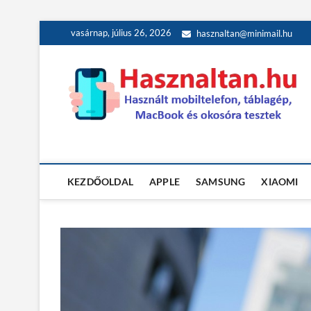
Skip
vasárnap, július 26, 2026
hasznaltan@minimail.hu
to
content
Használt teszt
HASZNÁLT MOBILTELEFON, TÁBLAGÉP, MACBOOK ÉS OK
KEZDŐOLDAL
APPLE
SAMSUNG
XIAOMI