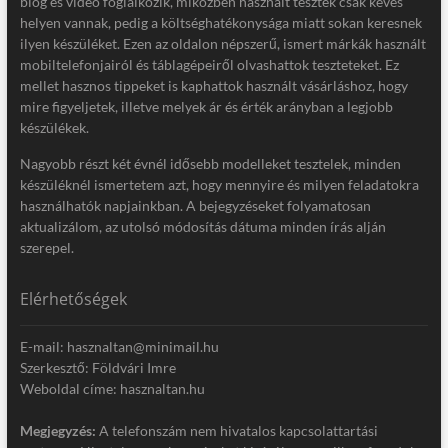
blog és videó foglalkozik, miközben használt tesztek csak kevés
helyen vannak, pedig a költséghatékonysága miatt sokan keresnek
ilyen készüléket. Ezen az oldalon népszerű, ismert márkák használt
mobiltelefonjairól és táblagépeiről olvashattok teszteteket. Ez
mellet hasznos tippeket is kaphattok használt vásárláshoz, hogy
mire figyeljetek, illetve melyek ár és érték arányban a legjobb
készülékek.
Nagyobb részt két évnél idősebb modelleket tesztelek, minden
készüléknél ismertetem azt, hogy mennyire és milyen feladatokra
használhatók napjainkban. A bejegyzéseket folyamatosan
aktualizálom, az utolsó módosítás dátuma minden írás alján
szerepel.
Elérhetőségek
E-mail: hasznaltan@minimail.hu
Szerkesztő: Földvári Imre
Weboldal címe: hasznaltan.hu
Megjegyzés:
A telefonszám nem hivatalos kapcsolattartási