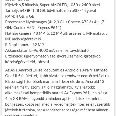
Kijelző: 6,5 hüvelyk, Super AMOLED, 1080 x 2400 pixel
Tárhely: 64 GB, 128 GB, bővíthető microSD kártyával
RAM: 4 GB, 6 GB
Processzor: Nyolcmagos (4×2,3 GHz Cortex-A73 és 4×1,7
GHz Cortex-A53 – Exynos 9611)
Hátlapi kamera: 48 MP fő, 12 MP ultraszéles, 5 MP makró, 5
MP mélységérzékelő
Előlapi kamera: 32 MP
Akkumulátor: Li-Po 4000 mAh, nem eltávolítható
Érzékelők: ujjlenyomatolvasó, gyorsulásmérő, giroszkóp,
közelségérzékelő, iránytű
Az A51 Android 10-zel debütált, és Android 13-ra frissíthető
One UI 5 felülettel, újabb hivatalos rendszer nem érhető el rá.
Biztonsági frissítések már nem érkeznek, de az Android 13
jelenleg még viszonylag jól használható, így a legtöbb
alkalmazással kompatibilis marad. Az Exynos 9611 chip és a
4–6 GB RAM elegendő a mindennapi feladatokhoz, mint a
böngészés, közösségi média, videómegtekintés és egyszerűbb
játékok futtatása, bár a rendszer sebessége már nem minden
esetben egyenletes.