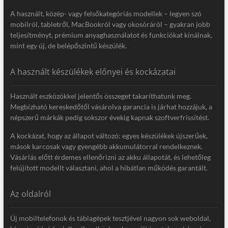
A használt, közép- vagy felsőkategóriás modellek – legyen szó
mobilról, tabletről, MacBookról vagy okosóráról – gyakran jobb
teljesítményt, prémium anyaghasználatot és funkciókat kínálnak,
mint egy új, de belépőszintű készülék.
A használt készülékek előnyei és kockázatai
Használt eszközökkel jelentős összeget takaríthatunk meg.
Megbízható kereskedőtől vásárolva garancia is járhat hozzájuk, a
népszerű márkák pedig sokszor évekig kapnak szoftverfrissítést.
A kockázat, hogy az állapot változó: egyes készülékek újszerűek,
mások karcosak vagy gyengébb akkumulátorral rendelkeznek.
Vásárlás előtt érdemes ellenőrizni az akku állapotát, és lehetőleg
felújított modellt választani, ahol a hibátlan működés garantált.
Az oldalról
Új mobiltelefonok és táblagépek tesztjével nagyon sok weboldal,