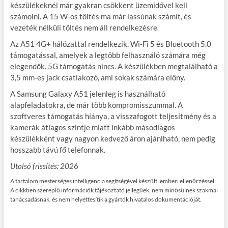
készülékeknél már gyakran csökkent üzemidővel kell
számolni. A 15 W-os töltés ma már lassúnak számít, és
vezeték nélküli töltés nem áll rendelkezésre.
Az A51 4G+ hálózattal rendelkezik, Wi-Fi 5 és Bluetooth 5.0
támogatással, amelyek a legtöbb felhasználó számára még
elegendők. 5G támogatás nincs. A készülékben megtalálható a
3,5 mm-es jack csatlakozó, ami sokak számára előny.
A Samsung Galaxy A51 jelenleg is használható
alapfeladatokra, de már több kompromisszummal. A
szoftveres támogatás hiánya, a visszafogott teljesítmény és a
kamerák átlagos szintje miatt inkább másodlagos
készülékként vagy nagyon kedvező áron ajánlható, nem pedig
hosszabb távú fő telefonnak.
Utolsó frissítés: 202
6
A tartalom mesterséges intelligencia segítségével készült, emberi ellenőrzéssel.
A cikkben szereplő információk tájékoztató jellegűek, nem minősülnek szakmai
tanácsadásnak, és nem helyettesítik a gyártók hivatalos dokumentációját.