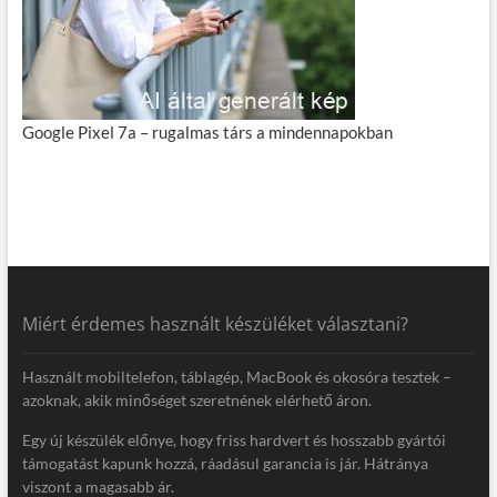
Google Pixel 7a – rugalmas társ a mindennapokban
Miért érdemes használt készüléket választani?
Használt mobiltelefon, táblagép, MacBook és okosóra tesztek –
azoknak, akik minőséget szeretnének elérhető áron.
Egy új készülék előnye, hogy friss hardvert és hosszabb gyártói
támogatást kapunk hozzá, ráadásul garancia is jár. Hátránya
viszont a magasabb ár.