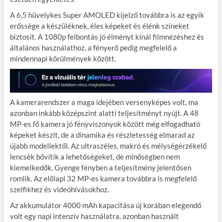
A 6,5 hüvelykes Super AMOLED kijelző továbbra is az egyik
erőssége a készüléknek, éles képeket és élénk színeket
biztosít. A 1080p felbontás jó élményt kínál filmnézéshez és
általános használathoz, a fényerő pedig megfelelő a
mindennapi körülmények között.
A kamerarendszer a maga idejében versenyképes volt, ma
azonban inkább középszint alatti teljesítményt nyújt. A 48
MP-es fő kamera jó fényviszonyok között még elfogadható
képeket készít, de a dinamika és részletesség elmarad az
újabb modellektől. Az ultraszéles, makró és mélységérzékelő
lencsék bővítik a lehetőségeket, de minőségben nem
kiemelkedők. Gyenge fényben a teljesítmény jelentősen
romlik. Az előlapi 32 MP-es kamera továbbra is megfelelő
szelfikhez és videóhívásokhoz.
Az akkumulátor 4000 mAh kapacitása új korában elegendő
volt egy napi intenzív használatra, azonban használt