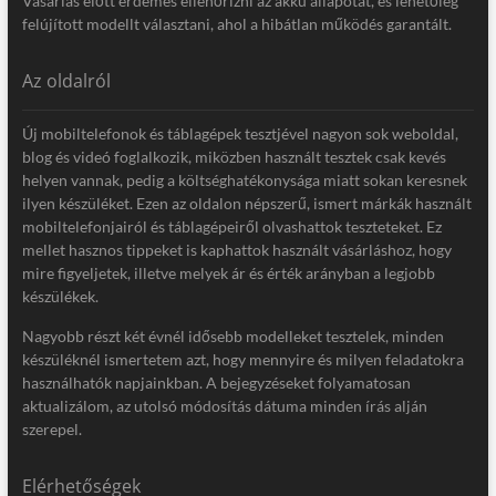
Vásárlás előtt érdemes ellenőrizni az akku állapotát, és lehetőleg
felújított modellt választani, ahol a hibátlan működés garantált.
Az oldalról
Új mobiltelefonok és táblagépek tesztjével nagyon sok weboldal,
blog és videó foglalkozik, miközben használt tesztek csak kevés
helyen vannak, pedig a költséghatékonysága miatt sokan keresnek
ilyen készüléket. Ezen az oldalon népszerű, ismert márkák használt
mobiltelefonjairól és táblagépeiről olvashattok teszteteket. Ez
mellet hasznos tippeket is kaphattok használt vásárláshoz, hogy
mire figyeljetek, illetve melyek ár és érték arányban a legjobb
készülékek.
Nagyobb részt két évnél idősebb modelleket tesztelek, minden
készüléknél ismertetem azt, hogy mennyire és milyen feladatokra
használhatók napjainkban. A bejegyzéseket folyamatosan
aktualizálom, az utolsó módosítás dátuma minden írás alján
szerepel.
Elérhetőségek