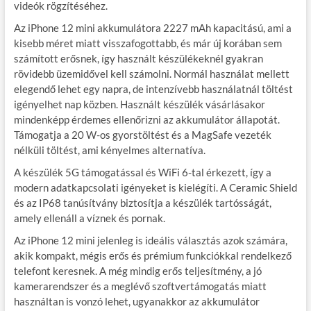
videók rögzítéséhez.
Az iPhone 12 mini akkumulátora 2227 mAh kapacitású, ami a
kisebb méret miatt visszafogottabb, és már új korában sem
számított erősnek, így használt készülékeknél gyakran
rövidebb üzemidővel kell számolni. Normál használat mellett
elegendő lehet egy napra, de intenzívebb használatnál töltést
igényelhet nap közben. Használt készülék vásárlásakor
mindenképp érdemes ellenőrizni az akkumulátor állapotát.
Támogatja a 20 W-os gyorstöltést és a MagSafe vezeték
nélküli töltést, ami kényelmes alternatíva.
A készülék 5G támogatással és WiFi 6-tal érkezett, így a
modern adatkapcsolati igényeket is kielégíti. A Ceramic Shield
és az IP68 tanúsítvány biztosítja a készülék tartósságát,
amely ellenáll a víznek és pornak.
Az iPhone 12 mini jelenleg is ideális választás azok számára,
akik kompakt, mégis erős és prémium funkciókkal rendelkező
telefont keresnek. A még mindig erős teljesítmény, a jó
kamerarendszer és a meglévő szoftvertámogatás miatt
használtan is vonzó lehet, ugyanakkor az akkumulátor