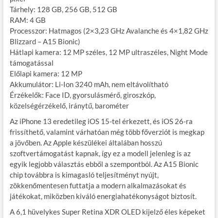
Tárhely: 128 GB, 256 GB, 512 GB
RAM: 4 GB
Processzor: Hatmagos (2×3,23 GHz Avalanche és 4×1,82 GHz
Blizzard – A15 Bionic)
Hátlapi kamera: 12 MP széles, 12 MP ultraszéles, Night Mode
támogatással
Előlapi kamera: 12 MP
Akkumulátor: Li-Ion 3240 mAh, nem eltávolítható
Érzékelők: Face ID, gyorsulásmérő, giroszkóp,
közelségérzékelő, iránytű, barométer
Az iPhone 13 eredetileg iOS 15-tel érkezett, és iOS 26-ra
frissíthető, valamint várhatóan még több főverziót is megkap
a jövőben. Az Apple készülékei általában hosszú
szoftvertámogatást kapnak, így ez a modell jelenleg is az
egyik legjobb választás ebből a szempontból. Az A15 Bionic
chip továbbra is kimagasló teljesítményt nyújt,
zökkenőmentesen futtatja a modern alkalmazásokat és
játékokat, miközben kiváló energiahatékonyságot biztosít.
A 6,1 hüvelykes Super Retina XDR OLED kijelző éles képeket