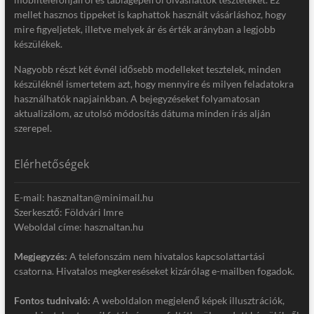
mellet hasznos tippeket is kaphattok használt vásárláshoz, hogy
mire figyeljetek, illetve melyek ár és érték arányban a legjobb
készülékek.
Nagyobb részt két évnél idősebb modelleket tesztelek, minden
készüléknél ismertetem azt, hogy mennyire és milyen feladatokra
használhatók napjainkban. A bejegyzéseket folyamatosan
aktualizálom, az utolsó módosítás dátuma minden írás alján
szerepel.
Elérhetőségek
E-mail: hasznaltan@minimail.hu
Szerkesztő: Földvári Imre
Weboldal címe: hasznaltan.hu
Megjegyzés:
A telefonszám nem hivatalos kapcsolattartási
csatorna. Hivatalos megkereséseket kizárólag e-mailben fogadok.
Fontos tudnivaló:
A weboldalon megjelenő képek illusztrációk,