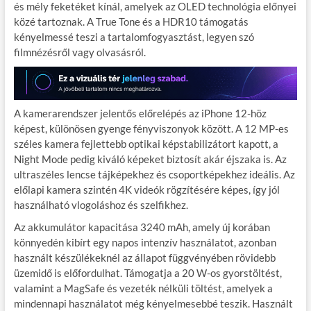
és mély feketéket kínál, amelyek az OLED technológia előnyei
közé tartoznak. A True Tone és a HDR10 támogatás
kényelmessé teszi a tartalomfogyasztást, legyen szó
filmnézésről vagy olvasásról.
A kamerarendszer jelentős előrelépés az iPhone 12-höz
képest, különösen gyenge fényviszonyok között. A 12 MP-es
széles kamera fejlettebb optikai képstabilizátort kapott, a
Night Mode pedig kiváló képeket biztosít akár éjszaka is. Az
ultraszéles lencse tájképekhez és csoportképekhez ideális. Az
előlapi kamera szintén 4K videók rögzítésére képes, így jól
használható vlogoláshoz és szelfikhez.
Az akkumulátor kapacitása 3240 mAh, amely új korában
könnyedén kibírt egy napos intenzív használatot, azonban
használt készülékeknél az állapot függvényében rövidebb
üzemidő is előfordulhat. Támogatja a 20 W-os gyorstöltést,
valamint a MagSafe és vezeték nélküli töltést, amelyek a
mindennapi használatot még kényelmesebbé teszik. Használt