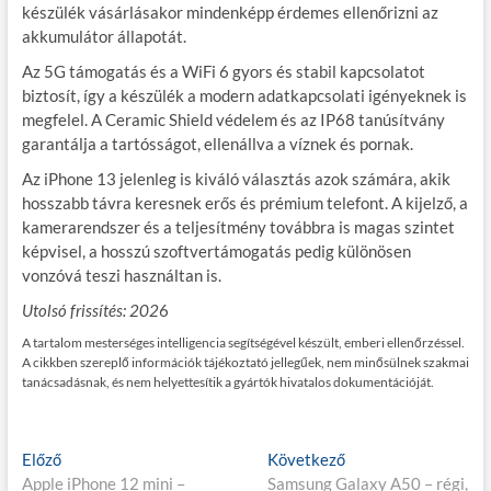
készülék vásárlásakor mindenképp érdemes ellenőrizni az
akkumulátor állapotát.
Az 5G támogatás és a WiFi 6 gyors és stabil kapcsolatot
biztosít, így a készülék a modern adatkapcsolati igényeknek is
megfelel. A Ceramic Shield védelem és az IP68 tanúsítvány
garantálja a tartósságot, ellenállva a víznek és pornak.
Az iPhone 13 jelenleg is kiváló választás azok számára, akik
hosszabb távra keresnek erős és prémium telefont. A kijelző, a
kamerarendszer és a teljesítmény továbbra is magas szintet
képvisel, a hosszú szoftvertámogatás pedig különösen
vonzóvá teszi használtan is.
Utolsó frissítés: 202
6
A tartalom mesterséges intelligencia segítségével készült, emberi ellenőrzéssel.
A cikkben szereplő információk tájékoztató jellegűek, nem minősülnek szakmai
tanácsadásnak, és nem helyettesítik a gyártók hivatalos dokumentációját.
Bejegyzés
E
K
Előző
Következő
l
ö
Apple iPhone 12 mini –
Samsung Galaxy A50 – régi,