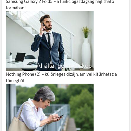
Samsung Galaxy Z Fold5 – a funkciógazdagság hajlítható
formában!
Nothing Phone (2) – különleges dizájn, amivel kitűnhetsz a
tömegből