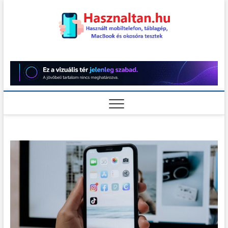
Skip
to
content
Használt
HASZNÁLT MOBILTELEFON,
TÁBLAGÉP, MACBOOK ÉS
OKOSÓRA TESZTEK
teszt