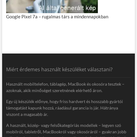
Google Pixel 7a – rugalmas társ a mindennapokban
Miért érdemes használt készüléket választani?
Használt mobiltelefon, táblagép, MacBook és okosóra tesztek –
azoknak, akik minőséget szeretnének elérhető áron.
Egy új készülék előnye, hogy friss hardvert és hosszabb gyártói
támogatást kapunk hozzá, ráadásul garancia is jár. Hátránya
viszont a magasabb ár.
A használt, közép- vagy felsőkategóriás modellek – legyen szó
mobilról, tabletről, MacBookról vagy okosóráról – gyakran jobb