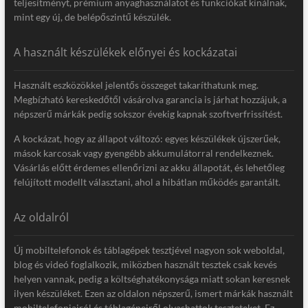
teljesítményt, prémium anyaghasználatot és funkciókat kínálnak,
mint egy új, de belépőszintű készülék.
A használt készülékek előnyei és kockázatai
Használt eszközökkel jelentős összeget takaríthatunk meg.
Megbízható kereskedőtől vásárolva garancia is járhat hozzájuk, a
népszerű márkák pedig sokszor évekig kapnak szoftverfrissítést.
A kockázat, hogy az állapot változó: egyes készülékek újszerűek,
mások karcosak vagy gyengébb akkumulátorral rendelkeznek.
Vásárlás előtt érdemes ellenőrizni az akku állapotát, és lehetőleg
felújított modellt választani, ahol a hibátlan működés garantált.
Az oldalról
Új mobiltelefonok és táblagépek tesztjével nagyon sok weboldal,
blog és videó foglalkozik, miközben használt tesztek csak kevés
helyen vannak, pedig a költséghatékonysága miatt sokan keresnek
ilyen készüléket. Ezen az oldalon népszerű, ismert márkák használt
mobiltelefonjairól és táblagépeiről olvashattok teszteteket. Ez