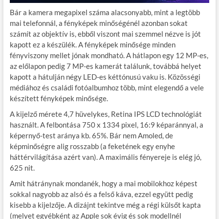
Bár a kamera megapixel száma alacsonyabb, mint a legtöbb
mai telefonnál, a fényképek minőségénél azonban sokat
számít az objektív is, ebből viszont mai szemmel nézve is jót
kapott ez a készülék. A fényképek minősége minden
fényviszony mellet jónak mondható. A hátlapon egy 12 MP-es,
az előlapon pedig 7 MP-es kamerát találunk, továbbá helyet
kapott a hátulján négy LED-es kéttónusú vaku is. Közösségi
médiához és családi fotóalbumhoz több, mint elegendő a vele
készített fényképek minősége.
A kijelző mérete 4,7 hüvelykes, Retina IPS LCD technológiát
használt. A felbontása 750 x 1334 pixel, 16:9 képaránnyal, a
képernyő-test aránya kb. 65%. Bár nem Amoled, de
képminőségre alig rosszabb (a feketének egy enyhe
háttérvilágítása azért van). A maximális fényereje is elég jó,
625 nit.
Amit hátránynak mondanék, hogy a mai mobilokhoz képest
sokkal nagyobb az alsó és a felső káva, ezzel együtt pedig
kisebb a kijelzője. A dizájnt tekintve még a régi külsőt kapta
(melyet egyébként az Apple sok évig és sok modellnél