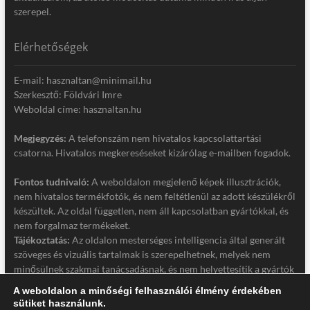
szerepel.
Elérhetőségek
E-mail: hasznaltan@minimail.hu
Szerkesztő: Földvári Imre
Weboldal címe: hasznaltan.hu
Megjegyzés:
A telefonszám nem hivatalos kapcsolattartási
csatorna. Hivatalos megkereséseket kizárólag e-mailben fogadok.
Fontos tudnivaló:
A weboldalon megjelenő képek illusztrációk,
nem hivatalos termékfotók, és nem feltétlenül az adott készülékről
készültek. Az oldal független, nem áll kapcsolatban gyártókkal, és
nem forgalmaz termékeket.
Tájékoztatás:
Az oldalon mesterséges intelligencia által generált
szöveges és vizuális tartalmak is szerepelhetnek, melyek nem
minősülnek szakmai tanácsadásnak, és nem helyettesítik a gyártók
hivatalos dokumentációját. Részletek a jogi nyilatkozatban.
A weboldalon a minőségi felhasználói élmény érdekében
sütiket használunk.