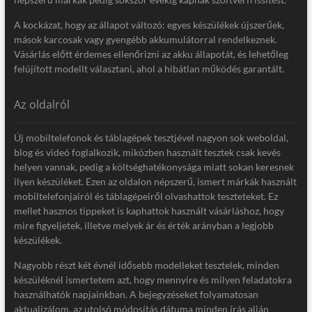
A kockázat, hogy az állapot változó: egyes készülékek újszerűek,
mások karcosak vagy gyengébb akkumulátorral rendelkeznek.
Vásárlás előtt érdemes ellenőrizni az akku állapotát, és lehetőleg
felújított modellt választani, ahol a hibátlan működés garantált.
Az oldalról
Új mobiltelefonok és táblagépek tesztjével nagyon sok weboldal,
blog és videó foglalkozik, miközben használt tesztek csak kevés
helyen vannak, pedig a költséghatékonysága miatt sokan keresnek
ilyen készüléket. Ezen az oldalon népszerű, ismert márkák használt
mobiltelefonjairól és táblagépeiről olvashattok teszteteket. Ez
mellet hasznos tippeket is kaphattok használt vásárláshoz, hogy
mire figyeljetek, illetve melyek ár és érték arányban a legjobb
készülékek.
Nagyobb részt két évnél idősebb modelleket tesztelek, minden
készüléknél ismertetem azt, hogy mennyire és milyen feladatokra
használhatók napjainkban. A bejegyzéseket folyamatosan
aktualizálom, az utolsó módosítás dátuma minden írás alján