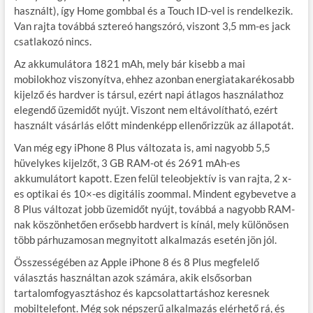
használt), így Home gombbal és a Touch ID-vel is rendelkezik.
Van rajta továbbá sztereó hangszóró, viszont 3,5 mm-es jack
csatlakozó nincs.
Az akkumulátora 1821 mAh, mely bár kisebb a mai
mobilokhoz viszonyítva, ehhez azonban energiatakarékosabb
kijelző és hardver is társul, ezért napi átlagos használathoz
elegendő üzemidőt nyújt. Viszont nem eltávolítható, ezért
használt vásárlás előtt mindenképp ellenőrizzük az állapotát.
Van még egy iPhone 8 Plus változata is, ami nagyobb 5,5
hüvelykes kijelzőt, 3 GB RAM-ot és 2691 mAh-es
akkumulátort kapott. Ezen felül teleobjektív is van rajta, 2 x-
es optikai és 10×-es digitális zoommal. Mindent egybevetve a
8 Plus változat jobb üzemidőt nyújt, továbbá a nagyobb RAM-
nak köszönhetően erősebb hardvert is kínál, mely különösen
több párhuzamosan megnyitott alkalmazás esetén jön jól.
Összességében az Apple iPhone 8 és 8 Plus megfelelő
választás használtan azok számára, akik elsősorban
tartalomfogyasztáshoz és kapcsolattartáshoz keresnek
mobiltelefont. Még sok népszerű alkalmazás elérhető rá, és