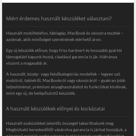
Miért érdemes használt készüléket választani?
Használt mobiltelefon, táblagép, MacBook és okosóra tesztek –
azoknak, akik minőséget szeretnének elérhető áron.
Egy új készülék előnye, hogy friss hardvert és hosszabb gyártói
támogatást kapunk hozzá, ráadásul garancia is jár. Hátránya
viszont a magasabb ár.
A használt, közép- vagy felsőkategóriás modellek – legyen szó
mobilról, tabletről, MacBookról vagy okosóráról – gyakran jobb
teljesítményt, prémium anyaghasználatot és funkciókat kínálnak,
mint egy új, de belépőszintű készülék.
A használt készülékek előnyei és kockázatai
Használt eszközökkel jelentős összeget takaríthatunk meg.
Megbízható kereskedőtől vásárolva garancia is járhat hozzájuk, a
népszerű márkák pedig sokszor évekig kapnak szoftverfrissítést.