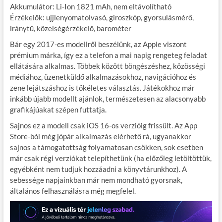
Akkumulátor: Li-Ion 1821 mAh, nem eltávolítható
Érzékelők: ujjlenyomatolvasó, giroszkóp, gyorsulásmérő,
iránytű, közelségérzékelő, barométer
Bár egy 2017-es modellről beszélünk, az Apple viszont
prémium márka, így ez a telefon a mai napig rengeteg feladat
ellátására alkalmas. Többek között böngészéshez, közösségi
médiához, üzenetküldő alkalmazásokhoz, navigációhoz és
zene lejátszáshoz is tökéletes választás. Játékokhoz már
inkább újabb modellt ajánlok, természetesen az alacsonyabb
grafikájúakat szépen futtatja.
Sajnos ez a modell csak iOS 16-os verzióig frissült. Az App
Store-ból még jópár alkalmazás elérhető rá, ugyanakkor
sajnos a támogatottság folyamatosan csökken, sok esetben
már csak régi verziókat telepíthetünk (ha előzőleg letöltöttük,
egyébként nem tudjuk hozzáadni a könyvtárunkhoz). A
sebessége napjainkban már nem mondható gyorsnak,
általános felhasználásra még megfelel.