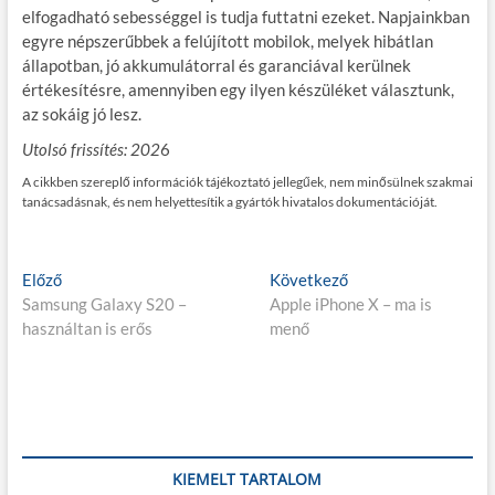
elfogadható sebességgel is tudja futtatni ezeket. Napjainkban
egyre népszerűbbek a felújított mobilok, melyek hibátlan
állapotban, jó akkumulátorral és garanciával kerülnek
értékesítésre, amennyiben egy ilyen készüléket választunk,
az sokáig jó lesz.
Utolsó frissítés: 202
6
A cikkben szereplő információk tájékoztató jellegűek, nem minősülnek szakmai
tanácsadásnak, és nem helyettesítik a gyártók hivatalos dokumentációját.
Bejegyzés
E
K
Előző
Következő
l
ö
Samsung Galaxy S20 –
Apple iPhone X – ma is
navigáció
ő
v
használtan is erős
menő
z
e
ő
t
p
k
o
e
s
z
t
ő
KIEMELT TARTALOM