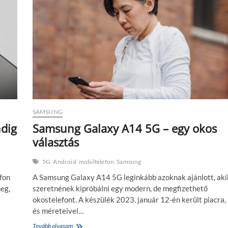
egy
belépőszintű
kincs,
ami
még
mindig
megállja
a
helyét
SAMSUNG
dig
Samsung Galaxy A14 5G – egy okos
választás
5G
Android
mobiltelefon
Samsung
fon
A Samsung Galaxy A14 5G leginkább azoknak ajánlott, aki
eg,
szeretnének kipróbálni egy modern, de megfizethető
okostelefont. A készülék 2023. január 12-én került piacra,
és méreteivel…
Samsung
Tovább olvasom