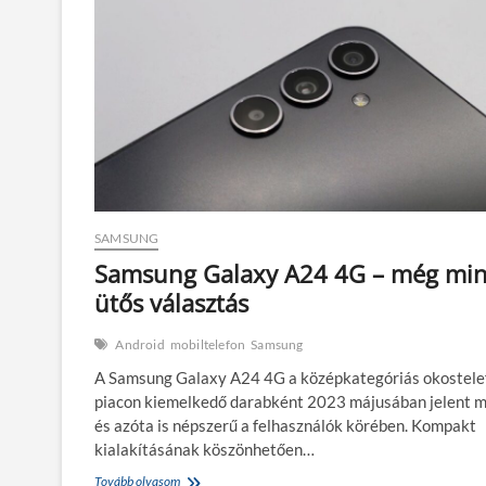
a
megfizethető
feltörekvő
SAMSUNG
Samsung Galaxy A24 4G – még min
ütős választás
Android
mobiltelefon
Samsung
A Samsung Galaxy A24 4G a középkategóriás okostele
piacon kiemelkedő darabként 2023 májusában jelent m
és azóta is népszerű a felhasználók körében. Kompakt
kialakításának köszönhetően…
Samsung
Tovább olvasom