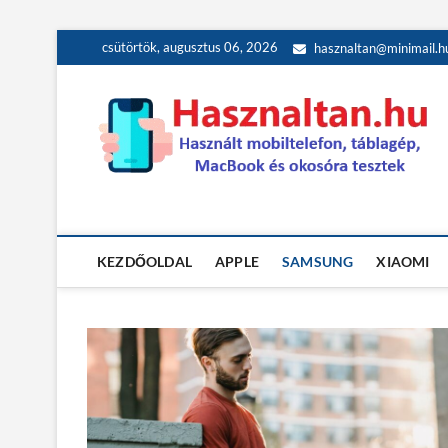
Skip
csütörtök, augusztus 06, 2026
hasznaltan@minimail.h
to
content
Használt teszt
HASZNÁLT MOBILTELEFON, TÁBLAGÉP, MACBOOK ÉS OK
KEZDŐOLDAL
APPLE
SAMSUNG
XIAOMI