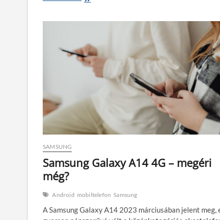
Galaxy
A24
4G
–
még
mindig
ütős
választás
SAMSUNG
Samsung Galaxy A14 4G – megéri
még?
Android
mobiltelefon
Samsung
A Samsung Galaxy A14 2023 márciusában jelent meg, 