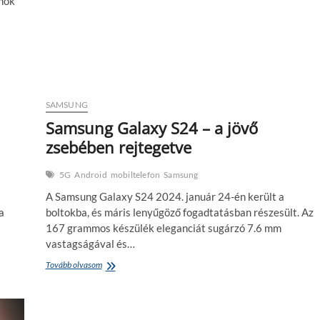
onok
SAMSUNG
Samsung Galaxy S24 – a jövő
zsebében rejtegetve
5G
Android
mobiltelefon
Samsung
A Samsung Galaxy S24 2024. január 24-én került a
a
boltokba, és máris lenyűgöző fogadtatásban részesült. Az
167 grammos készülék eleganciát sugárzó 7.6 mm
vastagságával és…
Samsung
Tovább olvasom
Galaxy
S24
–
a