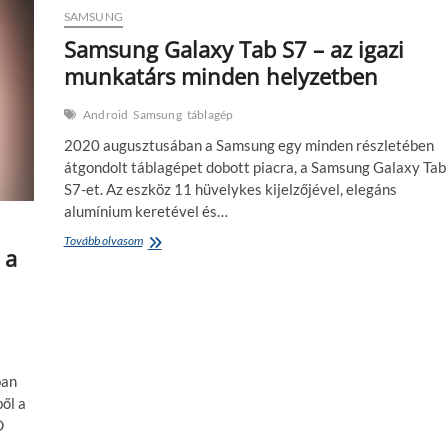
jövő
SAMSUNG
zsebében
Samsung Galaxy Tab S7 – az igazi
rejtegetve
munkatárs minden helyzetben
Android
Samsung
táblagép
2020 augusztusában a Samsung egy minden részletében
átgondolt táblagépet dobott piacra, a Samsung Galaxy Tab
S7-et. Az eszköz 11 hüvelykes kijelzőjével, elegáns
alumínium keretével és…
Samsung
Tovább olvasom
 a
Galaxy
Tab
S7
–
az
igazi
munkatárs
ban
minden
ől a
helyzetben
D