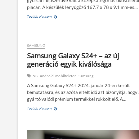
gyorsan népszerűvé vált a középkategóriás okostelef
piacán. A készülék lenyűgöző 167.7 x 78 x 9.1 mm-es…
Samsung
Tovább olvasom
Galaxy
A14
4G
–
megéri
SAMSUNG
még?
Samsung Galaxy S24+ – az új
generáció egyik kiválósága
5G
Android
mobiltelefon
Samsung
A Samsung Galaxy S24+ 2024. január 24-én került
bemutatásra, és az azóta eltelt idő azt bizonyítja, hogy 
gyártó valódi prémium termékkel rukkolt elő. A…
Samsung
Tovább olvasom
Galaxy
S24+
–
az
új