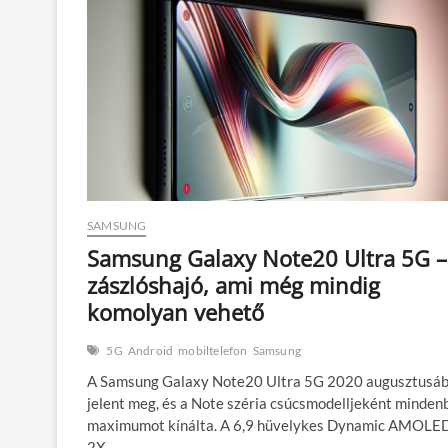
generáció
egyik
kiválósága
SAMSUNG
Samsung Galaxy Note20 Ultra 5G –
zászlóshajó, ami még mindig
komolyan vehető
5G
Android
mobiltelefon
Samsung
A Samsung Galaxy Note20 Ultra 5G 2020 augusztusá
jelent meg, és a Note széria csúcsmodelljeként mindenb
maximumot kínálta. A 6,9 hüvelykes Dynamic AMOLE
2X…