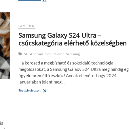
Galaxy
A14
5G
–
egy
SAMSUNG
okos
Samsung Galaxy S24 Ultra –
választás
csúcskategória elérhető közelségben
5G
Android
mobiltelefon
Samsung
Ha keresed a megbízható és sokoldalú technológiai
megoldásokat, a Samsung Galaxy S24 Ultra még mindig eg
figyelemreméltó eszköz! Annak ellenére, hogy 2024
januárjában jelent meg,…
Samsung
Tovább olvasom
Galaxy
S24
Ultra
–
csúcskategória
elérhető
és
közelségben