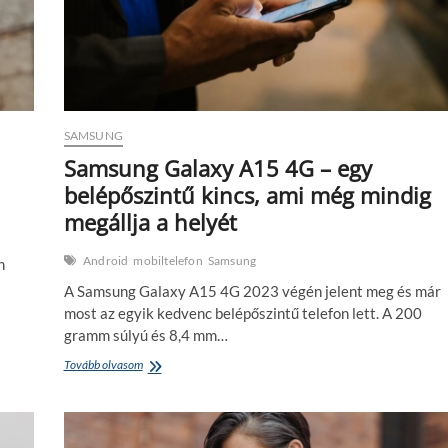
SAMSUNG
Samsung Galaxy A15 4G – egy
belépőszintű kincs, ami még mindig
megállja a helyét
Android
mobiltelefon
Samsung
n
A Samsung Galaxy A15 4G 2023 végén jelent meg és már
most az egyik kedvenc belépőszintű telefon lett. A 200
gramm súlyú és 8,4 mm…
Samsung
Tovább olvasom
Galaxy
A15
4G
–