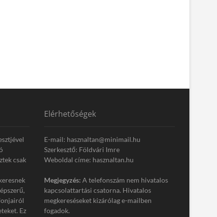
Elérhetőségek
esztjével
E-mail: hasznaltan@minimail.hu
ó
Szerkesztő: Földvári Imre
ztek csak
Weboldal címe: hasznaltan.hu
keresnek
Megjegyzés:
A telefonszám nem hivatalos
népszerű,
kapcsolattartási csatorna. Hivatalos
onjairól
megkereséseket kizárólag e-mailben
eteket. Ez
fogadok.