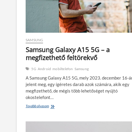
SAMSUNG
Samsung Galaxy A15 5G – a
megfizethető feltörekvő
5G
Android
mobiltelefon
Samsung
A Samsung Galaxy A15 5G, mely 2023. december 16-á
jelent meg, egy ígéretes darab azok számára, akik egy
megfizethető, de mégis több lehetőséget nyújtó
okostelefont…
Samsung
Tovább olvasom
Galaxy
A15
5G
–