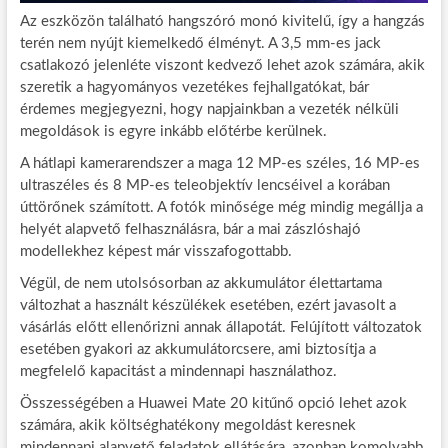
Az eszközön található hangszóró monó kivitelű, így a hangzás
terén nem nyújt kiemelkedő élményt. A 3,5 mm-es jack
csatlakozó jelenléte viszont kedvező lehet azok számára, akik
szeretik a hagyományos vezetékes fejhallgatókat, bár
érdemes megjegyezni, hogy napjainkban a vezeték nélküli
megoldások is egyre inkább előtérbe kerülnek.
A hátlapi kamerarendszer a maga 12 MP-es széles, 16 MP-es
ultraszéles és 8 MP-es teleobjektív lencséivel a korában
úttörőnek számított. A fotók minősége még mindig megállja a
helyét alapvető felhasználásra, bár a mai zászlóshajó
modellekhez képest már visszafogottabb.
Végül, de nem utolsósorban az akkumulátor élettartama
változhat a használt készülékek esetében, ezért javasolt a
vásárlás előtt ellenőrizni annak állapotát. Felújított változatok
esetében gyakori az akkumulátorcsere, ami biztosítja a
megfelelő kapacitást a mindennapi használathoz.
Összességében a Huawei Mate 20 kitűnő opció lehet azok
számára, akik költséghatékony megoldást keresnek
mindennapi alapvető feladatok ellátására, azonban komolyabb