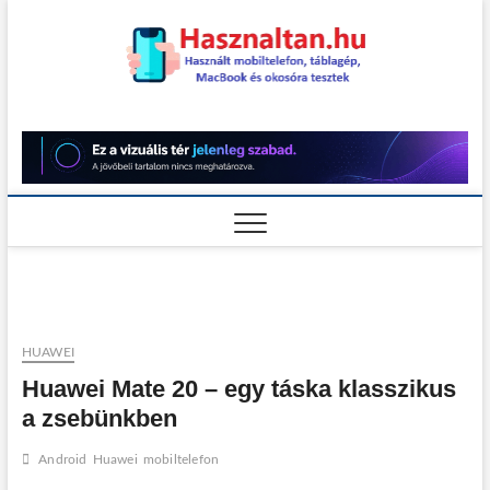
Skip
to
content
Használt
HASZNÁLT MOBILTELEFON,
TÁBLAGÉP, MACBOOK ÉS
OKOSÓRA TESZTEK
teszt
HUAWEI
Huawei Mate 20 – egy táska klasszikus
a zsebünkben
Android
Huawei
mobiltelefon