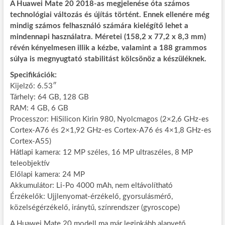
A Huawei Mate 20 2018-as megjelenése óta számos
technológiai változás és újítás történt. Ennek ellenére még
mindig számos felhasználó számára kielégítő lehet a
mindennapi használatra. Méretei (158,2 x 77,2 x 8,3 mm)
révén kényelmesen illik a kézbe, valamint a 188 grammos
súlya is megnyugtató stabilitást kölcsönöz a készüléknek.
Specifikációk:
Kijelző: 6.53″
Tárhely: 64 GB, 128 GB
RAM: 4 GB, 6 GB
Processzor: HiSilicon Kirin 980, Nyolcmagos (2×2,6 GHz-es
Cortex-A76 és 2×1,92 GHz-es Cortex-A76 és 4×1,8 GHz-es
Cortex-A55)
Hátlapi kamera: 12 MP széles, 16 MP ultraszéles, 8 MP
teleobjektív
Előlapi kamera: 24 MP
Akkumulátor: Li-Po 4000 mAh, nem eltávolítható
Érzékelők: Ujjlenyomat-érzékelő, gyorsulásmérő,
közelségérzékelő, iránytű, színrendszer (gyroscope)
A Huawei Mate 20 modell ma már leginkább alapvető