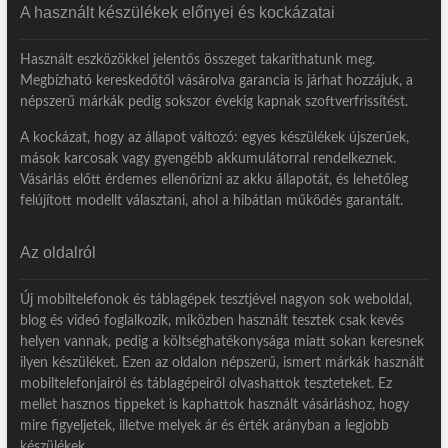
A használt készülékek előnyei és kockázatai
Használt eszközökkel jelentős összeget takaríthatunk meg.
Megbízható kereskedőtől vásárolva garancia is járhat hozzájuk, a
népszerű márkák pedig sokszor évekig kapnak szoftverfrissítést.
A kockázat, hogy az állapot változó: egyes készülékek újszerűek,
mások karcosak vagy gyengébb akkumulátorral rendelkeznek.
Vásárlás előtt érdemes ellenőrizni az akku állapotát, és lehetőleg
felújított modellt választani, ahol a hibátlan működés garantált.
Az oldalról
Új mobiltelefonok és táblagépek tesztjével nagyon sok weboldal,
blog és videó foglalkozik, miközben használt tesztek csak kevés
helyen vannak, pedig a költséghatékonysága miatt sokan keresnek
ilyen készüléket. Ezen az oldalon népszerű, ismert márkák használt
mobiltelefonjairól és táblagépeiről olvashattok teszteteket. Ez
mellet hasznos tippeket is kaphattok használt vásárláshoz, hogy
mire figyeljetek, illetve melyek ár és érték arányban a legjobb
készülékek.