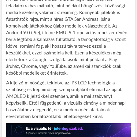
feladatokra használható, mint például böngészés, közösségi
média kezelése, valamint streaming. Könnyebb játékok is
futtathatók rajta, mint a híres GTA San Andreas, bár a
komolyabb játékokhoz újabb modellek választhatók. Az
Android 9.0 (Pie), illetve EMUI 9.1 operációs rendszer révén
bár a legtöbb alkalmazás futtatható, a támogatottság viszont
idővel romlani fog, aki hosszú távra tervez ezzel a
készülékkel, ezzel számolnia kell. Ezen a készüléken még
elérhetőek a Google szolgáltatások, mint például a Play
áruház, Chrome, vagy YouTube, az amerikai szankciók csak
későbbi modelleket érintettek.
A kijelző minőségét tekintve az IPS LCD technológia a
színhűség és képminőség szempontjából elmarad az újabb
AMOLED kijelzőkkel szemben, amik a mai szabványt
képviselik. Ettől függetlenül a vizuális élmény a mindennapi
használathoz elegendő, de a modern médiatartalmak
élvezetében korlátozottabb lehetőségeket kínál.