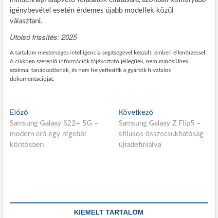
igénybevétel esetén érdemes újabb modellek közül
választani.
Utolsó frissítés: 2025
A tartalom mesterséges intelligencia segítségével készült, emberi ellenőrzéssel.
A cikkben szereplő információk tájékoztató jellegűek, nem minősülnek
szakmai tanácsadásnak, és nem helyettesítik a gyártók hivatalos
dokumentációját.
Bejegyzés
E
K
Előző
Következő
l
ö
Samsung Galaxy S22+ 5G –
Samsung Galaxy Z Flip5 –
navigáció
ő
v
modern erő egy régebbi
stílusos összecsukhatóság
z
e
köntösben
újradefiniálva
ő
t
p
k
o
e
s
z
t
ő
:
p
KIEMELT TARTALOM