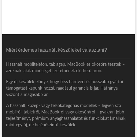
Miért érdemes használt készüléket választani?
Használt mobiltelefon, táblagép, MacBook és okosóra tesztek –
azoknak, akik minőséget szeretnének elérhető áron.
Egy új készülék előnye, hogy friss hardvert és hosszabb gyártói
támogatást kapunk hozzá, ráadásul garancia is jár. Hátránya
viszont a magasabb ár.
A használt, közép- vagy felsőkategóriás modellek – legyen szó
mobilról, tabletről, MacBookról vagy okosóráról – gyakran jobb
teljesítményt, prémium anyaghasználatot és funkciókat kínálnak,
mint egy új, de belépőszintű készülék.