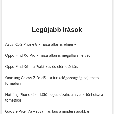
o
s
t
:
Legújabb írások
Asus ROG Phone 8 – használtan is élmény
Oppo Find X6 Pro – használtan is megállja a helyét
Oppo Find X6 – a Praktikus és elérhető társ
Samsung Galaxy Z Fold5 – a funkciógazdagság hajlítható
formában!
Nothing Phone (2) – különleges dizájn, amivel kitűnhetsz a
tömegből
Google Pixel 7a – rugalmas társ a mindennapokban