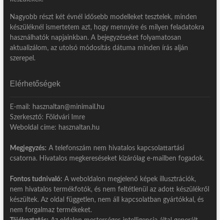
Nagyobb részt két évnél idősebb modelleket tesztelek, minden
készüléknél ismertetem azt, hogy mennyire és milyen feladatokra
használhatók napjainkban. A bejegyzéseket folyamatosan
aktualizálom, az utolsó módosítás dátuma minden írás alján
szerepel.
Elérhetőségek
E-mail: hasznaltan@minimail.hu
Szerkesztő: Földvári Imre
Weboldal címe: hasznaltan.hu
Megjegyzés:
A telefonszám nem hivatalos kapcsolattartási
csatorna. Hivatalos megkereséseket kizárólag e-mailben fogadok.
Fontos tudnivaló:
A weboldalon megjelenő képek illusztrációk,
nem hivatalos termékfotók, és nem feltétlenül az adott készülékről
készültek. Az oldal független, nem áll kapcsolatban gyártókkal, és
nem forgalmaz termékeket.