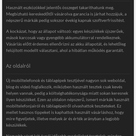
Használt eszközökkel jelentős összeget takaríthatunk meg.
Megbízható kereskedőtől vásárolva garancia is járhat hozzájuk, a
népszerű márkák pedig sokszor évekig kapnak szoftverfrissítést.
A kockázat, hogy az állapot változó: egyes készülékek újszerűek,
mások karcosak vagy gyengébb akkumulátorral rendelkeznek.
Vásárlás előtt érdemes ellenőrizni az akku állapotát, és lehetőleg
felújított modellt választani, ahol a hibátlan működés garantált.
Az oldalról
Új mobiltelefonok és táblagépek tesztjével nagyon sok weboldal,
blog és videó foglalkozik, miközben használt tesztek csak kevés
helyen vannak, pedig a költséghatékonysága miatt sokan keresnek
ilyen készüléket. Ezen az oldalon népszerű, ismert márkák használt
mobiltelefonjairól és táblagépeiről olvashattok teszteteket. Ez
mellet hasznos tippeket is kaphattok használt vásárláshoz, hogy
mire figyeljetek, illetve melyek ár és érték arányban a legjobb
készülékek.
Nagyobb részt két évnél idősebb modelleket tesztelek, minden