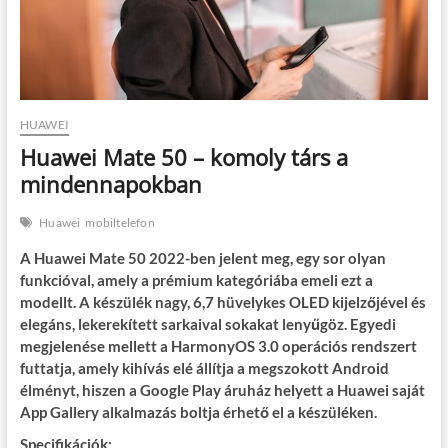
HUAWEI
Huawei Mate 50 – komoly társ a
mindennapokban
Huawei
mobiltelefon
A Huawei Mate 50 2022-ben jelent meg, egy sor olyan
funkcióval, amely a prémium kategóriába emeli ezt a
modellt. A készülék nagy, 6,7 hüvelykes OLED kijelzőjével és
elegáns, lekerekített sarkaival sokakat lenyűgöz. Egyedi
megjelenése mellett a HarmonyOS 3.0 operációs rendszert
futtatja, amely kihívás elé állítja a megszokott Android
élményt, hiszen a Google Play áruház helyett a Huawei saját
App Gallery alkalmazás boltja érhető el a készüléken.
Specifikációk: