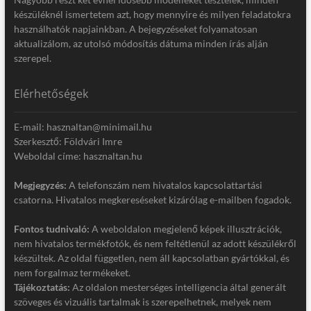
készüléknél ismertetem azt, hogy mennyire és milyen feladatokra
használhatók napjainkban. A bejegyzéseket folyamatosan
aktualizálom, az utolsó módosítás dátuma minden írás alján
szerepel.
Elérhetőségek
E-mail: hasznaltan@minimail.hu
Szerkesztő: Földvári Imre
Weboldal címe: hasznaltan.hu
Megjegyzés:
A telefonszám nem hivatalos kapcsolattartási
csatorna. Hivatalos megkereséseket kizárólag e-mailben fogadok.
Fontos tudnivaló:
A weboldalon megjelenő képek illusztrációk,
nem hivatalos termékfotók, és nem feltétlenül az adott készülékről
készültek. Az oldal független, nem áll kapcsolatban gyártókkal, és
nem forgalmaz termékeket.
Tájékoztatás:
Az oldalon mesterséges intelligencia által generált
szöveges és vizuális tartalmak is szerepelhetnek, melyek nem