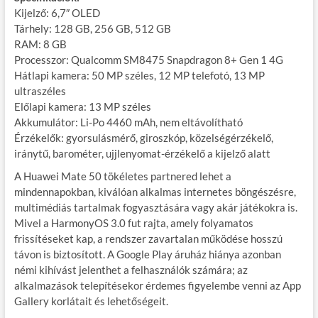
Kijelző: 6,7″ OLED
Tárhely: 128 GB, 256 GB, 512 GB
RAM: 8 GB
Processzor: Qualcomm SM8475 Snapdragon 8+ Gen 1 4G
Hátlapi kamera: 50 MP széles, 12 MP telefotó, 13 MP
ultraszéles
Előlapi kamera: 13 MP széles
Akkumulátor: Li-Po 4460 mAh, nem eltávolítható
Érzékelők: gyorsulásmérő, giroszkóp, közelségérzékelő,
iránytű, barométer, ujjlenyomat-érzékelő a kijelző alatt
A Huawei Mate 50 tökéletes partnered lehet a
mindennapokban, kiválóan alkalmas internetes böngészésre,
multimédiás tartalmak fogyasztására vagy akár játékokra is.
Mivel a HarmonyOS 3.0 fut rajta, amely folyamatos
frissítéseket kap, a rendszer zavartalan működése hosszú
távon is biztosított. A Google Play áruház hiánya azonban
némi kihívást jelenthet a felhasználók számára; az
alkalmazások telepítésekor érdemes figyelembe venni az App
Gallery korlátait és lehetőségeit.