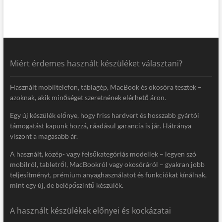
Miért érdemes használt készüléket választani?
Használt mobiltelefon, táblagép, MacBook és okosóra tesztek –
azoknak, akik minőséget szeretnének elérhető áron.
Egy új készülék előnye, hogy friss hardvert és hosszabb gyártói
támogatást kapunk hozzá, ráadásul garancia is jár. Hátránya
viszont a magasabb ár.
A használt, közép- vagy felsőkategóriás modellek – legyen szó
mobilról, tabletről, MacBookról vagy okosóráról – gyakran jobb
teljesítményt, prémium anyaghasználatot és funkciókat kínálnak,
mint egy új, de belépőszintű készülék.
A használt készülékek előnyei és kockázatai