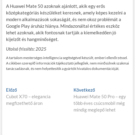
A Huawei Mate 50 azoknak ajánlott, akik egy erős
középkategóriás készüléket keresnek, amely képes kezelni a
modern alkalmazások sokaságát, és nem okoz problémát a
Google Play áruház hiánya. Mindazonáltal értékes eszköz
lehet azoknak, akik fontosnak tartják a kiemelkedően jó
kijelzőt és hangminőséget.
Utolsó frissítés: 2025
A tartalom mesterséges intelligencia segítségével készült, emberi ellenőrzéssel.
A cikkben szereplő információk tájékoztató jellegűek, nem minősülnek szakmai
tanácsadásnak, és nem helyettesítik a gyártók hivatalos dokumentációját.
Bejegyzés
E
K
Előző
Következő
l
ö
Cubot X70 – elegancia
Huawei Mate 50 Pro – egy
navigáció
ő
v
megfizethető áron
több éves csúcsmobil még
z
e
mindig meglepő lehet
ő
t
p
k
o
e