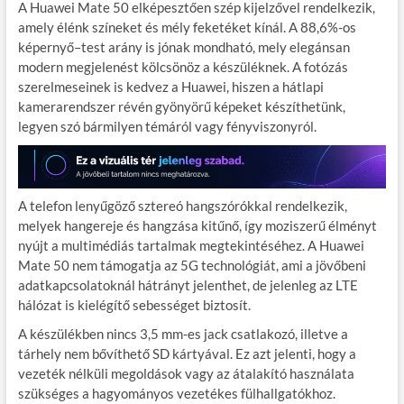
A Huawei Mate 50 elképesztően szép kijelzővel rendelkezik,
amely élénk színeket és mély feketéket kínál. A 88,6%-os
képernyő–test arány is jónak mondható, mely elegánsan
modern megjelenést kölcsönöz a készüléknek. A fotózás
szerelmeseinek is kedvez a Huawei, hiszen a hátlapi
kamerarendszer révén gyönyörű képeket készíthetünk,
legyen szó bármilyen témáról vagy fényviszonyról.
A telefon lenyűgöző sztereó hangszórókkal rendelkezik,
melyek hangereje és hangzása kitűnő, így moziszerű élményt
nyújt a multimédiás tartalmak megtekintéséhez. A Huawei
Mate 50 nem támogatja az 5G technológiát, ami a jövőbeni
adatkapcsolatoknál hátrányt jelenthet, de jelenleg az LTE
hálózat is kielégítő sebességet biztosít.
A készülékben nincs 3,5 mm-es jack csatlakozó, illetve a
tárhely nem bővíthető SD kártyával. Ez azt jelenti, hogy a
vezeték nélküli megoldások vagy az átalakító használata
szükséges a hagyományos vezetékes fülhallgatókhoz.