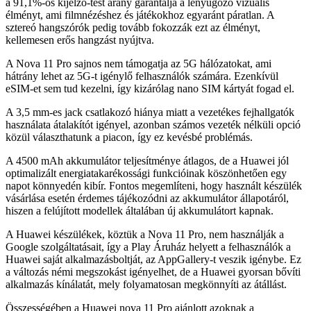
a 91,1%-os kijelző-test arány garantálja a lenyűgöző vizuális
élményt, ami filmnézéshez és játékokhoz egyaránt páratlan. A
sztereó hangszórók pedig tovább fokozzák ezt az élményt,
kellemesen erős hangzást nyújtva.
A Nova 11 Pro sajnos nem támogatja az 5G hálózatokat, ami
hátrány lehet az 5G-t igénylő felhasználók számára. Ezenkívül
eSIM-et sem tud kezelni, így kizárólag nano SIM kártyát fogad el.
A 3,5 mm-es jack csatlakozó hiánya miatt a vezetékes fejhallgatók
használata átalakítót igényel, azonban számos vezeték nélküli opció
közül választhatunk a piacon, így ez kevésbé problémás.
A 4500 mAh akkumulátor teljesítménye átlagos, de a Huawei jól
optimalizált energiatakarékossági funkcióinak köszönhetően egy
napot könnyedén kibír. Fontos megemlíteni, hogy használt készülék
vásárlása esetén érdemes tájékozódni az akkumulátor állapotáról,
hiszen a felújított modellek általában új akkumulátort kapnak.
A Huawei készülékek, köztük a Nova 11 Pro, nem használják a
Google szolgáltatásait, így a Play Áruház helyett a felhasználók a
Huawei saját alkalmazásboltját, az AppGallery-t veszik igénybe. Ez
a változás némi megszokást igényelhet, de a Huawei gyorsan bővíti
alkalmazás kínálatát, mely folyamatosan megkönnyíti az átállást.
Összességében a Huawei nova 11 Pro ajánlott azoknak a