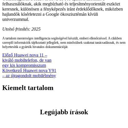
felhasználóknak, akik megbízható és teljesítményorientált eszközt
keresnek, különösen a fényképezés iránt érdeklődőknek, miközben
hajlandók kísérletezni a Google ökoszisztémán kívüli
univerzummal.
Utolsó frissítés: 2025
A tartalom mesterséges intelligencia segítségével készült, emberi ellenőrzéssel. A cikkben
szereplő információk tájékoztató jellegűek, nem minősülnek szakmai tanácsadásnak, és nem
helyettesítik a gyártók hivatalos dokumentációját.
Bejegyzés
E
Előző
Huawei nova 11 –
l
kiváló mobiltelefon, de van
navigáció
ő
egy kis kompromisszum
z
K
Következő
Huawei nova Y91
ő
ö
– az újragondolt mobilélmény
p
v
o
e
Kiemelt tartalom
s
t
t
k
:
e
z
Legújabb írások
ő
p
o
s