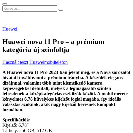
Keresés
…
Huawei
Huawei nova 11 Pro – a prémium
kategória új színfoltja
Használt teszt
Huawei
mobiltelefon
A Huawei nova 11 Pro 2023-ban jelent meg, és a Nova sorozatot
hivatott továbbvinni a prémium irányba. A készülék elegáns
dizájnnal, valamint több mint kiemelkedő kamera
képességekkel debütált, melyek a legmagasabb szinten
teljesítenek a középkategóriás eszközök között. A mobil mérete
kényelmes 6,78 hüvelykes kijelzőt foglal magába, így ideális
választás azoknak, akik nagy kijelzőt keresnek kompakt
formában.
Specifikációk:
Kijelző: 6,78″
Tárhely: 256 GB, 512 GB