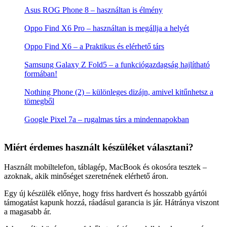
t
Asus ROG Phone 8 – használtan is élmény
:
Oppo Find X6 Pro – használtan is megállja a helyét
Oppo Find X6 – a Praktikus és elérhető társ
Samsung Galaxy Z Fold5 – a funkciógazdagság hajlítható
formában!
Nothing Phone (2) – különleges dizájn, amivel kitűnhetsz a
tömegből
Google Pixel 7a – rugalmas társ a mindennapokban
Miért érdemes használt készüléket választani?
Használt mobiltelefon, táblagép, MacBook és okosóra tesztek –
azoknak, akik minőséget szeretnének elérhető áron.
Egy új készülék előnye, hogy friss hardvert és hosszabb gyártói
támogatást kapunk hozzá, ráadásul garancia is jár. Hátránya viszont
a magasabb ár.