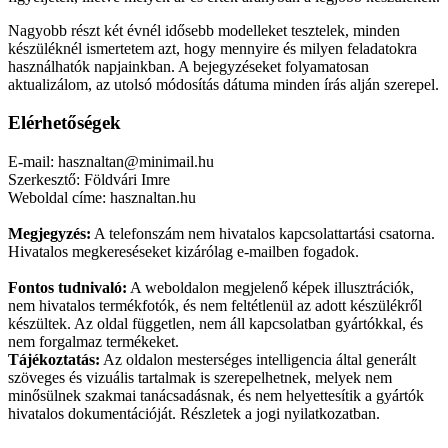
Nagyobb részt két évnél idősebb modelleket tesztelek, minden
készüléknél ismertetem azt, hogy mennyire és milyen feladatokra
használhatók napjainkban. A bejegyzéseket folyamatosan
aktualizálom, az utolsó módosítás dátuma minden írás alján szerepel.
Elérhetőségek
E-mail: hasznaltan@minimail.hu
Szerkesztő: Földvári Imre
Weboldal címe: hasznaltan.hu
Megjegyzés:
A telefonszám nem hivatalos kapcsolattartási csatorna.
Hivatalos megkereséseket kizárólag e-mailben fogadok.
Fontos tudnivaló:
A weboldalon megjelenő képek illusztrációk,
nem hivatalos termékfotók, és nem feltétlenül az adott készülékről
készültek. Az oldal független, nem áll kapcsolatban gyártókkal, és
nem forgalmaz termékeket.
Tájékoztatás:
Az oldalon mesterséges intelligencia által generált
szöveges és vizuális tartalmak is szerepelhetnek, melyek nem
minősülnek szakmai tanácsadásnak, és nem helyettesítik a gyártók
hivatalos dokumentációját. Részletek a jogi nyilatkozatban.