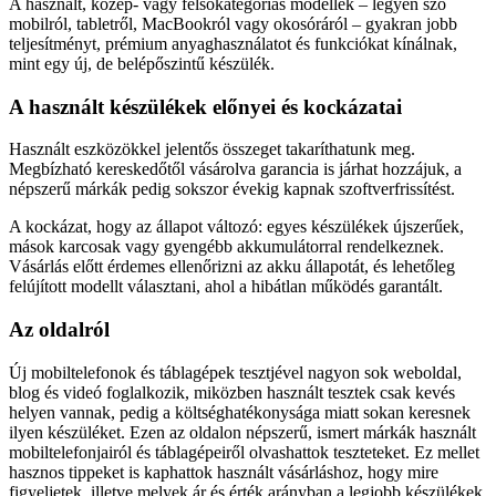
A használt, közép- vagy felsőkategóriás modellek – legyen szó
mobilról, tabletről, MacBookról vagy okosóráról – gyakran jobb
teljesítményt, prémium anyaghasználatot és funkciókat kínálnak,
mint egy új, de belépőszintű készülék.
A használt készülékek előnyei és kockázatai
Használt eszközökkel jelentős összeget takaríthatunk meg.
Megbízható kereskedőtől vásárolva garancia is járhat hozzájuk, a
népszerű márkák pedig sokszor évekig kapnak szoftverfrissítést.
A kockázat, hogy az állapot változó: egyes készülékek újszerűek,
mások karcosak vagy gyengébb akkumulátorral rendelkeznek.
Vásárlás előtt érdemes ellenőrizni az akku állapotát, és lehetőleg
felújított modellt választani, ahol a hibátlan működés garantált.
Az oldalról
Új mobiltelefonok és táblagépek tesztjével nagyon sok weboldal,
blog és videó foglalkozik, miközben használt tesztek csak kevés
helyen vannak, pedig a költséghatékonysága miatt sokan keresnek
ilyen készüléket. Ezen az oldalon népszerű, ismert márkák használt
mobiltelefonjairól és táblagépeiről olvashattok teszteteket. Ez mellet
hasznos tippeket is kaphattok használt vásárláshoz, hogy mire
figyeljetek, illetve melyek ár és érték arányban a legjobb készülékek.