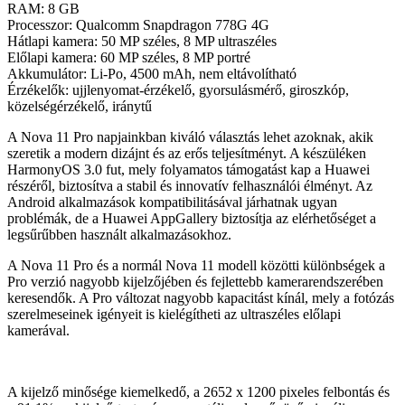
RAM: 8 GB
Processzor: Qualcomm Snapdragon 778G 4G
Hátlapi kamera: 50 MP széles, 8 MP ultraszéles
Előlapi kamera: 60 MP széles, 8 MP portré
Akkumulátor: Li-Po, 4500 mAh, nem eltávolítható
Érzékelők: ujjlenyomat-érzékelő, gyorsulásmérő, giroszkóp,
közelségérzékelő, iránytű
A Nova 11 Pro napjainkban kiváló választás lehet azoknak, akik
szeretik a modern dizájnt és az erős teljesítményt. A készüléken
HarmonyOS 3.0 fut, mely folyamatos támogatást kap a Huawei
részéről, biztosítva a stabil és innovatív felhasználói élményt. Az
Android alkalmazások kompatibilitásával járhatnak ugyan
problémák, de a Huawei AppGallery biztosítja az elérhetőséget a
legsűrűbben használt alkalmazásokhoz.
A Nova 11 Pro és a normál Nova 11 modell közötti különbségek a
Pro verzió nagyobb kijelzőjében és fejlettebb kamerarendszerében
keresendők. A Pro változat nagyobb kapacitást kínál, mely a fotózás
szerelmeseinek igényeit is kielégítheti az ultraszéles előlapi
kamerával.
A kijelző minősége kiemelkedő, a 2652 x 1200 pixeles felbontás és