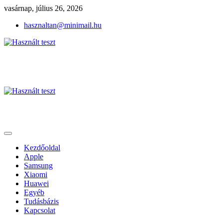
Skip
vasárnap, július 26, 2026
to
hasznaltan@minimail.hu
content
Használt mobiltelefon, táblagép, MacBook és okosóra tesztek
Használt teszt
Kezdőoldal
Apple
Samsung
Xiaomi
Huawei
Egyéb
Tudásbázis
Kapcsolat