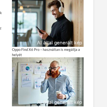
ak
z
Oppo Find X6 Pro – használtan is megállja a
helyét