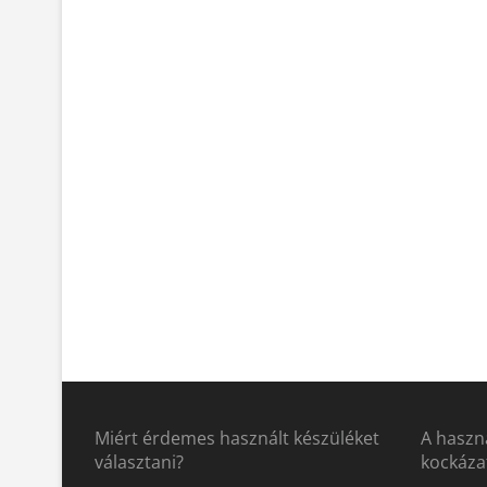
Miért érdemes használt készüléket
A haszná
választani?
kockáza