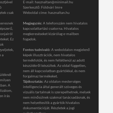
esztjével
E-mail: hasznaltan@minimail.hu
ó
Szerkesztő: Földvári Imre
ztek csak
Weboldal címe: hasznaltan.hu
keresnek
Megjegyzés:
A telefonszám nem hivatalos
népszerű,
kapcsolattartási csatorna. Hivatalos
onjairól
megkereséseket kizárólag e-mailben
eteket. Ez
fogadok.
tok
gyeljetek,
Fontos tudnivaló:
A weboldalon megjelenő
n a
képek illusztrációk, nem hivatalos
termékfotók, és nem feltétlenül az adott
készülékről készültek. Az oldal független,
nem áll kapcsolatban gyártókkal, és nem
üléknél
forgalmaz termékeket.
 milyen
Tájékoztatás:
Az oldalon mesterséges
kban. A
intelligencia által generált szöveges és
lizálom,
vizuális tartalmak is szerepelhetnek, melyek
n írás
nem minősülnek szakmai tanácsadásnak, és
nem helyettesítik a gyártók hivatalos
dokumentációját. Részletek a jogi