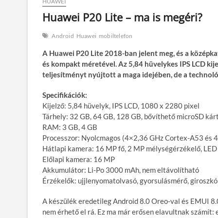
HUAWEI
Huawei P20 Lite – ma is megéri?
Android
Huawei
mobiltelefon
A Huawei P20 Lite 2018-ban jelent meg, és a középkat
és kompakt méretével. Az 5,84 hüvelykes IPS LCD kij
teljesítményt nyújtott a maga idejében, de a technoló
Specifikációk:
Kijelző: 5,84 hüvelyk, IPS LCD, 1080 x 2280 pixel
Tárhely: 32 GB, 64 GB, 128 GB, bővíthető microSD kár
RAM: 3 GB, 4 GB
Processzor: Nyolcmagos (4×2,36 GHz Cortex-A53 és 
Hátlapi kamera: 16 MP fő, 2 MP mélységérzékelő, LE
Előlapi kamera: 16 MP
Akkumulátor: Li-Po 3000 mAh, nem eltávolítható
Érzékelők: ujjlenyomatolvasó, gyorsulásmérő, giroszkó
A készülék eredetileg Android 8.0 Oreo-val és EMUI 8.0-
nem érhető el rá. Ez ma már erősen elavultnak számít: