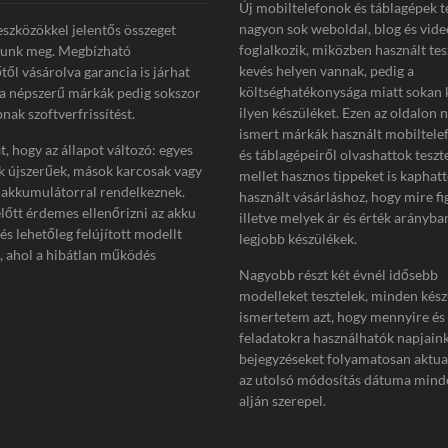
Új mobiltelefonok és táblagépek t
nagyon sok weboldal, blog és vide
eszközökkel jelentős összeget
foglalkozik, miközben használt tes
tunk meg. Megbízható
kevés helyen vannak, pedig a
től vásárolva garancia is járhat
költséghatékonysága miatt sokan 
 a népszerű márkák pedig sokszor
ilyen készüléket. Ezen az oldalon 
nak szoftverfrissítést.
ismert márkák használt mobiltelef
, hogy az állapot változó: egyes
és táblagépeiről olvashattok teszt
k újszerűek, mások karcosak vagy
mellet hasznos tippeket is kaphat
akkumulátorral rendelkeznek.
használt vásárláshoz, hogy mire fi
előtt érdemes ellenőrizni az akku
illetve melyek ár és érték arányba
 és lehetőleg felújított modellt
legjobb készülékek.
i, ahol a hibátlan működés
Nagyobb részt két évnél idősebb
modelleket tesztelek, minden kész
ismertetem azt, hogy mennyire és
feladatokra használhatók napjain
bejegyzéseket folyamatosan aktua
az utolsó módosítás dátuma minde
alján szerepel.