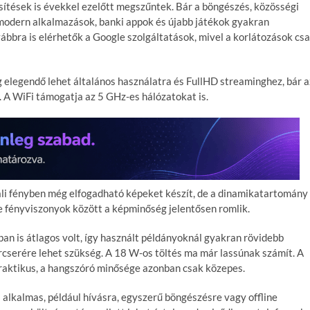
rissítések is évekkel ezelőtt megszűntek. Bár a böngészés, közösségi
 modern alkalmazások, banki appok és újabb játékok gyakran
ábbra is elérhetők a Google szolgáltatások, mivel a korlátozások cs
 elegendő lehet általános használatra és FullHD streaminghez, bár a
 A WiFi támogatja az 5 GHz-es hálózatokat is.
i fényben még elfogadható képeket készít, de a dinamikatartomány
e fényviszonyok között a képminőség jelentősen romlik.
n is átlagos volt, így használt példányoknál gyakran rövidebb
cserére lehet szükség. A 18 W-os töltés ma már lassúnak számít. A
praktikus, a hangszóró minősége azonban csak közepes.
alkalmas, például hívásra, egyszerű böngészésre vagy offline