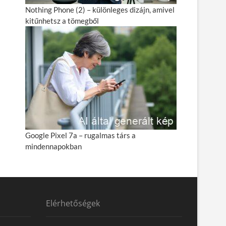
Nothing Phone (2) – különleges dizájn, amivel
kitűnhetsz a tömegből
Google Pixel 7a – rugalmas társ a
mindennapokban
Elérhetőségek