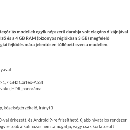
egóriás modellek egyik népszerű darabja volt elegáns dizájnjával
elző és a 4 GB RAM (bizonyos régiókban 3 GB) megfelelő
giai fejlődés mára jelentősen túllépett ezen a modellen.
tyával
4×1,7 GHz Cortex-A53)
D vaku, HDR, panoráma
p, közelségérzékelő, iránytű
val érkezett, és Android 9-re frissíthető, újabb hivatalos rendszer
 egyre több alkalmazás nem támogatja, vagy csak korlátozott