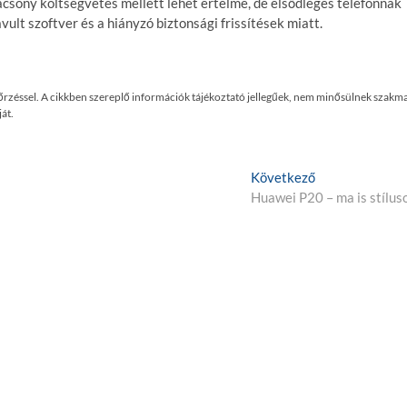
sony költségvetés mellett lehet értelme, de elsődleges telefonnak
ult szoftver és a hiányzó biztonsági frissítések miatt.
enőrzéssel. A cikkben szereplő információk tájékoztató jellegűek, nem minősülnek szakma
át.
K
Következő
ö
Huawei P20 – ma is stílus
v
e
t
k
e
z
ő
p
o
s