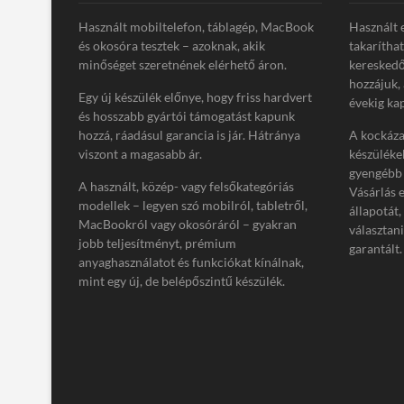
Használt mobiltelefon, táblagép, MacBook
Használt 
és okosóra tesztek – azoknak, akik
takarítha
minőséget szeretnének elérhető áron.
kereskedő
hozzájuk,
Egy új készülék előnye, hogy friss hardvert
évekig kap
és hosszabb gyártói támogatást kapunk
hozzá, ráadásul garancia is jár. Hátránya
A kockázat
viszont a magasabb ár.
készüléke
gyengébb 
A használt, közép- vagy felsőkategóriás
Vásárlás 
modellek – legyen szó mobilról, tabletről,
állapotát,
MacBookról vagy okosóráról – gyakran
választan
jobb teljesítményt, prémium
garantált.
anyaghasználatot és funkciókat kínálnak,
mint egy új, de belépőszintű készülék.