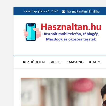
Skip
vasárnap, július 26, 2026
hasznaltan@minimail.hu
to
content
Használt teszt
HASZNÁLT MOBILTELEFON, TÁBLAGÉP, MACBOOK ÉS OK
KEZDŐOLDAL
APPLE
SAMSUNG
XIAOMI