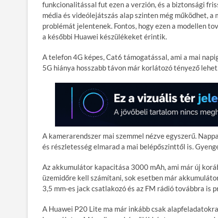
funkcionalitással fut ezen a verzión, és a biztonsági f
média és videólejátszás alap szinten még működhet, a
problémát jelentenek. Fontos, hogy ezen a modellen tov
a későbbi Huawei készülékeket érintik.
A telefon 4G képes, Cat6 támogatással, ami a mai napig
5G hiánya hosszabb távon már korlátozó tényező lehet.
A kamerarendszer mai szemmel nézve egyszerű. Nappal
és részletesség elmarad a mai belépőszinttől is. Gyeng
Az akkumulátor kapacitása 3000 mAh, ami már új korába
üzemidőre kell számítani, sok esetben már akkumulátor
3,5 mm-es jack csatlakozó és az FM rádió továbbra is 
A Huawei P20 Lite ma már inkább csak alapfeladatokra 