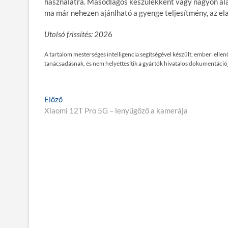
használatra. Másodlagos készülékként vagy nagyon alac
ma már nehezen ajánlható a gyenge teljesítmény, az elav
Utolsó frissítés: 202
6
A tartalom mesterséges intelligencia segítségével készült, emberi ell
tanácsadásnak, és nem helyettesítik a gyártók hivatalos dokumentációj
Bejegyzés
E
Előző
l
Xiaomi 12T Pro 5G – lenyűgöző a kamerája
navigáció
ő
z
ő
p
o
s
t
: